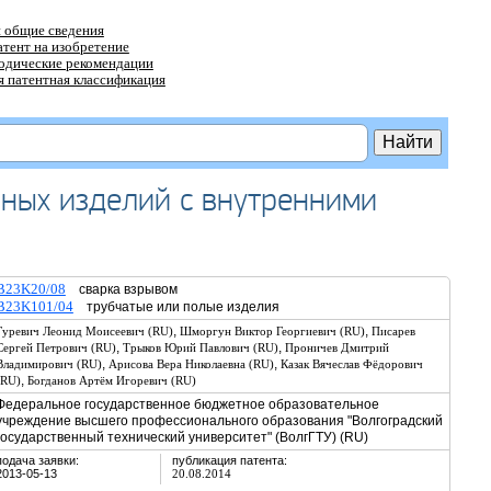
 общие сведения
атент на изобретение
тодические рекомендации
 патентная классификация
ных изделий с внутренними
B23K20/08
сварка взрывом
B23K101/04
трубчатые или полые изделия
,
,
Гуревич Леонид Моисеевич (RU)
Шморгун Виктор Георгиевич (RU)
Писарев
,
,
Сергей Петрович (RU)
Трыков Юрий Павлович (RU)
Проничев Дмитрий
,
,
Владимирович (RU)
Арисова Вера Николаевна (RU)
Казак Вячеслав Фёдорович
,
(RU)
Богданов Артём Игоревич (RU)
Федеральное государственное бюджетное образовательное
учреждение высшего профессионального образования "Волгоградский
государственный технический университет" (ВолгГТУ) (RU)
подача заявки:
публикация патента:
2013-05-13
20.08.2014