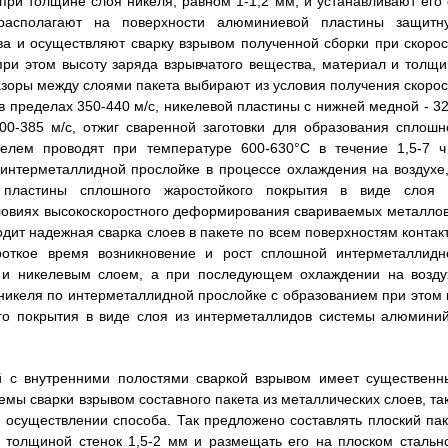
, при толщине слоя никеля, равном 1-1,2 мм, и устанавливают его 
располагают на поверхности алюминиевой пластины защитн
ва и осуществляют сварку взрывом полученной сборки при скорос
при этом высоту заряда взрывчатого вещества, материал и толщи
азоры между слоями пакета выбирают из условия получения скорос
 пределах 350-440 м/с, никелевой пластины с нижней медной - 32
00-385 м/с, отжиг сваренной заготовки для образования сплошн
лем проводят при температуре 600-630°C в течение 1,5-7 ч
нтерметаллидной прослойке в процессе охлаждения на воздухе,
 пластины сплошного жаростойкого покрытия в виде слоя 
словиях высокоскоростного деформирования свариваемых металлов
ит надежная сварка слоев в пакете по всем поверхностям контакт
откое время возникновение и рост сплошной интерметаллидн
и никелевым слоем, а при последующем охлаждении на возду
икеля по интерметаллидной прослойке с образованием при этом 
го покрытия в виде слоя из интерметаллидов системы алюминий
й с внутренними полостями сваркой взрывом имеет существенн
мы сварки взрывом составного пакета из металлических слоев, так
 осуществлении способа. Так предложено составлять плоский пак
 толщиной стенок 1,5-2 мм и размещать его на плоском стальн