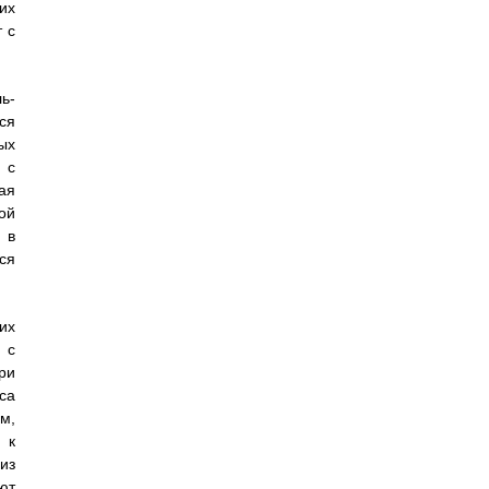
их
 с
ь-
ся
ых
 с
ая
ой
 в
ся
их
 с
ри
са
м,
 к
из
ют