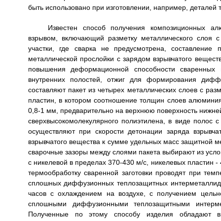
быть использовано при изготовлении, например, деталей т
Известен способ получения композиционных ал
взрывом, включающий разметку металлического слоя 
участки, где сварка не предусмотрена, составление
металлической прослойки с зарядом взрывчатого веществ
повышения деформационной способности сваренных м
внутренних полостей, отжиг для формирования дифф
составляют пакет из четырех металлических слоев с р
пластин, в котором соотношение толщин слоев алюминия 
0,8-1 мм, предварительно на верхнюю поверхность нижней
сверхвысокомолекулярного полиэтилена, в виде полос 
осуществляют при скорости детонации заряда взрывча
взрывчатого вещества к сумме удельных масс защитной м
сварочные зазоры между слоями пакета выбирают из усл
с никелевой в пределах 370-430 м/с, никелевых пластин -
термообработку сваренной заготовки проводят при темпе
сплошных диффузионных теплозащитных интерметаллидны
часов с охлаждением на воздухе, с получением цельн
сплошными диффузионными теплозащитными интерм
Полученные по этому способу изделия обладают в