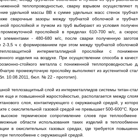
ниженной теплопроводностью, сварку взрывом осуществляют п
ение удельной массы ВВ к сумме удельных масс стенок трубчат
акже сварочные зазоры между трубчатой оболочкой и трубчат
чной прослойкой и пучком из труб выбирают из условия получен
 промежуточной прослойкой в пределах 610-700 м/с, а скорос
 элементами - 480-680 м/с, после сварки полученную заготов
е 2-3,5 ч с формированием при этом между трубчатой оболочкой
теплозащитной интерметаллидной прослойки с пониженн
нного изделия на воздухе. При осуществлении способа в качест
ррозионно-стойкого металла с пониженной теплопроводностью д
рубчатую промежуточную прослойку выполняют из аустенитной стал
л. 10.08.2011, бюл. № 22 - прототип).
ошной теплозащитный слой из интерметаллидов системы титан-стал
ия еще и повышенной жаростойкостью, располагается между слоя
титанового слоя, контактирующего с окружающей средой, у которо
кте с окислительной газовой средой не превышает 500-600°C. Кро
 высокое термическое сопротивление слоев при теплообмене
зможные области использования таких изделий в теплообменн
ации в окислительных газовых средах, где требуется повышенн
 при теплообмене с окружающей средой.