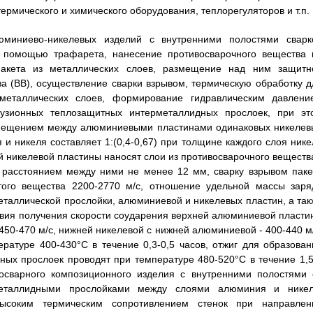
ермического и химического оборудования, теплорегуляторов и т.п.
юминиево-никелевых изделий с внутренними полостями сварк
с помощью трафарета, нанесение противосварочного вещества 
 пакета из металлических слоев, размещение над ним защитн
а (ВВ), осуществление сварки взрывом, термическую обработку д
еталлических слоев, формирование гидравлическим давлени
узионных теплозащитных интерметаллидных прослоек, при эт
азмещением между алюминиевыми пластинами одинаковых никелев
и никеля составляет 1:(0,4-0,67) при толщине каждого слоя нике
 никелевой пластины наносят слои из противосварочного вещества
с расстоянием между ними не менее 12 мм, сварку взрывом паке
того вещества 2200-2770 м/с, отношение удельной массы заря
еталлической прослойки, алюминиевой и никелевых пластин, а так
овия получения скорости соударения верхней алюминиевой пласти
 450-470 м/с, нижней никелевой с нижней алюминиевой - 400-440 м/
ратуре 400-430°C в течение 0,3-0,5 часов, отжиг для образован
х прослоек проводят при температуре 480-520°C в течение 1,5
осварного композиционного изделия с внутренними полостями 
еталлидными прослойками между слоями алюминия и никел
ысоким термическим сопротивлением стенок при направлен