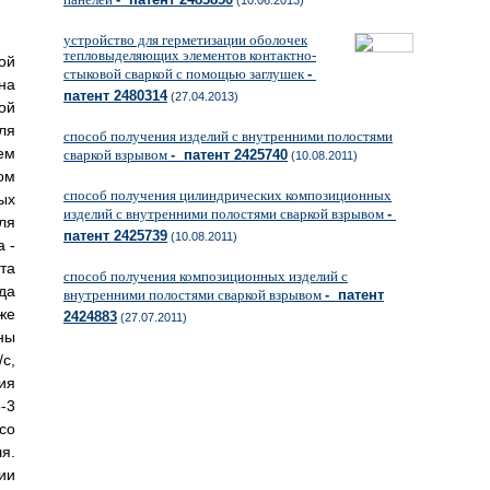
(10.06.2013)
устройство для герметизации оболочек
тепловыделяющих элементов контактно-
ой
стыковой сваркой с помощью заглушек
-
на
патент 2480314
(27.04.2013)
ой
ля
способ получения изделий с внутренними полостями
ем
сваркой взрывом
- патент 2425740
(10.08.2011)
ом
способ получения цилиндрических композиционных
ых
изделий с внутренними полостями сваркой взрывом
-
ля
патент 2425739
(10.08.2011)
 -
та
способ получения композиционных изделий с
да
внутренними полостями сваркой взрывом
- патент
же
2424883
(27.07.2011)
ны
с,
ия
-3
со
я.
ии