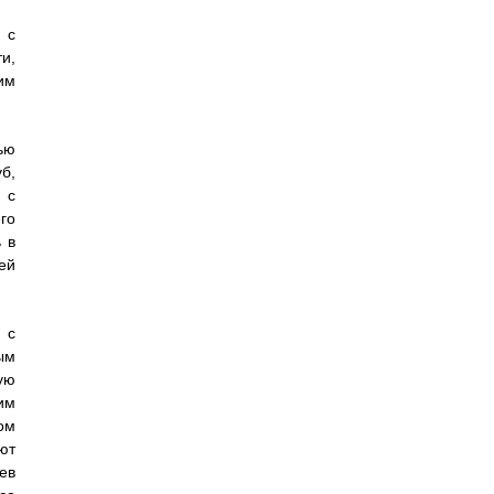
 с
и,
им
ью
б,
 с
го
 в
ей
 с
ым
ую
им
ом
ют
ев