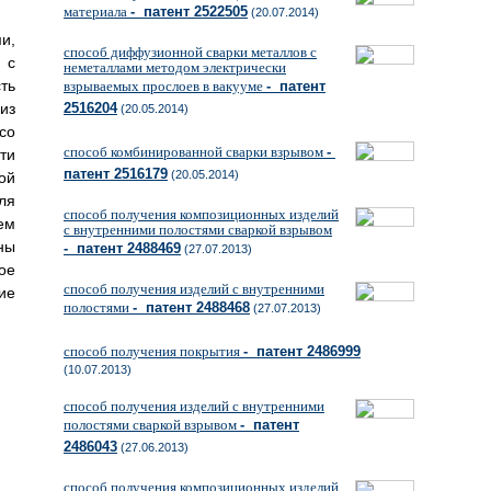
материала
- патент 2522505
(20.07.2014)
и,
способ диффузионной сварки металлов с
 с
неметаллами методом электрически
ть
взрываемых прослоев в вакууме
- патент
из
2516204
(20.05.2014)
со
способ комбинированной сварки взрывом
-
ти
патент 2516179
(20.05.2014)
ой
ля
способ получения композиционных изделий
ем
с внутренними полостями сваркой взрывом
ны
- патент 2488469
(27.07.2013)
ое
способ получения изделий с внутренними
ие
полостями
- патент 2488468
(27.07.2013)
способ получения покрытия
- патент 2486999
(10.07.2013)
способ получения изделий с внутренними
полостями сваркой взрывом
- патент
2486043
(27.06.2013)
способ получения композиционных изделий