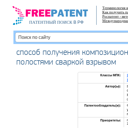
Терминология и
Как получить п
Роспатент - ме
Международная
В РФ
ПАТЕНТНЫЙ ПОИСК
способ получения композицион
полостями сваркой взрывом
Классы МПК:
Автор(ы):
Патентообладатель(и):
Приоритеты: