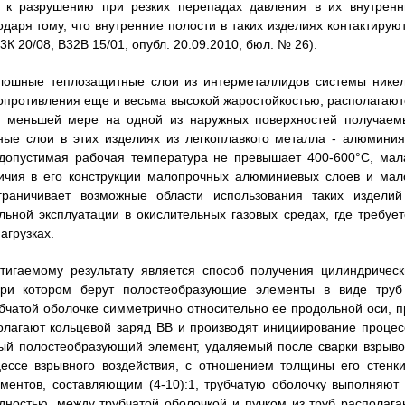
ю к разрушению при резких перепадах давления в их внутренн
даря тому, что внутренние полости в таких изделиях контактируют
20/08, В32В 15/01, опубл. 20.09.2010, бюл. № 26).
плошные теплозащитные слои из интерметаллидов системы никел
противления еще и весьма высокой жаростойкостью, располагают
о меньшей мере на одной из наружных поверхностей получаем
ые слои в этих изделиях из легкоплавкого металла - алюминия
 допустимая рабочая температура не превышает 400-600°C, мал
личия в его конструкции малопрочных алюминиевых слоев и мал
раничивает возможные области использования таких изделий
ьной эксплуатации в окислительных газовых средах, где требует
агрузках.
тигаемому результату является способ получения цилиндрическ
при котором берут полостеобразующие элементы в виде труб
бчатой оболочке симметрично относительно ее продольной оси, п
олагают кольцевой заряд ВВ и производят инициирование процес
ый полостеобразующий элемент, удаляемый после сварки взрыво
ессе взрывного воздействия, с отношением толщины его стенки
ентов, составляющим (4-10):1, трубчатую оболочку выполняют 
дностью, между трубчатой оболочкой и пучком из труб располага