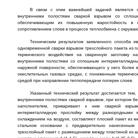
В связи с этим важнейшей задачей является с
внутренними полостями сваркой взрывом со сплош
обеспечивающим их повышенную жаростойкость в о
сопротивлением слоев в процессе теплообмена с окружа
Техническим результатом заявленного способа 
одновременной сварки взрывом трехслойного пакета из п
термического воздействия на сваренную заготовку н
внутренними полостями со сплошным интерметаллидны
наружной поверхности, обеспечивающего у него более в
окислительных газовых средах, с пониженным термиче
средой при направлении теплопередачи поперек слоев.
Указанный технический результат достигается тем
внутренними полостями сваркой взрывом, при котором б
наполнителем, приваривают к ним сваркой взры
интерметаллидную прослойку между разнородными 
охлаждением на воздухе, составляют плоский пакет из м
стальном основании с предварительно нанесенным 
трехслойный пакет с размещением между пластиной из 