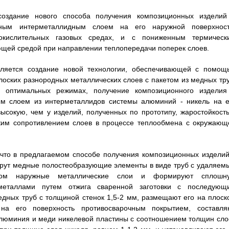
оздание нового способа получения композиционных изделий
ным интерметаллидным слоем на его наружной поверхност
кислительных газовых средах, и с пониженным термическ
ющей средой при направлении теплопередачи поперек слоев.
является создание новой технологии, обеспечивающей с помощ
лоских разнородных металлических слоев с пакетом из медных тру
а оптимальных режимах, получение композиционного изделия
м слоем из интерметаллидов системы алюминий - никель на е
ысокую, чем у изделий, полученных по прототипу, жаростойкость
ским сопротивлением слоев в процессе теплообмена с окружающ
, что в предлагаемом способе получения композиционных изделий
ерут медные полостеобразующие элементы в виде труб с удаляем
вом наружные металлические слои и формируют сплошн
металлами путем отжига сваренной заготовки с последующ
едных труб с толщиной стенок 1,5-2 мм, размещают его на плоск
на его поверхность противосварочным покрытием, составля
алюминия и меди никелевой пластины с соотношением толщин сло