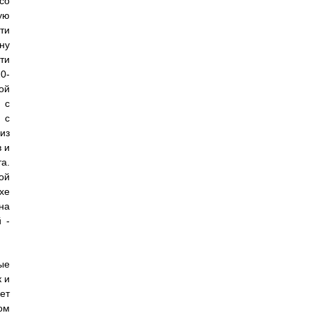
со
ую
ти
ну
ти
0-
ой
 с
 с
из
 и
а.
ой
хе
на
 -
ые
 и
ет
ом