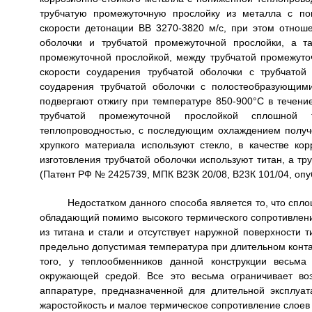
трубчатую промежуточную прослойку из металла с по
скорости детонации ВВ 3270-3820 м/с, при этом отнош
оболочки и трубчатой промежуточной прослойки, а т
промежуточной прослойкой, между трубчатой промежуто
скорости соударения трубчатой оболочки с трубчатой
соударения трубчатой оболочки с полостеобразующими
подвергают отжигу при температуре 850-900°C в течени
трубчатой промежуточной прослойкой сплошной 
теплопроводностью, с последующим охлаждением получе
хрупкого материала используют стекло, в качестве ко
изготовления трубчатой оболочки используют титан, а т
(Патент РФ № 2425739, МПК В23К 20/08, В23К 101/04, опуб
Недостатком данного способа является то, что спл
обладающий помимо высокого термического сопротивлен
из титана и стали и отсутствует наружной поверхности 
предельно допустимая температура при длительном конта
того, у теплообменников данной конструкции весьма
окружающей средой. Все это весьма ограничивает во
аппаратуре, предназначенной для длительной эксплуат
жаростойкость и малое термическое сопротивление слоев