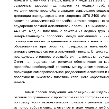
никеля и алюминия 1:(1-1,5), никеля и меди 1:(1,25-2,5)
сварочным зазором над пакетом из медных труб, 
металлическую прослойку с зарядом взрывчатого вещест
детонации заряда взрывчатого вещества 1970-2400 м/с, 
защитной металлической прослойки, а также сварочные з
соударения верхней алюминиевой пластины с никелевой в
440 м/с, медной пластины с пакетом из медных труб 3
интерметаллидной прослойки между алюминием и нике
самопроизвольным разделением алюминия и никеля по и
образованием при этом на поверхности никелевой
интерметаллидов системы алюминий - никель. В таких у
последующего теплового воздействия на металлы происход
Отжиг на предложенных режимах обеспечивает за кор
прослойки необходимой толщины между алюминиевым 
происходит самопроизвольное разделением алюминия и н
поверхности никелевой пластины сплошного жаростойко
никель.
Новый способ получения композиционных издели
отличия по сравнению с прототипом как по построению схе
по совокупности технологических приемов и режимов при
из полостеобразующих элементов в виде медных труб с