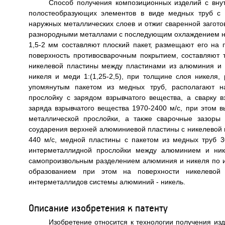
Способ получения композиционных изделий с вну
полостеобразующих элементов в виде медных труб с 
наружных металлических слоев и отжиг сваренной загот
разнородными металлами с последующим охлаждением на 
1,5-2 мм составляют плоский пакет, размещают его на
поверхность противосварочным покрытием, составляют
никелевой пластины между пластинами из алюминия и 
никеля и меди 1:(1,25-2,5), при толщине слоя никеля,
упомянутым пакетом из медных труб, располагают н
прослойку с зарядом взрывчатого вещества, а сварку 
заряда взрывчатого вещества 1970-2400 м/с, при этом 
металлической прослойки, а также сварочные зазоры
соударения верхней алюминиевой пластины с никелевой в
440 м/с, медной пластины с пакетом из медных труб 3
интерметаллидной прослойки между алюминием и нике
самопроизвольным разделением алюминия и никеля по и
образованием при этом на поверхности никелевой
интерметаллидов системы алюминий - никель.
Описание изобретения к патенту
Изобретение относится к технологии получения из