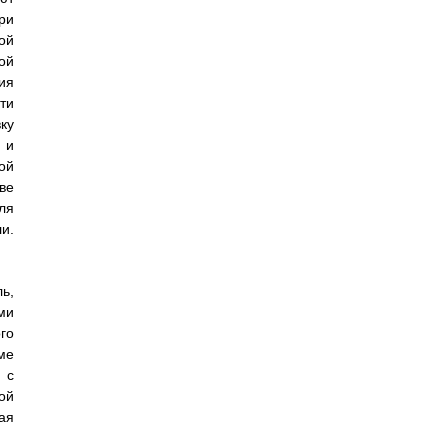
ри
ой
ой
ия
ти
ку
 и
ой
ве
ля
и.
ь,
ми
го
ме
 с
ой
ая