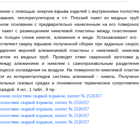
лении с помощью энергии взрыва изделий с внутренними полостям
вания, теплорегуляторов и т.п. Плоский пакет из медных труб
ьном основании с предварительно нанесенным на его поверхнос
й пакет с размещением никелевой пластины между пластинами 
 толщин слоев никеля, алюминия и меди. Устанавливают его 
ствляют сварку взрывом полученной сборки при заданных скорос
ударения верхней алюминиевой пластины с никелевой, никелев
том из медных труб. Проводят отжиг сваренной заготовки д
 между алюминием и никелем с самопроизвольным разделени
оцессе охлаждения на воздухе. На поверхности никелевой пласти
лоя из интерметаллидов системы алюминий - никель. Полученн
тельных газовых средах и пониженное термическое сопротивлен
дой. 4 ил., 1 табл., 4 пр.