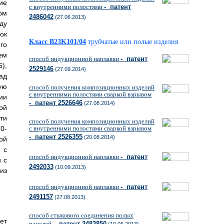
ие
с внутренними полостями
- патент
ом
2486042
(27.06.2013)
ду
ок
Класс B23K101/04
трубчатые или полые изделия
го
ем
способ индукционной наплавки
- патент
),
2529146
(27.09.2014)
ад
ую
способ получения композиционных изделий
с внутренними полостями сваркой взрывом
ии
- патент 2526646
(27.08.2014)
ой
ти
способ получения композиционных изделий
0-
с внутренними полостями сваркой взрывом
- патент 2526355
(20.08.2014)
ой
 с
способ индукционной наплавки
- патент
 с
2492033
(10.09.2013)
из
способ индукционной наплавки
- патент
2491157
(27.08.2013)
способ стыкового соединения полых
ет
панелей
- патент 2483850