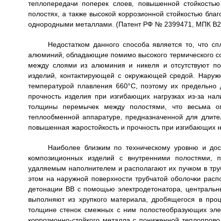
теплопередачи поперек слоев, повышенной стойкость
полостях, а также высокой коррозионной стойкостью благо
однородными металлами. (Патент РФ № 2399471, МПК В23К 
Недостатком данного способа является то, что с
алюминий, обладающие помимо высокого термического со
между слоями из алюминия и никеля и отсутствуют п
изделий, контактирующей с окружающей средой. Наружн
температурой плавления 660°C, поэтому их предельно
прочность изделия при изгибающих нагрузках из-за на
толщины перемычек между полостями, что весьма ог
теплообменной аппаратуре, предназначенной для длител
повышенная жаростойкость и прочность при изгибающих н
Наиболее близким по техническому уровню и дос
композиционных изделий с внутренними полостями, 
удаляемым наполнителем и располагают их пучком в тру
этом на наружной поверхности трубчатой оболочки расп
детонации ВВ с помощью электродетонатора, центральн
выполняют из хрупкого материала, дробящегося в проц
толщине стенок смежных с ним полостеобразующих элем
коррозионно-стойкого металла с пониженной теплопрово