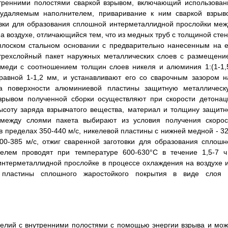
тренними полостями сваркой взрывом, включающий использован
удаляемым наполнителем, приваривание к ним сваркой взрыв
овки для образования сплошной интерметаллидной прослойки меж
воздухе, отличающийся тем, что из медных труб с толщиной стен
 плоском стальном основании с предварительно нанесенным на е
 трехслойный пакет наружных металлических слоев с размещени
меди с соотношением толщин слоев никеля и алюминия 1:(1-1,5
 равной 1-1,2 мм, и устанавливают его со сварочным зазором н
а поверхности алюминиевой пластины защитную металлическ
взрывом полученной сборки осуществляют при скорости детонац
высоту заряда взрывчатого вещества, материал и толщину защитн
 между слоями пакета выбирают из условия получения скорос
 пределах 350-440 м/с, никелевой пластины с нижней медной - 32
00-385 м/с, отжиг сваренной заготовки для образования сплошн
лем проводят при температуре 600-630°C в течение 1,5-7 ч
нтерметаллидной прослойке в процессе охлаждения на воздухе и
 пластины сплошного жаростойкого покрытия в виде слоя 
делий с внутренними полостями с помощью энергии взрыва и мож