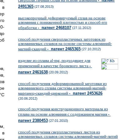
сверхпластичный сплав на основе алюминия
- патент
в,
2491365
 в
(27.08.2013)
ер
высокопрочный деформируемый сплав на основе
го
алюминия с пониженной плотностью и способ его
0-
обработки
- патент 2468107
(27.11.2012)
до
способ получения сверхпластичных заготовок из
об
алюминиевых сплавов на основе системы алюминий-
магний-скандий
- патент 2465365
(27.10.2012)
изделие из сплава al-mg, подходящее для
применений в качестве броневого листа
-
в,
патент 2461638
(20.09.2012)
в,
ов
способ получения деформированной заготовки из
ре
алюминиевого сплава системы алюминий-магний-
марганец-скандий-цирконий
- патент 2453626
°C
(20.06.2012)
способ получения конструкционного материала из
сплава на основе алюминия с содержанием магния
-
патент 2380453
(27.01.2010)
м,
способ получения сверхпластичных листов из
 в
алюминиевых сплавов системы алюминий-магний-литий
ки