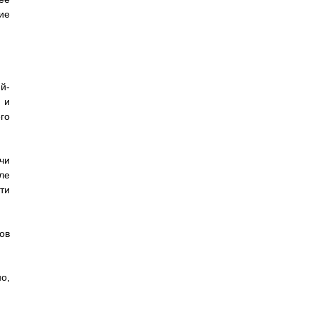
ие
й-
 и
го
чи
ле
ти
ов
о,