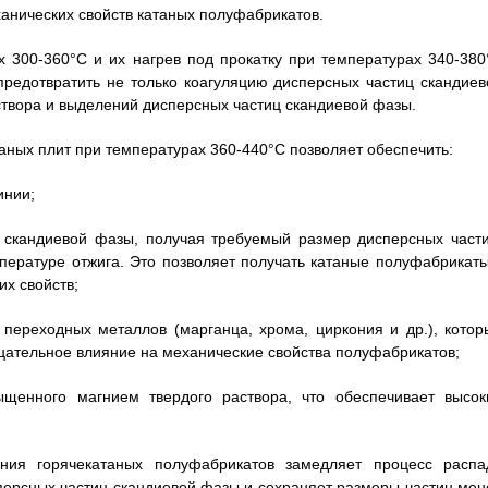
анических свойств катаных полуфабрикатов.
 300-360°С и их нагрев под прокатку при температурах 340-380
предотвратить не только коагуляцию дисперсных частиц скандиев
створа и выделений дисперсных частиц скандиевой фазы.
аных плит при температурах 360-440°С позволяет обеспечить:
инии;
ц скандиевой фазы, получая требуемый размер дисперсных части
пературе отжига. Это позволяет получать катаные полуфабрикаты
х свойств;
переходных металлов (марганца, хрома, циркония и др.), котор
цательное влияние на механические свойства полуфабрикатов;
ыщенного магнием твердого раствора, что обеспечивает высок
ния горячекатаных полуфабрикатов замедляет процесс распа
персных частиц скандиевой фазы и сохраняет размеры частиц мен