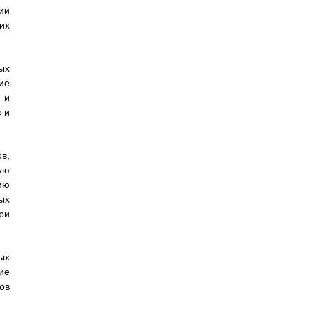
ии
их
ых
ие
 и
 и
в,
ую
ию
ых
ри
ых
ие
ов