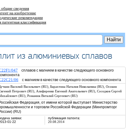
 общие сведения
атент на изобретение
тодические рекомендации
 патентная классификация
 плит из алюминиевых сплавов
C22F1/047
сплавов с магнием в качестве следующего основного
компонента
C22C21/06
с магнием в качестве следующего основного компонента
,
,
Кучкин Василий Васильевич (RU)
Барахтина Наталия Николаевна (RU)
Осокин
,
,
Евгений Петрович (RU)
Алифиренко Евгений Анатольевич (RU)
Соседков Сергей
,
Михайлович (RU)
Романюк Виталий Сергеевич (RU)
Российская Федерация, от имени которой выступает Министерство
промышленности и торговли Российской Федерации (Минпромторг
России) (RU)
подача заявки:
публикация патента:
2013-01-22
20.08.2014