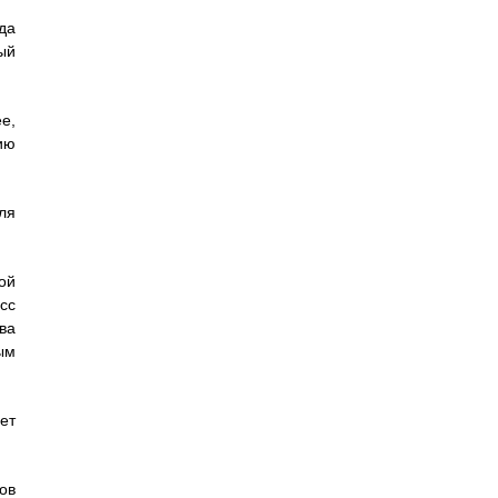
да
ый
е,
ию
ля
ой
сс
ва
ым
ет
ов