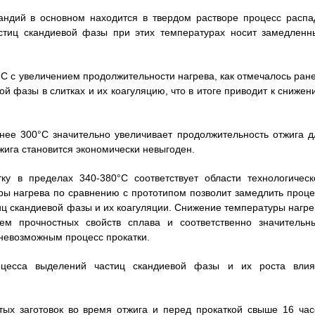
андий в основном находится в твердом растворе процесс распа
астиц скандиевой фазы при этих температурах носит замедленн
С с увеличением продолжительности нагрева, как отмечалось ране
й фазы в слитках и их коагуляцию, что в итоге приводит к снижен
ее 300°С значительно увеличивает продолжительность отжига д
жига становится экономически невыгоден.
ку в пределах 340-380°С соответствует области технологическ
ры нагрева по сравнению с прототипом позволит замедлить проце
иц скандиевой фазы и их коагуляции. Снижение температуры нагре
ем прочностных свойств сплава и соответственно значительн
невозможным процесс прокатки.
цесса выделений частиц скандиевой фазы и их роста влия
ых заготовок во время отжига и перед прокаткой свыше 16 час