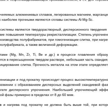
чняемых алюминиевых сплавов, легированных магнием, марганце
х наиболее прочными являются сплавы системы Al-Mg-Sc.
системы являются твердорастворный, дисперсионного твердения 
твие повышения температуры рекристаллизации. Степень упрочнен
оизводства полуфабрикатов, при гомогенизации слитка, при нагре
о полуфабриката, а также величиной деформации.
ами (Mg, Mn, Zr, Ti, Be и др.) в процессе плавления образу
ится в пересыщенном твердом растворе, небольшая часть скандия,
фицирование слитка. Прочность металла на этом этапе определяет
генизации и под прокатку происходит процесс высокотемпературно
алюминии с образованием дисперсных выделений скандиевой фаз
льтате дисперсного упрочнения. Наибольший упрочняющий эффе
ой фазы примерно в пределах от 8 до 60 мкм.
в и нагрева под прокатку не должна быть выше той, при котор