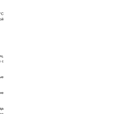
°С
ой
ц,
 с
ые
ие
да
ее