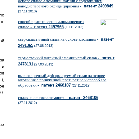
основе сплава алюминий-магний с содержанием
нанодисперсного оксида циркония
- патент 2499849
(27.11.2013)
по
ть
способ приготовления алюминиевого
сплава
- патент 2497965
(10.11.2013)
сверхпластичный сплав на основе алюминия
- патент
ой
2491365
(27.08.2013)
термостойкий литейный алюминиевый сплав
- патент
за
2478131
(27.03.2013)
 и
ов
высокопрочный деформируемый сплав на основе
),
алюминия с пониженной плотностью и способ его
обработки
- патент 2468107
ре
(27.11.2012)
80-
сплав на основе алюминия
- патент 2468106
(27.11.2012)
ых