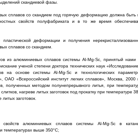
выделений скандиевой фазы.
евых сплавов со скандием под горячую деформацию должна быть 
ностных свойств полуфабриката и в то же время обеспечива
те пластической деформации и получения нерекристаллизованн
вых сплавов со скандием.
тов из алюминиевых сплавов системы Al-Mg-Sc, принятый нами 
искание ученой степени доктора технических наук «Исследование
ов на основе системы Al-Mg-Sc и технологических параметр
 ОАО «Всероссийский институт легких сплавов», Москва, 2000 г.
ов, полученных методом полунепрерывного литья, при температу
 слитков, нагреве литых заготовок под прокатку при температуре 3
 литых заготовок.
х свойств алюминиевых сплавов системы Al-Mg-Sc в катан
ри температурах выше 350°С;