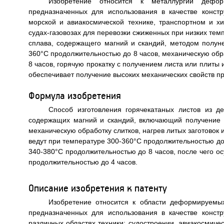
Изобретение относится к металлургии дефор
предназначенных для использования в качестве конс
морской и авиакосмической технике, транспортном и хи
судах-газовозах для перевозки сжиженных при низких тем
сплава, содержащего магний и скандий, методом полун
360°C продолжительностью до 8 часов, механическую обраб
8 часов, горячую прокатку с получением листа или плиты
обеспечивает получение высоких механических свойств при
Формула изобретения
Способ изготовления горячекатаных листов из 
содержащих магний и скандий, включающий получение с
механическую обработку слитков, нагрев литых заготовок 
ведут при температуре 300-360°C продолжительностью до 8
340-380°C продолжительностью до 8 часов, после чего о
продолжительностью до 4 часов.
Описание изобретения к патенту
Изобретение относится к области деформируемы
предназначенных для использования в качестве конс
различных областях техники: судостроении, авиакосмиче