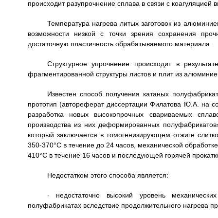
происходит разупрочнение сплава в связи с коагуляцией 
Температура нагрева литых заготовок из алюмини
возможности низкой с точки зрения сохранения проч
достаточную пластичность обрабатываемого материала.
Структурное упрочнение происходит в результа
фрагментированной структуры листов и плит из алюминие
Известен способ получения катаных полуфабрика
прототип (автореферат диссертации Филатова Ю.А. на со
разработка новых высокопрочных свариваемых сплав
производства из них деформированных полуфабрикатов»,
который заключается в гомогенизирующем отжиге слитк
350-370°С в течение до 24 часов, механической обработке
410°С в течение 16 часов и последующей горячей прокатке
Недостатком этого способа является:
- недостаточно высокий уровень механически
полуфабрикатах вследствие продолжительного нагрева п