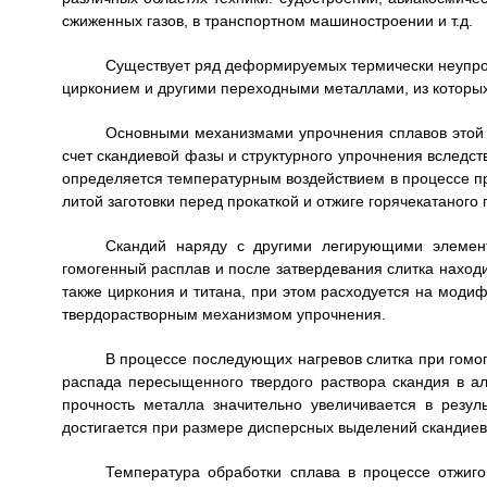
сжиженных газов, в транспортном машиностроении и т.д.
Существует ряд деформируемых термически неупро
цирконием и другими переходными металлами, из которы
Основными механизмами упрочнения сплавов этой 
счет скандиевой фазы и структурного упрочнения вследс
определяется температурным воздействием в процессе пр
литой заготовки перед прокаткой и отжиге горячекатаног
Скандий наряду с другими легирующими элемент
гомогенный расплав и после затвердевания слитка наход
также циркония и титана, при этом расходуется на моди
твердорастворным механизмом упрочнения.
В процессе последующих нагревов слитка при гомо
распада пересыщенного твердого раствора скандия в 
прочность металла значительно увеличивается в резу
достигается при размере дисперсных выделений скандиев
Температура обработки сплава в процессе отжиго