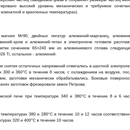
нтировано высокий уровень механических и требуемое сочетан
 комнатной и криогенных температурах).
 магния Мг90, двойных лигатур алюминий-марганец, алюмини
миний-хром и алюминий-титан в электропечи готовили расплав
литки сечением 65×240 мм из алюминиевого сплава следующе
026 Ti, остальное - алюминий.
ля снятия остаточных напряжений отжигались в шахтной электропе
 300 и 360°С в течение 8 часов, с охлаждением на воздухе, пос
мм, заготовки механически обрабатывались. Боковые поверхнос
ранях заготовок фрезеровали замок Петрова.
ической печи при температуре 340 и 380°С в течение 8 и 6 час
температурах 380 и 280°С в течение 10 и 12 часов соответственн
турах 320 и 400°С в течение 10 часов.