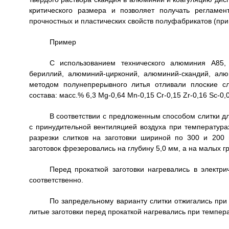
критического размера и позволяет получать регламе
прочностных и пластических свойств полуфабрикатов (при
Пример
С использованием технического алюминия А85,
бериллий, алюминий-цирконий, алюминий-скандий, алю
методом полунепрерывного литья отливали плоские с
состава: масс.% 6,3 Mg-0,64 Mn-0,15 Cr-0,15 Zr-0,16 Sc-0,
В соответствии с предложенным способом слитки д
с принудительной вентиляцией воздуха при температурах
разрезки слитков на заготовки шириной по 300 и 200 
заготовок фрезеровались на глубину 5,0 мм, а на малых г
Перед прокаткой заготовки нагревались в электр
соответственно.
По запредельному варианту слитки отжигались при 
литые заготовки перед прокаткой нагревались при темпера