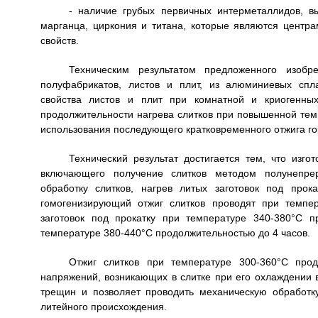
- наличие грубых первичных интерметаллидов, в
марганца, циркония и титана, которые являются центр
свойств.
Техническим результатом предложенного изобре
полуфабрикатов, листов и плит, из алюминиевых спл
свойства листов и плит при комнатной и криогенных
продолжительности нагрева слитков при повышенной тем
использования последующего кратковременного отжига г
Технический результат достигается тем, что изг
включающего получение слитков методом полунепрер
обработку слитков, нагрев литых заготовок под прок
гомогенизирующий отжиг слитков проводят при темпе
заготовок под прокатку при температуре 340-380°С 
температуре 380-440°С продолжительностью до 4 часов.
Отжиг слитков при температуре 300-360°С прод
напряжений, возникающих в слитке при его охлаждении 
трещин и позволяет проводить механическую обработк
литейного происхождения.