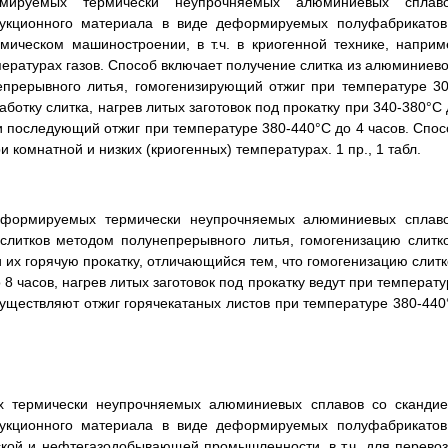
мируемых термически неупрочняемых алюминиевых сплаво
трукционного материала в виде деформируемых полуфабрикатов
мическом машиностроении, в т.ч. в криогенной технике, наприм
пературах газов. Способ включает получение слитка из алюминиево
епрерывного литья, гомогенизирующий отжиг при температуре 30
отку слитка, нагрев литых заготовок под прокатку при 340-380°C 
 и последующий отжиг при температуре 380-440°C до 4 часов. Спос
 комнатной и низких (криогенных) температурах. 1 пр., 1 табл.
деформируемых термически неупрочняемых алюминиевых сплаво
литков методом полунепрерывного литья, гомогенизацию слитко
и их горячую прокатку, отличающийся тем, что гомогенизацию слитк
 часов, нагрев литых заготовок под прокатку ведут при температу
существляют отжиг горячекатаных листов при температуре 380-440
х термически неупрочняемых алюминиевых сплавов со скандие
трукционного материала в виде деформируемых полуфабрикатов
ской и нефтегазодобывающей промышленности, в т.ч. для перевоз