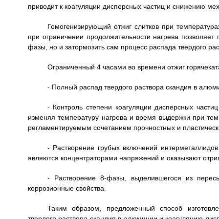
приводит к коагуляции дисперсных частиц и снижению мех
Гомогенизирующий отжиг слитков при температурах
при ограничении продолжительности нагрева позволяет 
фазы, но и затормозить сам процесс распада твердого ра
Ограниченный 4 часами во времени отжиг горячекат
- Полный распад твердого раствора скандия в алюм
- Контроль степени коагуляции дисперсных части
изменяя температуру нагрева и время выдержки при тем
регламентируемым сочетанием прочностных и пластически
- Растворение грубых включений интерметаллидов 
являются концентраторами напряжений и оказывают отри
- Растворение 8-фазы, выделившегося из перес
коррозионные свойства.
Таким образом, предложенный способ изготовле
твердого раствора скандия в алюминии и коагуляцию дис