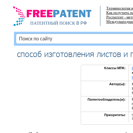
Терминология и
Как получить п
Роспатент - ме
Международная
В РФ
ПАТЕНТНЫЙ ПОИСК
способ изготовления листов и
Классы МПК:
Автор(ы):
Патентообладатель(и):
Приоритеты: