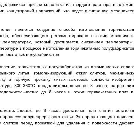
ыделившихся при литье слитка из твердого раствора в алюмин
ами концентраций напряжений, что ведет к снижению механическ
тения является создание способа изготовления горячекатан
авов, обеспечивающего регламентировано высокие механическ
 температурах, который достигается снижением температуры
пературе в процессе изготовления горячекатаных полуфабрикатов
орячекатаных полуфабрикатов.
отовление горячекатаных полуфабрикатов из алюминиевых сплаво
ывного литья, гомогенизирующий отжиг слитков, механическ
атку и горячую прокатку литых заготовок, согласно изобретен
ратуре 300-360°С продолжительностью до 8 часов, нагрев лит
продолжительностью до 8 часов и отжиг горячекатаных плит п
олжительностью до 8 часов достаточен для снятия остаточн
в процессе полунепрерывного литья. Это предотвращает появлен
у слитков перед прокаткой для удаления с поверхности дефект