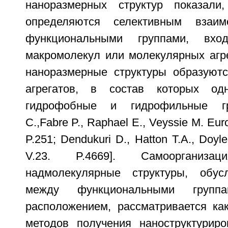
наноразмерных структур показали
определяются селективным взаим
функциональными группами, вх
макромолекул или молекулярных агре
наноразмерные структуры образуют
агрегатов, в состав которых од
гидрофобные и гидрофильные гр
C.,Fabre P., Raphael E., Veyssie M. Euro
P.251; Dendukuri D., Hatton T.A., Doyl
V.23. P.4669]. Самоорганиз
надмолекулярные структуры, обус
между функциональными груп
расположением, рассматривается ка
методов получения наноструктурир