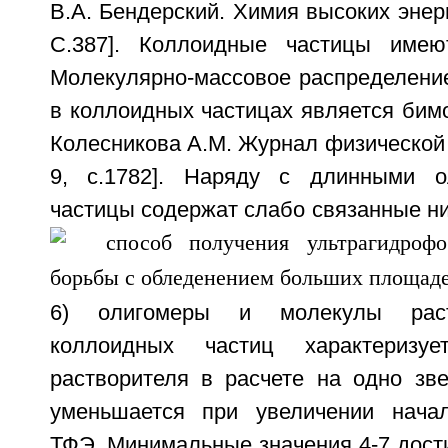
В.А. Бендерский. Химия высоких энерг
С.387]. Коллоидные частицы име
Молекулярно-массовое распределени
в коллоидных частицах является бим
Колесникова A.M. Журнал физической х
9, с.1782]. Наряду с длинными ол
частицы содержат слабо связанные н
6) олигомеры и молекулы раст
коллоидных частиц характеризу
растворителя в расчете на одно зв
уменьшается при увеличении начал
ТФЭ. Минимальные значения 4-7 дости