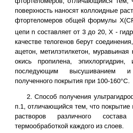
фтортеломеров, отличающийся тем,
поверхность наносят коллоидные ра
фтортеломеров общей формулы X(C
цепи n составляет от 3 до 20, Х - ги
качестве телогенов берут соединения
ацетон, метилэтилкетон, муравьиная к
окись пропилена, эпихлоргидрин,
последующим высушиванием и 
полученного покрытия при 100-160°C.
2. Способ получения ультрагидр
п.1, отличающийся тем, что покрытие 
растворов различного состав
термообработкой каждого из слоев.