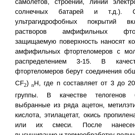
самолетов, строений, линий электр
солнечных батарей и т.д.). С
ультрагидрофобных покрытий вк
растворов амфифильных фто
защищаемую поверхность наносят к
амфифильных фтортеломеров с мол
распределением 3-15. В качес
фтортеломеров берут соединения о
CF
)
H, где n составляет от 3 до 2
2
n
группы. В качестве телогенов б
выбранные из ряда ацетон, метилэти
кислота, этилацетат, окись пропилена
или их смеси. После нанесен
высушивание и термообработку получ