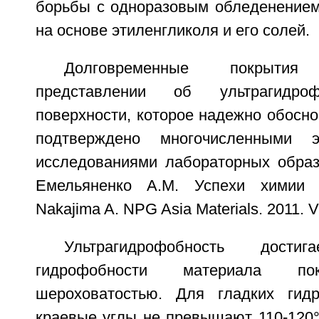
борьбы с одноразовым обледенением
на основе этиленгликоля и его солей.
Долговременные покрыти
представлении об ультрагидро
поверхности, которое надежно обосно
подтверждено многочисленными э
исследованиями лабораторных образц
Емельяненко A.M. Успехи химии 2
Nakajima A. NPG Asia Materials. 2011. V.
Ультрагидрофобность достиг
гидрофобности материала 
шероховатостью. Для гладких гид
краевые углы не превышают 110-120°