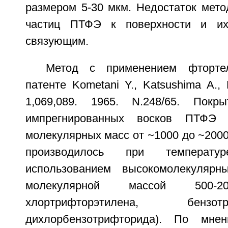
размером 5-30 мкм. Недостаток мето
частиц ПТФЭ к поверхности и их
связующим.
Метод с применением фторте
патенте Kometani Y., Katsushima A., 
1,069,089. 1965. N.248/65. Покр
импрегнированных восков ПТФЭ 
молекулярных масс от ~1000 до ~200
производилось при температ
использованием высокомолекулярн
молекулярной массой 500-20
хлортрифторэтилена, бенз
дихлорбензотрифторида). По мне