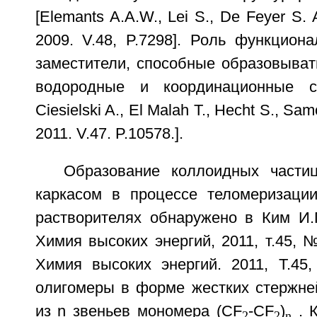
[Elemants A.A.W., Lei S., De Feyer S.
2009. V.48, P.7298]. Роль функцион
заместители, способные образовыва
водородные и координационные с
Ciesielski A., El Malah Т., Hecht S., S
2011. V.47. P.10578.].
Образование коллоидных части
каркасом в процессе теломеризаци
растворителях обнаружено в Ким И.П
Химия высоких энергий, 2011, т.45, №
Химия высоких энергий. 2011, Т.45,
олигомеры в форме жестких стержне
из n звеньев мономера (CF
-CF
)
. 
2
2
n