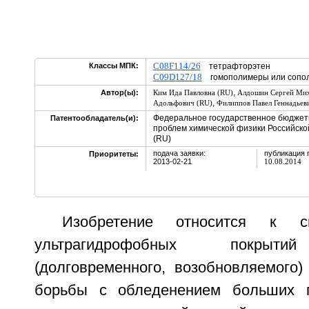
C08F114/26
Классы МПК:
тетрафторэтен
C09D127/18
гомополимеры или сопол
,
Автор(ы):
Ким Ида Павловна (RU)
Алдошин Сергей Мих
,
Адольфович (RU)
Филиппов Павел Геннадьев
Федеральное государственное бюджет
Патентообладатель(и):
проблем химической физики Российско
(RU)
подача заявки:
публикация 
Приоритеты:
2013-02-21
10.08.2014
Изобретение относится к с
ультрагидрофобных покрытий
(долговременного, возобновляемого)
борьбы с обледенением больших 