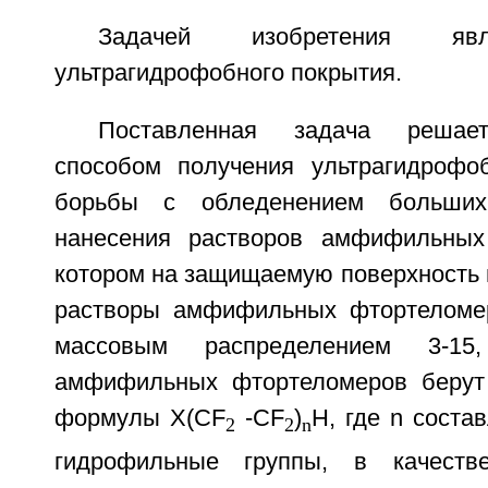
Задачей изобретения явл
ультрагидрофобного покрытия.
Поставленная задача решае
способом получения ультрагидрофо
борьбы с обледенением больши
нанесения растворов амфифильных
котором на защищаемую поверхность 
растворы амфифильных фтортеломер
массовым распределением 3-1
амфифильных фтортеломеров берут
формулы X(CF
-CF
)
H, где n состав
2
2
n
гидрофильные группы, в качеств