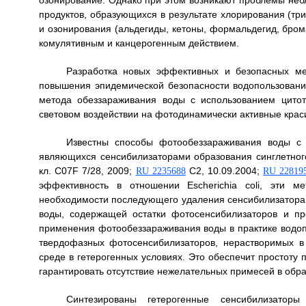
озонирование. Однако при этом возникают проблемы небл
продуктов, образующихся в результате хлорирования (т
и озонирования (альдегиды, кетоны, формальдегид, бро
комулятивным и канцерогенным действием.
Разработка новых эффективных и безопасных ме
повышения эпидемической безопасности водопользовани
метода обеззараживания воды с использованием цитот
световом воздействии на фотодинамически активные крас
Известны способы фотообеззараживания воды с 
являющихся сенсибилизаторами образования синглетног
кл. C07F 7/28, 2009;
С2, 10.09.2004;
RU 2235688
RU 22819
эффективность в отношении Escherichia coli, эти м
необходимости последующего удаления сенсибилизатора и
воды, содержащей остатки фотосенсибилизаторов и пр
применения фотообеззараживания воды в практике водо
твердофазных фотосенсибилизаторов, нерастворимых в
среде в гетерогенных условиях. Это обеспечит простоту 
гарантировать отсутствие нежелательных примесей в обр
Синтезированы гетерогенные сенсибилизатор