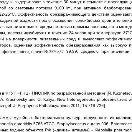
воду и выдерживают в течение 30 минут в темноте с последующ
пой со световым потоком 9100 lm, при активном барботирован
 22-25°C. Эффективность обеззараживающего действия оценивают,
осадочной жидкости после осаждения сенсибилизаторов в течение
льные питательные среды не только прямым посевом, но и метод
ы, посевы инкубируют в течение 24 часов при температуре 37°C
ий на поверхности питательных сред и вычисляют эффективнос
торов, оценивая эффективность обеззараживания как высокую п
99,99, среднюю при значении 
 в ФГУП «ГНЦ» НИОПИК по разработанной методике [N. Kuznetsov
 A. Krasnovsky and O. Kaliya. New heterogeneous photosensitizers w
ica gel. J. Porphyrins Phthalocyanines 2011; 15:718-726].
таммы музейных бактериальных культур, полученные из коллекц
onella enteritidis 5765 ATCC, Staphylococcus aureus 906, Enterococ
чных водных объектов РФ («дикие» штаммы) - Klebsiella pneumoni