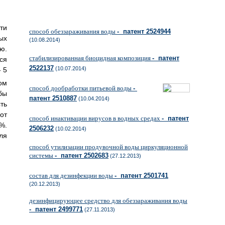
ти
способ обеззараживания воды
- патент 2524944
ых
(10.08.2014)
ю.
стабилизированная биоцидная композиция
- патент
ся
2522137
(10.07.2014)
 5
ом
способ дообработки питьевой воды
-
бы
патент 2510887
(10.04.2014)
ть
от
способ инактивации вирусов в водных средах
- патент
%.
2506232
(10.02.2014)
ля
способ утилизации продувочной воды циркуляционной
системы
- патент 2502683
(27.12.2013)
состав для дезинфекции воды
- патент 2501741
(20.12.2013)
дезинфицирующее средство для обеззараживания воды
- патент 2499771
(27.11.2013)