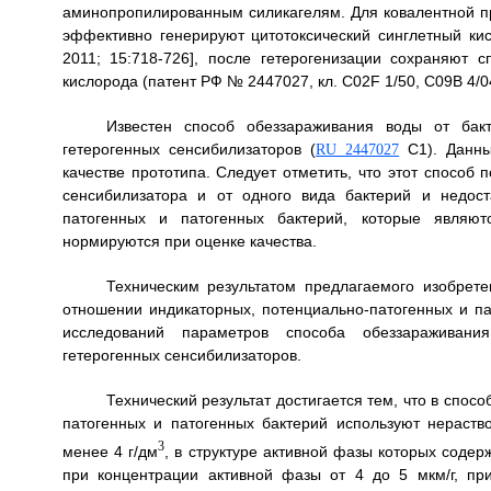
аминопропилированным силикагелям. Для ковалентной п
эффективно генерируют цитотоксический синглетный кисло
2011; 15:718-726], после гетерогенизации сохраняют 
кислорода (патент РФ № 2447027, кл. C02F 1/50, C09B 4/0
Известен способ обеззараживания воды от бакт
гетерогенных сенсибилизаторов (
С1). Данны
RU 2447027
качестве прототипа. Следует отметить, что этот способ
сенсибилизатора и от одного вида бактерий и недос
патогенных и патогенных бактерий, которые являют
нормируются при оценке качества.
Техническим результатом предлагаемого изобрет
отношении индикаторных, потенциально-патогенных и п
исследований параметров способа обеззараживани
гетерогенных сенсибилизаторов.
Технический результат достигается тем, что в спо
патогенных и патогенных бактерий используют нераств
3
менее 4 г/дм
, в структуре активной фазы которых соде
при концентрации активной фазы от 4 до 5 мкм/г, пр