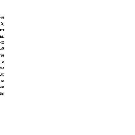
ия
й,
ит
ы.
30
ий
ля
 и
ом
т,
ри
мя
ды