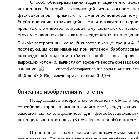
Способ обеззараживания воды и оценки его эффе
патогенных бактерий, включающий использование не
фталоцианинов, привитых к аминопропилированному
барботировании, отличающийся тем, что в качестве нера
привитых к аминопропилированному силикагелю, приме
структуре активной фазы которых содержатся фталоциан
5 мкМ/г, гетерогенный сенсибилизатор в концентрации 4 - 
последующим освечиванием при активном барботировани
надосадочной жидкости отбирают пробы воды, произв
выросших колоний, вычисляют эффективность обеззаражи
значении
80,9 до 99,98%, низкую при значении <80,9%.
Описание изобретения к патенту
Предлагаемое изобретение относится к области ме
сенсибилизаторов, а именно силикагелей, содержащих
замещенных фталоцианинов, для фотообеззараживания в
потенциально-патогенных (Klebsiella pneumonia) и патогенн
В настоящее время широко используемыми метод