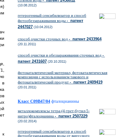
ка
соленой воды
- патент 2458012
(10.08.2012)
я)
ым
гетерогенный сенсибилизатор и способ
фотообеззараживания воды
- патент
2447027
(10.04.2012)
ач
ки
способ очистки сточных вод
- патент 2433964
(20.11.2011)
ри
способ очистки и обеззараживания сточных вод
-
патент 2431607
(20.10.2011)
е,
1,
фотокаталитический материал, фотокаталитическая
ую
композиция с использованием такового и
фотокаталитический продукт
- патент 2409419
 в
(20.01.2011)
ка
ов
Класс C09B47/04
фталоцианины
ых
ой
металлокомплексы тетра-(4-трет-бутил-5-
ет
нитро)фталоцианина
- патент 2507229
(20.02.2014)
гетерогенный сенсибилизатор и способ
 к
фотообеззараживания воды от вирусного