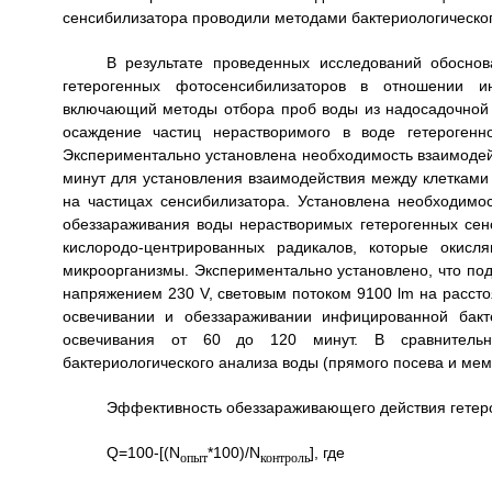
сенсибилизатора проводили методами бактериологическог
В результате проведенных исследований обосно
гетерогенных фотосенсибилизаторов в отношении ин
включающий методы отбора проб воды из надосадочной ж
осаждение частиц нерастворимого в воде гетерогенн
Экспериментально установлена необходимость взаимодейс
минут для установления взаимодействия между клетками 
на частицах сенсибилизатора. Установлена необходимо
обеззараживания воды нерастворимых гетерогенных сенс
кислородо-центрированных радикалов, которые окисл
микроорганизмы. Экспериментально установлено, что по
напряжением 230 V, световым потоком 9100 lm на рассто
освечивании и обеззараживании инфицированной бак
освечивания от 60 до 120 минут. В сравнитель
бактериологического анализа воды (прямого посева и ме
Эффективность обеззараживающего действия гетер
Q=100-[(N
*100)/N
], где
опыт
контроль