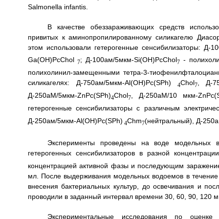
Salmonella infantis.
В качестве обеззараживающих средств использо
привитых к аминопропилированному силикагелю Диасор
этом использовали гетерогенные сенсибилизаторы: Д-1
Ga(OH)PcChol
; Д-100ам/5мкм-Si(ОН)PcChol
- полихоли
7
7
полихолинил-замещенными тетра-3-тиофенилфталоциан
силикагелях: Д-750ам/5мкм-Al(ОН)Pc(SPh)
Chol
, Д-7
4
7
Д-250aM/5мкм-ZnPc(SPh)
Chol
, Д-250aM/10 мкм-ZnPc(
4
7
гетерогенные сенсибилизаторы с различным электричес
Д-250ам/5мкм-Al(OH)Pc(SPh)
Chm
(нейтральный), Д-250
4
7
Эксперименты проведены на воде модельных во
гетерогенных сенсибилизаторов в разной концентраци
концентрацией активной фазы и последующим заражением
мл. После выдерживания модельных водоемов в течение 
внесения бактериальных культур, до освечивания и по
проводили в заданный интервал времени 30, 60, 90, 120 м
Экспериментальные исследования по оценке 