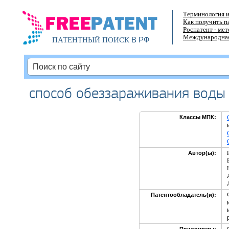
Терминология и
Как получить п
Роспатент - ме
Международная
В РФ
ПАТЕНТНЫЙ ПОИСК
способ обеззараживания воды 
Классы МПК:
Автор(ы):
Патентообладатель(и):