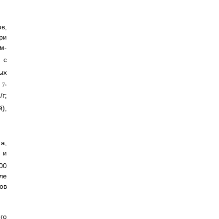
в,
ри
м-
 с
ых
,
7
г;
),
а,
 и
00
ле
ов
го