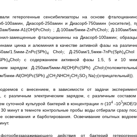
вали гетерогенные сенсибилизаторы на основе фталоцианино
б-100амин, Диасорб-250амин и Диасорб-750амин (носители), п
00ам/5мкм-А1(ОН)PcChol
; Д-100ам/5мкм-ZnPcChol
; Д-100ам/5мк
7
7
нил-замещенные фталоцианинны на Диасорб-100амин; образцы
инами цинка и алюминия в качестве активной фазы на различн
50ам/1.5мкм-ZnPc(SPh)
Chol
; Д-250ам/1,5мкм-7пРс(Sph)
Chol
4
7
4
SPh)
Chol
с содержанием активной фазы 1.5, 5 и 10 мкм/
4
7
ким зарядом: Д-250ам/5мкм-Аl(ОН)Рс(SPh)
Chol
(положительный
4
7
ам/5мкм-Al(ОН)Рс(SPh)
(CH
NHCH
CH
SO
Na)
(отрицательный)).
4
2
2
2
3
7
доемов с внесением, в зависимости от задачи эксперимент
и, с различным электрическим зарядом, с различным составом
4
5
 суточной культурой бактерий в концентрации n·(10
-10
)КОЕ/1
30 минут в темноте контрольные пробы воды отбирали сразу пос
сле освечивания и барботирования. Освечивание опытных водоем
инут.
фотообеззараживающего действия от бактерий гетерогенно