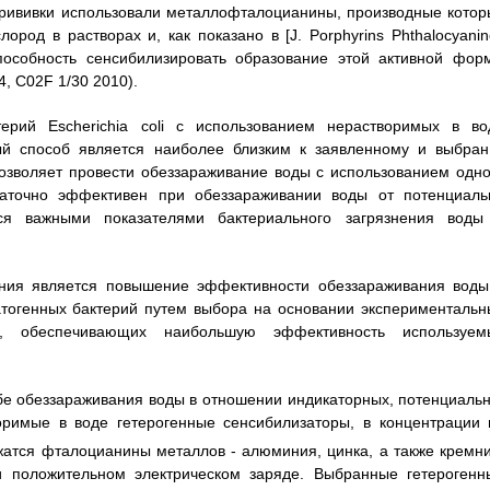
рививки использовали металлофталоцианины, производные котор
род в растворах и, как показано в [J. Porphyrins Phthalocyanin
способность сенсибилизировать образование этой активной фор
4, C02F 1/30 2010).
ерий Escherichia coli с использованием нерастворимых в во
й способ является наиболее близким к заявленному и выбран
 позволяет провести обеззараживание воды с использованием одно
таточно эффективен при обеззараживании воды от потенциаль
ся важными показателями бактериального загрязнения воды
ения является повышение эффективности обеззараживания воды
атогенных бактерий путем выбора на основании экспериментальн
я, обеспечивающих наибольшую эффективность используем
собе обеззараживания воды в отношении индикаторных, потенциальн
оримые в воде гетерогенные сенсибилизаторы, в концентрации 
ржатся фталоцианины металлов - алюминия, цинка, а также кремни
и положительном электрическом заряде. Выбранные гетерогенн