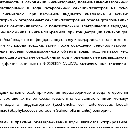
ктивности в отношении индикаторных, потенциально-патогенных
растворимых в воде гетерогенных сенсибилизаторов на осно
 силикагелю, при излучении видимого диапазона и активн
створимых гетерогенных сенсибилизаторов на основе фталоцианино
няют сенсибилизаторы с положительным электрическим зарядом,
ины алюминия, цинка или кремния, при концентрации активной фа
3
5 г/дм
вводят в инфицированную воду и выдерживают ее в темноте
и кислорода воздуха, затем после осаждения сенсибилизатора 
одят посевы обеззараженного объема воды, подсчитывают чис
вающего действия сенсибилизатора и оценивают ее как высокую п
99,99%, среднюю при значении 
дицины как способ применения нерастворимых в воде гетерогенн
 в составе активной фазы ковалентно связанные с ними молеку
оды от индикаторных (Escherichia coli, Enterococcus faecalis
ых (Staphylococcus aureus и Salmonella infantis) бактерий.
ами в практике обеззараживания воды являются хлорирование