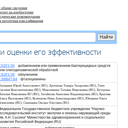
 общие сведения
атент на изобретение
тодические рекомендации
 патентная классификация
и оценки его эффективности
C02F1/50
добавлением или применением бактерицидных средств
или олигодинамической обработкой
C02F1/30
облучением
C09B47/04
фталоцианины
,
,
Рахманин Юрий Анатольевич (RU)
Артемова Тамара Захаровна (RU)
Гипп
,
,
Евгения Константиновна (RU)
Максимкина Татьяна Николаевна (RU)
Буторина
,
,
Наталия Николаевна RU (RU)
Загайнова Анжелика Владимировна (RU)
Красняк
,
,
Алиса Васильевна (RU)
Кузнецова Нина Александровна (RU)
Южакова Ольга
,
Алексеевна (RU)
Синицына Оксана Олеговна (RU)
Федеральное Государственное бюджетное учреждение "Научно-
исследовательский институт экологии и гигиены окружающей среды
им. А.Н. Сысина" Министерства здравоохранения и социального
развития Российской Федерации (RU)
подача заявки:
публикация патента: