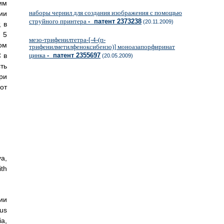
им
наборы чернил для создания изображения с помощью
ии
струйного принтера
- патент 2373238
(20.11.2009)
 в
 5
мезо-трифенилтетра-[-4-(п-
ом
трифенилметилфеноксибензо)] моноазапорфиринат
 в
цинка
- патент 2355697
(20.05.2009)
ть
ри
от
a,
ith
ии
cus
a,