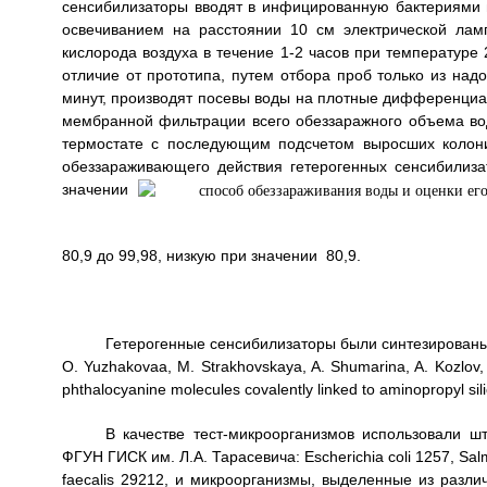
сенсибилизаторы вводят в инфицированную бактериями 
освечиванием на расстоянии 10 см электрической лам
кислорода воздуха в течение 1-2 часов при температуре
отличие от прототипа, путем отбора проб только из над
минут, производят посевы воды на плотные дифференциа
мембранной фильтрации всего обеззаражного объема вод
термостате с последующим подсчетом выросших колон
обеззараживающего действия гетерогенных сенсибилиза
значении
80,9 до 99,98, низкую при значении
80,9.
Гетерогенные сенсибилизаторы были синтезированы
О. Yuzhakovaa, М. Strakhovskaya, A. Shumarina, A. Kozlov,
phthalocyanine molecules covalently linked to aminopropyl sil
В качестве тест-микроорганизмов использовали ш
ФГУН ГИСК им. Л.А. Тарасевича: Escherichia coli 1257, Salm
faecalis 29212, и микроорганизмы, выделенные из разли