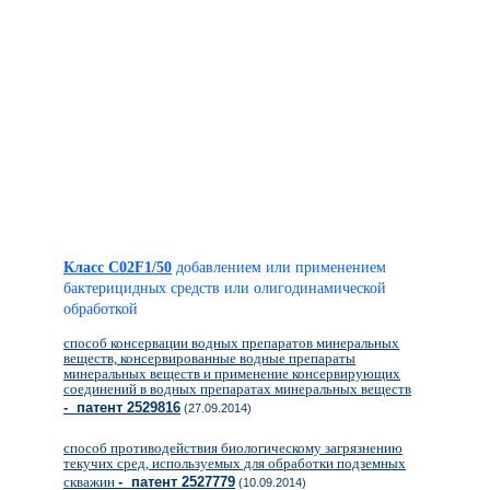
Класс C02F1/50
добавлением или применением
бактерицидных средств или олигодинамической
обработкой
способ консервации водных препаратов минеральных
веществ, консервированные водные препараты
минеральных веществ и применение консервирующих
соединений в водных препаратах минеральных веществ
- патент 2529816
(27.09.2014)
способ противодействия биологическому загрязнению
текучих сред, используемых для обработки подземных
скважин
- патент 2527779
(10.09.2014)