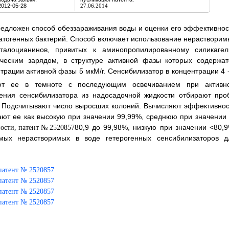
2012-05-28
27.06.2014
Предложен способ обеззараживания воды и оценки его эффективнос
атогенных бактерий. Способ включает использование нерастворим
талоцианинов, привитых к аминопропилированному силикагел
ческим зарядом, в структуре активной фазы которых содержат
рации активной фазы 5 мкМ/г. Сенсибилизатор в концентрации 4 -
т ее в темноте с последующим освечиванием при активн
дения сенсибилизатора из надосадочной жидкости отбирают про
. Подсчитывают число выросших колоний. Вычисляют эффективнос
ают ее как высокую при значении
99,99%, среднюю при значении 
80,9 до 99,98%, низкую при значении <80,9
мых нерастворимых в воде гетерогенных сенсибилизаторов д