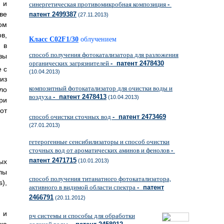
 и
синергетическая противомикробная композиция
-
ве
патент 2499387
(27.11.2013)
ом
в,
Класс C02F1/30
облучением
 в
способ получения фотокатализатора для разложения
зы
органических загрязнителей
- патент 2478430
 с
(10.04.2013)
из
композитный фотокатализатор для очистки воды и
ло
воздуха
- патент 2478413
(10.04.2013)
ри
от
способ очистки сточных вод
- патент 2473469
(27.01.2013)
гетерогенные сенсибилизаторы и способ очистки
сточных вод от ароматических аминов и фенолов
-
патент 2471715
(10.01.2013)
ых
лы
способ получения титанатного фотокатализатора,
),
активного в видимой области спектра
- патент
2466791
(20.11.2012)
 и
рч системы и способы для обработки