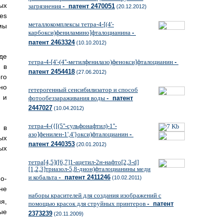
ых
загрязнения
- патент 2470051
(20.12.2012)
es
металлокомплексы тетра-4-[(4'-
мы
карбокси)фениламино]фталоцианина
-
патент 2463324
(10.10.2012)
де
тетра-4-[4'-(4''-метилфенилазо)фенокси]фталоцианин
-
 в
патент 2454418
(27.06.2012)
го
но
гетерогенный сенсибилизатор и способ
 и
фотообеззараживания воды
- патент
2447027
(10.04.2012)
тетра-4-({[(5''-сульфонафтил)-1''-
 в
азо]фенилен-1',4'}окси)фталоцианин
-
ых
патент 2440353
(20.01.2012)
ых
тетра[4,5]([6,7]1-ацетил-2н-нафто[2,3-d]
[1,2,3]триазол-5,8-дион)фталоцианины меди
и кобальта
- патент 2411246
(10.02.2011)
о-
не
наборы красителей для создания изображений с
я,
помощью красок для струйных принтеров
- патент
ые
2373239
(20.11.2009)