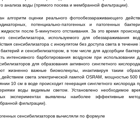
о анализа воды (прямого посева и мембранной фильтрации).
ван алгоритм оценки реального фотообеззараживающего действ
дикаторных, потенциально-патогенных и патогенных бактери
идкости после 5-минутного отстаивания. За это время происход
ого сенсибилизатора, используемого для обеззараживания вод
твия сенсибилизатора с инокулятом без доступа света в течение 
бактерий и сенсибилизатором, в том числе для адсорбции бактер
сть интенсивного барботирования воздухом при использовании д
ибилизаторов для образования активного синглетного кислорода
яют жизненно важные биомолекулы, инактивируя таким образ
д действием света электрической лампой OSRAM, мощностью 500 В
янии 10 см в воде происходит генерация синглетного кислорода п
териями воды видимым светом. Установлено необходимое вре
ных экспериментах выявлены наиболее эффективные мето
мбранной фильтрации).
огенных сенсибилизаторов вычисляли по формуле