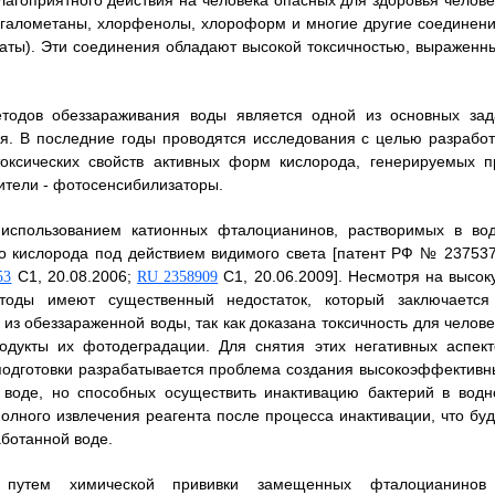
агоприятного действия на человека опасных для здоровья челове
ригалометаны, хлорфенолы, хлороформ и многие другие соединени
маты). Эти соединения обладают высокой токсичностью, выраженн
тодов обеззараживания воды является одной из основных зад
я. В последние годы проводятся исследования с целью разработ
оксических свойств активных форм кислорода, генерируемых п
ители - фотосенсибилизаторы.
использованием катионных фталоцианинов, растворимых в вод
о кислорода под действием видимого света [патент РФ № 237537
С1, 20.08.2006;
С1, 20.06.2009]. Несмотря на высок
53
RU 2358909
етоды имеют существенный недостаток, который заключается
з обеззараженной воды, так как доказана токсичность для челове
одукты их фотодеградации. Для снятия этих негативных аспект
подготовки разрабатывается проблема создания высокоэффективн
 воде, но способных осуществить инактивацию бактерий в водн
полного извлечения реагента после процесса инактивации, что буд
аботанной воде.
ы путем химической прививки замещенных фталоцианинов