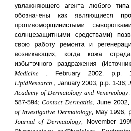
увлажняющего агента любого тип
обозначены как являющиеся прот
противоморщинистыми сывороткам
солнцезащитными средствами) позв
свою работу ремонта и регенераци
возникающих, когда кожа страд
избыточного раздражения (Источн
Medicine
, February 2002, p.p. 
Lipid
Research
, January 2003, p.p. 1-36;
Academy of Dermatology and Venereology
587-594;
Contact Dermatitis
, June 2002,
of Investigative Dermatology
, May 1996, 
Journal of Dermatology
, November 199