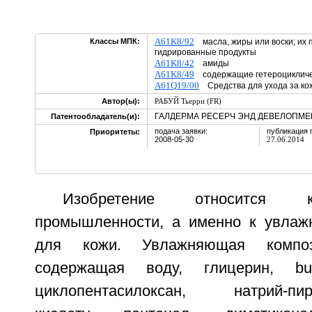
A61K8/92
Классы МПК:
масла, жиры или воски; их 
гидрированные продукты
A61K8/42
амиды
A61K8/49
содержащие гетероцикличе
A61Q19/00
Средства для ухода за ко
Автор(ы):
РАБУЙ Тьерри (FR)
ГАЛДЕРМА РЕСЕРЧ ЭНД ДЕВЕЛОПМЕН
Патентообладатель(и):
подача заявки:
публикация 
Приоритеты:
2008-05-30
27.06.2014
Изобретение относится к
промышленности, а именно к увлаж
для кожи. Увлажняющая компо
содержащая воду, глицерин, but
циклопентасилоксан, натрий-пир