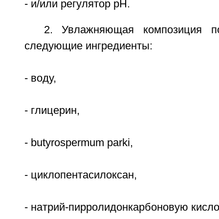
- и/или регулятор pH.
2. Увлажняющая композиция п
следующие ингредиенты:
- воду,
- глицерин,
- butyrospermum parki,
- циклопентасилоксан,
- натрий-пирролидонкарбоновую кисло