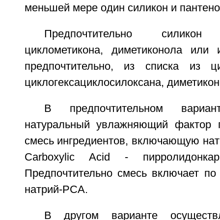
меньшей мере один силикон и пантено
Предпочтительно силико
циклометикона, диметиконола или 
предпочтительно, из списка из ци
циклогексациклосилоксана, диметикон
В предпочтительном вариан
натуральный увлажняющий фактор п
смесь ингредиентов, включающую натр
Carboxylic Acid - пирролидонкар
Предпочтительно смесь включает п
натрий-РСА.
В другом варианте осуществл