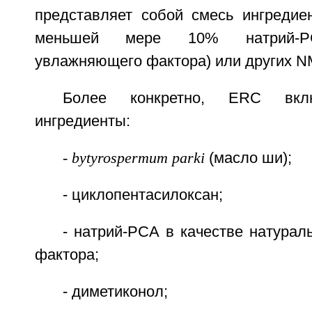
представляет собой смесь ингредие
меньшей мере 10% натрий-РС
увлажняющего фактора) или других N
Более конкретно, ERC вкл
ингредиенты:
- bytyrospermum parki
(масло ши);
- циклопентасилоксан;
- натрий-РСА в качестве натура
фактора;
- диметиконол;