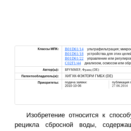
B01D61/14
Классы МПК:
ультрафильтрация; микро
B01D61/18
устройства для этих целе
B01D61/22
управление или регулиро
C02F1/44
диализом, осмосом или обр
,
Автор(ы):
БРУММЕР
Франц (DE)
ХИГХК-ФЭКТОРИ ГМБХ (DE)
Патентообладатель(и):
подача заявки:
публикация 
Приоритеты:
2010-10-06
27.06.2014
Изобретение относится к способ
рецикла сбросной воды, содержа