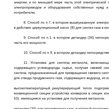
энергию и по меньшей мере часть этой электрической 
электроприводов и оборудования собственных нужд и 
потребителю.
8. Способ по п.7, в котором вышеуказанную электр
в действие циркуляционный насос (8) для синтез-газа в кон
9. Способ по п.1, в котором детандер (34) непос
часть его мощности.
10. Способ по п.9, в котором детандер непосредств
11. Установка для синтеза метанола, включающ
содержащего углеводороды сырья, получая свежий синт
синтеза, предназначенный для превращения свежего синтез
для отвода продувочного газа, содержащего водород, из к
высокотемпературный рекуперирующий тепло подогрев
конвекционной секции устройства конверсии в секции ко
53), имеющимся на установке для получения метанола;
детандер (34) для продувочного газа, в который поступае