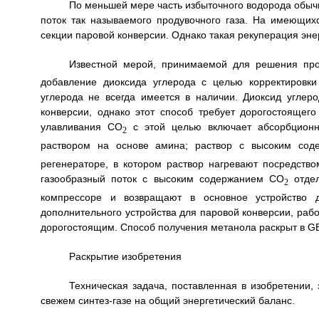
По меньшей мере часть избыточного водорода обычн
поток так называемого продувочного газа. На имеющихс
секции паровой конверсии. Однако такая рекуперация эне
Известной мерой, принимаемой для решения про
добавление диоксида углерода с целью корректировк
углерода не всегда имеется в наличии. Диоксид углер
конверсии, однако этот способ требует дорогостоящег
улавливания СО
с этой целью включает абсорбционн
2
раствором на основе амина; раствор с высоким со
регенераторе, в котором раствор нагревают посредств
газообразный поток с высоким содержанием СО
отдел
2
компрессоре и возвращают в основное устройство д
дополнительного устройства для паровой конверсии, рабо
дорогостоящим. Способ получения метанола раскрыт в GB
Раскрытие изобретения
Техническая задача, поставленная в изобретении,
свежем синтез-газе на общий энергетический баланс.