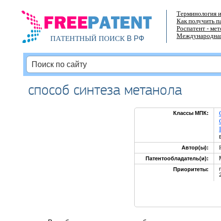
Терминология и
Как получить п
Роспатент - ме
Международная
В РФ
ПАТЕНТНЫЙ ПОИСК
способ синтеза метанола
Классы МПК:
Автор(ы):
Патентообладатель(и):
Приоритеты: