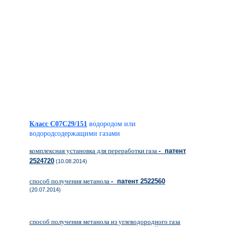
Класс C07C29/151
водородом или
водородсодержащими газами
комплексная установка для переработки газа
- патент
2524720
(10.08.2014)
способ получения метанола
- патент 2522560
(20.07.2014)
способ получения метанола из углеводородного газа