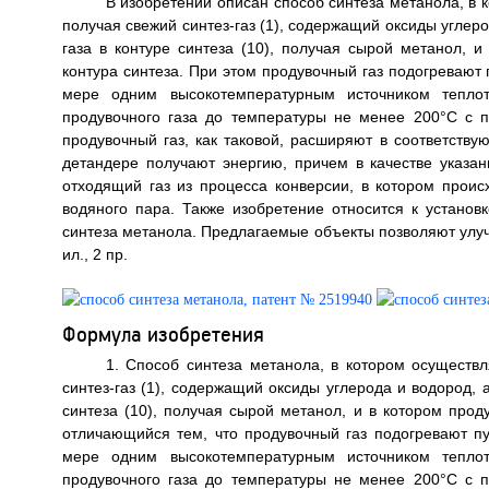
В изобретении описан способ синтеза метанола, в
получая свежий синтез-газ (1), содержащий оксиды углер
газа в контуре синтеза (10), получая сырой метанол, и
контура синтеза. При этом продувочный газ подогреваю
мере одним высокотемпературным источником тепло
продувочного газа до температуры не менее 200°С с по
продувочный газ, как таковой, расширяют в соответству
детандере получают энергию, причем в качестве указан
отходящий газ из процесса конверсии, в котором происх
водяного пара. Также изобретение относится к установ
синтеза метанола. Предлагаемые объекты позволяют улучши
ил., 2 пр.
Формула изобретения
1. Способ синтеза метанола, в котором осуществ
синтез-газ (1), содержащий оксиды углерода и водород, 
синтеза (10), получая сырой метанол, и в котором проду
отличающийся тем, что продувочный газ подогревают 
мере одним высокотемпературным источником тепло
продувочного газа до температуры не менее 200°С с по