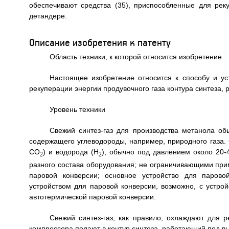
обеспечивают средства (35), приспособленные для рек
детандере.
Описание изобретения к патенту
Область техники, к которой относится изобретение
Настоящее изобретение относится к способу и уст
рекуперации энергии продувочного газа контура синтеза,
Уровень техники
Свежий синтез-газ для производства метанола об
содержащего углеводороды, например, природного газа. 
СО
) и водорода (Н
), обычно под давлением около 20
2
2
разного состава оборудования; не ограничивающими при
паровой конверсии; основное устройство для парово
устройством для паровой конверсии, возможно, с устро
автотермической паровой конверсии.
Свежий синтез-газ, как правило, охлаждают для р
компрессора подают в контур синтеза, работающий под в