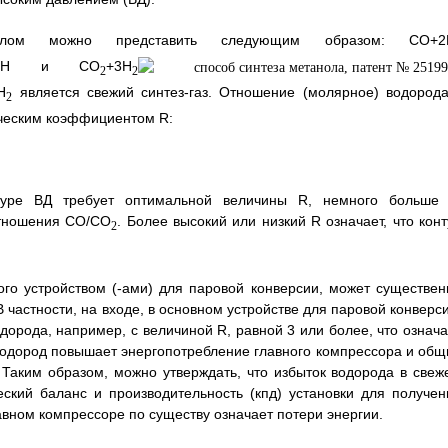
ом можно представить следующим образом: СО+2
ОН и CO
+3H
2
2
Н
является свежий синтез-газ. Отношение (молярное) водорода
2
ическим коэффициентом R:
нтуре ВД требует оптимальной величины R, немного больше 
 отношения СО/СО
. Более высокий или низкий R означает, что конт
2
ого устройством (-ами) для паровой конверсии, может существен
частности, на входе, в основном устройстве для паровой конверси
дорода, например, с величиной R, равной 3 или более, что означа
водород повышает энергопотребление главного компрессора и общ
. Таким образом, можно утверждать, что избыток водорода в свеж
еский баланс и производительность (кпд) установки для получен
авном компрессоре по существу означает потери энергии.