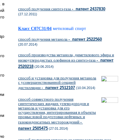
 в
способ получения синтез-газа
- патент 2437830
ий
(27.12.2011)
го
Класс C07C31/04
метиловый спирт
до
способ получения метанола
- патент 2522560
(20.07.2014)
способ производства метанола, диметилового эфира и
го
низкоуглеродистых олефинов из синтез-газа
- патент
2520218
(20.06.2014)
го
способ и установка для получения метанола
с усовершенствованной секцией
дистилляции
- патент 2512107
(10.04.2014)
им
способ совместного получения
синтетических жидких углеводородов и
метанола и установка для его
осуществления, интегрированная в объекты
ем
промысловой подготовки нефтяных и
газоконденсатных месторождений
-
патент 2505475
(27.01.2014)
ую
способ получения метанола из углеводородного газа