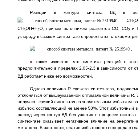
Реакции в контуре синтеза ВД в цел
СН
3
СН
ОН+Н
О, причем источником реагентов СО, CO
и 
3
2
2
углероду в свежем синтез-газе определяется стехиометр
,
а также известно, что кинетика реакций в ко
предпочтительно в пределах 2,05-2,3 в зависимости от
ВД работает ниже его возможностей.
Однако величина R свежего синтез-газа, подаваем
отклоняться от вышеуказанной оптимальной величины R. В 
получают свежий синтез-газ со значительным избытком во
избыток, составляющий не менее 50%. Этот избыточный 
расход через контур ВД без участия в процессе синтеза
синтез-газе оказывает негативное влияние на энергетич
метанола. В частности, сжатие избыточного водорода в гл