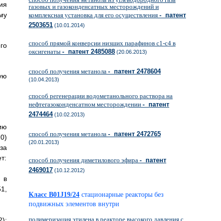
ия
газовых и газоконденсатных месторождений и
му
комплексная установка для его осуществления
- патент
2503651
(10.01.2014)
способ прямой конверсии низших парафинов c1-c4 в
го
оксигенаты
- патент 2485088
(20.06.2013)
способ получения метанола
- патент 2478604
ую
(10.04.2013)
способ регенерации водометанольного раствора на
нефтегазоконденсатном месторождении
- патент
2474464
(10.02.2013)
ию
способ получения метанола
- патент 2472765
0)
(20.01.2013)
за
т:
способ получения диметилового эфира
- патент
2469017
(10.12.2012)
 в
1,
Класс B01J19/24
стационарные реакторы без
подвижных элементов внутри
полимеризация этилена в реакторе высокого давления с
);