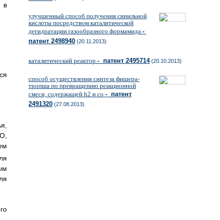
 в
улучшенный способ получения синильной
кислоты посредством каталитической
дегидратации газообразного формамида
-
патент 2498940
(20.11.2013)
каталитический реактор
- патент 2495714
(20.10.2013)
ся
способ осуществления синтеза фишера-
тропша по превращению реакционной
смеси, содержащей h2 и со
- патент
2491320
(27.08.2013)
я,
О,
ем
ля
ым
ля
го