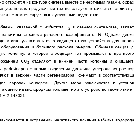
о отводится из контура синтеза вместе с инертными газами, образ
я установках продувочный газ используют в качестве топлива д
ргии не компенсирует вышеуказанные недостатки.
блемы, связанной с избытком Н
в свежем синтез-газе, являет
2
и величины стехиометрического коэффициента R. Однако диокс
ода можно улавливать из отходящего газа устройства для паров
о оборудования и большого расхода энергии. Обычная секция д
ую колонну, в которой отходящий газ промывают в противото
держанием CO
отделяют в нижней части колонны и очищают
2
ом ребойлеров с целью выделения диоксида углерода из раствор
яют в верхней части регенератора, сжимают в соответствующ
ля паровой конверсии. Другая мера заключается в установ
тающего на кислородном топливе, но это устройство также являет
-A-2 142331.
 заключается в устранении негативного влияния избытка водорода