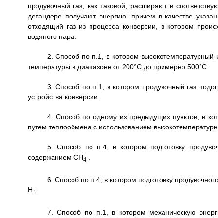
продувочный газ, как таковой, расширяют в соответств
детандере получают энергию, причем в качестве указан
отходящий газ из процесса конверсии, в котором происх
водяного пара.
2. Способ по п.1, в котором высокотемпературный 
температуры в диапазоне от 200°С до примерно 500°С.
3. Способ по п.1, в котором продувочный газ подо
устройства конверсии.
4. Способ по одному из предыдущих пунктов, в ко
путем теплообмена с использованием высокотемпературно
5. Способ по п.4, в котором подготовку продуво
содержанием СН
.
4
6. Способ по п.4, в котором подготовку продувочно
Н
.
2
7. Способ по п.1, в котором механическую энерг