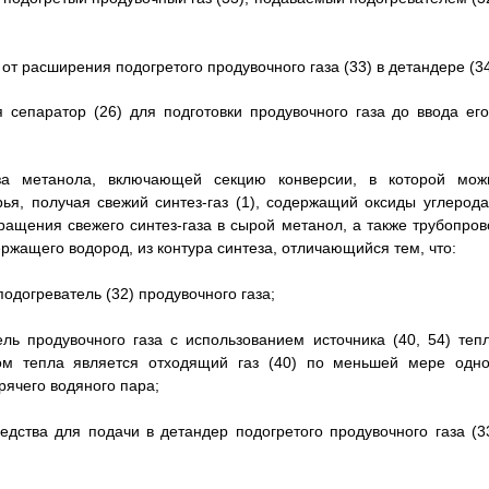
от расширения подогретого продувочного газа (33) в детандере (34
 сепаратор (26) для подготовки продувочного газа до ввода его
еза метанола, включающей секцию конверсии, в которой мож
я, получая свежий синтез-газ (1), содержащий оксиды углерода
ращения свежего синтез-газа в сырой метанол, а также трубопров
ержащего водород, из контура синтеза, отличающийся тем, что:
догреватель (32) продувочного газа;
ль продувочного газа с использованием источника (40, 54) тепл
ом тепла является отходящий газ (40) по меньшей мере одно
рячего водяного пара;
едства для подачи в детандер подогретого продувочного газа (33