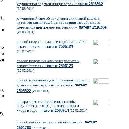
улучшенной подачей инициатора
- патент 2518962
(10.06.2014)
).
улучшенный способ получения синильной кислоты
путем каталитической дегидратации газообразного
формамида при прямом нагревании
- патент 2510364
 в
(27.03.2014)
способ получения алкиленкарбоната и/или
алкиленгликоля
- патент 2506124
но
(10.02.2014)
 и
од
способ получения алкиленкарбоната и
алкиленгликоля
- патент 2506123
(10.02.2014)
способ и установка для получения простого
диметилового эфира из метанола
- патент
а,
2505522
(27.01.2014)
го
аппарат для осуществления способа
получения раствора диоксида хлора и
хлора в воде
- патент 2503614
(10.01.2014)
),
способ очистки метакриловой кислоты
- патент
2501783
(20.12.2013)