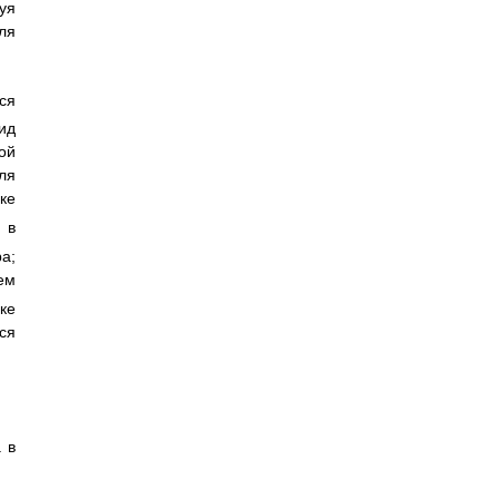
уя
ля
ся
ид
ой
ля
ке
 в
а;
ем
ке
ся
 в