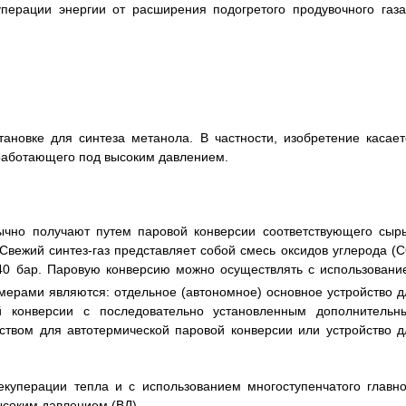
уперации энергии от расширения подогретого продувочного газа
ановке для синтеза метанола. В частности, изобретение касает
 работающего под высоким давлением.
ычно получают путем паровой конверсии соответствующего сырь
Свежий синтез-газ представляет собой смесь оксидов углерода (С
-40 бар. Паровую конверсию можно осуществлять с использовани
мерами являются: отдельное (автономное) основное устройство д
й конверсии с последовательно установленным дополнительн
йством для автотермической паровой конверсии или устройство д
екуперации тепла и с использованием многоступенчатого главно
ысоким давлением (ВД).