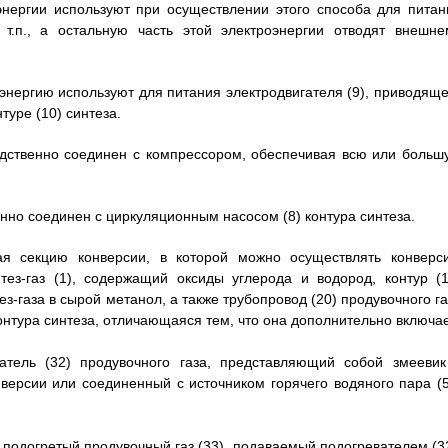
энергии используют при осуществлении этого способа для питан
т.п., а остальную часть этой электроэнергии отводят внешне
оэнергию используют для питания электродвигателя (9), приводяще
туре (10) синтеза.
редственно соединен с компрессором, обеспечивая всю или больш
енно соединен с циркуляционным насосом (8) контура синтеза.
ая секцию конверсии, в которой можно осуществлять конверс
ез-газ (1), содержащий оксиды углерода и водород, контур (1
-газа в сырой метанол, а также трубопровод (20) продувочного га
онтура синтеза, отличающаяся тем, что она дополнительно включае
атель (32) продувочного газа, представляющий собой змеевик
нверсии или соединенный с источником горячего водяного пара (5
т подогретый продувочный газ (33), подаваемый подогревателем (32