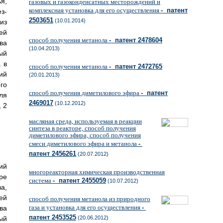
я,
газовых и газоконденсатных месторождений и
комплексная установка для его осуществления
- патент
з-
2503651
(10.01.2014)
из
ей
способ получения метанола
- патент 2478604
ва
(10.04.2013)
ый
 в
способ получения метанола
- патент 2472765
ий
(20.01.2013)
го
способ получения диметилового эфира
- патент
ля
2469017
(10.12.2012)
 2
масляная среда, используемая в реакции
синтеза в реакторе, способ получения
диметилового эфира, способ получения
смеси диметилового эфира и метанола
-
патент 2456261
(20.07.2012)
ий
многореакторная химическая производственная
ре
система
- патент 2455059
(10.07.2012)
а,
ей
способ получения метанола из природного
газа и установка для его осуществления
-
ва
патент 2453525
ый
(20.06.2012)