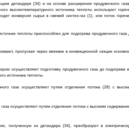
ующем детандере (34) и на основе расширения продувочного газа
ного высокотемпературного источника теплоты используют горяч
одит конверсия сырья в свежий синтез-газ (1), или поток горяче
источник теплоты приспособлен для подогрева продувочного газа 
гревают, пропуская через змеевик в конвекционной секции основно
тором осуществляют подготовку продувочного газа до подогрева е
го источника теплоты.
чного газа осуществляют путем отделения потока (28) с высок
го газа осуществляют путем отделения потока с высоким содержани
ию, полученную из детандера (34), преобразуют в электрическ