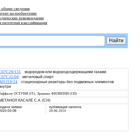
 общие сведения
атент на изобретение
тодические рекомендации
 патентная классификация
C07C29/151
водородом или водородсодержащими газами
C07C31/04
метиловый спирт
B01J19/24
стационарные реакторы без подвижных элементов
внутри
,
Раффаэле ОСТУНИ (IT)
Эрманно ФИЛИППИ (CH)
МЕТАНОЛ КАСАЛЕ С.А. (CH)
подача заявки:
публикация патента:
2010-03-08
20.06.2014