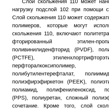
Слой скольжения 110 может нан
нагрузку подслой 102 при помощи с
Слой скольжения 110 может содержат
полимеров, которые могут испол
скольжения 110, включают политетра
фторированный этилен-пр
поливинилиденфторид (PVDF), поли
(PCTFE), этиленхлортрифтор
перфторалкоксиполимер,
полибутилентерефталат, полиими
полиэфирэфиркетон (PEEK), полиэт
полиамид, полифениленоксид, по
(PPS), полиуретан, сложный поли
сочетание. Кроме того, слой ско