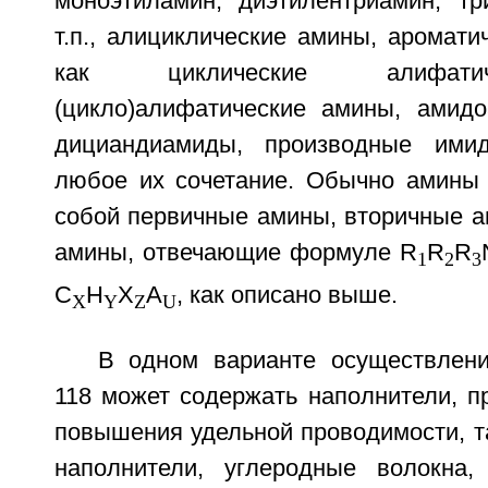
моноэтиламин, диэтилентриамин, тр
т.п., алициклические амины, аромати
как циклические алифати
(цикло)алифатические амины, амид
дициандиамиды, производные имид
любое их сочетание. Обычно амины 
собой первичные амины, вторичные а
амины, отвечающие формуле R
R
R
1
2
3
C
H
X
A
, как описано выше.
X
Y
Z
U
В одном варианте осуществлен
118 может содержать наполнители, п
повышения удельной проводимости, т
наполнители, углеродные волокна,