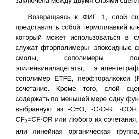
заключена между двумя слоями сцепле
Возвращаясь к ФИГ. 1, слой с
представлять собой термоплавкий кл
который может использоваться в с
служат фторполимеры, эпоксидные 
смолы, сополимеры полиэф
этиленвинилацетаты, этилентетраф
сополимер ETFE, перфторалкокси (
сочетание. Кроме того, слой сц
содержать по меньшей мере одну фун
выбранную из -С=O, -C-O-R, -СОН
CF
=CF-OR или любого их сочетания, 
2
или линейная органическая группа