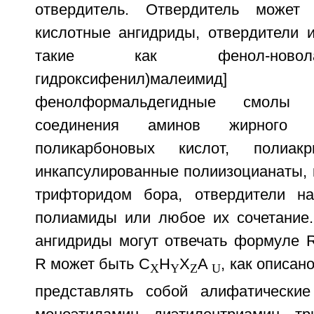
отвердитель. Отвердитель может
кислотные ангидриды, отвердители и
такие как фенол-новола
гидроксифенил)малеим
фенолформальдегидные смолы р
соединения аминов жирного 
поликарбоновых кислот, полиакр
инкапсулированные полиизоцианаты, 
трифторидом бора, отвердители на
полиамиды или любое их сочетание
ангидриды могут отвечать формуле R
R может быть C
H
X
A
, как описан
X
Y
Z
U
представлять собой алифатические