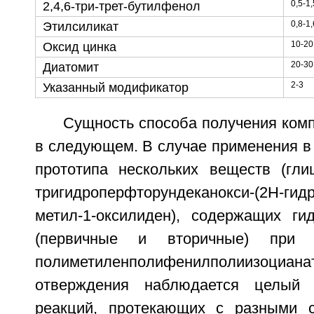
0,5-1,
2,4,6-три-трет-бутилфенол
0,8-1,
Этилсиликат
10-20
Оксид цинка
20-30
Диатомит
2-3
Указанный модификатор
Сущность способа получения ком
в следующем. В случае применения в
прототипа нескольких веществ (гли
тригидроперфторундеканокси-(2Н-гидр
метил-1-оксилиден), содержащих ги
(первичные и вторичные) при 
полиметиленполифенилполиизоциа
отверждения наблюдается целый 
реакций, протекающих с разными с