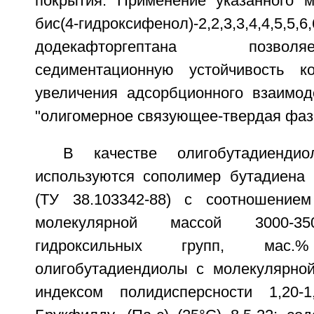
покрытия. Применение указанного м
бис(4-гидроксифенол)-2,2,3,3,4,4,5,5,6,
додекафторгептана позво
седиментационную устойчивость к
увеличения адсорбционного взаимод
"олигомерное связующее-твердая фаз
В качестве олигобутадиенди
используются сополимер бутадиена
(ТУ 38.103342-88) с соотношением
молекулярной массой 3000-35
гидроксильных групп, мас
олигобутадиендиолы с молекулярной
индексом полидисперсности 1,20-1