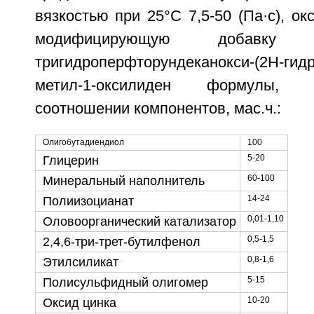
вязкостью при 25°C 7,5-50 (Па·с), ок
модифицирующую добавку 
тригидроперфторундеканокси-(2Н-гидр
метил-1-оксилиден формулы,
соотношении компонентов, мас.ч.:
Олигобутадиендиол
100
5-20
Глицерин
60-100
Минеральный наполнитель
14-24
Полиизоцианат
0,01-1,10
Оловоорганический катализатор
0,5-1,5
2,4,6-три-трет-бутилфенол
0,8-1,6
Этилсиликат
5-15
Полисульфидный олигомер
10-20
Оксид цинка