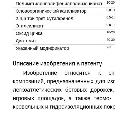
10-20
Полиметиленполифенилполиизоцианат
0,01-
Оловоорганический катализатор
0,5-1,
2,4,6-три-трет-бутилфенол
0,8-1,
Этилсиликат
10-20
Оксид цинка
20-30
Диатомит
2-3
Указанный модификатор
Описание изобретения к патенту
Изобретение относится к сп
композиций, предназначенных для из
легкоатлетических беговых дорожек,
игровых площадок, а также термо- и
кровельных и гидроизоляционных пок