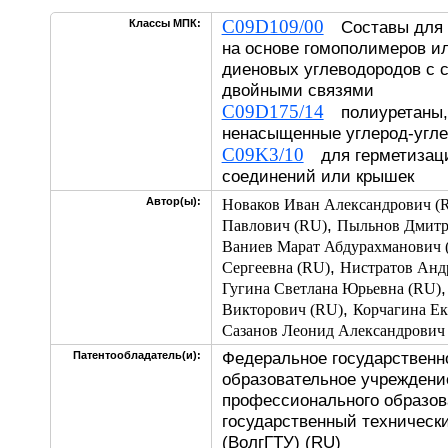
C09D109/00
Классы МПК:
Составы для н
на основе гомополимеров и
диеновых углеводородов с 
двойными связями
C09D175/14
полиуретаны,
ненасыщенные углерод-угле
C09K3/10
для герметизаци
соединений или крышек
Автор(ы):
Новаков Иван Александрович (
,
Павлович (RU)
Пыльнов Дмитр
Ваниев Марат Абдурахманович 
,
Сергеевна (RU)
Нистратов Анд
Гугина Светлана Юрьевна (RU)
,
Викторович (RU)
Корчагина Ек
Сазанов Леонид Александрович
Федеральное государственн
Патентообладатель(и):
образовательное учреждени
профессионального образов
государственный технически
(ВолгГТУ) (RU)