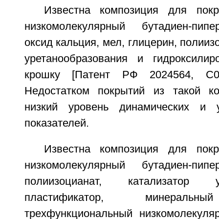
Известна композиция для пок
низкомолекулярный бутадиен-пипе
оксид кальция, мел, глицерин, полииз
уретанообразования и гидроксилир
крошку [Патент РФ 2024564, C09
Недостатком покрытий из такой ко
низкий уровень динамических и уп
показателей.
Известна композиция для пок
низкомолекулярный бутадиен-пипе
полиизоцианат, катализатор уре
пластификатор, минеральны
трехфункциональный низкомолекуляр