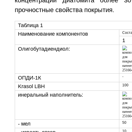
концентрации диатомита более 30
прочностные свойства покрытия.
Таблица 1
Соста
Наименование компонентов
1
Олигобутадиендиол:
-
ОПДИ-1К
100
Krasol LBH
инеральный наполнитель:
50
- мел
10