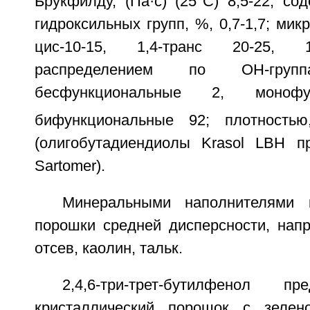
Брукфилду, (Па·с) (25°C) 8,5-22; с
гидроксильных групп, %, 0,7-1,7; микр
цис-10-15, 1,4-транс 20-25, 1,
распределением по ОН-гру
бесфункциональные 2, монофу
бифункциональные 92; плотностью,
(олигобутадиендиолы Krasol LBH п
Sartomer).
Минеральными наполнителями 
порошки средней дисперсности, напр
отсев, каолин, тальк.
2,4,6-три-трет-бутилфенол п
кристаллический порошок с зелено