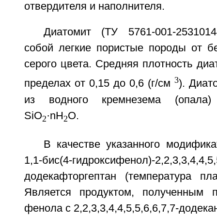
отвердителя и наполнителя.
Диатомит (ТУ 5761-001-2531014
собой легкие пористые породы от бе
серого цвета. Средняя плотность диа
3
пределах от 0,15 до 0,6 (г/см
). Диат
из водного кремнезема (опала
SiO
·nH
O.
2
2
В качестве указанного модифика
1,1-бис(4-гидроксифенол)-2,2,3,3,4,4,5,5
додекафторгептан (температура пла
Является продуктом, полученным п
фенола с 2,2,3,3,4,4,5,5,6,6,7,7-додек