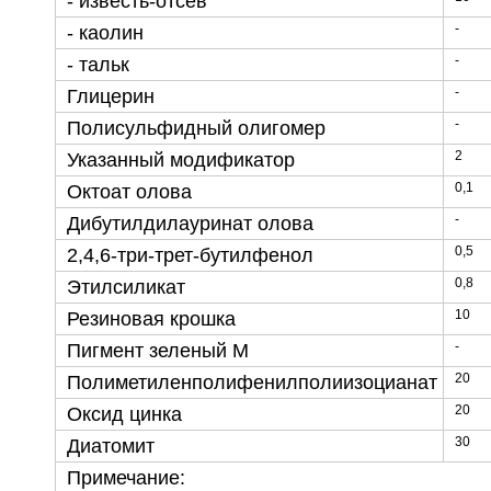
- известь-отсев
-
- каолин
-
- тальк
-
Глицерин
-
Полисульфидный олигомер
2
Указанный модификатор
0,1
Октоат олова
-
Дибутилдилауринат олова
0,5
2,4,6-три-трет-бутилфенол
0,8
Этилсиликат
10
Резиновая крошка
-
Пигмент зеленый М
20
Полиметиленполифенилполиизоцианат
20
Оксид цинка
30
Диатомит
Примечание: