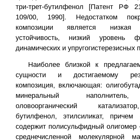
три-трет-бутилфенол [Патент РФ 
109/00, 1990]. Недостатком по
композиции является низкая с
устойчивость, низкий уровень физ
динамических и упругогистерезисных п
Наиболее близкой к предлагае
сущности и достигаемому резу
композиция, включающая: олигобутад
минеральный наполнитель, 
оловоорганический катализатор,
бутилфенол, этилсиликат, причем 
содержит полисульфидный олигомер -
среднечисленной молекулярной м