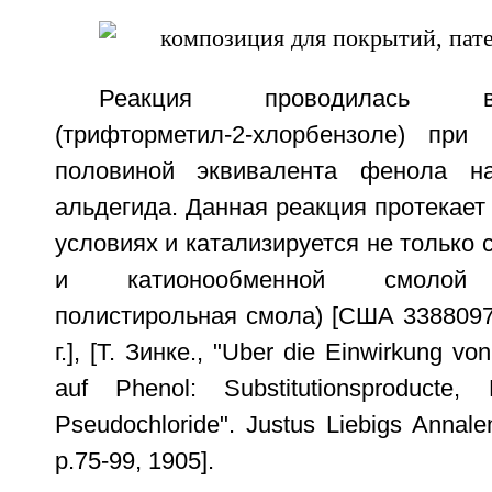
Реакция проводилась в
(трифторметил-2-хлорбензоле) при
половиной эквивалента фенола н
альдегида. Данная реакция протекает 
условиях и катализируется не только 
и катионообменной смолой (
полистирольная смола) [США 3388097
г.], [Т. Зинке., "Uber die Einwirkung v
auf Phenol: Substitutionsproducte,
Pseudochloride". Justus Liebigs Annal
p.75-99, 1905].