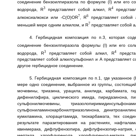
соединение бензоилпиразола по формуле (I) или его со
3
4
водорода, R
представляет собой алкил, R
представл
7
6
алкоксиалкокси или -C(O)OR
, R
представляет собой 
7
меньшей мере одним алкилом, и R
представляет собой ал
4. Гербицидная композиция по п.3, которая сод
соединение бензоилпиразола формулы (I) или его соль
3
4
водорода, R
представляет собой алкил, R
предста
представляет собой алкилсульфонил и A представляет 
другое гербицидное соединение.
5. Гербицидная композиция по п.1, где указанное
мере одно соединение, выбранное из группы, состоящий
мочевины, триазина, урацила, анилида, карбамата, ги
дифенилэфира, циклического имида, пиридазинона, пи
сульфонилмочевины, триазолопиримидинсульфона
сульфониламинокарбонилтриазолинона, динитроанилин
кумиламина, хлорацетамида, тиокарбамата, тех соеди
результате паразитирования на растениях, нафталама
квинмерака, дифлуфензопира, дифлуфензопир-натрия, ф
мептила, хлорфлуренола, хлорфлуренол-метила, пир