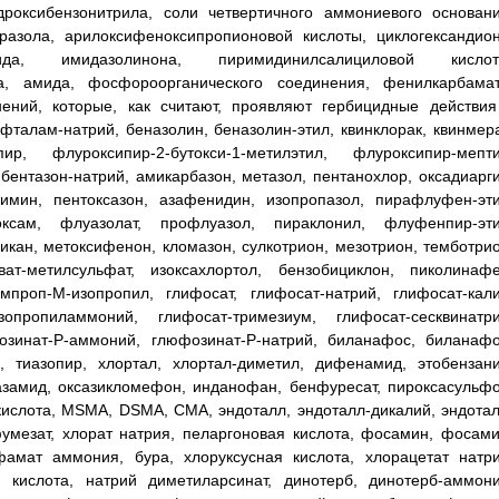
дроксибензонитрила, соли четвертичного аммониевого основани
разола, арилоксифеноксипропионовой кислоты, циклогександион
мида, имидазолинона, пиримидинилсалициловой кислот
а, амида, фосфороорганического соединения, фенилкарбамат
нений, которые, как считают, проявляют гербицидные действия
фталам-натрий, беназолин, беназолин-этил, квинклорак, квинмера
р, флуроксипир-2-бутокси-1-метилэтил, флуроксипир-мепти
бентазон-натрий, амикарбазон, метазол, пентанохлор, оксадиарги
зимин, пентоксазон, азафенидин, изопропазол, пирафлуфен-эти
ксам, флуазолат, профлуазол, пираклонил, флуфенпир-эти
кан, метоксифенон, кломазон, сулкотрион, мезотрион, темботрио
ват-метилсульфат, изоксахлортол, бензобициклон, пиколинафе
роп-M-изопропил, глифосат, глифосат-натрий, глифосат-кали
опропиламмоний, глифосат-тримезиум, глифосат-сесквинатри
озинат-P-аммоний, глюфозинат-P-натрий, биланафос, биланафо
, тиазопир, хлортал, хлортал-диметил, дифенамид, этобензани
замид, оксазикломефон, инданофан, бенфуресат, пироксасульфо
кислота, MSMA, DSMA, CMA, эндоталл, эндоталл-дикалий, эндотал
умезат, хлорат натрия, пеларгоновая кислота, фосамин, фосами
фамат аммония, бура, хлоруксусная кислота, хлорацетат натри
 кислота, натрий диметиларсинат, динотерб, динотерб-аммони