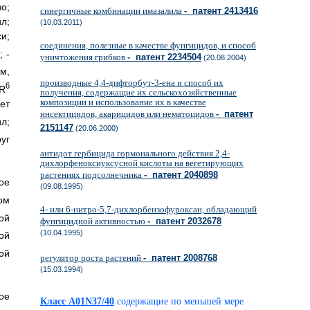
о;
синергичные комбинации имазалила
- патент 2413416
л;
(10.03.2011)
и;
соединения, полезные в качестве фунгицидов, и способ
7
; -
уничтожения грибков
- патент 2234504
(20.08.2004)
м,
производные 4,4-дифторбут-3-ена и способ их
6
 R
получения, содержащие их сельскохозяйственные
композиции и использование их в качестве
ет
инсектицидов, акарицидов или нематоцидов
- патент
л;
2151147
(20.06.2000)
уг
антидот гербицида гормонального действия 2,4-
дихлорфеноксиуксусной кислоты на вегетирующих
растениях подсолнечника
- патент 2040898
ое
(09.08.1995)
ом
4- или 6-нитро-5,7-дихлорбензофуроксан, обладающий
ой
фунгицидной активностью
- патент 2032678
(10.04.1995)
ой
ой
регулятор роста растений
- патент 2008768
(15.03.1994)
ое
Класс A01N37/40
содержащие по меньшей мере