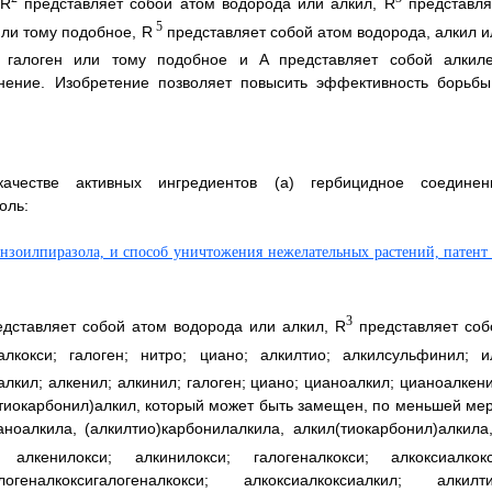
 R
представляет собой атом водорода или алкил, R
представля
5
или тому подобное, R
представляет собой атом водорода, алкил и
 галоген или тому подобное и A представляет собой алкиле
нение. Изобретение позволяет повысить эффективность борьбы
ачестве активных ингредиентов (a) гербицидное соединен
оль:
3
дставляет собой атом водорода или алкил, R
представляет соб
лкокси; галоген; нитро; циано; алкилтио; алкилсульфинил; и
лкил; алкенил; алкинил; галоген; циано; цианоалкил; цианоалкени
(тиокарбонил)алкил, который может быть замещен, по меньшей мер
оалкила, (алкилтио)карбонилалкила, алкил(тиокарбонил)алкила,
 алкенилокси; алкинилокси; галогеналкокси; алкоксиалкокс
логеналкоксигалогеналкокси; алкоксиалкоксиалкил; алкилти