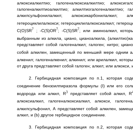
алкоксиалкилтио; галогеналкоксиалкилтио; алкоксигал
галогеналкилтиоалкилтио; алкилтиогалогеналкилтио; га
алкилсульфонилалкил; алкоксикарбонилалкил; алко
гетероциклилалкокси; гетероциклилалкоксиалкил; гетероц
7
7
7
C(O)SR
; -C(S)OR
; -C(S)SR
; или аминоалкил, кото
выбранным из алкила, циано, цианоалкила, (алкилтио)к
представляет собой галогеналкил; галоген; нитро; циан
собой алкилен, замещенный по меньшей мере одним а
алкенил; галогеналкенил; алкинил; или арилалкил, кото
от друга представляет собой галоген; алкил; или алкокси,
2. Гербицидная композиция по п.1, которая сод
соединение бензоилпиразола формулы (I) или его соль
3
водорода или алкил, R
представляет собой алкил, R
алкоксиалкил, галогеналкоксиалкил, алкокси, галоген
алкилсульфонил, А представляет собой алкилен, заме
алкил, и (b) другое гербицидное соединение.
3. Гербицидная композиция по п.2, которая сод