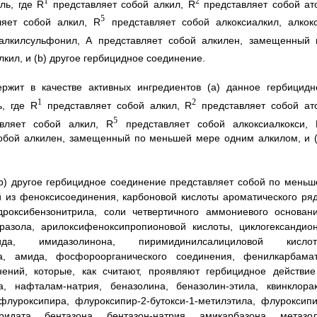
1
2
ль, где R
представляет собой алкил, R
представляет собой ат
5
яет собой алкил, R
представляет собой алкоксиалкил, алкокс
алкилсульфонил, А представляет собой алкилен, замещенный 
кил, и (b) другое гербицидное соединение.
ержит в качестве активных ингредиентов (a) данное гербицидн
1
2
, где R
представляет собой алкил, R
представляет собой ат
5
вляет собой алкил, R
представляет собой алкоксиалкокси,
собой алкилен, замещенный по меньшей мере одним алкилом, и (
 (b) другое гербицидное соединение представляет собой по меньш
 из феноксисоединения, карбоновой кислоты ароматического ряд
дроксибензонитрила, соли четвертичного аммониевого основани
разола, арилоксифеноксипропионовой кислоты, циклогександион
мида, имидазолинона, пиримидинилсалициловой кислот
а, амида, фосфороорганического соединения, фенилкарбамат
нений, которые, как считают, проявляют гербицидное действие
, нафталам-натрия, беназолина, беназолин-этила, квинклорак
луроксипира, флуроксипир-2-бутокси-1-метилэтила, флуроксипи
идата, бентазона, бентазон-натрия, амикарбазона, метазол