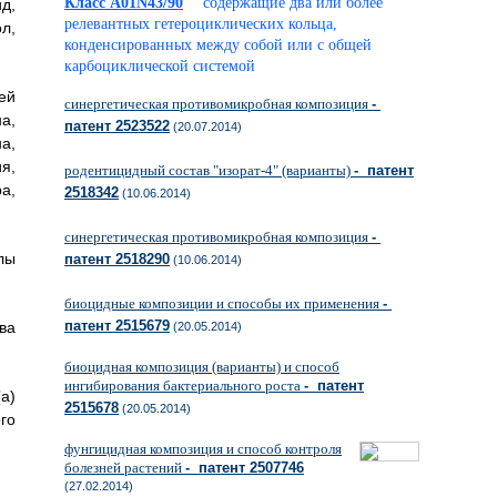
Класс A01N43/90
содержащие два или более
д,
релевантных гетероциклических кольца,
л,
конденсированных между собой или с общей
карбоциклической системой
ей
синергетическая противомикробная композиция
-
а,
патент 2523522
(20.07.2014)
а,
я,
родентицидный состав "изорат-4" (варианты)
- патент
а,
2518342
(10.06.2014)
синергетическая противомикробная композиция
-
лы
патент 2518290
(10.06.2014)
биоцидные композиции и способы их применения
-
патент 2515679
ва
(20.05.2014)
биоцидная композиция (варианты) и способ
ингибирования бактериального роста
- патент
a)
2515678
(20.05.2014)
го
фунгицидная композиция и способ контроля
болезней растений
- патент 2507746
(27.02.2014)