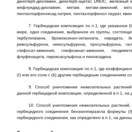
динотерб-диоламин, динотерб-ацетат, DNOC, железный к
мефлуидид-диоламин, метам, метам-аммоний, метам
пентахлорфеноксид натрия, пентахлорфенол лаурат, квин
7. Гербицидная композиция по п.1, где указанное 
мере, одно соединение, выбранное из группы, состоящей 
тербутилазина, бромоксинил-октаноата, пиридата, б
римсульфурона, никосульфурона, просульфурона, гал
глифосат-аммония, глюфозинат-аммония, пендимет
флуфенацета, пироксасульфона и пиноксадена.
8. Гербицидная композиция по п.1, где коэффицие
(I) или его соли с (b) другим гербицидным соединением с
9. Способ уничтожения нежелательных растений
данной гербицидной композиции, определенной в п.1, на 
10. Способ уничтожения нежелательных растений,
гербицидного соединения бензоилпиразола формулы (I)
гербицидного соединения, как определено в п.1, на данн