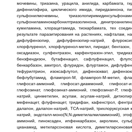
мочевины, триазина, урацила, анилида, карбамата, ги
дифенилэфира, циклического имида, пиридазинона, пи
сульфонилмочевины, триазолопиримидинсульфона
сульфониламинокарбонилтриазолинона, динитроанилин
кумиламина, хлорацетамида, тиокарбамата, тех соеди
результате паразитирования на растениях, нафталам, на
дифлуфензопир, дифлуфензопир-натрий, флуроксипи
хлорфлуренол, хлорфлуренол-метил, пиридат, бентазон, 
оксадиазон, сулфентразон, карфентразон-этил, тридиа
бензфендизон, бутафенацил, сафлуфенацил, флупо
бенкарбазон, амитрол, флуридон, флуртамон, дифлуфени
тефурилтрион, изоксафлутол, дифензокват, дифензок
бефлубутамид, флампроп-M, флампроп-M-метил, фламп
глифосат-аммоний, глифосат-диаммоний, глифосат-из
глюфозинат, глюфозинат-аммоний, глюфозинат-P, глюф
натрий, цинметилин, асулам, асулам-натрий, дитиопир
мефенацет, флуфенацет, тридифан, кафенстрол, фентра
далапон, далапон-натрий, TCA-натрий, трихлоруксусная 
натрий, эндоталл-моно(N,N-диметилалкиламмоний), этоф
аммоний, пиноксаден, ипфенкарбазон, акролеин, суль
цианамид, метиларсоновая кислота, диметиларсиновая