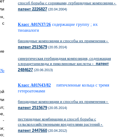
ет
способ борьбы с сорняками, гербицидные композиции
-
ли
патент 2226827
(20.04.2004)
н,
 с
Класс A01N37/26
содержащие группу ; их
тиоаналоги
биоцидные композиции и способы их применения
-
патент 2515679
(20.05.2014)
ие
синергическая гербицидная композиция, содержащая
хлорацетанилиды и пиколиновые кислоты
- патент
2484627
(20.06.2013)
Класс A01N43/82
пятичленные кольца с тремя
гетероатомами
ой
ли
биоцидные композиции и способы их применения
-
л;
патент 2515679
(20.05.2014)
е,
пестицидные комбинации и способ борьбы с
 -
сельскохозяйственными вредителями растений
-
и;
патент 2447660
(20.04.2012)
о;