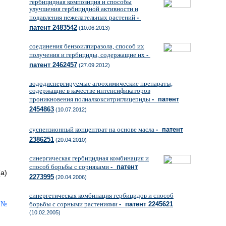
гербицидная композиция и способы
улучшения гербицидной активности и
подавления нежелательных растений
-
патент 2483542
(10.06.2013)
соединения бензоилпиразола, способ их
получения и гербициды, содержащие их
-
патент 2462457
(27.09.2012)
вододиспергируемые агрохимические препараты,
содержащие в качестве интенсификаторов
проникновения полиалкокситриглицериды
- патент
2454863
(10.07.2012)
суспензионный концентрат на основе масла
- патент
2386251
(20.04.2010)
синергическая гербицидная комбинация и
способ борьбы с сорняками
- патент
a)
2273995
(20.04.2006)
синергетическая комбинация гербицидов и способ
борьбы с сорными растениями
- патент 2245621
(10.02.2005)