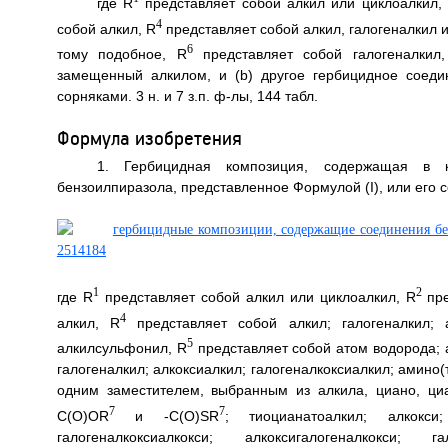
где R
представляет собой алкил или циклоалкил,
4
собой алкил, R
представляет собой алкил, галогеналкил 
6
тому подобное, R
представляет собой галогеналкил,
замещенный алкилом, и (b) другое гербицидное соеди
сорняками. 3 н. и 7 з.п. ф-лы, 144 табл.
Формула изобретения
1. Гербицидная композиция, содержащая в к
бензоилпиразола, представленное Формулой (I), или его с
1
2
где R
представляет собой алкил или циклоалкил, R
пре
4
алкил, R
представляет собой алкил; галогеналкил; а
5
алкилсульфонил, R
представляет собой атом водорода; а
галогеналкил; алкоксиалкил; галогеналкоксиалкил; амино
одним заместителем, выбранным из алкила, циано, циан
7
7
C(O)OR
и -C(O)SR
; тиоцианатоалкил; алкокси;
галогеналкоксиалкокси; алкоксигалогеналкокси; га