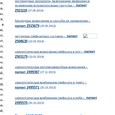
пестицидные препараты, включающие являющиеся
я,
полимерами вспомогательные средства
- патент
а,
2521118
(27.06.2014)
ы,
а,
биоцидные композиции и способы их применения
-
 в
патент 2515679
(20.05.2014)
к,
л,
загущение глифозатных составов
- патент
л,
2508630
(10.03.2014)
л,
л,
синергетическая композиция глифосата и птц
- патент
2503179
н,
(10.01.2014)
н,
синергетическая противомикробная композиция
-
й,
патент 2499387
(27.11.2013)
й,
с-
синергетическая комбинация глифосата и димтс
-
д,
патент 2495571
(20.10.2013)
н,
л-
синергетическая комбинация глифосата и ипбк
- патент
н-
2495570
(20.10.2013)
я,
й,