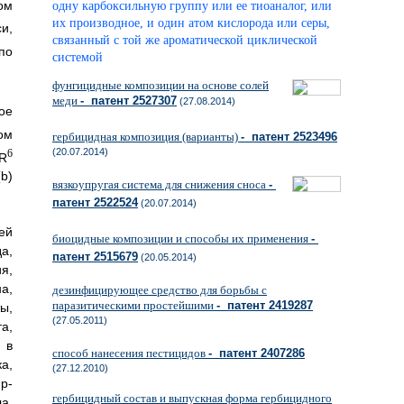
ом
одну карбоксильную группу или ее тиоаналог, или
их производное, и один атом кислорода или серы,
и,
связанный с той же ароматической циклической
по
системой
фунгицидные композиции на основе солей
меди
- патент 2527307
(27.08.2014)
ое
ом
гербицидная композиция (варианты)
- патент 2523496
(20.07.2014)
6
 R
b)
вязкоупругая система для снижения сноса
-
патент 2522524
(20.07.2014)
ей
биоцидные композиции и способы их применения
-
а,
патент 2515679
(20.05.2014)
я,
а,
дезинфицирующее средство для борьбы с
паразитическими простейшими
- патент 2419287
ы,
(27.05.2011)
а,
 в
способ нанесения пестицидов
- патент 2407286
а,
(27.12.2010)
р-
гербицидный состав и выпускная форма гербицидного
а,