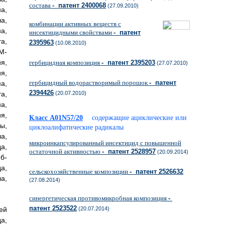
состава
- патент 2400068
(27.09.2010)
а,
а,
комбинации активных веществ с
а,
инсектицидными свойствами
- патент
а,
2395963
(10.08.2010)
M-
я,
гербицидная композиция
- патент 2395203
(27.07.2010)
я,
гербицидный водорастворимый порошок
- патент
а,
2394426
(20.07.2010)
а,
а,
я,
Класс A01N57/20
содержащие ациклические или
ы,
циклоалифатические радикалы
а,
микроинкапсулированный инсектицид с повышенной
а,
остаточной активностью
- патент 2528957
(20.09.2014)
б-
а,
сельскохозяйственные композиции
- патент 2526632
а,
(27.08.2014)
синергетическая противомикробная композиция
-
патент 2523522
(20.07.2014)
ей
а,