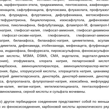
а, карфентразон-этила, тридиазимина, пентоксазона, азафенидин
фенацила, сафлуфенацила, флупоксама, флуазолата, профлуазол
рола, флуридона, флуртамона, дифлуфеникана, метоксифенон
тефурилтриона, бициклопирона, изоксафлутола, дифензокват
циклона, пиколинафена, бефлубутамида, флампроп-M, флампроп-
натрия, глифосат-калия, глифосат-аммония, глифосат-диаммони
 глифосат-сескви-натрия, глюфозината, глюфозинат-аммони
натрия, биланафоса, биланафос-натрия, цинметилина, асулам
ал-диметила, дифенамида, этобензанида, мефенацета, флуфенацет
на, инданофана, бенфуресата, пироксасульфона, феноксасульфон
сная кислоты, MSMA, DSMA, CMA, эндоталла, эндоталл-дикали
мония), этофумезата, хлората натрия, пеларгоновой кислот
рбазона, аминоциклопирахлора, аминоциклопирахлор-метил
ния, буры, хлоруксусной кислоты, хлорацетата натрия, цианамид
атрий диметиларсината, динотерба, динотерб-аммония, динотер
са, флупропаната, флупропанат-натрия, изоксабена, мефлуидид
-калия, метам-натрия, метилизотиоцианата, пентахлорфенол
винокламина, серной кислоты и сульфата мочевины.
 (b) другое гербицидное соединение представляет собой по меньш
 из феноксисоединения, карбоновой кислоты ароматического ряд