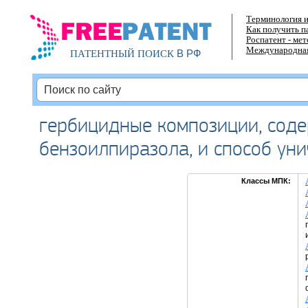
Терминология и
Как получить п
Роспатент - ме
Международная
В РФ
ПАТЕНТНЫЙ ПОИСК
гербицидные композиции, сод
бензоилпиразола, и способ ун
Классы МПК: