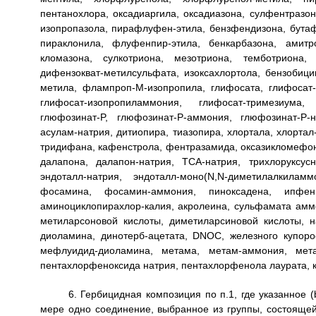
пентанохлора, оксадиаргила, оксадиазона, сулфентразон
изопропазола, пирафлуфен-этила, бензфендизона, бута
пираклонила, флуфенпир-этила, бенкарбазона, амит
кломазона, сулкотриона, мезотриона, темботриона, 
дифензокват-метилсульфата, изоксахлортола, бензоби
метила, флампроп-M-изопропила, глифосата, глифосат-
глифосат-изопропиламмония, глифосат-тримезиума,
глюфозинат-P, глюфозинат-P-аммония, глюфозинат-P-
асулам-натрия, дитиопира, тиазопира, хлортала, хлорт
тридифана, кафенстрола, фентразамида, оксазикломефо
далапона, далапон-натрия, TCA-натрия, трихлоруксу
эндоталл-натрия, эндоталл-моно(N,N-диметилалкилам
фосамина, фосамин-аммония, пиноксадена, ипфенка
аминоциклопирахлор-калия, акролеина, сульфамата аммо
метиларсоновой кислоты, диметиларсиновой кислоты, н
диоламина, динотерб-ацетата, DNOC, железного купоро
мефлуидид-диоламина, метама, метам-аммония, метам
пентахлорфеноксида натрия, пентахлорфенола лаурата, к
6. Гербицидная композиция по п.1, где указанное
мере одно соединение, выбранное из группы, состоящей