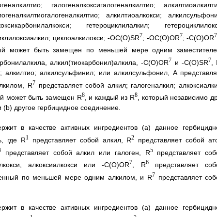
огеналкилтио; галогеналкоксигалогеналкилтио; алкилтиоалкилти
логеналкилтиогалогеналкилтио; алкилтиоалкокси; алкилсульфони
ксикарбонилалкокси; гетероциклилалкил; гетероциклилокс
7
7
иклилоксиалкил; циклоалкилокси; -OC(O)SR
; -OC(O)OR
; -C(O)OR
рый может быть замещен по меньшей мере одним заместителе
7
7
арбонилалкила, алкил(тиокарбонил)алкила, -C(O)OR
и -C(O)SR
,
о; алкилтио; алкилсульфинил; или алкилсульфонил, A представля
7
лкилом, R
представляет собой алкил; галогеналкил; алкоксиалки
8
8
рый может быть замещен R
, и каждый из R
, который независимо др
 и (b) другое гербицидное соединение.
ержит в качестве активных ингредиентов (a) данное гербицидн
1
2
, где R
представляет собой алкил, R
представляет собой ат
4
5
представляет собой алкил или галоген, R
представляет соб
7
6
алкокси, алкоксиалкокси или -C(O)OR
, R
представляет соб
7
щенный по меньшей мере одним алкилом, и R
представляет соб
ержит в качестве активных ингредиентов (a) данное гербицидн