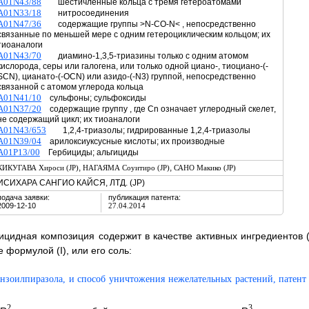
A01N43/88
шестичленные кольца с тремя гетероатомами
A01N33/18
нитросоединения
A01N47/36
содержащие группы >N-CO-N< , непосредственно
связанные по меньшей мере с одним гетероциклическим кольцом; их
тиоаналоги
A01N43/70
диамино-1,3,5-триазины только с одним атомом
кислорода, серы или галогена, или только одной циано-, тиоциано-(-
SCN), цианато-(-OCN) или азидо-(-N3) группой, непосредственно
связанной с атомом углерода кольца
A01N41/10
сульфоны; сульфоксиды
A01N37/20
содержащие группу , где Cn означает углеродный скелет,
не содержащий цикл; их тиоаналоги
A01N43/653
1,2,4-триазолы; гидрированные 1,2,4-триазолы
A01N39/04
арилоксиуксусные кислоты; их производные
A01P13/00
Гербициды; альгициды
,
,
КИКУГАВА Хироси (JP)
НАГАЯМА Соуитиро (JP)
САНО Макико (JP)
ИСИХАРА САНГИО КАЙСЯ, ЛТД. (JP)
подача заявки:
публикация патента:
2009-12-10
27.04.2014
бицидная композиция содержит в качестве активных ингредиентов (
формулой (I), или его соль:
2
3