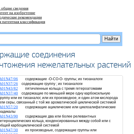
 общие сведения
атент на изобретение
тодические рекомендации
 патентная классификация
ержащие соединения
ичтожения нежелательных растений
A01N47/06
содержащие -O-CO-O- группы; их тиоаналоги
A01N37/26
содержащие группу ; их тиоаналоги
A01N43/82
пятичленные кольца с тремя гетероатомами
A01N37/40
содержащие по меньшей мере одну карбоксильную
группу или ее тиоаналог, или их производное, и один атом кислорода
или серы, связанный с той же ароматической циклической системой
A01N57/20
содержащие ациклические или циклоалифатические
радикалы
A01N43/90
содержащие два или более релевантных
гетероциклических кольца, конденсированных между собой или с
общей карбоциклической системой
A01N47/30
их производные, содержащие группы или