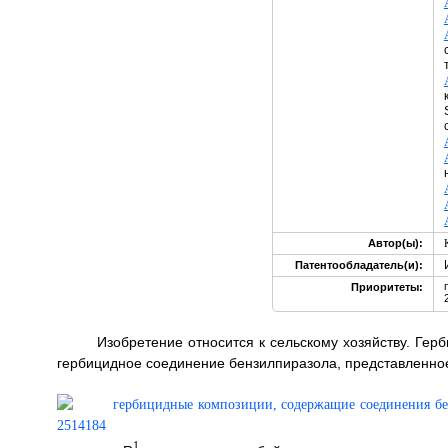
Автор(ы):
Патентообладатель(и):
Приоритеты:
Изобретение относится к сельскому хозяйству. Гер
гербицидное соединение бензилпиразола, представленное 
1