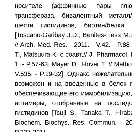
носителе (аффинные пары глютат
трансфераза, бивалентный металл/
шести гистидинов, биотин/белки 
[Toscano-Garibay J.D., Benites-Hess M.L
// Arch. Med. Res. - 2011. - V.42. - P.8
Т., Matsuura К. с соавт.// J. Pharmacol.
1. - P.57-63; Mayer D., Hover T. // Metho
V.535. - P.19-32]. Однако нежелатель
возможен и на введенные в белок п
обеспечивающие его иммобилизацию,
аптамеры, отобранные на последо
гистидинов [Tsuji S., Tanaka Т., Hirab
Biochem. Biochys. Res. Commun. - 20