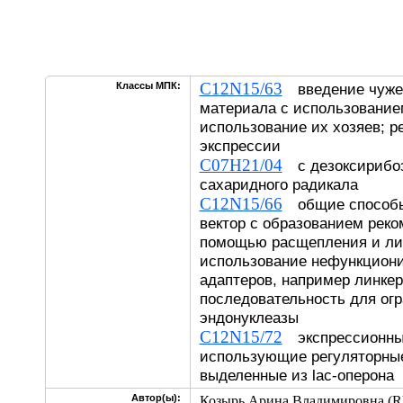
C12N15/63
Классы МПК:
введение чужер
материала с использованием
использование их хозяев; р
экспрессии
C07H21/04
с дезоксирибоз
сахаридного радикала
C12N15/66
общие способы 
вектор с образованием реко
помощью расщепления и ли
использование нефункцион
адаптеров, например линке
последовательность для ог
эндонуклеазы
C12N15/72
экспрессионны
использующие регуляторные
выделенные из lac-оперона
Автор(ы):
Козырь Арина Владимировна (R