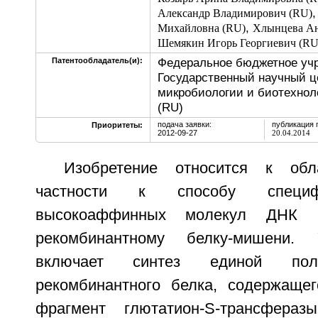
Александр Владимирович (RU)
,
Михайловна (RU)
Хлынцева Ан
Шемякин Игорь Георгиевич (RU
Федеральное бюджетное уч
Патентообладатель(и):
Государственный научный ц
микробиологии и биотехно
(RU)
подача заявки:
публикация 
Приоритеты:
2012-09-27
20.04.2014
Изобретение относится к обл
частности к способу специф
высокоаффинных молекул ДНК (
рекомбинантному белку-мишени. 
включает синтез единой пол
рекомбинантного белка, содержаще
фрагмент глютатион-S-трансфераз