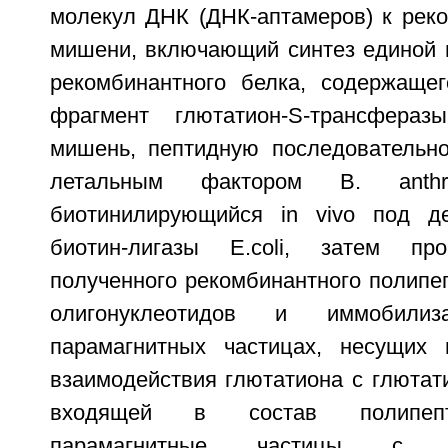
молекул ДНК (ДНК-аптамеров) к реко
мишени, включающий синтез единой 
рекомбинантного белка, содержаще
фрагмент глютатион-S-трансфераз
мишень, пептидную последовательн
летальным фактором B. anthr
биотинилирующийся in vivo под д
биотин-лигазы E.coli, затем пр
полученного рекомбинантного полипе
олигонуклеотидов и иммобил
парамагнитных частицах, несущих 
взаимодействия глютатиона с глютат
входящей в состав полипепт
парамагнитные частицы с им