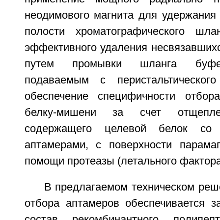
неодимового магнита для удержания 
полости хроматографического шл
эффективного удаления несвязавшихс
путем промывки шланга буфе
подаваемым с перистальтическог
обеспечение специфичности отбор
белку-мишени за счет отщепле
содержащего целевой белок со
аптамерами, с поверхности парама
помощи протеазы (летального фактора 
В предлагаемом техническом реш
отбора аптамеров обеспечивается з
состав рекомбинантного полипеп