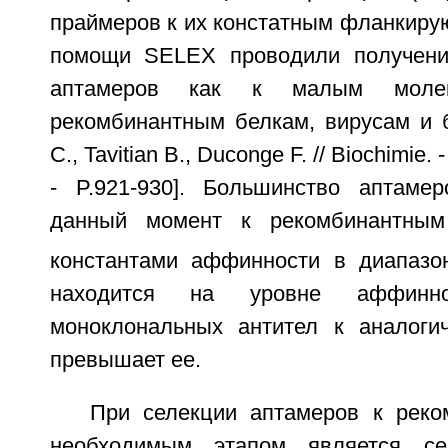
праймеров к их констатным фланкиру
помощи SELEX проводили получен
аптамеров как к малым моле
рекомбинантным белкам, вирусам и б
C., Tavitian В., Duconge F. // Biochimie. 
- P.921-930]. Большинство аптаме
данный момент к рекомбинантным
константами аффинности в диапазо
находится на уровне аффинно
моноклональных антител к аналог
превышает ее.
При селекции аптамеров к рек
необходимым этапом является се