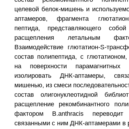
целевой белок-мишень и используемо
аптамеров, фрагмента глютатион
пептида, представляющего собой
расщепления летальным фактор
Взаимодействие глютатион-S-транс
состав полипептида, с глютатионом
на поверхности парамагнитных ч
изолировать ДНК-аптамеры, свя
мишенью, из смеси последовательнос
состав олигонуклеотидной библио
расщепление рекомбинантного поли
фактором B.anthracis переводит
связанными с ним ДНК-аптамерами в 