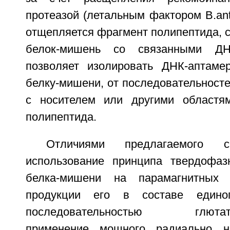
протеазой (летальным фактором B.anth
отщепляется фрагмент полипептида, 
белок-мишень со связанными ДНК
позволяет изолировать ДНК-аптаме
белку-мишени, от последовательност
с носителем или другими областям
полипептида.
Отличиями предлагаемого с
использование принципа твердофаз
белка-мишени на парамагнитных 
продукции его в составе едино
последовательностью глютатио
применение мощного радиально н