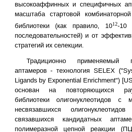
высокоаффинных и специфичных апт
масштаба стартовой комбинаторной
12
библиотеки (как правило, 10
-10
последовательностей) и от эффектив
стратегий их селекции.
Традиционно применяемый п
аптамеров - технология SELEX ("Syst
Ligands by Exponential Enrichment") [U
основан на повторяющихся рау
библиотеки олигонуклеотидов с 
несвязавшихся олигонуклеотидо
связавшихся кандидатных апта
полимеразной цепной реакции (П