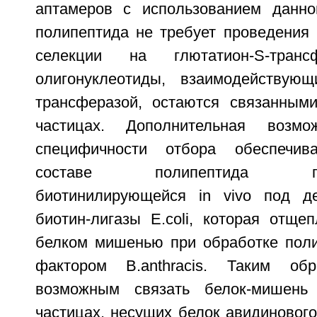
аптамеров с использованием данно
полипептида не требует проведения 
селекции на глютатион-S-трансф
олигонуклеотиды, взаимодействующ
трансферазой, остаются связанным
частицах. Дополнительная возмо
специфичности отбора обеспечив
составе полипептида после
биотинилирующейся in vivo под д
биотин-лигазы E.coli, которая отще
белком мишенью при обработке пол
фактором B.anthracis. Таким обр
возможным связать белок-мишень
частицах, несущих белок авидинового