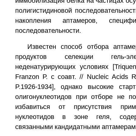
иммобилизация белка на частицах осу
полигистидиновой последовательност
накопления аптамеров, специ
последовательности.
Известен способ отбора аптам
продуктов селекции гель-эл
неденатурирующих условиях [Triquen
Franzon Р. с соавт. // Nucleic Acids R
P.1926-1934], однако высокие стар
олигонуклеотидов при отборе не п
избавиться от присутствия при
нуклеотидов в зоне геля, сод
связанными кандидатными аптамерам