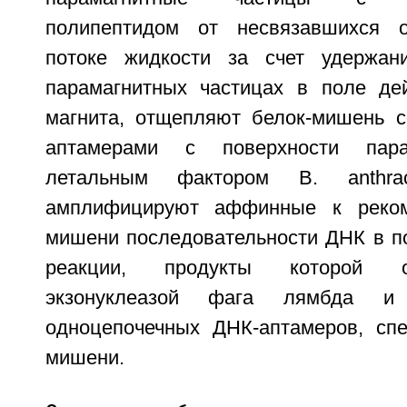
полипептидом от несвязавшихся о
потоке жидкости за счет удержан
парамагнитных частицах в поле де
магнита, отщепляют белок-мишень 
аптамерами с поверхности пара
летальным фактором B. anthra
амплифицируют аффинные к реком
мишени последовательности ДНК в п
реакции, продукты которой о
экзонуклеазой фага лямбда и
одноцепочечных ДНК-аптамеров, сп
мишени.