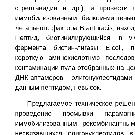
стрептавидин и др.), и провести 
иммобилизованным белком-мишень
летального фактора B.anthracis, нахо
Пептид, биотинилирующийся in v
фермента биотин-лигазы E.coli, п
короткую аминокислотную последов
контаминации пула отобранных на це
ДНК-аптамеров олигонуклеотидам
данным пептидом, невысок.
Предлагаемое техническое решен
проведение промывки парамаг
иммобилизованным рекомбинантны
несвязавшихся олигонуклеотидов в