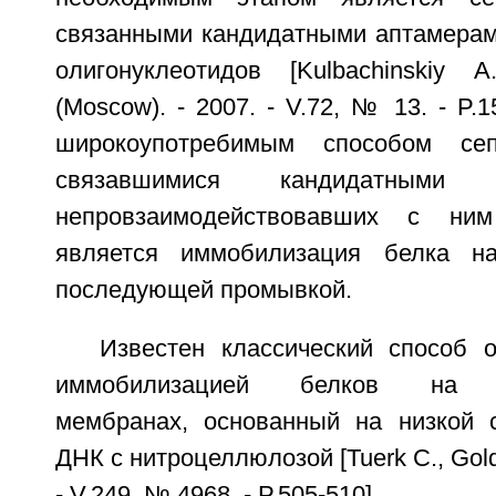
связанными кандидатными аптамерам
олигонуклеотидов [Kulbachinskiy A.
(Moscow). - 2007. - V.72, № 13. - P.
широкоупотребимым способом се
связавшимися кандидатными
непровзаимодействовавших с ним
является иммобилизация белка н
последующей промывкой.
Известен классический способ 
иммобилизацией белков на н
мембранах, основанный на низкой 
ДНК с нитроцеллюлозой [Tuerk C., Gold L
- V.249, № 4968. - P.505-510].