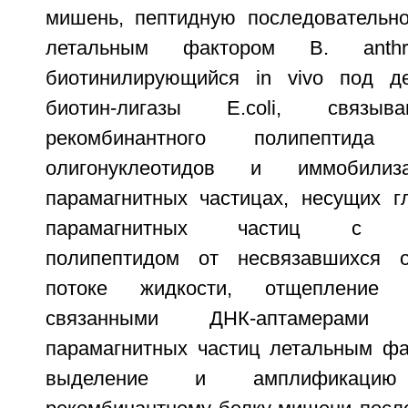
мишень, пептидную последовательн
летальным фактором B. anthr
биотинилирующийся in vivo под д
биотин-лигазы E.coli, связыв
рекомбинантного полипептид
олигонуклеотидов и иммобил
парамагнитных частицах, несущих г
парамагнитных частиц с им
полипептидом от несвязавшихся о
потоке жидкости, отщепление 
связанными ДНК-аптамерами
парамагнитных частиц летальным фак
выделение и амплификац