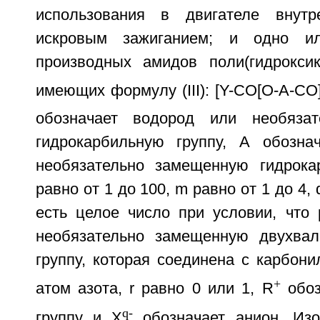
использования в двигателе внутр
искровым зажиганием; и одно и
производных амидов поли(гидроксик
имеющих формулу (III): [Y-CO[O-A-CO
обозначает водород или необяза
гидрокарбильную группу, А обозна
необязательно замещенную гидрока
равно от 1 до 100, m равно от 1 до 4, 
есть целое число при условии, что 
необязательно замещенную двухвал
группу, которая соединена с карбони
+
атом азота, r равно 0 или 1, R
обоз
q-
группу и Х
обозначает анион. Изо