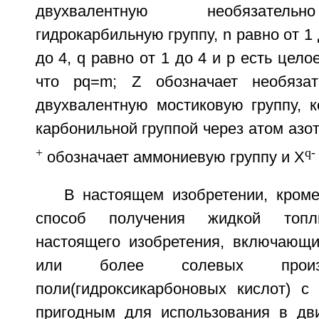
двухвалентную необязател
гидрокарбильную группу, n равно от 1 
до 4, q равно от 1 до 4 и р есть цело
что pq=m; Z обозначает необяза
двухвалентную мостиковую группу, к
карбонильной группой через атом азота
+
q-
обозначает аммониевую группу и X
В настоящем изобретении, кроме
способ получения жидкой топл
настоящего изобретения, включающ
или более солевых произ
поли(гидроксикарбоновых кислот) с
пригодным для использования в дви