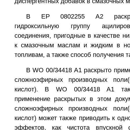
диспергентных добавок в смазочных м
В ЕР 0802255 А2 раскры
гидроксильную группу ацилиро
соединения, пригодные в качестве н
к смазочным маслам и жидким в но
топливам, а также способ получения т
В WO 00/34418 A1 раскрыто прим
сложноэфирных производных поли(г
кислот). В WO 00/34418 A1 так
применение раскрытых в этом доку
сложноэфирных производных поли(г
кислот) может также приводить к одн
эффектов, как чистота впускной 