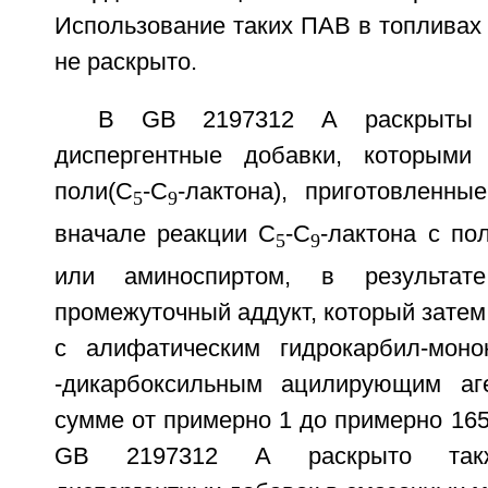
Использование таких ПАВ в топливах
не раскрыто.
В GB 2197312 А раскрыты м
диспергентные добавки, которыми
поли(С
-С
-лактона), приготовленны
5
9
вначале реакции С
-С
-лактона с по
5
9
или аминоспиртом, в результате
промежуточный аддукт, который затем
с алифатическим гидрокарбил-моно
-дикарбоксильным ацилирующим а
сумме от примерно 1 до примерно 165
GB 2197312 А раскрыто такж