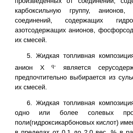
произведенных от соединений, сод
карбоксильную группу, анионов,
соединений, содержащих гидро
азотсодержащих анионов, фосфорсо
их смесей.
5. Жидкая топливная композиция
q-
анион X
является серусодер
предпочтительно выбирается из суль
их смесей.
6. Жидкая топливная композиция
одно или более солевых про
поли(гидроксикарбоновых кислот) им
в пределах от 0,1 до 2,0 вес. % в р