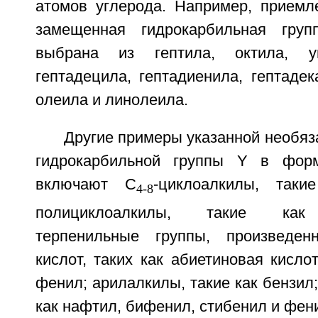
атомов углерода. Например, приемл
замещенная гидрокарбильная гру
выбрана из гептила, октила, ун
гептадецила, гептадиенила, гептадек
олеила и линолеила.
Другие примеры указанной необя
гидрокарбильной группы Y в форму
включают С
-циклоалкилы, таки
4-8
полициклоалкилы, такие как 
терпенильные группы, произведе
кислот, таких как абиетиновая кислот
фенил; арилалкилы, такие как бензил;
как нафтил, бифенил, стибенил и фе