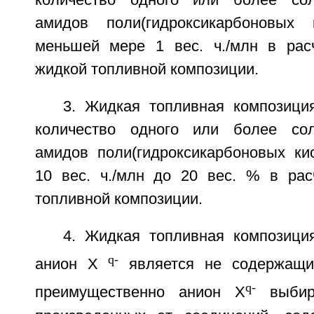
количество одного или более со
амидов поли(гидроксикарбоновых
меньшей мере 1 вес. ч./млн в рас
жидкой топливной композиции.
3. Жидкая топливная композиция
количество одного или более со
амидов поли(гидроксикарбоновых кис
10 вес. ч./млн до 20 вес. % в ра
топливной композиции.
4. Жидкая топливная композиция
q-
анион X
является не содержащи
q-
преимущественно анион X
выбира