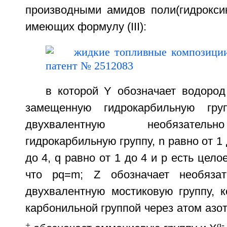
производными амидов поли(гидроксик
имеющих формулу (III):
в которой Y обозначает водород
замещенную гидрокарбильную гру
двухвалентную необязател
гидрокарбильную группу, n равно от 1 
до 4, q равно от 1 до 4 и р есть цело
что pq=m; Z обозначает необяза
двухвалентную мостиковую группу, к
карбонильной группой через атом азота
+
q-