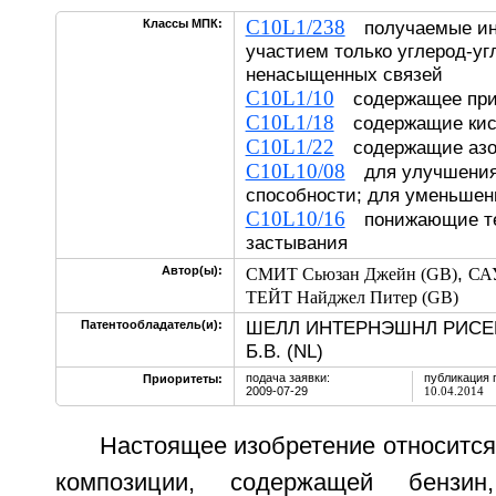
C10L1/238
Классы МПК:
получаемые ина
участием только углерод-у
ненасыщенных связей
C10L1/10
содержащее пр
C10L1/18
содержащие ки
C10L1/22
содержащие а
C10L10/08
для улучшения
способности; для уменьшен
C10L10/16
понижающие те
застывания
,
Автор(ы):
СМИТ Сьюзан Джейн (GB)
СА
ТЕЙТ Найджел Питер (GB)
ШЕЛЛ ИНТЕРНЭШНЛ РИСЕ
Патентообладатель(и):
Б.В. (NL)
подача заявки:
публикация 
Приоритеты:
2009-07-29
10.04.2014
Настоящее изобретение относится
композиции, содержащей бензи