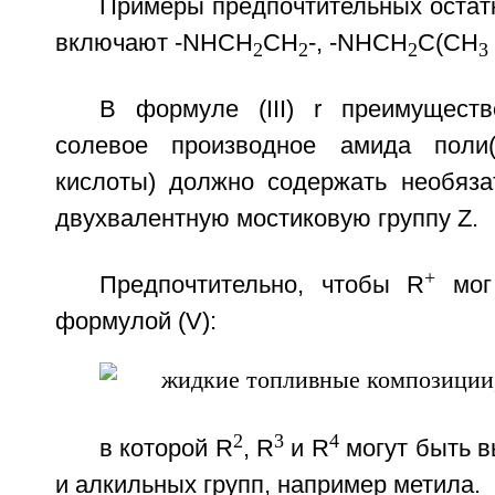
Примеры предпочтительных остатко
включают -NHCH
CH
-, -NHCH
C(СН
2
2
2
3
В формуле (III) r преимуществ
солевое производное амида поли(г
кислоты) должно содержать необяз
двухвалентную мостиковую группу Z.
+
Предпочтительно, чтобы R
мог 
формулой (V):
2
3
4
в которой R
, R
и R
могут быть в
и алкильных групп, например метила.