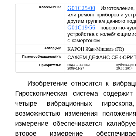
G01C25/00
Классы МПК:
Изготовление, к
или ремонт приборов и устр
другим группам данного под
G01C19/56
поворотно-чув
устройства с колеблющими
с камертоном
Автор(ы):
КАРОН Жан-Мишель (FR)
САЖЕМ ДЕФАНС СЕКЮРИТЕ
Патентообладатель(и):
подача заявки:
публикация 
Приоритеты:
2009-11-27
20.03.2014
Изобретение относится к вибрац
Гироскопическая система содержи
четыре вибрационных гироскоп
возможностью изменения положения
измерение обеспечивается калибру
второе измерение обеспечивае