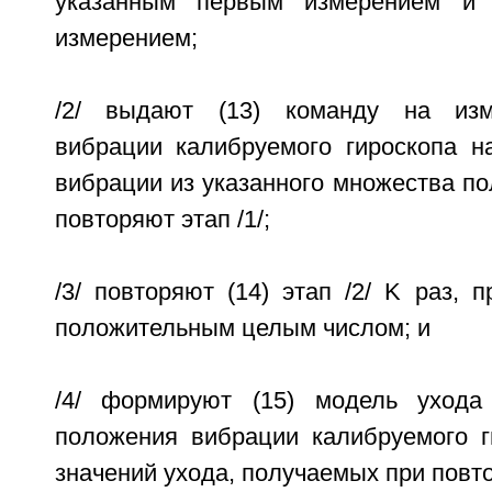
указанным первым измерением и 
измерением;
/2/ выдают (13) команду на изм
вибрации калибруемого гироскопа н
вибрации из указанного множества п
повторяют этап /1/;
/3/ повторяют (14) этап /2/ K раз, 
положительным целым числом; и
/4/ формируют (15) модель ухода
положения вибрации калибруемого г
значений ухода, получаемых при повто