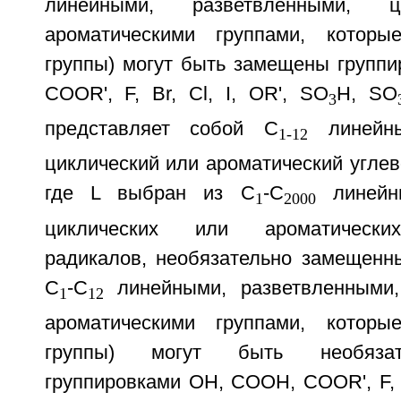
линейными, разветвленными, ц
ароматическими группами, которы
группы) могут быть замещены групп
COOR', F, Br, Cl, I, OR', SO
H, SO
3
представляет собой C
линейны
1-12
циклический или ароматический угле
где L выбран из C
-C
линейны
1
2000
циклических или ароматически
радикалов, необязательно замещенн
C
-C
линейными, разветвленными,
1
12
ароматическими группами, которы
группы) могут быть необяза
группировками ОН, СООН, COOR', F, B