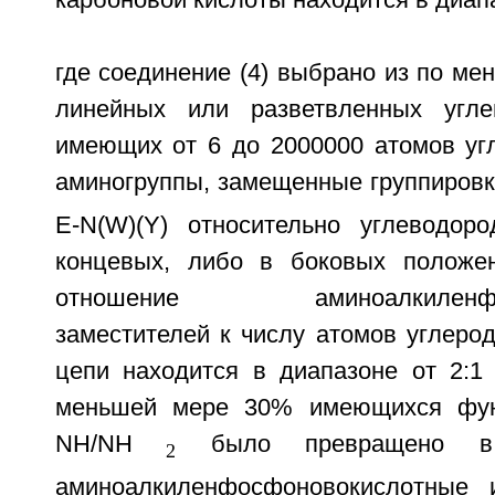
где соединение (4) выбрано из по ме
линейных или разветвленных угле
имеющих от 6 до 2000000 атомов уг
аминогруппы, замещенные группиров
E-N(W)(Y) относительно углеводор
концевых, либо в боковых положен
отношение аминоалкиленфосф
заместителей к числу атомов углеро
цепи находится в диапазоне от 2:1 
меньшей мере 30% имеющихся фун
NH/NH
было превращено в с
2
аминоалкиленфосфоновокислотные и