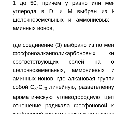
1 до 50, причем у равно или ме
углерода в D; и М выбран из 
щелочноземельных и аммониевых 
аминных ионов,
где соединение (3) выбрано из по ме
фосфоноалканполикарбоновых
соответствующих солей на о
щелочноземельных, аммониевых и
аминных ионов, где алкановая групп
собой C
-C
линейную, разветвленну
3
20
ароматическую углеводородную цеп
отношение радикала фосфоновой к
карбоновой кислоты находится в диапаз