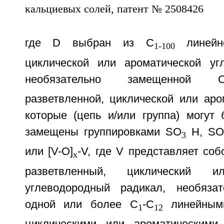
где D выбран из C
линейно
1-100
циклической или ароматической уг
необязательно замещенной 
разветвленной, циклической или аро
которые (цепь и/или группа) могут 
замещены группировками SO
H, S
3
или [V-O]
-V, где V представляет соб
x
разветвленный, циклический и
углеводородный радикал, необяза
одной или более C
-C
линейными
1
12
циклическими или ароматическими 