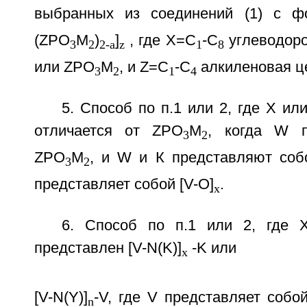
выбранных из соединений (1) с ф
(ZPO
M
)
]
, где Х=C
-C
углеводор
3
2
2-a
z
1
8
или ZPO
M
, и Z=С
-С
алкиленовая ц
3
2
1
4
5. Способ по п.1 или 2, где Х ил
отличается от ZPO
M
, когда W п
3
2
ZPO
M
, и W и К представляют со
3
2
представляет собой [V-O]
.
x
6. Способ по п.1 или 2, где 
представлен [V-N(K)]
-K или
x
[V-N(Y)]
-V, где V представляет собо
n