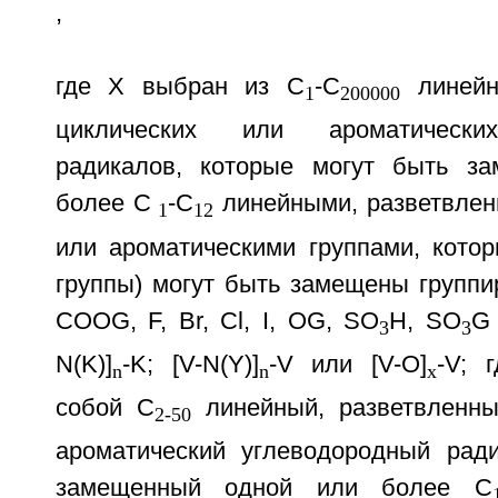
,
где Х выбран из C
-C
линейны
1
200000
циклических или ароматически
радикалов, которые могут быть з
более C
-C
линейными, разветвлен
1
12
или ароматическими группами, котор
группы) могут быть замещены групп
COOG, F, Br, Cl, I, OG, SO
H, SO
G
3
3
N(K)]
-K; [V-N(Y)]
-V или [V-O]
-V; 
n
n
x
собой C
линейный, разветвленны
2-50
ароматический углеводородный ради
замещенный одной или более C