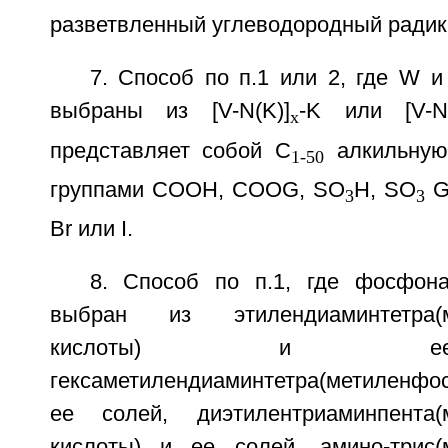
разветвленный углеводородный радикал
7. Способ по п.1 или 2, где W и
выбраны из [V-N(K)]
-K или [V-N(
x
представляет собой C
алкильную
1-50
группами СООН, COOG, SO
H, SO
G,
3
3
Br или I.
8. Способ по п.1, где фосфона
выбран из этилендиаминтетра(м
кислоты) и ее
гексаметилендиаминтетра(метиленфос
ее солей, диэтилентриаминпента(
кислоты) и ее солей, амино-трис(