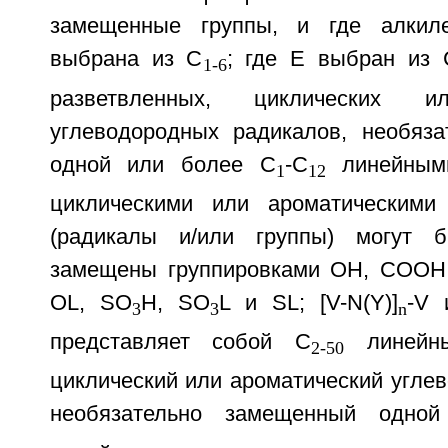
замещенные группы, и где алкиле
выбрана из C
; где Е выбран из 
1-6
разветвленных, циклических и
углеводородных радикалов, необяз
одной или более C
-C
линейными
1
12
циклическими или ароматическими 
(радикалы и/или группы) могут б
замещены группировками ОН, СООН, C
OL, SO
H, SO
L и SL; [V-N(Y)]
-V 
3
3
n
представляет собой C
линейны
2-50
циклический или ароматический угле
необязательно замещенный одно