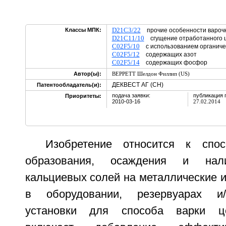
D21C3/22
Классы МПК:
прочие особенности варо
D21C11/10
сгущение отработанного 
C02F5/10
с использованием органиче
C02F5/12
содержащих азот
C02F5/14
содержащих фосфор
Автор(ы):
ВЕРРЕТТ Шелдон Филлип (US)
ДЕКВЕСТ АГ (CH)
Патентообладатель(и):
подача заявки:
публикация 
Приоритеты:
2010-03-16
27.02.2014
Изобретение относится к спос
образования, осаждения и нал
кальциевых солей на металлические и
в оборудовании, резервуарах и/
установки для способа варки ц