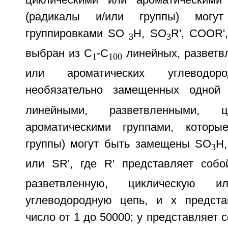
(радикалы и/или группы) могу
группировками SO
H, SO
R', COOR',
3
3
выбран из C
-C
линейных, разветв
1
100
или ароматических углеводоро
необязательно замещенных одно
линейными, разветвленными, ц
ароматическими группами, которы
группы) могут быть замещены SO
H
3
или SR', где R' представляет соб
разветвленную, циклическую и
углеводородную цепь, и х предста
число от 1 до 50000; у представляет 