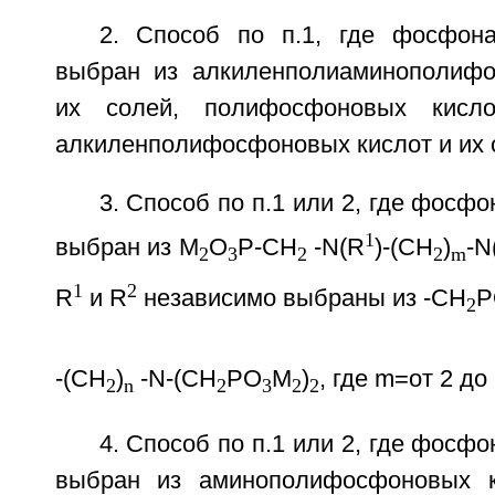
2. Способ по п.1, где фосфона
выбран из алкиленполиаминополифо
их солей, полифосфоновых кис
алкиленполифосфоновых кислот и их 
3. Способ по п.1 или 2, где фосфо
1
выбран из M
O
P-CH
-N(R
)-(CH
)
-N
2
3
2
2
m
1
2
R
и R
независимо выбраны из -СН
Р
2
-(СН
)
-N-(СН
РО
М
)
, где m=от 2 до 
2
n
2
3
2
2
4. Способ по п.1 или 2, где фосфо
выбран из аминополифосфоновых к