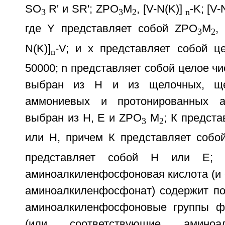
SO
R' и SR'; ZPO
M
, [V-N(K)]
-K; [V-
3
3
2
n
где Y представляет собой ZPO
M
,
3
2
N(K)]
-V; и х представляет собой ц
n
50000; n представляет собой целое чи
выбран из Н и из щелочных, ще
аммониевых и протонированных 
выбран из Н, Е и ZPO
M
; К предст
3
2
или Н, причем К представляет собо
представляет собой Н или Е; 
аминоалкиленфосфоновая кислота (и 
аминоалкиленфосфонат) содержит п
аминоалкиленфосфоновые группы ф
(или соответствующие аминоал