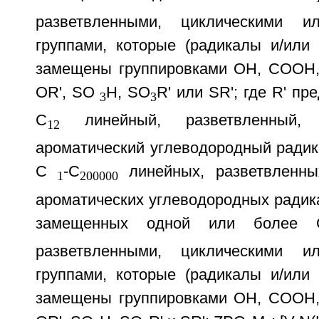
разветвленными, циклическими и
группами, которые (радикалы и/или 
замещены группировками ОН, СООН, C
OR', SO
H, SO
R' или SR'; где R' пр
3
3
C
линейный, разветвленный, 
12
ароматический углеводородный радик
C
-C
линейных, разветвленны
1
200000
ароматических углеводородных радик
замещенных одной или более 
разветвленными, циклическими и
группами, которые (радикалы и/или 
замещены группировками ОН, СООН, C