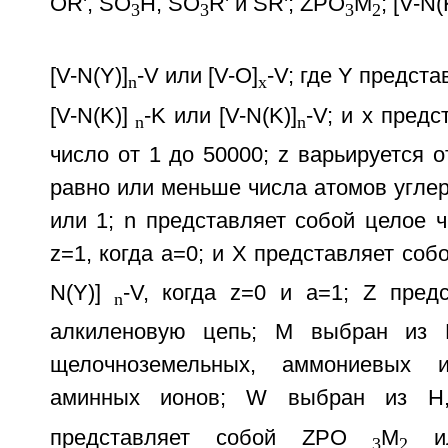
OR', SO
H, SO
R' и SR'; ZPO
M
; [V-N(
3
3
3
2
[V-N(Y)]
-V или [V-O]
-V; где Y предст
n
x
[V-N(K)]
-K или [V-N(K)]
-V; и х пред
n
n
число от 1 до 50000; z варьируется о
равно или меньше числа атомов углеро
или 1; n представляет собой целое ч
z=1, когда а=0; и Х представляет собо
N(Y)]
-V, когда z=0 и а=1; Z пред
n
алкиленовую цепь; М выбран из 
щелочноземельных, аммониевых и
аминных ионов; W выбран из 
представляет собой ZPO
M
ил
3
2