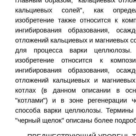
главным образом, "кальциевых отлож
кальциевых солей", как опред
изобретение также относится к ком
ингибирования образования, осаж
отложений кальциевых и магниевых с
для процесса варки целлюлозы. 
изобретение относится к композ
ингибирования образования, осаж
отложений кальциевых и магниевых
котлах (в данном описании в ос
"котлами") и в зоне регенерации 
способа варки целлюлозы. Термины 
"черный щелок" описаны более подроб