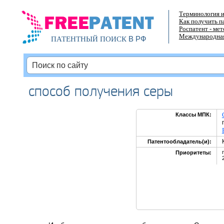
Терминология и
Как получить п
Роспатент - ме
Международная
В РФ
ПАТЕНТНЫЙ ПОИСК
способ получения серы
Классы МПК:
Патентообладатель(и):
Приоритеты: