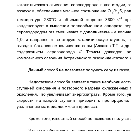
каталитического окисления сероводорода в две стадии,
воздухом, обеспечивая мольное соотношение O
/H
S, ра
2
2
-1
температуре 280°C и объемной скорости 3600 ч
про
конденсируют в выносном теплообменном аппарате перв
сероводородом газ смешивают с дополнительным количе
1,0, и направляют во вторую каталитическую ступень, 
выводят балансовое количество серы [Алхазов Т.Г. и др
содержанием сероводорода // Тезисы докладов ре
комплексного освоения Астраханского газоконденсатного ме
Данный способ не позволяет получать серу из газо
Недостатком способа является также необходимост
ступеней окисления и повторного нагрева охлажденных
окисления, что увеличивает энергозатраты. Кроме того, 
скорости на каждой ступени приводит к пропорциона
увеличению материалоемкости процесса.
Кроме того, известный способ не позволяет получат
Задача изобретения - расширение пределов примен