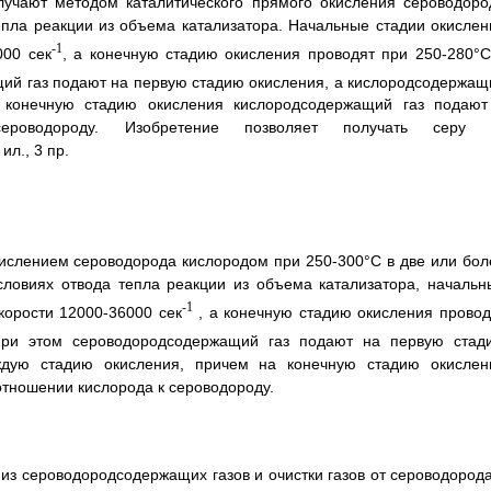
лучают методом каталитического прямого окисления сероводоро
епла реакции из объема катализатора. Начальные стадии окислен
-1
000 сек
, а конечную стадию окисления проводят при 250-280°C
ий газ подают на первую стадию окисления, а кислородсодержащ
 конечную стадию окисления кислородсодержащий газ подают
ероводороду. Изобретение позволяет получать серу 
ил., 3 пр.
ислением сероводорода кислородом при 250-300°C в две или бол
словиях отвода тепла реакции из объема катализатора, начальн
-1
корости 12000-36000 сек
, а конечную стадию окисления провод
при этом сероводородсодержащий газ подают на первую стад
ждую стадию окисления, причем на конечную стадию окислен
тношении кислорода к сероводороду.
из сероводородсодержащих газов и очистки газов от сероводорода