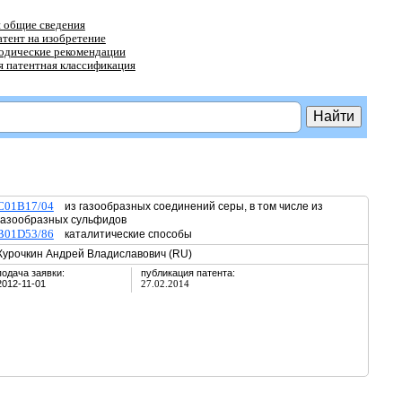
 общие сведения
атент на изобретение
тодические рекомендации
 патентная классификация
C01B17/04
из газообразных соединений серы, в том числе из
газообразных сульфидов
B01D53/86
каталитические способы
Курочкин Андрей Владиславович (RU)
подача заявки:
публикация патента:
2012-11-01
27.02.2014