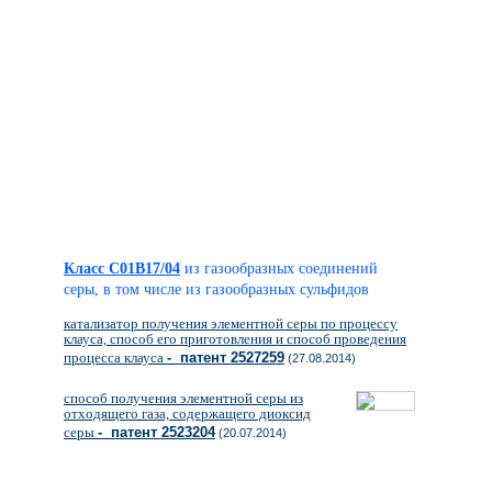
Класс C01B17/04
из газообразных соединений
серы, в том числе из газообразных сульфидов
катализатор получения элементной серы по процессу
клауса, способ его приготовления и способ проведения
процесса клауса
- патент 2527259
(27.08.2014)
способ получения элементной серы из
отходящего газа, содержащего диоксид
серы
- патент 2523204
(20.07.2014)