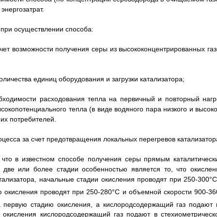
энергозатрат.
 при осуществлении способа:
чет возможности получения серы из высококонцентрированных газ
оличества единиц оборудования и загрузки катализатора;
обходимости расходования тепла на первичный и повторный нагр
ысокопотенциального тепла (в виде водяного пара низкого и высоко
их потребителей.
оцесса за счет предотвращения локальных перегревов катализатор
, что в известном способе получения серы прямым каталитическ
 две или более стадии особенностью является то, что окислен
тализатора, начальные стадии окисления проводят при 250-300°C
ю окисления проводят при 250-280°C и объемной скорости 900-36
 первую стадию окисления, а кислородсодержащий газ подают 
 окисления кислородсодержащий газ подают в стехиометрическ