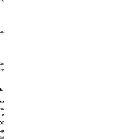
ов
ев
го
а.
им
ие
 и
00
на
ом