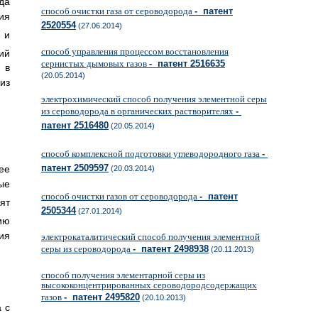
да
способ очистки газа от сероводорода
- патент
ия
2520554
(27.06.2014)
 и
способ управления процессом восстановления
ий
сернистых дымовых газов
- патент 2516635
 в
(20.05.2014)
из
электрохимический способ получения элементной серы
из сероводорода в органических растворителях
-
патент 2516480
(20.05.2014)
способ комплексной подготовки углеводородного газа
-
патент 2509597
ее
(20.03.2014)
ые
способ очистки газов от сероводорода
- патент
ят
2505344
(27.01.2014)
ию
ия
электрокаталитический способ получения элементной
серы из сероводорода
- патент 2498938
(20.11.2013)
способ получения элементарной серы из
высококонцентрированных сероводородсодержащих
газов
- патент 2495820
(20.10.2013)
 с