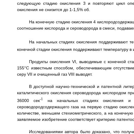
следующую стадию окисления 3 и повторяют цикл опе
окисления не снизится до 1-1,5% об.
На конечную стадию окисления 4 кислородсодержащ
соотношение кислорода и сероводорода в смеси, подавае
На начальных стадиях окисления поддерживают те
конечной стадии окисления поддерживают температуру в 
Продукты окисления VI, выводимые с конечной ста
155°C известным способом, обеспечивающим отсутстви
серу VII и очищенный газ VIII выводят.
В доступной научно-технической и патентной лит
каталитического окисления сероводорода кислородом при
-1
36000 сек
на начальных стадиях окисления и 
сероводородсодержащего газа на первую стадию окислен
количестве, меньшем стехиометрического, а на конечную
заявляемое изобретение соответствует критерию патенто
Исследованиями автора было доказано, что получ