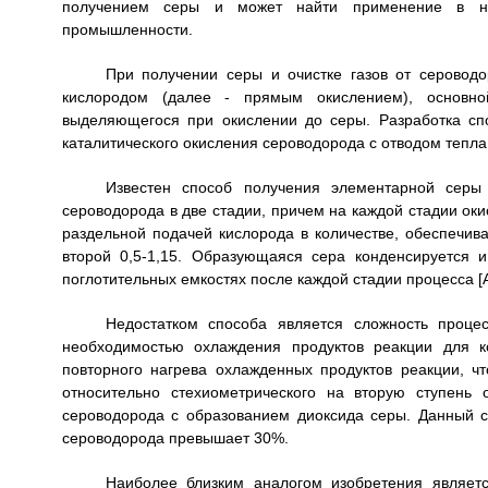
получением серы и может найти применение в не
промышленности.
При получении серы и очистке газов от серовод
кислородом (далее - прямым окислением), основно
выделяющегося при окислении до серы. Разработка сп
каталитического окисления сероводорода с отводом тепла
Известен способ получения элементарной серы
сероводорода в две стадии, причем на каждой стадии оки
раздельной подачей кислорода в количестве, обеспечив
второй 0,5-1,15. Образующаяся сера конденсируется 
поглотительных емкостях после каждой стадии процесса [
Недостатком способа является сложность проце
необходимостью охлаждения продуктов реакции для к
повторного нагрева охлажденных продуктов реакции, ч
относительно стехиометрического на вторую ступень
сероводорода с образованием диоксида серы. Данный сп
сероводорода превышает 30%.
Наиболее близким аналогом изобретения являет