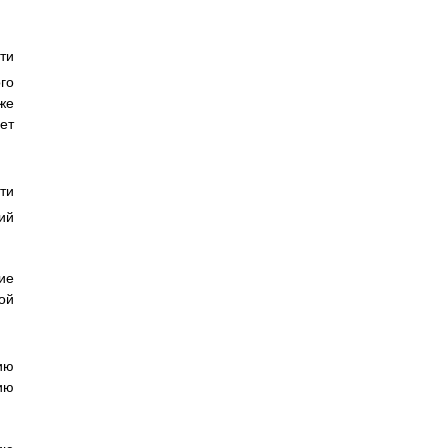
ти
го
же
ет
ти
ий
ие
ой
ию
ию