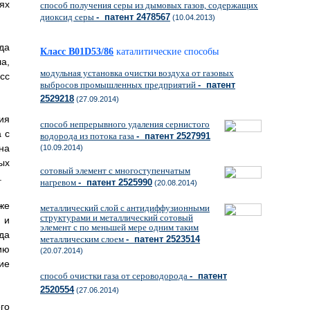
ях
способ получения серы из дымовых газов, содержащих
диоксид серы
- патент 2478567
(10.04.2013)
да
Класс B01D53/86
каталитические способы
а,
модульная установка очистки воздуха от газовых
сс
выбросов промышленных предприятий
- патент
2529218
(27.09.2014)
ия
способ непрерывного удаления сернистого
 с
водорода из потока газа
- патент 2527991
на
(10.09.2014)
ых
сотовый элемент с многоступенчатым
.
нагревом
- патент 2525990
(20.08.2014)
же
металлический слой с антидиффузионными
структурами и металлический сотовый
 и
элемент с по меньшей мере одним таким
да
металлическим слоем
- патент 2523514
ию
(20.07.2014)
ие
способ очистки газа от сероводорода
- патент
2520554
(27.06.2014)
го