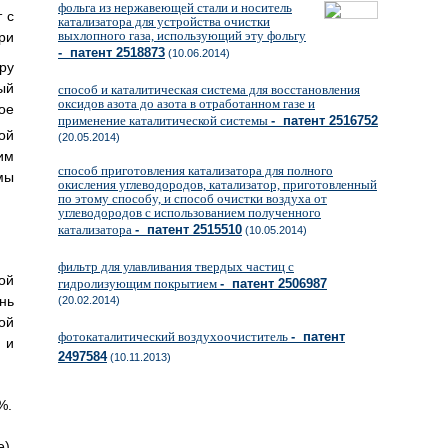
фольга из нержавеющей стали и носитель
 с
катализатора для устройства очистки
выхлопного газа, использующий эту фольгу
при
- патент 2518873
(10.06.2014)
ру
ый
способ и каталитическая система для восстановления
оксидов азота до азота в отработанном газе и
ое
применение каталитической системы
- патент 2516752
ой
(20.05.2014)
им
способ приготовления катализатора для полного
мы
окисления углеводородов, катализатор, приготовленный
по этому способу, и способ очистки воздуха от
углеводородов с использованием полученного
катализатора
- патент 2515510
(10.05.2014)
фильтр для улавливания твердых частиц с
ой
гидролизующим покрытием
- патент 2506987
нь
(20.02.2014)
ой
фотокаталитический воздухоочиститель
- патент
 и
2497584
(10.11.2013)
%.
),