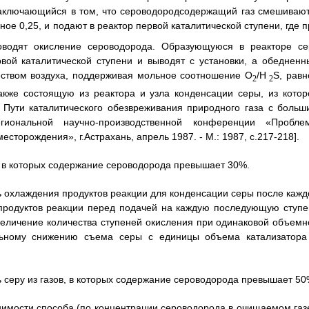
 заключающийся в том, что сероводородсодержащий газ смешивают
вное 0,25, и подают в реактор первой каталитической ступени, где 
водят окисление сероводорода. Образующуюся в реакторе се
ой каталитической ступени и выводят с установки, а обедненн
ством воздуха, поддерживая мольное соотношение O
/H
S, равн
2
2
также состоящую из реактора и узла конденсации серы, из котор
. Пути каталитического обезвреживания природного газа с больш
гиональной научно-производственной конференции «Пробле
сторождения», г.Астрахань, апрель 1987. - М.: 1987, с.217-218].
в, в которых содержание сероводорода превышает 30%.
ь охлаждения продуктов реакции для конденсации серы после кажд
 продуктов реакции перед подачей на каждую последующую ступе
увеличение количества ступеней окисления при одинаковой объемн
льному снижению съема серы с единицы объема катализатора
ь серу из газов, в которых содержание сероводорода превышает 50
имости способа (по концентрации сероводорода в очищаемом газе