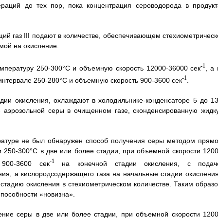
раций до тех пор, пока концентрация сероводорода в продукт
ий газ III подают в количестве, обеспечивающем стехиометрическ
мой на окисление.
-1
мпературу 250-300°C и объемную скорость 12000-36000 сек
, а
-1
интервале 250-280°C и объемную скорость 900-3600 сек
.
дии окисления, охлаждают в холодильнике-конденсаторе 5 до 13
е аэрозольной серы в очищенном газе, сконденсированную жидк
ературе не был обнаружен способ получения серы методом прямо
 250-300°C в две или более стадии, при объемной скорости 1200
-1
900-3600 сек
на конечной стадии окисления, с подач
ия, а кислородсодержащего газа на начальные стадии окисления
 стадию окисления в стехиометрическом количестве. Таким образо
способности «новизна».
ение серы в две или более стадии, при объемной скорости 1200