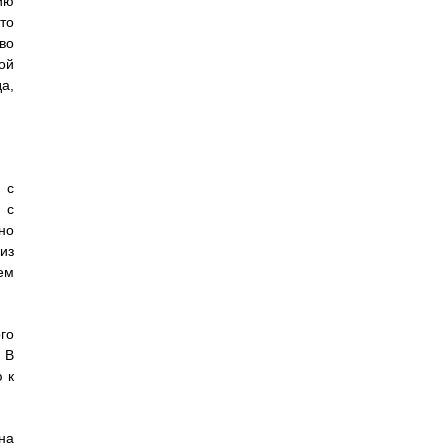
ию
то
во
ой
а,
 с
 с
но
из
ем
го
 В
 к
на