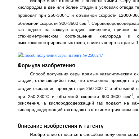
Изобретение относится к области химии. Серу по
кислородом в две или более стадии в условиях отвода т
проводят при 250-300°C и объемной скорости 12000-36
-1
объемной скорости 900-3600 сек
. Сероводородсодержащ
газ подают на каждую стадию окисления, причем на
стехиометрическом соотношении кислорода к с
высококонцентрированных газов, снизить энергозатраты. 1 
Формула изобретения
Способ получения серы прямым каталитическим ок
стадии, отличающийся тем, что окисление проводят в у
стадии окисления проводят при 250-300°C и объемной с
-1
при 250-280°C и объемной скорости 900-3600 сек
, 
окисления, а кислородсодержащий газ подают на ка
кислородсодержащий газ подают в стехиометрическом соо
Описание изобретения к патенту
Изобретение относится к способам получения серы 