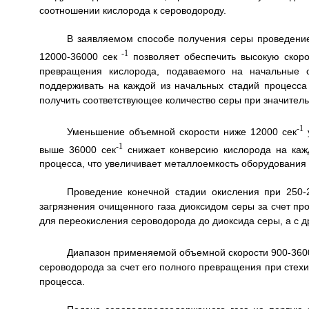
соотношении кислорода к сероводороду.
В заявляемом способе получения серы проведение
-1
12000-36000 сек
позволяет обеспечить высокую скорос
превращения кислорода, подаваемого на начальные с
поддерживать на каждой из начальных стадий процесса
получить соответствующее количество серы при значитель
-1
Уменьшение объемной скорости ниже 12000 сек
у
-1
выше 36000 сек
снижает конверсию кислорода на кажд
процесса, что увеличивает металлоемкость оборудования
Проведение конечной стадии окисления при 250-2
загрязнения очищенного газа диоксидом серы за счет пр
для переокисления сероводорода до диоксида серы, а с 
Диапазон применяемой объемной скорости 900-360
сероводорода за счет его полного превращения при стех
процесса.