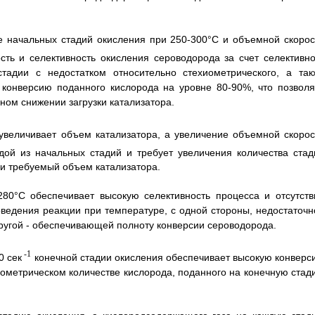
 начальных стадий окисления при 250-300°C и объемной скорос
ть и селективность окисления сероводорода за счет селективно
тадии с недостатком относительно стехиометрического, а так
 конверсию поданного кислорода на уровне 80-90%, что позволя
ном снижении загрузки катализатора.
величивает объем катализатора, а увеличение объемной скорос
ой из начальных стадий и требует увеличения количества стад
 и требуемый объем катализатора.
80°C обеспечивает высокую селективность процесса и отсутств
оведения реакции при температуре, с одной стороны, недостаточн
другой - обеспечивающей полноту конверсии сероводорода.
-1
0 сек
конечной стадии окисления обеспечивает высокую конверс
иометрическом количестве кислорода, поданного на конечную стад