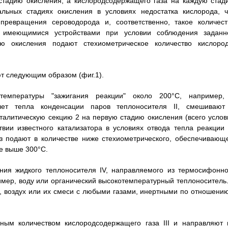
стадию окисления, а кислородсодержащего газа на каждую стад
льных стадиях окисления в условиях недостатка кислорода, ч
превращения сероводорода и, соответственно, такое количест
о имеющимися устройствами при условии соблюдения заданн
 окисления подают стехиометрическое количество кислород
т следующим образом (фиг.1).
температуры "зажигания реакции" около 200°C, например,
чет тепла конденсации паров теплоносителя II, смешивают
талитическую секцию 2 на первую стадию окисления (всего услов
твии известного катализатора в условиях отвода тепла реакции 
з подают в количестве ниже стехиометрического, обеспечивающ
е выше 300°C.
ения жидкого теплоносителя IV, направляемого из термосифонно
ример, воду или органический высокотемпературный теплоноситель.
, воздух или их смеси с любыми газами, инертными по отношению
ным количеством кислородсодержащего газа III и направляют 