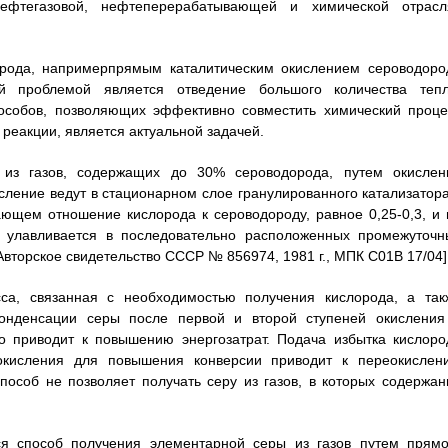
фтегазовой, нефтеперерабатывающей и химической отрасл
орода, напримерпрямым каталитическим окислением сероводоро
й проблемой является отведение большого количества тепл
особов, позволяющих эффективно совместить химический проце
 реакции, является актуальной задачей.
 из газов, содержащих до 30% сероводорода, путем окислен
сление ведут в стационарном слое гранулированного катализатора
ающем отношение кислорода к сероводороду, равное 0,25-0,3, и 
и улавливается в последовательно расположенных промежуточн
Авторское свидетельство СССР № 856974, 1981 г., МПК C01B 17/04]
сса, связанная с необходимостью получения кислорода, а так
онденсации серы после первой и второй ступеней окисления
то приводит к повышению энергозатрат. Подача избытка кислоро
 окисления для повышения конверсии приводит к переокислен
особ не позволяет получать серу из газов, в которых содержан
ся способ получения элементарной серы из газов путем прямо