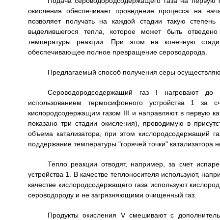
Подача сероводородсодержащего газа на первую 
окисления обеспечивает проведение процесса на нача
позволяет получать на каждой стадии такую степень 
выделившегося тепла, которое может быть отведен
температуры реакции. При этом на конечную стадию
обеспечивающее полное превращение сероводорода.
Предлагаемый способ получения серы осуществляю
Сероводородсодержащий газ I нагревают до 
использованием термосифонного устройства 1 за с
кислородсодержащим газом III и направляют в первую ка
показано три стадии окисления), проводимую в присутс
объема катализатора, при этом кислородсодержащий га
поддержание температуры "горячей точки" катализатора н
Тепло реакции отводят, например, за счет испар
устройства 1. В качестве теплоносителя используют, нап
качестве кислородсодержащего газа используют кислород
сероводороду и не загрязняющими очищенный газ.
Продукты окисления V смешивают с дополнитель