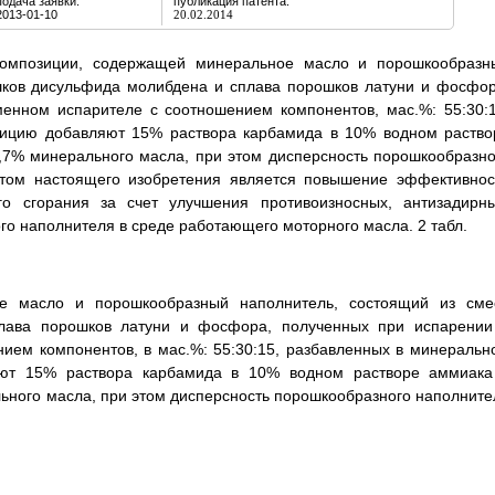
подача заявки:
публикация патента:
2013-01-10
20.02.2014
композиции, содержащей минеральное масло и порошкообразн
шков дисульфида молибдена и сплава порошков латуни и фосфор
енном испарителе с соотношением компонентов, мас.%: 55:30:1
зицию добавляют 15% раствора карбамида в 10% водном раство
,7% минерального масла, при этом дисперсность порошкообразно
татом настоящего изобретения является повышение эффективнос
го сгорания за счет улучшения противоизносных, антизадирны
о наполнителя в среде работающего моторного масла. 2 табл.
е масло и порошкообразный наполнитель, состоящий из сме
лава порошков латуни и фосфора, полученных при испарении
ием компонентов, в мас.%: 55:30:15, разбавленных в минеральн
яют 15% раствора карбамида в 10% водном растворе аммиака
ьного масла, при этом дисперсность порошкообразного наполните