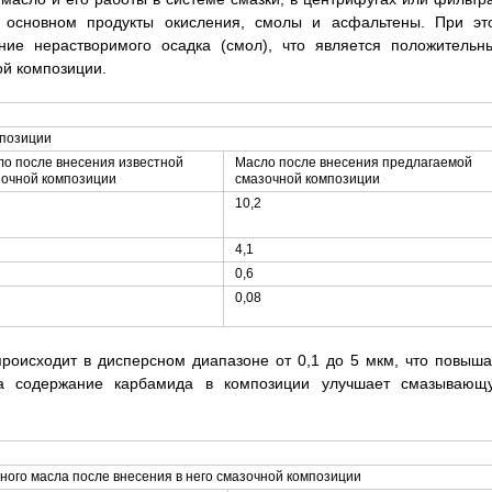
в основном продукты окисления, смолы и асфальтены. При эт
ание нерастворимого осадка (смол), что является положительн
й композиции.
мпозиции
о после внесения известной
Масло после внесения предлагаемой
зочной композиции
смазочной композиции
10,2
4,1
0,6
0,08
роисходит в дисперсном диапазоне от 0,1 до 5 мкм, что повыша
 а содержание карбамида в композиции улучшает смазывающ
ого масла после внесения в него смазочной композиции