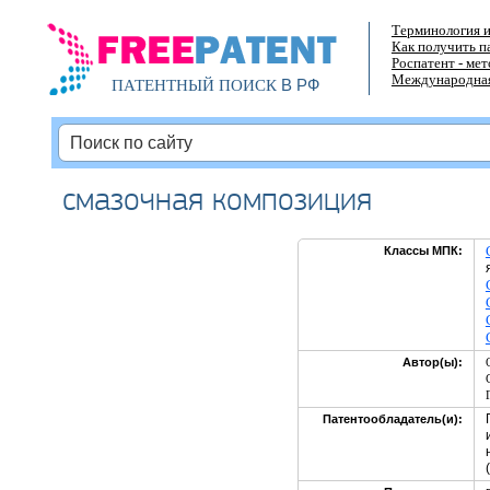
Терминология и
Как получить п
Роспатент - ме
Международная
В РФ
ПАТЕНТНЫЙ ПОИСК
смазочная композиция
Классы МПК:
Автор(ы):
Патентообладатель(и):