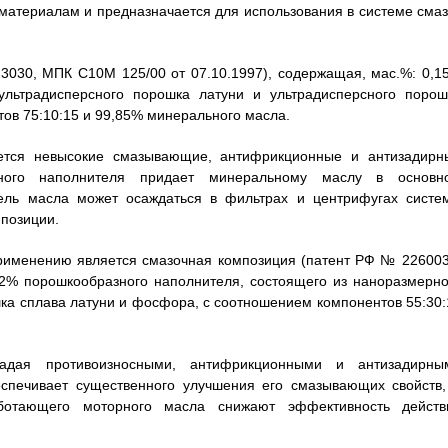
материалам и предназначается для использования в системе смаз
3030, МПК C10M 125/00 от 07.10.1997), содержащая, мас.%: 0,1
ультрадисперсного порошка латуни и ультрадисперсного порош
ов 75:10:15 и 99,85% минерального масла.
ется невысокие смазывающие, антифрикционные и антизадирн
зного наполнителя придает минеральному маслу в основн
тель масла может осаждаться в фильтрах и центрифугах систе
мпозиции.
применению является смазочная композиция (патент РФ № 226003
,2% порошкообразного наполнителя, состоящего из наноразмерно
а сплава латуни и фосфора, с соотношением компонентов 55:30:
ладая противоизносными, антифрикционными и антизадирны
спечивает существенного улучшения его смазывающих свойств,
ботающего моторного масла снижают эффективность действ