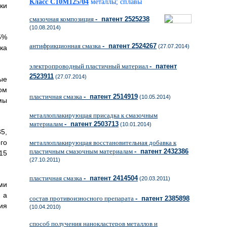
Класс C10M125/04
металлы; сплавы
ки
смазочная композиция
- патент 2525238
(10.08.2014)
5%
антифрикционная смазка
- патент 2524267
(27.07.2014)
ка
электропроводный пластичный материал
- патент
2523911
(27.07.2014)
ые
ом
пластичная смазка
- патент 2514919
(10.05.2014)
мы
металлоплакирующая присадка к смазочным
материалам
- патент 2503713
(10.01.2014)
5,
го
металлоплакирующая восстановительная добавка к
пластичным смазочным материалам
- патент 2432386
15
(27.10.2011)
пластичная смазка
- патент 2414504
(20.03.2011)
ми
 а
состав противоизносного препарата
- патент 2385898
ия
(10.04.2010)
способ получения нанокластеров металлов и