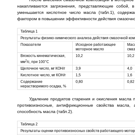
накапливаются загрязнения, представляющие собой, 
уменьшается кислотное число масла (табл.1), содерж
фактором в повышении эффективности действия смазочно
Таблица 1
Результаты физико-химического анализа действия смазочной ко
Показатели
Исходное работающее
Масл
моторное масло
сма
Вязкость кинематическая,
10,2
10,2
2
мм
/с, при 100°C
Щелочное число, мг КОН/г
3,9
4,0
Кислотное число, мг КОН/г
1,5
1,6
Содержание
0,80
0,82
нерастворимого осадка, %
Удаление продуктов старения и окисления масла п
противоизносные, антифрикционные свойства масла,
способность масла (табл.2).
Таблица 2
Результаты оценки противоизносных свойств работающего моторн