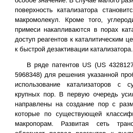
особое значение. В случае малого раз
поверхность катализатора становит
макромолекул. Кроме того, углеро
примеси накапливаются в порах ката
доступ реагентов к каталитическим це
к быстрой дезактивации катализатора.
В ряде патентов US (US 4328127
5968348) для решения указанной про
использование катализаторов с с
крупных пор. В первую очередь уси
направлены на создание пор с раз
которые по существующей классифи
макропорам. Развитая сеть тран