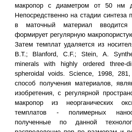
макропор с диаметром от 50 нм д
Непосредственно на стадии синтеза 
в маточный материал вводится 
формирует регулярную макропористую
Затем темплат удаляется из носителя
В.Т.; Blanford, С.F.; Stein, A. Synt
minerals with highly ordered three-d
spheroidal voids. Science, 1998, 281
способ получения материалов, явл
изобретения, с регулярной простран
макропор из неорганических о
темплатов - полимерных нанос
полученные по данной техноло