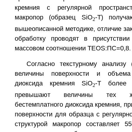
кремния с регулярной пространст
макропор (образец SiO
-T) получа
2
вышеописанной методике, отличие зак
обработку проводят в присутстви
массовом соотношении TEOS:ПС=0,8.
Согласно текстурному анализу 
величины поверхности и объема
диоксида кремния SiO
-T более
2
превышают величины тех же
бестемплатного диоксида кремния, п
поверхности для образца с регулярн
структурой макропор составляет 5