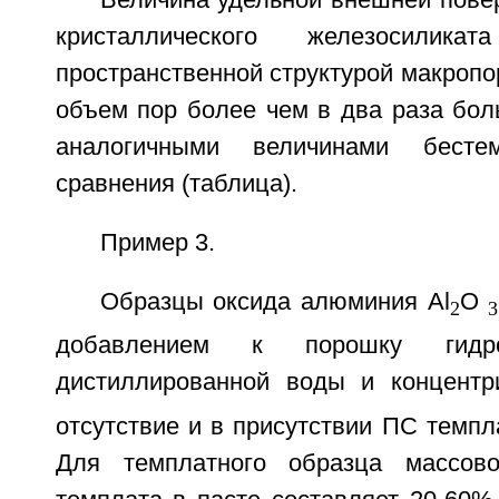
Величина удельной внешней пове
кристаллического железосилик
пространственной структурой макропор
объем пор более чем в два раза бол
аналогичными величинами бестем
сравнения (таблица).
Пример 3.
Образцы оксида алюминия Al
O
2
3
добавлением к порошку гидр
дистиллированной воды и концент
отсутствие и в присутствии ПС темпла
Для темплатного образца массов