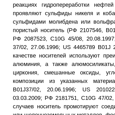
реакциях гидропереработки нефтей
проявляют сульфиды никеля и коба
сульфидами молибдена или вольфра
пористый носитель (РФ 2107546, B01J
РФ 2087523, C10G 45/08, 20.08.1997
37/02, 27.06.1996; US 4465789 B01J 2
качестве носителей используют пре
алюминия, а также алюмосиликаты,
циркония, смешанные оксиды, уг
композиции из указанных матери
B01J37/02, 20.06.1996; US 201022
03.03.2009; РФ 2181751, C10G 47/02, 
случаев носитель промотируют сое