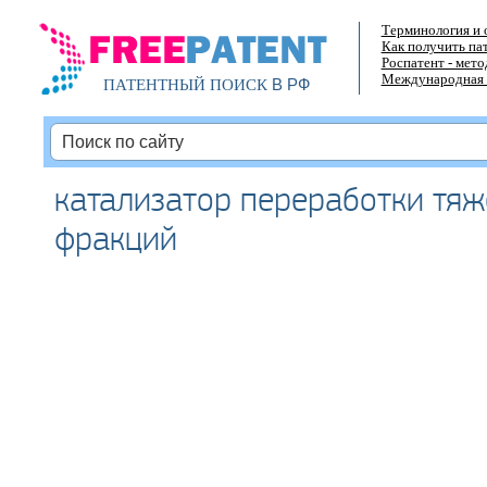
Терминология и 
Как получить па
Роспатент - мет
Международная 
В РФ
ПАТЕНТНЫЙ ПОИСК
катализатор переработки тя
фракций