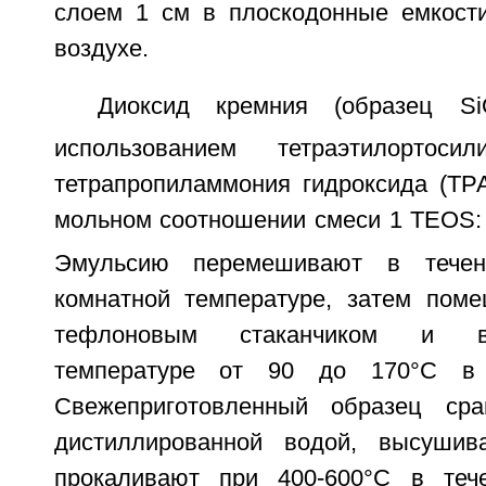
слоем 1 см в плоскодонные емкост
воздухе.
Диоксид кремния (образец Si
использованием тетраэтилортос
тетрапропиламмония гидроксида (ТР
мольном соотношении смеси 1 TEOS:
Эмульсию перемешивают в тече
комнатной температуре, затем пом
тефлоновым стаканчиком и в
температуре от 90 до 170°C в 
Свежеприготовленный образец ср
дистиллированной водой, высуши
прокаливают при 400-600°C в теч