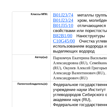
B01J23/74
Классы МПК:
металлы группы
B01J23/24
хром, молибден
B01J35/10
отличающиеся и
свойствами или пористост
B82B1/00
Наноструктуры
C10G45/00
Очистка углево
использованием водорода и
выделяющих водород
Автор(ы):
Пархомчук Екатерина Васильевн
,
Александровна (RU)
Семейкина
,
(RU)
Окунев Алексей Григорье
,
Александр Валентинович (RU)
Александрович (RU)
Федеральное государственн
Патентообладатель(и):
учреждение науки Институт
углеводородов Сибирского 
академии наук (RU),
Федеральное государственн