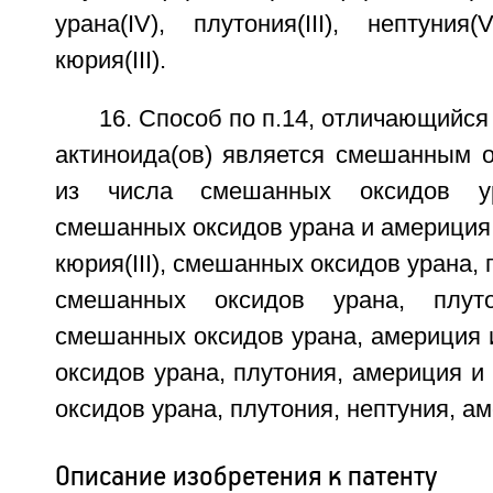
урана(IV), плутония(III), нептуния(
кюрия(III).
16. Способ по п.14, отличающийся
актиноида(ов) является смешанным 
из числа смешанных оксидов у
смешанных оксидов урана и америция, 
кюрия(III), смешанных оксидов урана, 
смешанных оксидов урана, плут
смешанных оксидов урана, америция 
оксидов урана, плутония, америция 
оксидов урана, плутония, нептуния, а
Описание изобретения к патенту