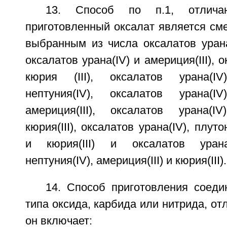
13. Способ по п.1, отлича
приготовленный оксалат является см
выбранным из числа оксалатов урана(I
оксалатов урана(IV) и америция(III), 
кюрия (III), оксалатов урана(IV)
нептуния(IV), оксалатов урана(IV
америция(III), оксалатов урана(IV
кюрия(III), оксалатов урана(IV), плутон
и кюрия(III) и оксалатов урана(I
нептуния(IV), америция(III) и кюрия(III).
14. Способ приготовления соеди
типа оксида, карбида или нитрида, от
он включает: