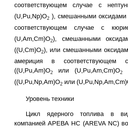
соответствующем случае с нептун
(U,Pu,Np)O
), смешанными оксидами 
2
соответствующем случае с кюри
(U,Am,Cm)O
), смешанными оксида
2
((U,Cm)O
), или смешанными оксидам
2
америция в соответствующем 
((U,Pu,Am)O
или (U,Pu,Am,Cm)O
)
2
2
((U,Pu,Np,Am)O
или (U,Pu,Np,Am,Cm
2
Уровень техники
Цикл ядерного топлива в вид
компанией АРЕВА НС (AREVA NC) во