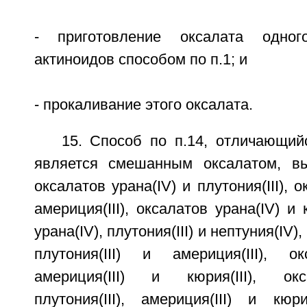
- приготовление оксалата одног
актиноидов способом по п.1; и
- прокаливание этого оксалата.
15. Способ по п.14, отличающий
является смешанным оксалатом, в
оксалатов урана(IV) и плутония(III), 
америция(III), оксалатов урана(IV) и 
урана(IV), плутония(III) и нептуния(IV)
плутония(III) и америция(III), ок
америция(III) и кюрия(III), окс
плутония(III), америция(III) и кюр