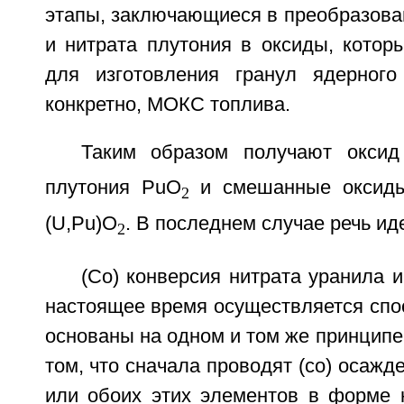
этапы, заключающиеся в преобразова
и нитрата плутония в оксиды, котор
для изготовления гранул ядерного
конкретно, МОКС топлива.
Таким образом получают окси
плутония РuO
и смешанные оксиды
2
(U,Pu)O
. В последнем случае речь ид
2
(Со) конверсия нитрата уранила и
настоящее время осуществляется спо
основаны на одном и том же принципе,
том, что сначала проводят (со) осажд
или обоих этих элементов в форме 