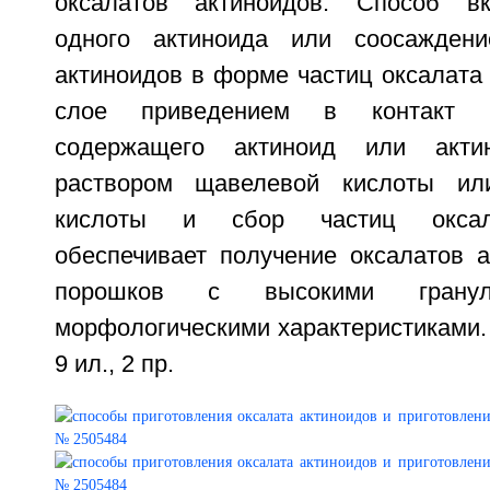
оксалатов актиноидов. Способ в
одного актиноида или соосажден
актиноидов в форме частиц оксалата
слое приведением в контакт в
содержащего актиноид или акт
раствором щавелевой кислоты ил
кислоты и сбор частиц оксала
обеспечивает получение оксалатов 
порошков с высокими гранул
морфологическими характеристиками. 2
9 ил., 2 пр.