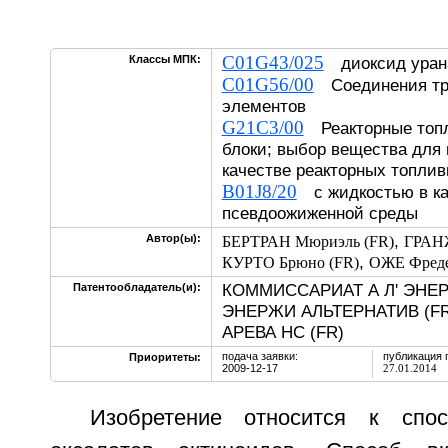
C01G43/025
Классы МПК:
диоксид уран
C01G56/00
Соединения тр
элементов
G21C3/00
Реакторные топл
блоки; выбор вещества для 
качестве реакторных топли
B01J8/20
с жидкостью в ка
псевдоожиженной среды
,
Автор(ы):
БЕРТРАН Мюриэль (FR)
ГРАНЖ
,
КУРТО Брюно (FR)
ОЖЕ Фреде
КОММИССАРИАТ А Л' ЭНЕ
Патентообладатель(и):
ЭНЕРЖИ АЛЬТЕРНАТИВ (FR
АРЕВА НС (FR)
подача заявки:
публикация 
Приоритеты:
2009-12-17
27.01.2014
Изобретение относится к спос