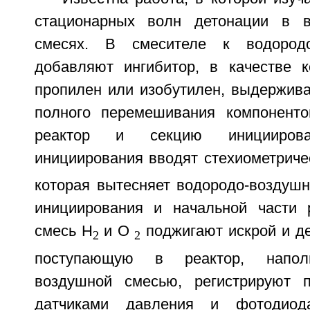
стационарных волн детонации в в
смесях. В смесителе к водородо
добавляют ингибитор, в качестве к
пропилен или изобутилен, выдержива
полного перемешивания компоненто
реактор и секцию иницииров
инициирования вводят стехиометриче
которая вытесняет водородо-воздушн
инициирования и начальной части 
смесь Н
и О
поджигают искрой и д
2
2
поступающую в реактор, напол
воздушной смесью, регистрируют п
датчиками давления и фотодиода