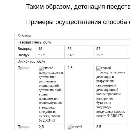
Таким образом, детонация предот
Примеры осуществления способа с
Таблица
Газовая смесь, об.%
Водород
45
33
57
Воздух
52,5
64.5
39,5
Ингибитор, об.%
Пропан
2,5
Пропан-
2,5
3,5