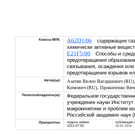
A62D1/06
Классы МПК:
содержащие газ
химически активные вещест
E21F5/00
Способы и средс
предотвращения образовани
связывания, осаждения или
предотвращение взрывов ил
Автор(ы):
Азатян Вилен Вагаршович (RU)
,
Кимович (RU)
Прокопенко Вяч
Федеральное государственн
Патентообладатель(и):
учреждение науки Институт 
макрокинетики и проблем м
Российской академии наук 
подача заявки:
публикация 
Приоритеты:
2012-07-05
10.01.2014