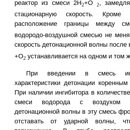
реактор из смеси 2Н
+О
, замедля
2
2
стационарную скорость. Кроме 
расположение границы между с
водородо-воздушной смесью не меняе
скорость детонационной волны после 
+О
устанавливается на одном и том ж
2
При введении в смесь инги
характеристики детонации коренным
При наличии ингибитора в количестве
смеси водорода с воздухом п
детонационной волны в эту смесь фро
отставать от ударной волны, ч