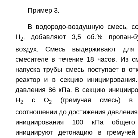
Пример 3.
В водородо-воздушную смесь, 
H
, добавляют 3,5 об.% пропан-бу
2
воздух. Смесь выдерживают для
смесителе в течение 18 часов. Из с
напуска трубы смесь поступает в от
реактор и в секцию инициирования
давления 86 кПа. В секцию иницииро
Н
с О
(гремучая смесь) в с
2
2
соотношении до достижения давления 
инициирования 100 кПа общего
инициируют детонацию в гремуче