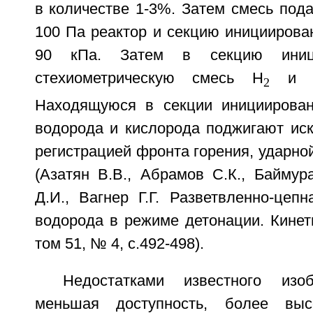
в количестве 1-3%. Затем смесь под
100 Па реактор и секцию инициирова
90 кПа. Затем в секцию иници
стехиометрическую смесь Н
и 
2
Находящуюся в секции инициирован
водорода и кислорода поджигают ис
регистрацией фронта горения, ударно
(Азатян В.В., Абрамов С.К., Баймура
Д.И., Вагнер Г.Г. Разветвленно-цеп
водорода в режиме детонации. Кинети
том 51, № 4, с.492-498).
Недостатками известного изо
меньшая доступность, более выс