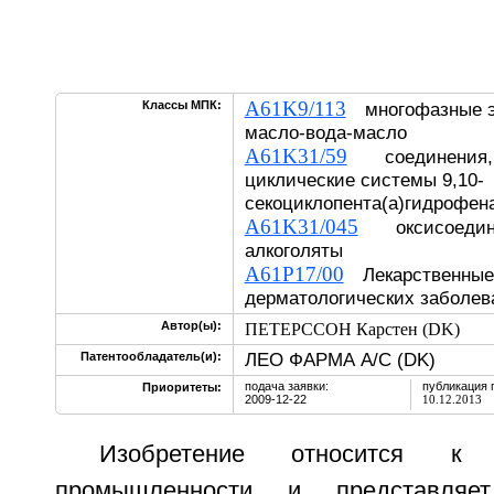
A61K9/113
Классы МПК:
многофазные э
масло-вода-масло
A61K31/59
соединения, 
циклические системы 9,10-
секоциклопента(а)гидрофен
A61K31/045
оксисоедине
алкоголяты
A61P17/00
Лекарственные 
дерматологических заболев
Автор(ы):
ПЕТЕРССОН Карстен (DK)
ЛЕО ФАРМА А/С (DK)
Патентообладатель(и):
подача заявки:
публикация 
Приоритеты:
2009-12-22
10.12.2013
Изобретение относится к ф
промышленности и представляе