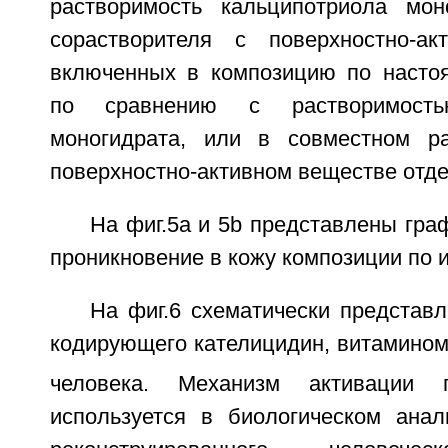
растворимость кальципотриола мон
сорастворителя с поверхностно-ак
включенных в композицию по насто
по сравнению с растворимость
моногидрата, или в совместном ра
поверхностно-активном веществе отде
На фиг.5a и 5b представлены гр
проникновение в кожу композиции по 
На фиг.6 схематически представл
кодирующего кателицидин, витамино
человека. Механизм активации г
используется в биологическом ана