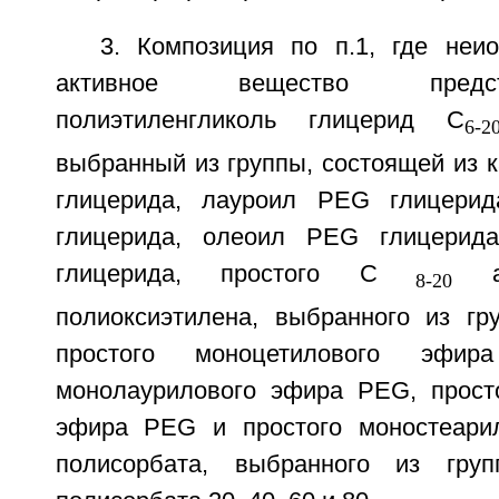
3. Композиция по п.1, где неио
активное вещество предс
полиэтиленгликоль глицерид С
6-2
выбранный из группы, состоящей из 
глицерида, лауроил PEG глицери
глицерида, олеоил PEG глицерид
глицерида, простого С
ал
8-20
полиоксиэтилена, выбранного из гр
простого моноцетилового эфир
монолаурилового эфира PEG, прост
эфира PEG и простого моностеари
полисорбата, выбранного из гру