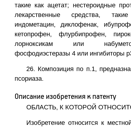
такие как ацетат; нестероидные про
лекарственные средства, таки
индометацин, диклофенак, ибупроф
кетопрофен, флурбипрофен, пирокс
лорноксикам или набумето
фосфодиэстеразы 4 или ингибиторы р
26. Композиция по п.1, предназн
псориаза.
Описание изобретения к патенту
ОБЛАСТЬ, К КОТОРОЙ ОТНОСИ
Изобретение относится к местно