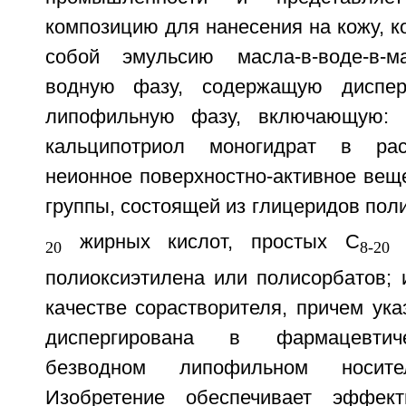
композицию для нанесения на кожу, к
собой эмульсию масла-в-воде-в-
водную фазу, содержащую диспер
липофильную фазу, включающую: 
кальципотриол моногидрат в рас
неионное поверхностно-активное вещ
группы, состоящей из глицеридов пол
жирных кислот, простых С
а
20
8-20
полиоксиэтилена или полисорбатов; 
качестве сорастворителя, причем ук
диспергирована в фармацевтич
безводном липофильном носит
Изобретение обеспечивает эффект