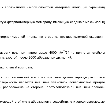
ий к абразивному износу слоистый материал, имеющий окрашенн
ристую фторполимерную мембрану, имеющую среднюю максимальн
 фторполимерной пленке на стороне, противоположной окрашенн
2
емости водяных паров выше 4000 г/м
/24 ч, является стойким
 жидкостей после 2000 абразивных движений;
екстильный композит;
жащих текстильный композит, при этом детали одежды располага
оверхность является внешней пленочной поверхностью предме
ть расположена на стороне, противоположной внешней пленочн
 имеющей стойкую к абразивному воздействию и характеризующую