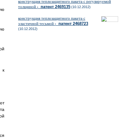
конструкция теплозащитного пакета с регулируемой
толщиной
- патент 2469135
(10.12.2012)
ую
конструкция теплозащитного пакета с
эластичной тесьмой
- патент 2468723
ую
(10.12.2012)
ой
 к
ют
та
ой
ся