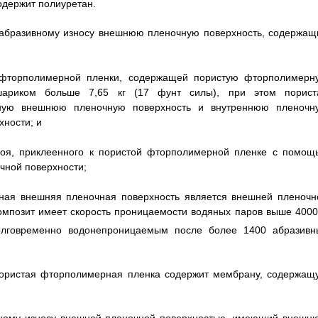
одержит полиуретан.
 абразивному износу внешнюю пленочную поверхность, содержащ
й фторполимерной пленки, содержащей пористую фторполимерн
ариком больше 7,65 кг (17 фунт силы), при этом порист
ную внешнюю пленочную поверхность и внутреннюю пленочн
ности; и
слоя, приклеенного к пористой фторполимерной пленке с помощ
чной поверхности;
ная внешняя пленочная поверхность является внешней пленочн
омпозит имеет скорость проницаемости водяных паров выше 4000 
долговременно водонепроницаемым после более 1400 абразивн
 пористая фторполимерная пленка содержит мембрану, содержащ
ивному износу внешней пленочной поверхностью, имеющий внешн