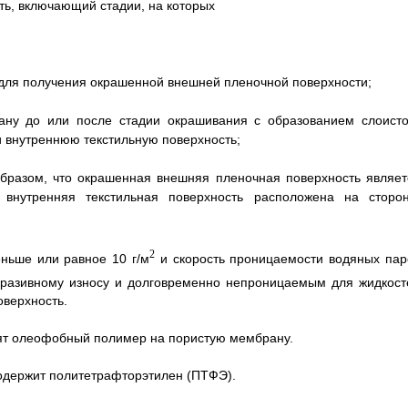
ь, включающий стадии, на которых
для получения окрашенной внешней пленочной поверхности;
ану до или после стадии окрашивания с образованием слоисто
 внутреннюю текстильную поверхность;
образом, что окрашенная внешняя пленочная поверхность являет
внутренняя текстильная поверхность расположена на сторон
2
ньше или равное 10 г/м
и скорость проницаемости водяных пар
абразивному износу и долговременно непроницаемым для жидкост
оверхность.
осят олеофобный полимер на пористую мембрану.
содержит политетрафторэтилен (ПТФЭ).