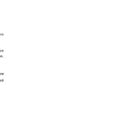
го
ся
е,
ов
ей