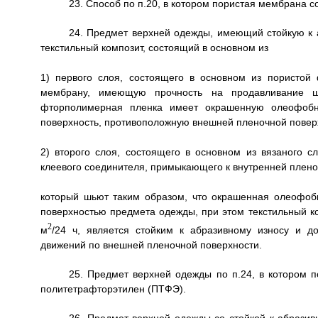
23. Способ по п.20, в котором пористая мембрана с
24. Предмет верхней одежды, имеющий стойкую к
текстильный композит, состоящий в основном из
1) первого слоя, состоящего в основном из пористо
мембрану, имеющую прочность на продавливание ш
фторполимерная пленка имеет окрашенную олеофоб
поверхность, противоположную внешней пленочной поверх
2) второго слоя, состоящего в основном из вязаного 
клеевого соединителя, примыкающего к внутренней плено
который шьют таким образом, что окрашенная олеофоб
поверхностью предмета одежды, при этом текстильный к
2
м
/24 ч, является стойким к абразивному износу и 
движений по внешней пленочной поверхности.
25. Предмет верхней одежды по п.24, в котором
политетрафторэтилен (ПТФЭ).
26. Предмет верхней одежды со стойкой к абраз