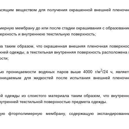
асящим веществом для получения окрашенной внешней пленочн
имерную мембрану до или после стадии окрашивания с образовани
рхность и внутреннюю текстильную поверхность;
ла таким образом, что окрашенная внешняя пленочная поверхнос
ней одежды, а текстильная внутренняя поверхность расположена 
ости;
2
тью проницаемости водяных паров выше 4000 г/м
/24 ч, являет
роницаемым для жидкостей после испытания внешней пленочн
ей одежды из слоистого материала таким образом, что внутренн
внутренней текстильной поверхностью предмета одежды.
тую фторполимерную мембрану, содержащую экспандированн