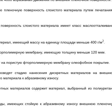
ю пленочную поверхность слоистого материала путем печатания
 поверхность слоистого материала имеет класс маслоотталкиван
2
атериал, имеющий массу на единицу площади меньше 400 г/м
.
 фторполимерную мембрану, имеющую толщину меньше 120 мкм.
сят на пористую фторполимерную мембрану олеофобное покрытие.
проводят стадию нанесения дискретных материалов на внешн
о материала к абразивному износу.
ретных материалов содержит материал, выбранный из полиуретан
ежды, имеющих стойкую к абразивному износу внешнюю пленочн