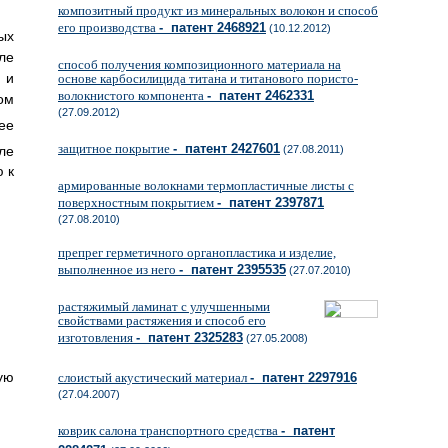
композитный продукт из минеральных волокон и способ
его производства
- патент 2468921
(10.12.2012)
ых
ле
способ получения композиционного материала на
 и
основе карбосилицида титана и титанового пористо-
волокнистого компонента
- патент 2462331
ом
(27.09.2012)
ее
защитное покрытие
- патент 2427601
ле
(27.08.2011)
 к
армированные волокнами термопластичные листы с
поверхностным покрытием
- патент 2397871
(27.08.2010)
препрег герметичного органопластика и изделие,
выполненное из него
- патент 2395535
(27.07.2010)
растяжимый ламинат с улучшенными
свойствами растяжения и способ его
изготовления
- патент 2325283
(27.05.2008)
ую
слоистый акустический материал
- патент 2297916
(27.04.2007)
коврик салона транспортного средства
- патент