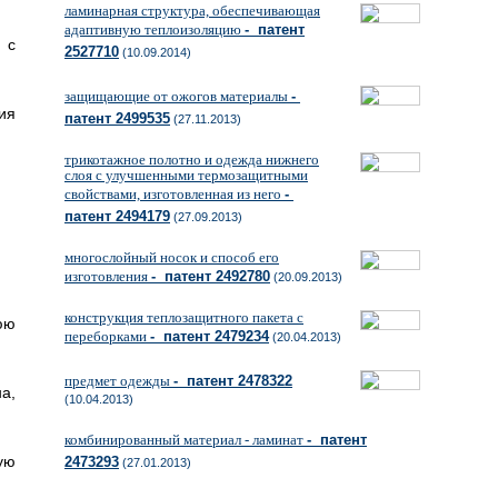
ламинарная структура, обеспечивающая
адаптивную теплоизоляцию
- патент
 с
2527710
(10.09.2014)
защищающие от ожогов материалы
-
ия
патент 2499535
(27.11.2013)
трикотажное полотно и одежда нижнего
слоя с улучшенными термозащитными
свойствами, изготовленная из него
-
патент 2494179
(27.09.2013)
многослойный носок и способ его
изготовления
- патент 2492780
(20.09.2013)
конструкция теплозащитного пакета с
юю
переборками
- патент 2479234
(20.04.2013)
предмет одежды
- патент 2478322
а,
(10.04.2013)
комбинированный материал - ламинат
- патент
ую
2473293
(27.01.2013)