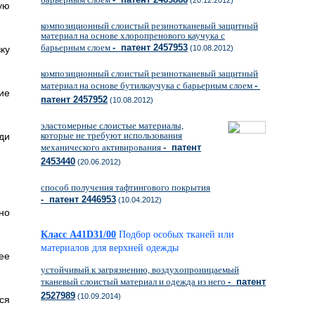
(20.12.2012)
ую
композиционный слоистый резинотканевый защитный
материал на основе хлоропренового каучука с
барьерным слоем
- патент 2457953
ку
(10.08.2012)
композиционный слоистый резинотканевый защитный
материал на основе бутилкаучука с барьерным слоем
-
ие
патент 2457952
(10.08.2012)
эластомерные слоистые материалы,
которые не требуют использования
ди
механического активирования
- патент
2453440
(20.06.2012)
способ получения тафтингового покрытия
- патент 2446953
(10.04.2012)
но
Класс A41D31/00
Подбор особых тканей или
материалов для верхней одежды
ее
устойчивый к загрязнению, воздухопроницаемый
тканевый слоистый материал и одежда из него
- патент
2527989
(10.09.2014)
ся