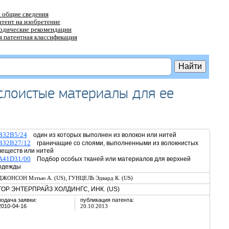
 общие сведения
атент на изобретение
тодические рекомендации
 патентная классификация
слоистые материалы для ее
B32B5/24
один из которых выполнен из волокон или нитей
B32B27/12
граничащие со слоями, выполненными из волокнистых
веществ или нитей
A41D31/00
Подбор особых тканей или материалов для верхней
одежды
,
ДЖОНСОН Мэтью А. (US)
ГУНЦЕЛЬ Эдвард К. (US)
ГОР ЭНТЕРПРАЙЗ ХОЛДИНГС, ИНК. (US)
подача заявки:
публикация патента:
2010-04-16
20.10.2013