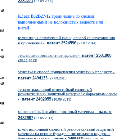
2284271
(27.09.2006)
ой
Класс B32B27/12
граничащие со слоями,
выполненными из волокнистых веществ или
нитей
ем
композиция полимерной ткани, способ ее изготовления
и применения
- патент 2524596
(27.07.2014)
ть
текстильное композитное изделие
- патент 2501900
на
(20.12.2013)
этикетка и способ прикрепления этикетки к предмету
-
ся
патент 2494133
(27.09.2013)
ой
теплоотражающий огнестойкий слоистый
резинотканевый защитный материал с барьерным слоем
- патент 2492055
(10.09.2013)
яя
многослойный комбинированный материал
- патент
2482967
(27.05.2013)
ый
композиционный слоистый резинотканевый защитный
материал на основе бутадиен-нитрильного каучука с
барьерным слоем
- патент 2469866