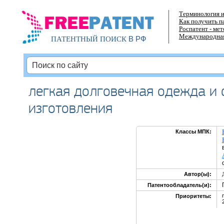
Терминология и
Как получить п
Роспатент - ме
Международная
В РФ
ПАТЕНТНЫЙ ПОИСК
легкая долговечная одежда и 
изготовления
Классы МПК:
Автор(ы):
Патентообладатель(и):
Приоритеты: