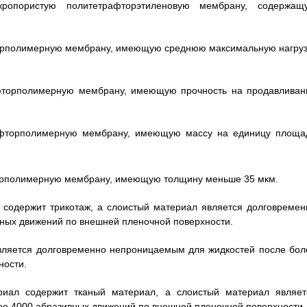
опористую политетрафторэтиленовую мембрану, содержащ
фторполимерную мембрану, имеющую среднюю максимальную нагруз
 фторполимерную мембрану, имеющую прочность на продавливан
ю фторполимерную мембрану, имеющую массу на единицу площа
фторполимерную мембрану, имеющую толщину меньше 35 мкм.
л содержит трикотаж, а слоистый материал является долговремен
ных движений по внешней пленочной поверхности.
является долговременно непроницаемым для жидкостей после бол
ности.
ериал содержит тканый материал, а слоистый материал являет
е 4000 абразивных движений по внешней пленочной поверхности.