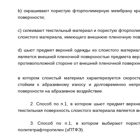
b) окрашивают пористую фторполимерную мембрану кр
поверхности;
c) склеивают текстильный материал и пористую фторпол
слоистого материала, имеющего внешнюю пленочную пове
d) шьют предмет верхней одежды из слоистого материа
является внешней пленочной поверхностью предмета верх
противоположной стороне от внешней пленочной поверхн
в котором слоистый материал характеризуется скорос
стойким к абразивному износу и долговременно неп
поверхности на абразивное воздействие.
2. Способ по п.1, в котором шьют предмет верхн
текстильная поверхность слоистого материала является 
3. Способ по п.1, в котором выбирают порис
политетрафторэтилен (эПТФЭ).