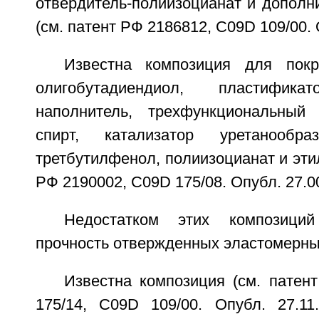
отвердитель-полиизоцианат и дополн
(см. патент РФ 2186812, C09D 109/00. 
Известна композиция для пок
олигобутадиендиол, пластифика
наполнитель, трехфункциональный 
спирт, катализатор уретанообразо
третбутилфенол, полиизоцианат и этил
РФ 2190002, C09D 175/08. Опубл. 27.00
Недостатком этих композиций
прочность отвержденных эластомерны
Известна композиция (см. патен
175/14, C09D 109/00. Опубл. 27.11