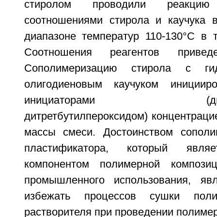
стиролом проводили реакци
соотношениями стирола и каучука 
диапазоне температур 110-130°C в т
Соотношения реагентов приве
Сополимеризацию стирола с гид
олигодиеновым каучуком инициир
инициаторами (дилаури
дитретбутилпероксидом) концентрацие
массы смеси. Достоинством сополи
пластификатора, который явля
компонентом полимерной компози
промышленного использования, явл
избежать процессов сушки пол
растворителя при проведении полимер