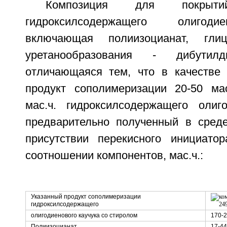
Композиция для покры
гидроксилсодержащего олигоди
включающая полиизоцианат, глиц
уретанообразования - дибутилд
отличающаяся тем, что в качестве 
продукт сополимеризации 20-50 ма
мас.ч. гидроксилсодержащего олиго
предварительно полученный в сред
присутствии перекисного инициато
соотношении компонентов, мас.ч.:
Указанный продукт сополимеризации
гидроксилсодержащего
олигодиенового каучука со стиролом
170-
Полиизоцианат
17-44