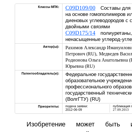
C09D109/00
Классы МПК:
Составы для н
на основе гомополимеров и
диеновых углеводородов с 
двойными связями
C09D175/14
полиуретаны,
ненасыщенные углерод-угле
Автор(ы):
Рахимов Александр Имануилови
,
Петрович (RU)
Медведев Васил
Родионова Ольга Анатольевна (
Юрьевна (RU)
Федеральное государственн
Патентообладатель(и):
образовательное учреждени
профессионального образов
государственный технически
(ВолгГТУ) (RU)
подача заявки:
публикация 
Приоритеты:
2012-06-09
27.09.2013
Изобретение может быть и