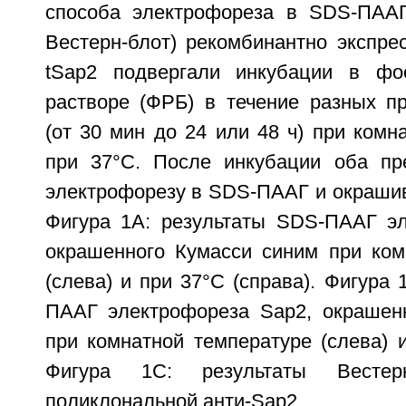
способа электрофореза в SDS-ПААГ
Вестерн-блот) рекомбинантно экспре
tSap2 подвергали инкубации в ф
растворе (ФРБ) в течение разных п
(от 30 мин до 24 или 48 ч) при комн
при 37°С. После инкубации оба пр
электрофорезу в SDS-ПААГ и окрашив
Фигура 1А: результаты SDS-ПААГ эл
окрашенного Кумасси синим при ком
(слева) и при 37°С (справа). Фигура 
ПААГ электрофореза Sap2, окрашен
при комнатной температуре (слева) и
Фигура 1C: результаты Вестер
поликлональной анти-Sap2.