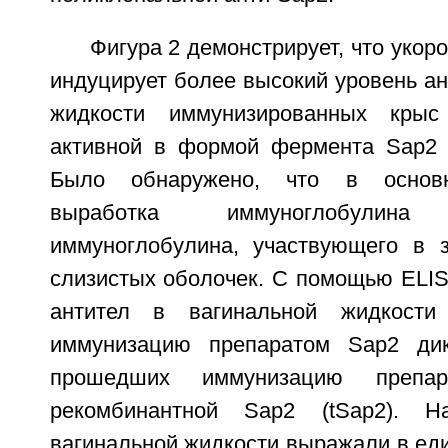
Фигура 2 демонстрирует, что укор
индуцирует более высокий уровень ан
жидкости иммунизированных кры
активной в формой фермента Sap2 (
Было обнаружено, что в основн
выработка иммуноглобулин
иммуноглобулина, участвующего в 
слизистых оболочек. С помощью ELIS
антител в вагинальной жидкости
иммунизацию препаратом Sap2 дик
прошедших иммунизацию препар
рекомбинантной Sap2 (tSap2). Н
вагинальной жидкости выражали в ед