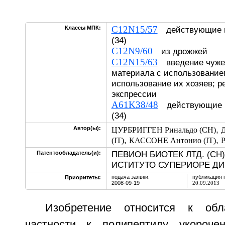
C12N15/57
Классы МПК:
действующие н
(34)
C12N9/60
из дрожжей
C12N15/63
введение чужер
материала с использованием
использование их хозяев; р
экспрессии
A61K38/48
действующие н
(34)
,
Автор(ы):
ЦУРБРИГГЕН Ринальдо (CH)
,
,
(IT)
КАССОНЕ Антонио (IT)
Р
ПЕВИОН БИОТЕК ЛТД. (CH)
Патентообладатель(и):
ИСТИТУТО СУПЕРИОРЕ ДИ 
подача заявки:
публикация 
Приоритеты:
2008-09-19
20.09.2013
Изобретение относится к обл
частности к полипептиду укорочен