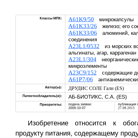
A61K9/50
Классы МПК:
микрокапсулы
A61K33/26
железо; его со
A61K33/06
алюминий, каль
соединения
A23L1/0532
из морских во
альгинаты, агар, каррагенан
A23L1/304
неорганические
микроэлементы
A23C9/152
содержащие до
A61P7/06
антианемические
Автор(ы):
ДРУДИС СОЛЕ Гали (ES)
АБ-БИОТИКС, С.А. (ES)
Патентообладатель(и):
подача заявки:
публикация 
Приоритеты:
2009-10-07
27.08.2013
Изобретение относится к обо
продукту питания, содержащему проду