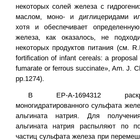
некоторых солей железа с гидроген
маслом, моно- и диглицеридами ил
хотя и обеспечивает определенну
железа, как оказалось, не подход
некоторых продуктов питания (см. R.F.
fortification of infant cereals: a proposal
fumarate or ferrous succinate», Am. J. Cl
pp.1274).
В EP-A-1694312 раск
моногидратированного сульфата желе
альгината натрия. Для получени
альгината натрия распыляют по по
частиц сульфата железа при перемеш