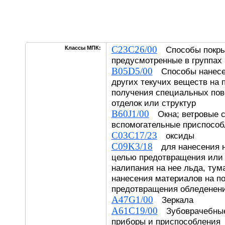
C23C26/00
Классы МПК:
Способы покрыт
предусмотренные в группах
B05D5/00
Способы нанесен
других текучих веществ на 
получения специальных пов
отделок или структур
B60J1/00
Окна; ветровые с
вспомогательные приспособ
C03C17/23
оксиды
C09K3/18
для нанесения н
целью предотвращения или
налипания на нее льда, тум
нанесения материалов на п
предотвращения обледенени
A47G1/00
Зеркала
A61C19/00
Зубоврачебные
приборы и приспособления