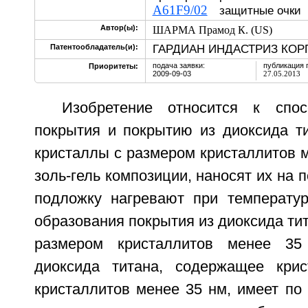
A61F9/02
защитные очк
Автор(ы):
ШАРМА Прамод К. (US)
ГАРДИАН ИНДАСТРИЗ КОРП
Патентообладатель(и):
подача заявки:
публикация 
Приоритеты:
2009-09-03
27.05.2013
Изобретение относится к спо
покрытия и покрытию из диоксида т
кристаллы с размером кристаллитов м
золь-гель композиции, наносят их на 
подложку нагревают при температур
образования покрытия из диоксида тит
размером кристаллитов менее 35
диоксида титана, содержащее кри
кристаллитов менее 35 нм, имеет по