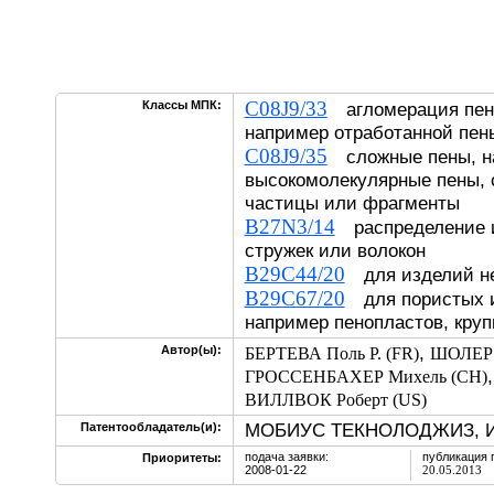
C08J9/33
Классы МПК:
агломерация пени
например отработанной пен
C08J9/35
сложные пены, н
высокомолекулярные пены,
частицы или фрагменты
B27N3/14
распределение и
стружек или волокон
B29C44/20
для изделий не
B29C67/20
для пористых и
например пенопластов, кру
,
Автор(ы):
БЕРТЕВА Поль Р. (FR)
ШОЛЕР 
ГРОССЕНБАХЕР Михель (CH)
ВИЛЛВОК Роберт (US)
МОБИУС ТЕКНОЛОДЖИЗ, ИН
Патентообладатель(и):
подача заявки:
публикация 
Приоритеты:
2008-01-22
20.05.2013