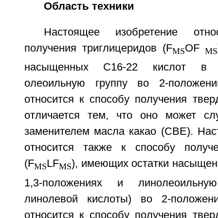
Область техники
Настоящее изобретение отн
получения триглицеридов (F
OF
MS
MS
насыщенных С16-22 кислот в 1
олеоильную группу во 2-положени
относится к способу получения твер
отличается тем, что оно может сл
заменителем масла какао (CBE). Нас
относится также к способу получе
(F
LF
), имеющих остатки насыщен
MS
MS
1,3-положениях и линолеоильную
линолевой кислоты) во 2-положени
относится к способу получения твер