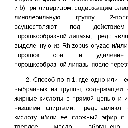
и b) триглицеридом, содержащим олео
линолеоильную группу 2-пол
осуществляют под действием 
порошкообразной липазы, представля
выделенную из Rhizopus oryzae и/или 
порошок сои, и удаление г
порошкообразной липазы после переэ
2. Способ по п.1, где одно или н
выбранных из группы, содержащей 
жирные кислоты с прямой цепью и 
низшими спиртами, представляют 
кислоту и/или ее сложный эфир с 
твердое масло обогащено 1,