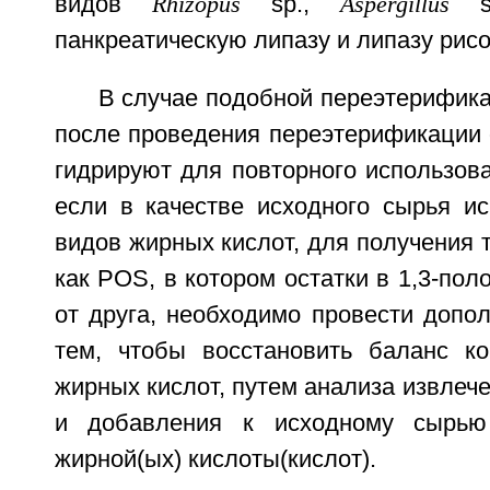
видов
Rhizopus
sp.,
Aspergillus
s
панкреатическую липазу и липазу рис
В случае подобной переэтерифик
после проведения переэтерификации 
гидрируют для повторного использова
если в качестве исходного сырья ис
видов жирных кислот, для получения т
как POS, в котором остатки в 1,3-пол
от друга, необходимо провести допо
тем, чтобы восстановить баланс к
жирных кислот, путем анализа извлеч
и добавления к исходному сырью 
жирной(ых) кислоты(кислот).