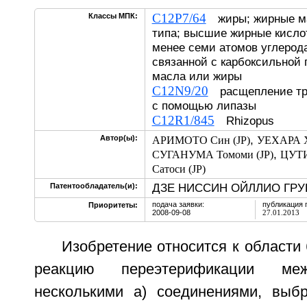
C12P7/64
Классы МПК:
жиры; жирные ма
типа; высшие жирные кисло
менее семи атомов углерода
связанной с карбоксильной 
масла или жиры
C12N9/20
расщепление три
с помощью липазы
C12R1/845
Rhizopus
,
Автор(ы):
АРИМОТО Син (JP)
УЕХАРА Хи
,
СУГАНУМА Томоми (JP)
ЦУТИ
Сатоси (JP)
ДЗЕ НИССИН ОЙЛЛИО ГРУП,
Патентообладатель(и):
подача заявки:
публикация 
Приоритеты:
2008-09-08
27.01.2013
Изобретение относится к области
реакцию переэтерификации м
несколькими а) соединениями, выб