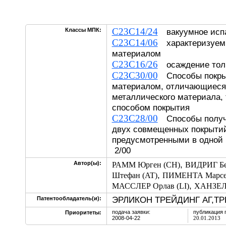
C23C14/24
Классы МПК:
вакуумное исп
C23C14/06
характеризуем
материалом
C23C16/26
осаждение толь
C23C30/00
Способы покры
материалом, отличающиеся 
металлического материала,
способом покрытия
C23C28/00
Способы получе
двух совмещенных покрытий
предусмотренными в одной 
2/00
,
Автор(ы):
РАММ Юрген (CH)
ВИДРИГ Бе
,
Штефан (AT)
ПИМЕНТА Марсел
,
МАССЛЕР Орлав (LI)
ХАНЗЕЛ
ЭРЛИКОН ТРЕЙДИНГ АГ,ТР
Патентообладатель(и):
подача заявки:
публикация 
Приоритеты:
2008-04-22
20.01.2013