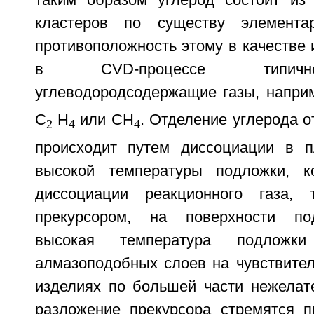
таким образом углерод состоит из
кластеров по существу элемента
противоположность этому в качестве 
в CVD-процессе типичн
углеводородсодержащие газы, наприм
С
Н
или СН
. Отделение углерода о
2
4
4
происходит путем диссоциации в п
высокой температуры подложки, к
диссоциации реакционного газа, 
прекурсором, на поверхности по
высокая температура подложк
алмазоподобных слоев на чувствител
изделиях по большей части нежелат
разложение прекурсора стремятся п