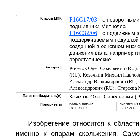
F16C17/03
Классы МПК:
с поворотными 
подшипники Митчелла
F16C32/06
с подвижным э
поддерживаемым подушкой и
созданной в основном иначе
движения вала, например ги
аэростатические
,
Автор(ы):
Кочетов Олег Савельевич (RU)
,
(RU)
Козочкин Михаил Павлов
Александр Владимирович (RU)
,
Александрович (RU)
Стареева 
Кочетов Олег Савельевич (
Патентообладатель(и):
подача заявки:
публикация 
Приоритеты:
2011-08-19
20.12.2012
Изобретение относится к област
именно к опорам скольжения. Само