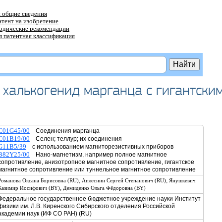
 общие сведения
атент на изобретение
тодические рекомендации
 патентная классификация
халькогенид марганца с гигантски
C01G45/00
Соединения марганца
C01B19/00
Селен; теллур; их соединения
G11B5/39
с использованием магниторезистивных приборов
B82Y25/00
Нано-магнетизм, например полное магнитное
сопротивление, анизотропное магнитное сопротивление, гигантское
магнитное сопротивление или туннельное магнитное сопротивление
,
,
Романова Оксана Борисовна (RU)
Аплеснин Сергей Степанович (RU)
Янушкевич
,
Казимир Иосифович (BY)
Демиденко Ольга Фёдоровна (BY)
Федеральное государственное бюджетное учреждение науки Институт
физики им. Л.В. Киренского Сибирского отделения Российской
академии наук (ИФ СО РАН) (RU)