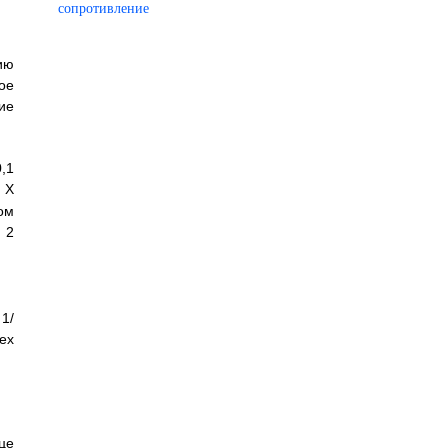
сопротивление
ию
ое
ие
,1
Х
ом
2
1/
ех
це