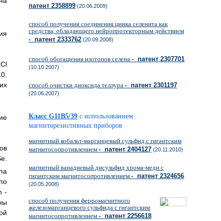
а
патент 2358899
(20.06.2009)
способ получения соединения цинка селенита как
средства, обладающего нейропротекторным действием
ия
- патент 2333762
(20.09.2008)
способ обогащения изотопов селена
- патент 2307701
Cl
(10.10.2007)
10,
их
способ очистки диоксида теллура
- патент 2301197
(20.06.2007)
Класс G11B5/39
с использованием
ие
магниторезистивных приборов
магнитный кобальт-марганцевый сульфид с гигантским
ов
магнитосопротивлением
- патент 2404127
(20.11.2010)
e.
магнитный ванадиевый дисульфид хрома-меди с
па
гигантским магнитосопротивлением
- патент 2324656
по
(20.05.2008)
 -
способ получения ферромагнитного
ны
железомарганцевого сульфида с гигантским
ой
магнитосопротивлением
- патент 2256618