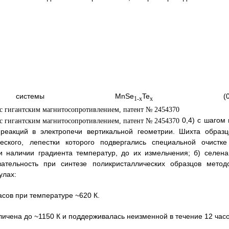
системы MnSe
Te
(0,
1-x
x
0,4) с шагом 
реакций в электропечи вертикальной геометрии. Шихта образц
еского, лепестки которого подвергались специальной очистке
и наличии градиента температур, до их измельчения; б) селена
тельность при синтезе поликристаллических образцов метод
улах:
асов при температуре ~620 К.
еличена до ~1150 К и поддерживалась неизменной в течение 12 часо