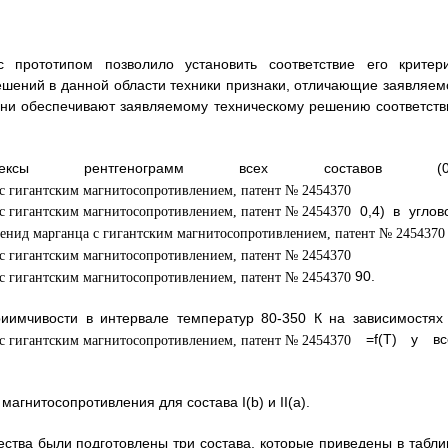
 прототипом позволило установить соответствие его критер
решений в данной области техники признаки, отличающие заявляем
они обеспечивают заявляемому техническому решению соответств
ксы рентгенограмм всех составов (0
0,4) в углов
90.
риимчивости в интервале температур 80-350 К на зависимостях 
=f(T) у вс
агнитосопротивления для состава I(b) и II(а).
ства были подготовлены три состава, которые приведены в табли