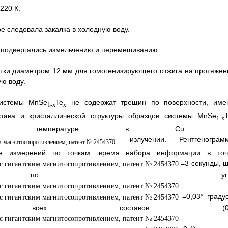
220 К.
е следовала закалка в холодную воду.
я подвергались измельчению и перемешиванию.
летки диаметром 12 мм для гомогенизирующего отжига на протяжен
ую воду.
системы MnSe
Te
не содержат трещин по поверхности, име
1-x
x
става и кристаллической структуры образцов системы MnSe
1-x
натной температуре в Cu 
-излучении. Рентгенограм
ме измерений по точкам: время набора информации в точ
=3 секунды, ш
ния по угл
=0,03° градус
рамм всех составов (0,