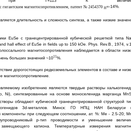
а при Т=113 К величин
=-14%.
Н
ляется длительность и сложность синтеза, а также низкие значен
ики EuSe с гранецентрированной кубической решеткой типа Na
y and hall effect of EuSe in fields up to 150 kOe. Phys. Rev.B., 1974, v.
олоссального магнитосопротивления наблюдается в области низк
11
очень больших значений ~10
%.
тствие дорогостоящих редкоземельных элементов в составе и низк
ое магнитосопротивление.
являемому изобретению являются твердые растворы халькогенид
Co, Ni), синтезированные на основе моноселенида марганца MnS
астворы обладают кубической гранецентрированной структурой ти
лькогенидов 3d-металлов. Минск: ГО НПЦ НАН Беларуси 
й компоненты при следующем соотношении, ат. %: Me - 2.5-20; Mn
упроводниковый р-тип проводимости и уменьшение величи
и замещающего катиона. Температурные измерения магнитн