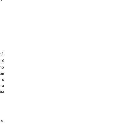
1
Х
по
ов
 с
 и
ом
в.