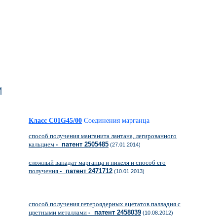
м
Класс C01G45/00
Соединения марганца
способ получения манганита лантана, легированного
кальцием
- патент 2505485
(27.01.2014)
сложный ванадат марганца и никеля и способ его
получения
- патент 2471712
(10.01.2013)
способ получения гетероядерных ацетатов палладия с
цветными металлами
- патент 2458039
(10.08.2012)