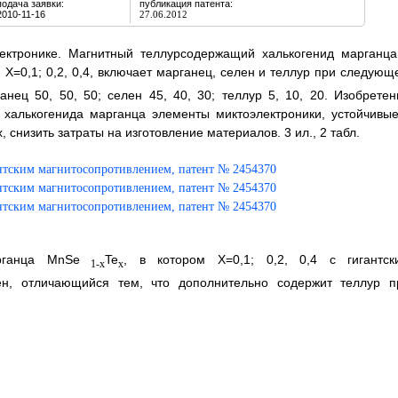
подача заявки:
публикация патента:
2010-11-16
27.06.2012
ектронике. Магнитный теллурсодержащий халькогенид марганца
м Х=0,1; 0,2, 0,4, включает марганец, селен и теллур при следующ
нец 50, 50, 50; селен 45, 40, 30; теллур 5, 10, 20. Изобретен
 халькогенида марганца элементы миктоэлектроники, устойчивые
снизить затраты на изготовление материалов. 3 ил., 2 табл.
рганца MnSe
Te
, в котором Х=0,1; 0,2, 0,4 с гигантск
1-x
x
н, отличающийся тем, что дополнительно содержит теллур п