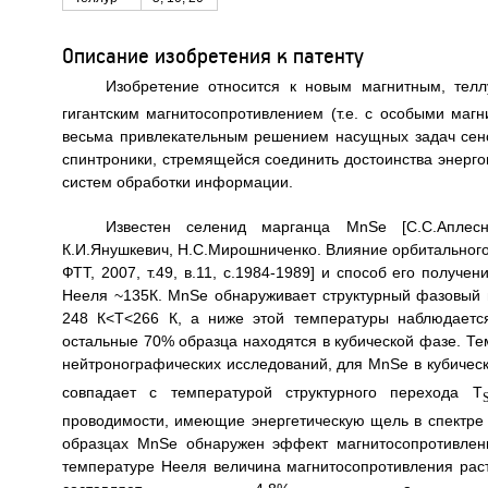
Описание изобретения к патенту
Изобретение относится к новым магнитным, тел
гигантским магнитосопротивлением (т.е. с особыми магн
весьма привлекательным решением насущных задач сенсо
спинтроники, стремящейся соединить достоинства энерг
систем обработки информации.
Известен селенид марганца MnSe [С.С.Аплесни
К.И.Янушкевич, Н.С.Мирошниченко. Влияние орбитального
ФТТ, 2007, т.49, в.11, с.1984-1989] и способ его получ
Нееля ~135К. MnSe обнаруживает структурный фазовый п
248 К<Т<266 К, а ниже этой температуры наблюдаетс
остальные 70% образца находятся в кубической фазе. Т
нейтронографических исследований, для MnSe в кубичес
совпадает с температурой структурного перехода T
проводимости, имеющие энергетическую щель в спектре 
образцах MnSe обнаружен эффект магнитосопротивлен
температуре Нееля величина магнитосопротивления раст