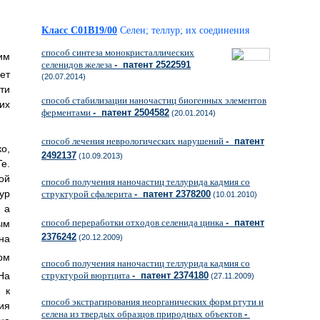
Класс C01B19/00
Селен; теллур; их соединения
способ синтеза монокристаллических
им
селенидов железа
- патент 2522591
ет
(20.07.2014)
ти
способ стабилизации наночастиц биогенных элементов
их
ферментами
- патент 2504582
(20.01.2014)
способ лечения неврологических нарушений
- патент
о,
2492137
(10.09.2013)
e.
ой
способ получения наночастиц теллурида кадмия со
ур
структурой сфалерита
- патент 2378200
(10.01.2010)
 а
способ переработки отходов селенида цинка
- патент
ым
2376242
(20.12.2009)
на
ом
способ получения наночастиц теллурида кадмия со
На
структурой вюртцита
- патент 2374180
(27.11.2009)
 к
способ экстрагирования неорганических форм ртути и
ия
селена из твердых образцов природных объектов
-