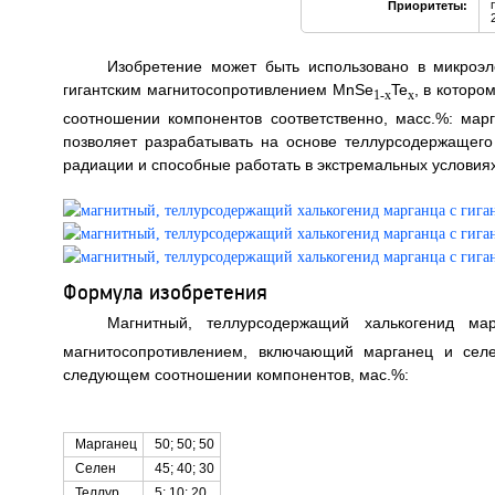
Приоритеты:
Изобретение может быть использовано в микроэл
гигантским магнитосопротивлением MnSe
Te
, в которо
1-x
x
соотношении компонентов соответственно, масс.%: марга
позволяет разрабатывать на основе теллурсодержащего
радиации и способные работать в экстремальных условиях, 
Формула изобретения
Магнитный, теллурсодержащий халькогенид ма
магнитосопротивлением, включающий марганец и селе
следующем соотношении компонентов, мас.%:
Марганец
50; 50; 50
Селен
45; 40; 30
Теллур
5; 10; 20