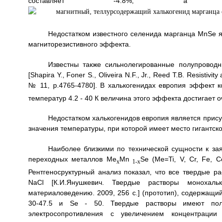
составляет -4.8%, 
Недостатком известного селенида марганца MnSe яв
магниторезистивного эффекта.
Известны также сильнолегированные полупроводн
[Shapira Y., Foner S., Oliveira N.F., Jr., Reed T.B. Resistivit
№ 11, p.4765-4780]. В халькогенидах европия эффект к
температур 4.2 - 40 К величина этого эффекта достигает 
Недостатком халькогенидов европия является прису
значения температуры, при которой имеет место гигантск
Наиболее близкими по технической сущности к за
переходных металлов Me
Mn
Se (Me=Ti, V, Cr, Fe, 
x
1-x
Рентгеносруктурный анализ показал, что все твердые р
NaCl [К.И.Янушкевич. Твердые растворы моноха
материаловедению. 2009, 256 с.] (прототип), содержащи
30-47.5 и Se - 50. Твердые растворы имеют пол
электросопротивления с увеличением концентраци