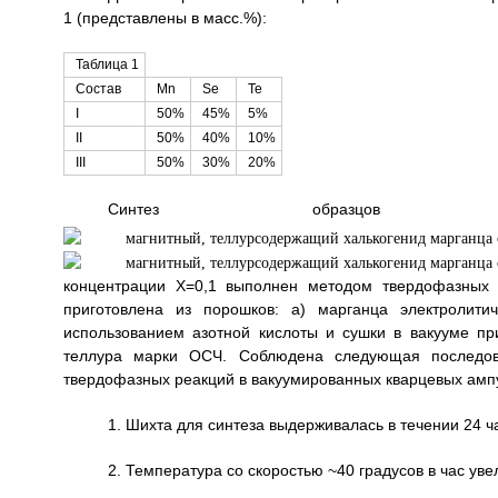
1 (представлены в масс.%):
Таблица 1
Состав
Mn
Se
Те
I
50%
45%
5%
II
50%
40%
10%
III
50%
30%
20%
Синтез образцов 
концентрации Х=0,1 выполнен методом твердофазных 
приготовлена из порошков: а) марганца электролитич
использованием азотной кислоты и сушки в вакууме пр
теллура марки ОСЧ. Соблюдена следующая последова
твердофазных реакций в вакуумированных кварцевых амп
1. Шихта для синтеза выдерживалась в течении 24 ч
2. Температура со скоростью ~40 градусов в час ув