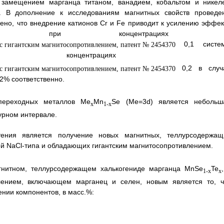
с замещением марганца титаном, ванадием, кобальтом и никел
. В дополнение к исследованиям магнитных свойств проведе
ено, что внедрение катионов Cr и Fe приводит к усилению эффек
ротивления при концентрациях 
0,1 систе
центрациях 
0,2 в случ
12% соответственно.
 переходных металлов Me
Mn
Se (Me=3d) является небольш
x
1-x
урном интервале.
тения является получение новых магнитных, теллурсодержащ
кой NaCl-типа и обладающих гигантским магнитосопротивлением.
магнитном, теллурсодержащем халькогениде марганца MnSe
Te
1-x
x
ивлением, включающем марганец и селен, новым является то, ч
нии компонентов, в масс.%: