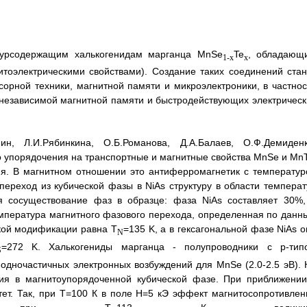
лурсодержащим халькогенидам марганца MnSe
Te
, обладающ
1-x
x
итоэлектрическими свойствами). Создание таких соединений стан
рной техники, магнитной памяти и микроэлектроники, в частнос
онезависимой магнитной памяти и быстродействующих электрическ
н, Л.И.Рябинкина, О.Б.Романова, Д.А.Балаев, О.Ф.Демиденк
 упорядочения на транспортные и магнитные свойства MnSe и MnT
ения. В магнитном отношении это антиферромагнетик с температур
ереход из кубической фазы в NiAs структуру в области температ
я сосуществование фаз в образце: фаза NiAs составляет 30%,
емпература магнитного фазового перехода, определенная по данн
кой модификации равна T
=135 K, а в гексагональной фазе NiAs о
N
=272 K. Халькогениды марганца - полупроводники с р-тип
S
одночастичных электронных возбуждений для MnSe (2.0-2.5 эВ). 
ия в магнитоупорядоченной кубической фазе. При приближении
ет. Так, при Т=100 К в поле Н=5 кЭ эффект магнитосопротивлен