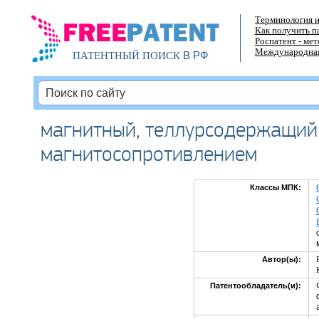
Терминология и
Как получить п
Роспатент - ме
Международная
В РФ
ПАТЕНТНЫЙ ПОИСК
магнитный, теллурсодержащий 
магнитосопротивлением
Классы МПК:
Автор(ы):
Патентообладатель(и):