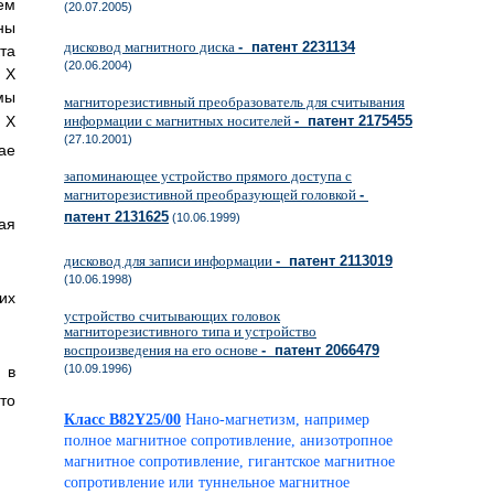
ем
(20.07.2005)
ны
дисковод магнитного диска
- патент 2231134
та
(20.06.2004)
Х
мы
магниторезистивный преобразователь для считывания
информации с магнитных носителей
- патент 2175455
Х
(27.10.2001)
ае
запоминающее устройство прямого доступа с
магниторезистивной преобразующей головкой
-
патент 2131625
(10.06.1999)
ая
дисковод для записи информации
- патент 2113019
(10.06.1998)
их
устройство считывающих головок
магниторезистивного типа и устройство
воспроизведения на его основе
- патент 2066479
(10.09.1996)
, в
то
Класс B82Y25/00
Нано-магнетизм, например
полное магнитное сопротивление, анизотропное
магнитное сопротивление, гигантское магнитное
сопротивление или туннельное магнитное