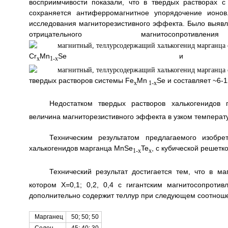
восприимчивости показали, что в твердых растворах 
сохраняется антиферромагнитное упорядочение ионов
исследования магниторезистивного эффекта. Было выявл
отрицательного магнитосоп
Cr
Mn
Se и кон
x
1-x
твердых растворов системы Fe
Mn
Se и составляет ~6-
x
1-x
Недостатком твердых растворов халькогенидов
величина магниторезистивного эффекта в узком температ
Техническим результатом предлагаемого изобре
халькогенидов марганца MnSe
Te
, с кубической решет
1-x
x
Технический результат достигается тем, что в 
котором Х=0,1; 0,2, 0,4 с гигантским магнитосопрот
дополнительно содержит теллур при следующем соотноше
Марганец
50; 50; 50
Селен
45; 40; 30