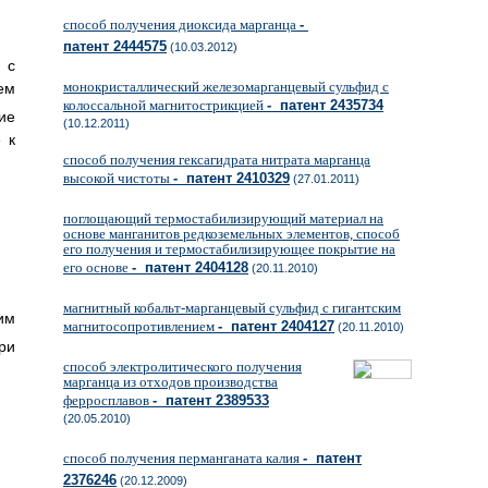
способ получения диоксида марганца
-
патент 2444575
(10.03.2012)
 с
монокристаллический железомарганцевый сульфид с
ем
колоссальной магнитострикцией
- патент 2435734
ие
(10.12.2011)
 к
способ получения гексагидрата нитрата марганца
высокой чистоты
- патент 2410329
(27.01.2011)
поглощающий термостабилизирующий материал на
основе манганитов редкоземельных элементов, способ
его получения и термостабилизирующее покрытие на
его основе
- патент 2404128
(20.11.2010)
магнитный кобальт-марганцевый сульфид с гигантским
им
магнитосопротивлением
- патент 2404127
(20.11.2010)
ри
способ электролитического получения
марганца из отходов производства
ферросплавов
- патент 2389533
(20.05.2010)
способ получения перманганата калия
- патент
2376246
(20.12.2009)