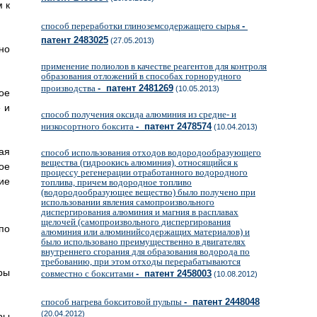
 к
способ переработки глиноземсодержащего сырья
-
патент 2483025
(27.05.2013)
но
применение полиолов в качестве реагентов для контроля
образования отложений в способах горнорудного
производства
- патент 2481269
(10.05.2013)
ое
 и
способ получения оксида алюминия из средне- и
низкосортного боксита
- патент 2478574
(10.04.2013)
ая
способ использования отходов водородообразующего
вещества (гидроокись алюминия), относящийся к
ое
процессу регенерации отработанного водородного
ие
топлива, причем водородное топливо
(водородообразующее вещество) было получено при
использовании явления самопроизвольного
диспергирования алюминия и магния в расплавах
щелочей (самопроизвольного диспергирования
по
алюминия или алюминийсодержащих материалов) и
было использовано преимущественно в двигателях
внутреннего сгорания для образования водорода по
требованию, при этом отходы перерабатываются
ры
совместно с бокситами
- патент 2458003
(10.08.2012)
способ нагрева бокситовой пульпы
- патент 2448048
(20.04.2012)
ры