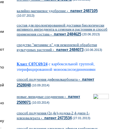
ие
калийно-магниевое удобрение
- патент 2487105
(10.07.2013)
состав для пролонгированной доставки биологически
активного ингредиента к семенам и растениям и способ
ии
применения состава
- патент 2484625
(20.06.2013)
средство "мегамикс n" для некорневой обработки
ют
культурных растений
- патент 2484073
(10.06.2013)
Класс C07C69/24
с карбоксильной группой,
по
этерифицированной монооксисоединениями
способ получения дифенилкарбоната
- патент
ей
2528048
(10.09.2014)
новые липидные соединения
- патент
2509071
но
(10.03.2014)
способ получения (2е,4е)-додека-2,4-диен-1-
илизовалерата
- патент 2473534
(27.01.2013)
ну
.
способ получения алкиловых эфиров карбоновых