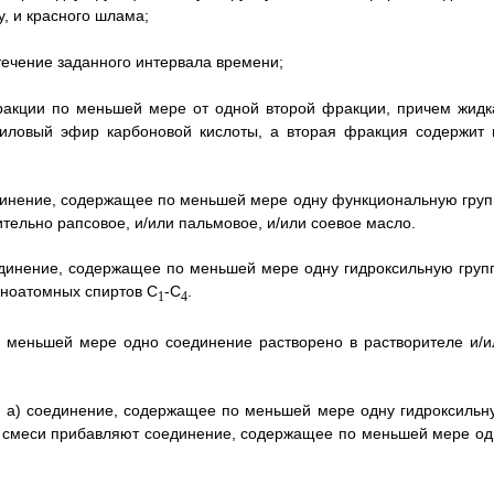
, и красного шлама;
течение заданного интервала времени;
ракции по меньшей мере от одной второй фракции, причем жидк
иловый эфир карбоновой кислоты, а вторая фракция содержит 
оединение, содержащее по меньшей мере одну функциональную груп
тельно рапсовое, и/или пальмовое, и/или соевое масло.
оединение, содержащее по меньшей мере одну гидроксильную групп
дноатомных спиртов С
-C
.
1
4
о меньшей мере одно соединение растворено в растворителе и/и
ии а) соединение, содержащее по меньшей мере одну гидроксильн
к смеси прибавляют соединение, содержащее по меньшей мере од