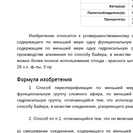
Автор(ы):
Патентообладатель(и):
Приоритеты:
Изобретение относится к усовершенствованному
содержащего по меньшей мере одну функциональную 
содержащим по меньшей мере одну гидроксильную гр
производстве алюминия по способу Байера, в качестве
можно более полное использование отхода - красного шла
26 з.п. ф-лы, 3 пр.
Формула изобретения
1. Способ переэтерификации по меньшей ме
функциональную группу сложного эфира, по меньше
гидроксильную группу, отличающийся тем, что исполь
способу Байера, в качестве соединения, ускоряющего реа
2. Способ по п.1, отличающийся тем, что он включа
a) смешивание соединения, содержащего по меньшей 