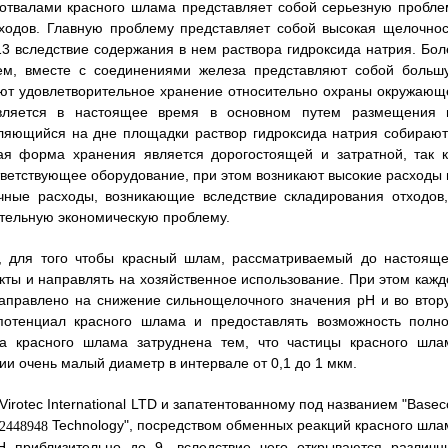
отвалами красного шлама представляет собой серьезную пробле
ходов. Главную проблему представляет собой высокая щелочнос
13 вследствие содержания в нем раствора гидроксида натрия. Бол
ем, вместе с соединениями железа представляют собой больш
яют удовлетворительное хранение относительно охраны окружающ
вляется в настоящее время в основном путем размещения 
ляющийся на дне площадки раствор гидроксида натрия собирают
ая форма хранения является дорогостоящей и затратной, так к
ветствующее оборудование, при этом возникают высокие расходы 
очные расходы, возникающие вследствие складирования отходов,
ительную экономическую проблему.
, для того чтобы красный шлам, рассматриваемый до настояще
кты и направлять на хозяйственное использование. При этом кажд
аправлено на снижение сильнощелочного значения pH и во втор
потенциал красного шлама и предоставлять возможность полно
ка красного шлама затруднена тем, что частицы красного шла
ии очень малый диаметр в интервале от 0,1 до 1 мкм.
rotec International LTD и запатентованному под названием "Basec
Technology", посредством обменных реакций красного шла
H приблизительно до 9, вследствие чего открываются различн