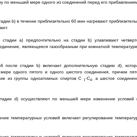
уру по меньшей мере одного из соединений перед его прибавлением
стадии b) в течение приблизительно 60 мин нагревают приблизитель
ают.
 стадии а) предпочтительно на стадии b) улавливают четверт
оединение, являющееся газообразным при комнатной температуре
об после стадии b) включает дополнительную стадию d), котор
мере одного пятого и одного шестого соединения, причем пят
ие из группы одноатомных спиртов С
-С
, а шестое соединен
1
4
 стадии d) осуществляют по меньшей мере изменение условий 
нение температурных условий включает регулирование температу
нение температурных условий включает регулирование температу