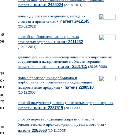
кислот
- патент 2425024
(27.07.2011)
новые душистые соединения, метод их
синтеза и применения
- патент 2412149
(20.02.2011)
ей
способ карбонилирования простых
ре
алкиловых эфиров
- патент 2411232
(10.02.2011)
длинноцепочечные ненасыщенные оксигенированные
соединения и их применение в области терапии,
косметики и питания
- патент 2331415
(20.08.2008)
да
новые производные норборнана и
ок
норборнена, их применение и содержащие
ют
их ароматные продукты
- патент 2288910
(10.12.2006)
ов
го
способ получения (низших) алкиловых эфиров жирных
ют
кислот
- патент 2287519
(20.11.2006)
способ переэтерификации жира и/или масла
биологического происхождения путем алкоголиза
-
нн
патент 2263660
(10.11.2005)
ет