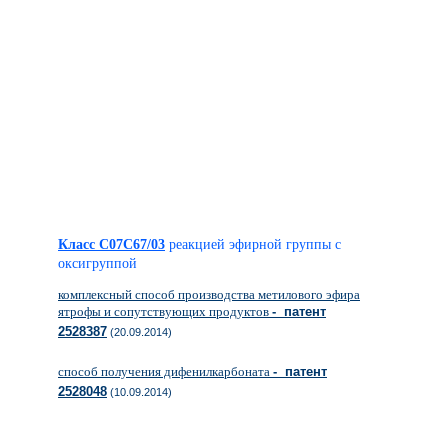
Класс C07C67/03
реакцией эфирной группы с
оксигруппой
комплексный способ производства метилового эфира
ятрофы и сопутствующих продуктов
- патент
2528387
(20.09.2014)
способ получения дифенилкарбоната
- патент
2528048
(10.09.2014)