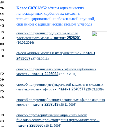
му
ть
Класс C07C69/52
эфиры ациклических
ненасыщенных карбоновых кислот с
ее
этерифицированной карбоксильной группой,
ую
связанной с ациклическим атомом углерода
ей
на
способ получения продукта на основе
 и
растительного масла
- патент 2528201
(10.09.2014)
ак
на
смеси жирных кислот и их применение
- патент
 с
2483057
(27.05.2013)
способ получения алкиловых эфиров карбоновых
го
кислот
- патент 2425024
(27.07.2011)
ое
способ получения (мет)акриловой кислоты и сложных
ую
(мет)акриловых эфиров
- патент 2349577
(20.03.2009)
го
ма
способ получения (низших) алкиловых эфиров жирных
кислот
- патент 2287519
(20.11.2006)
on
способ переэтерификации жира и/или масла
биологического происхождения путем алкоголиза
-
ма
патент 2263660
(10.11.2005)
ые