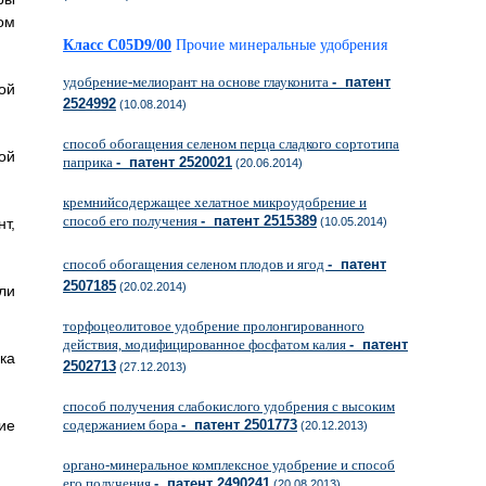
ом
Класс C05D9/00
Прочие минеральные удобрения
удобрение-мелиорант на основе глауконита
- патент
ой
2524992
(10.08.2014)
способ обогащения селеном перца сладкого сортотипа
ой
паприка
- патент 2520021
(20.06.2014)
кремнийсодержащее хелатное микроудобрение и
способ его получения
- патент 2515389
т,
(10.05.2014)
способ обогащения селеном плодов и ягод
- патент
2507185
(20.02.2014)
ли
торфоцеолитовое удобрение пролонгированного
действия, модифицированное фосфатом калия
- патент
ка
2502713
(27.12.2013)
способ получения слабокислого удобрения с высоким
ие
содержанием бора
- патент 2501773
(20.12.2013)
органо-минеральное комплексное удобрение и способ
его получения
- патент 2490241
(20.08.2013)