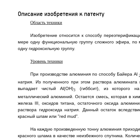
Описание изобретения к патенту
Область техники
Изобретение относится к способу переэтерифика
мере одну функциональную группу сложного эфира, п
одну гидроксильную группу.
Уровень техники
При производстве алюминия по способу Байера Al
натрия. Из полученного при этом раствора алюмината 
выпадает чистый Al(OH)
(гиббсит), из которого на
3
металлический алюминий. Остается смесь, которая в хим
железа III, оксидов титана, остаточного оксида алюмини
раствора гидроксида натрия. Данный остаток вследстви
красный шлам или "red mud".
На каждую произведенную тонну алюминия приходитс
красного шлама в качестве неизбежного спутника. Колич