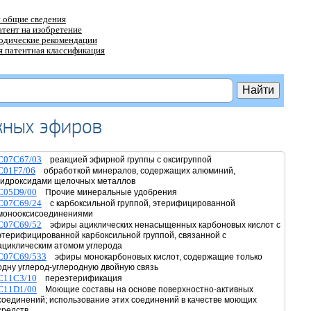
 общие сведения
атент на изобретение
тодические рекомендации
 патентная классификация
жных эфиров
C07C67/03
реакцией эфирной группы с оксигруппой
C01F7/06
обработкой минералов, содержащих алюминий,
гидроксидами щелочных металлов
C05D9/00
Прочие минеральные удобрения
C07C69/24
с карбоксильной группой, этерифицированной
монооксисоединениями
C07C69/52
эфиры ациклических ненасыщенных карбоновых кислот с
этерифицированной карбоксильной группой, связанной с
ациклическим атомом углерода
C07C69/533
эфиры монокарбоновых кислот, содержащие только
одну углерод-углеродную двойную связь
C11C3/10
переэтерификация
C11D1/00
Моющие составы на основе поверхностно-активных
соединений; использование этих соединений в качестве моющих
средств