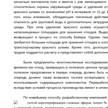
несколько миллионов тонн и вместе с уже имеющимися 
относительно охраны окружающей среды и удаления от
красного шлама со значениями pH в интервале от 11 до 
того, ионы алюминия, обладающие токсичным действи
опасность для грунтовой воды и дополнительно затрудн
среды. При этом удаление красного шлама осущест
непроницаемых площадках для хранения отходов. Выде
возвращают в процесс по способу Байера. Однако так
требуются большие площади для хранения отходов и соот
транспортировку красного шлама. Кроме того, долгоср
трудом поддаются расчету и представляют собой дополн
Были предприняты многочисленные исследования
времени как отход, превращать в полезные ценные проду
полезное предложение в первую очередь должно быть н
очередь должно также возможно полнее исчерпывать 
использования содержащихся компонентов. Переработ
вследствие условий процесса производства имеют в сечен
По новейшему способу, разработанному компанией Vi
с морской водой достигается уменьшение значения p