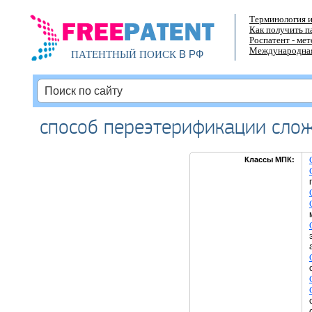
Терминология и
Как получить п
Роспатент - ме
Международная
В РФ
ПАТЕНТНЫЙ ПОИСК
способ переэтерификации сло
Классы МПК: