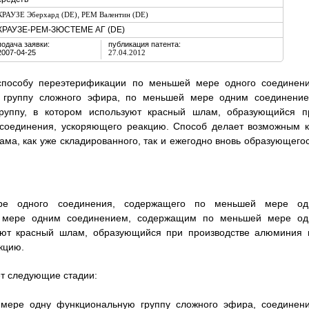
,
КРАУЗЕ Эберхард (DE)
РЕМ Валентин (DE)
КРАУЗЕ-РЕМ-ЗЮСТЕМЕ АГ (DE)
подача заявки:
публикация патента:
2007-04-25
27.04.2012
 способу переэтерификации по меньшей мере одного соединени
группу сложного эфира, по меньшей мере одним соединение
уппу, в котором используют красный шлам, образующийся п
 соединения, ускоряющего реакцию. Способ делает возможным к
ма, как уже складированного, так и ежегодно вновь образующегос
ре одного соединения, содержащего по меньшей мере од
й мере одним соединением, содержащим по меньшей мере од
зуют красный шлам, образующийся при производстве алюминия 
кцию.
ет следующие стадии:
мере одну функциональную группу сложного эфира, соединени