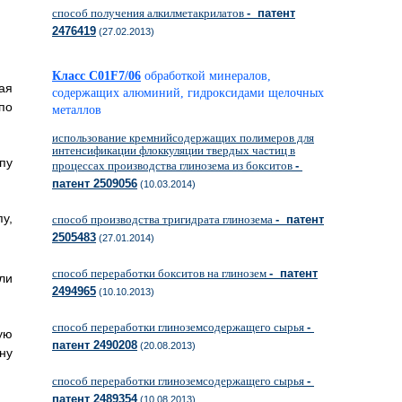
способ получения алкилметакрилатов
- патент
2476419
(27.02.2013)
Класс C01F7/06
обработкой минералов,
ая
содержащих алюминий, гидроксидами щелочных
по
металлов
использование кремнийсодержащих полимеров для
интенсификации флоккуляции твердых частиц в
пу
процессах производства глинозема из бокситов
-
патент 2509056
(10.03.2014)
у,
способ производства тригидрата глинозема
- патент
2505483
(27.01.2014)
способ переработки бокситов на глинозем
- патент
ли
2494965
(10.10.2013)
способ переработки глиноземсодержащего сырья
-
ую
патент 2490208
(20.08.2013)
ну
способ переработки глиноземсодержащего сырья
-
патент 2489354
(10.08.2013)