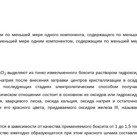
ции по меньшей мере одного компонента, содержащего по меньш
о меньшей мере одним компонентом, содержащим по меньшей ме
O
выделяют из тонко измельченного боксита раствором гидрокси
2
3
натрия после внесения затравки центров кристаллизации в осад
 последующих стадиях электролитическим способом получа
ическом отношении состоит в основном из оксидов или гидроксид
я, кварцевого песка, оксида кальция, оксида натрия и остаточно
е его красного цвета, придаваемого оксидом железа III, называ
я в зависимости от качества применяемого боксита от 1 до 1,5 то
ество ежегодно образующегося при этом красного шлама составля