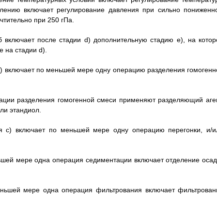
влению включает регулирование давления при сильно пониженн
тительно при 250 гПа.
б включает после стадии d) дополнительную стадию е), на котор
 на стадии d).
 е) включает по меньшей мере одну операцию разделения гомогенн
рации разделения гомогенной смеси применяют разделяющий аген
ли этандиол.
ия с) включает по меньшей мере одну операцию перегонки, и/и
ньшей мере одна операция седиментации включает отделение осад
меньшей мере одна операция фильтрования включает фильтрован