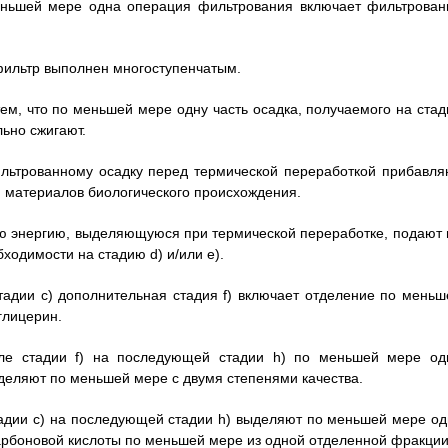
меньшей мере одна операция фильтрования включает фильтрован
-фильтр выполнен многоступенчатым.
ем, что по меньшей мере одну часть осадка, получаемого на стад
ьно сжигают.
ильтрованному осадку перед термической переработкой прибавля
и материалов биологического происхождения.
вую энергию, выделяющуюся при термической переработке, подают 
бходимости на стадию d) и/или е).
стадии с) дополнительная стадия f) включает отделение по меньш
глицерин.
сле стадии f) на последующей стадии h) по меньшей мере од
деляют по меньшей мере с двумя степенями качества.
стадии с) на последующей стадии h) выделяют по меньшей мере од
рбоновой кислоты по меньшей мере из одной отделенной фракции