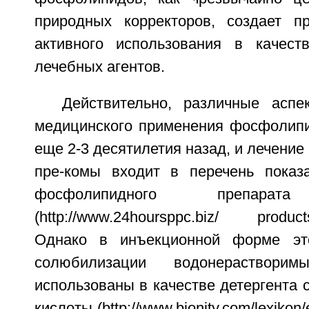
природных корректоров, создает п
активного использования в качест
лечебных агентов.
Действительно, различные асп
медицинского применения фосфолип
еще 2-3 десятилетия назад, и лечение
пре-комы входит в перечень показ
фосфолипидного препарата
(http://www.24hoursppc.biz/ products/
Однако в инъекционной форме эт
солюбилизации водонераствори
использованы в качестве детергента 
кислоты (bttp://www.bionity.com/lexikon/