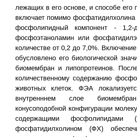
лежащих в его основе, и способе его 
включает помимо фосфатидилхолина (
фосфолипидный компонент - 1,2-ди
фосфоэтаноламин или фосфатидилэ
количестве от 0,2 до 7,0%. Включени
обусловлено его биологической знач
биомембран и липопротеинов. Посл
количественному содержанию фосфо
животных клеток. ФЭА локализуетс
внутренннем слое биомембра
конусоподобной конфигурации молеку
содержащими фосфолипидами (
фосфатидилхолином (ФХ) обеспеч