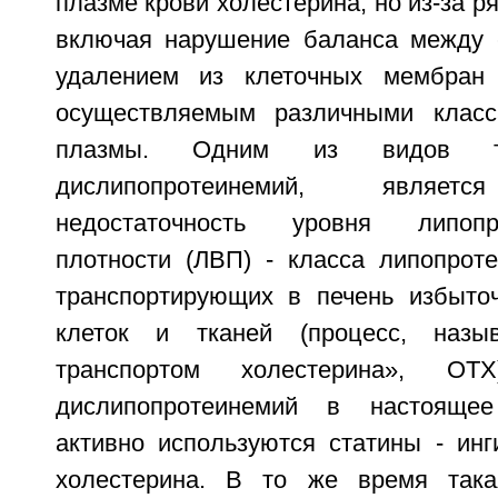
плазме крови холестерина, но из-за р
включая нарушение баланса между 
удалением из клеточных мембран 
осуществляемым различными класс
плазмы. Одним из видов та
дислипопротеинемий, являетс
недостаточность уровня липоп
плотности (ЛВП) - класса липопрот
транспортирующих в печень избыто
клеток и тканей (процесс, назы
транспортом холестерина», ОТ
дислипопротеинемий в настояще
активно используются статины - инг
холестерина. В то же время така