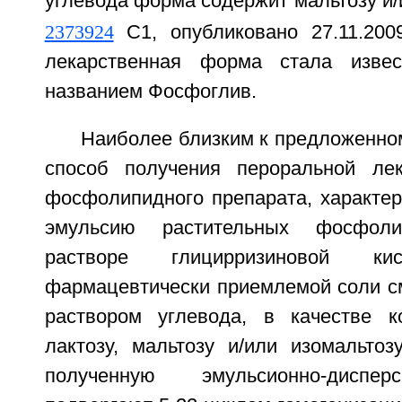
углевода форма содержит мальтозу и/
2373924
С1, опубликовано 27.11.2009
лекарственная форма стала изве
названием Фосфоглив.
Наиболее близким к предложенно
способ получения пероральной ле
фосфолипидного препарата, характер
эмульсию растительных фосфол
растворе глицирризиновой 
фармацевтически приемлемой соли 
раствором углевода, в качестве к
лактозу, мальтозу и/или изомальтоз
полученную эмульсионно-диспе