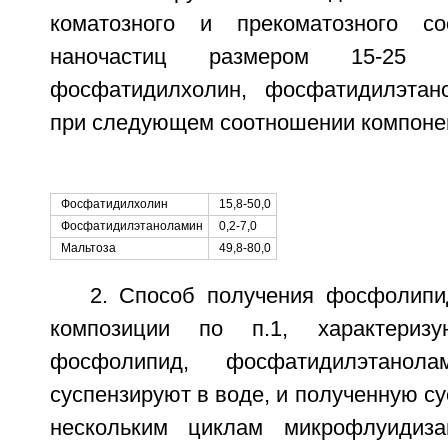
коматозного и прекоматозного с
наночастиц размером 15-25 
фосфатидилхолин, фосфатидилэтан
при следующем соотношении компонен
Фосфатидилхолин
15,8-50,0
Фосфатидилэтаноламин
0,2-7,0
Мальтоза
49,8-80,0
2. Способ получения фосфолипи
композиции по п.1, характериз
фосфолипид, фосфатидилэтанол
суспензируют в воде, и полученную с
нескольким циклам микрофлуидиз