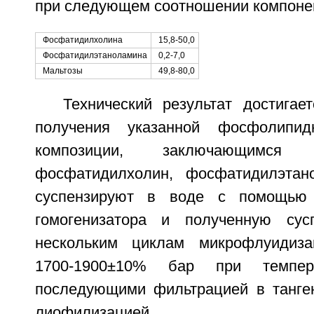
при следующем соотношении компонен
Фосфатидилхолина
15,8-50,0
Фосфатидилэтаноламина
0,2-7,0
Мальтозы
49,8-80,0
Технический результат достигае
получения указанной фосфолипид
композиции, заключающим
фосфатидилхолин, фосфатидилэтан
суспензируют в воде с помощью р
гомогенизатора и полученную сус
нескольким циклам микрофлуидиз
1700-1900±10% бар при темпер
последующими фильтрацией в танге
лиофилизацией.