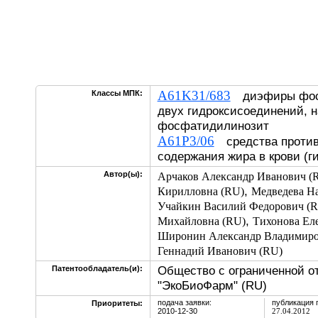
A61K31/683
Классы МПК:
диэфиры фосф
двух гидроксисоединений, 
фосфатидилинозит
A61P3/06
средства против
содержания жира в крови (г
Автор(ы):
Арчаков Александр Иванович (
,
Кирилловна (RU)
Медведева На
Учайкин Василий Федорович (
,
Михайловна (RU)
Тихонова Еле
Широнин Александр Владимиро
Геннадий Иванович (RU)
Общество с ограниченной о
Патентообладатель(и):
"ЭкоБиоФарм" (RU)
подача заявки:
публикация 
Приоритеты:
2010-12-30
27.04.2012