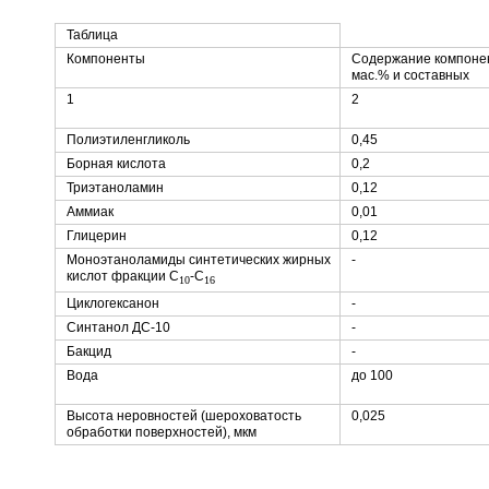
Таблица
Компоненты
Содержание компонен
мас.% и составных
1
2
Полиэтиленгликоль
0,45
Борная кислота
0,2
Триэтаноламин
0,12
Аммиак
0,01
Глицерин
0,12
Моноэтаноламиды синтетических жирных
-
кислот фракции C
-C
10
16
Циклогексанон
-
Синтанол ДС-10
-
Бакцид
-
Вода
до 100
Высота неровностей (шероховатость
0,025
обработки поверхностей), мкм