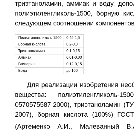
триэтаноламин, аммиак и воду, допо
полиэтиленгликоль-1500, борную кис
следующем соотношении компонентов
Полиэтиленгликоль-1500
0,45-1,5
Борная кислота
0,2-0,3
Триэтаноламин
0,1-0,15
Аммиак
0,01-0,03
Глицерин
0,12-0,15
Вода
до 100
Для реализации изобретения не
вещества: полиэтиленгликоль-15
0570575587-2000), триэтаноламин (ТУ
2007), борная кислота (100%) ГОС
(Артеменко А.И., Малеванный В.