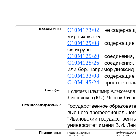
C10M173/02
Классы МПК:
не содержащи
жирных масел
C10M129/08
содержащие н
оксигрупп
C10M125/20
соединения, 
C10M125/26
соединения, 
или бор, например диоксид 
C10M133/08
содержащие о
C10M145/24
простые пол
Автор(ы):
Полетаев Владимир Алексеевич
,
Леонидовна (RU)
Чернов Леони
Государственное образоват
Патентообладатель(и):
высшего профессионального
"Ивановский государственн
университет имени В.И. Лен
подача заявки:
публикация 
Приоритеты: