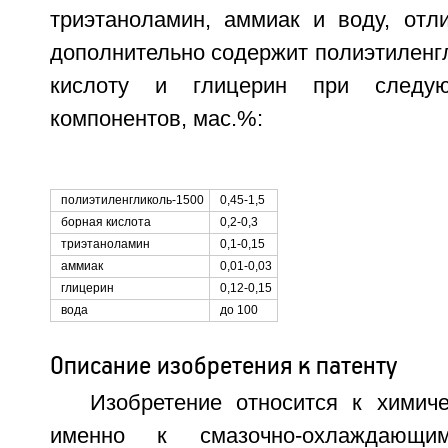
триэтаноламин, аммиак и воду, отл
дополнительно содержит полиэтиленг
кислоту и глицерин при следу
компонентов, мас.%:
полиэтиленгликоль-1500
0,45-1,5
борная кислота
0,2-0,3
триэтаноламин
0,1-0,15
аммиак
0,01-0,03
глицерин
0,12-0,15
вода
до 100
Описание изобретения к патенту
Изобретение относится к химич
именно к смазочно-охлаждающим