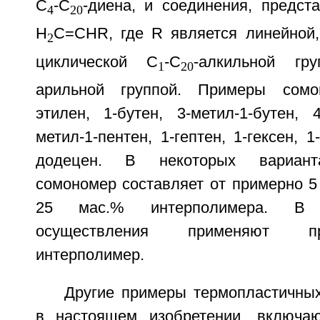
C
-C
-диена, и соединения, предст
4
20
H
C=CHR, где R является линейной,
2
циклической C
-C
-алкильной г
1
20
арильной группой. Примеры сомо
этилен, 1-бутен, 3-метил-1-бутен, 4
метил-1-пентен, 1-гептен, 1-гексен, 1
додецен. В некоторых вариант
сомономер составляет от примерно 5
25 мас.% интерполимера. В 
осуществления применяют проп
интерполимер.
Другие примеры термопластичны
в настоящем изобретении, включа