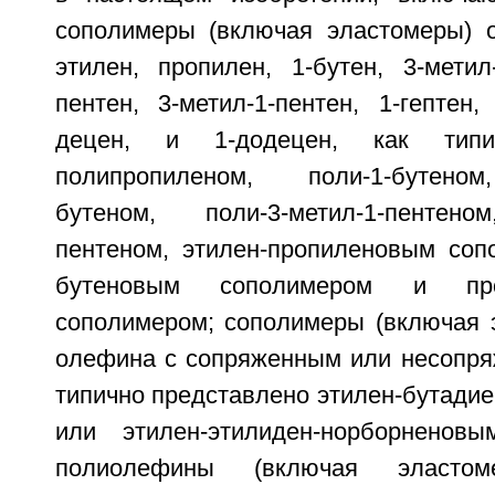
сополимеры (включая эластомеры) о
этилен, пропилен, 1-бутен, 3-метил-
пентен, 3-метил-1-пентен, 1-гептен, 
децен, и 1-додецен, как типи
полипропиленом, поли-1-бутеном
бутеном, поли-3-метил-1-пентеном
пентеном, этилен-пропиленовым сопо
бутеновым сополимером и проп
сополимером; сополимеры (включая 
олефина с сопряженным или несопря
типично представлено этилен-бутади
или этилен-этилиден-норборненов
полиолефины (включая эластом