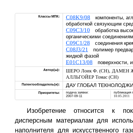
C08K9/08
Классы МПК:
компоненты, агл
обработкой связующим сре
C09C3/10
обработка высо
органическими соединения
C09C1/28
соединения кр
C08J3/21
полимер предвар
жидкой фазой
E01C13/08
поверхности, и
,
Автор(ы):
ШЕРО Лоик Ф. (CH)
ДАМЕН Жю
АЛЛЬГОЙЕР Томас (CH)
ДАУ ГЛОБАЛ ТЕКНОЛОДЖИЗ
Патентообладатель(и):
подача заявки:
публикация 
Приоритеты:
2007-09-11
10.05.2011
Изобретение относится к по
дисперсным материалам для исполь
наполнителя для искусственного газ