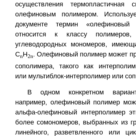
осуществления термопластичная 
олефиновым полимером. Использу
документе термин «олефиновый
относится к классу полимеров,
углеводородных мономеров, имею
C
H
. Олефиновый полимер может пр
n
2n
сополимера, такого как интерполим
или мультиблок-интерполимер или со
В одном конкретном вариант
например, олефиновый полимер мож
альфа-олефиновый интерполимер эт
более сомономеров, выбранных из гр
линейного, разветвленного или ци