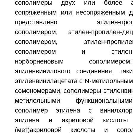
сополимеры двух или более а
сопряженным или несопряженным ди
представлено этилен-пропил
сополимером, этилен-пропилен-диц
сополимером, этилен-пропилен-1
сополимером и этилен-проп
норборненовым сополимеро
этиленвинилового соединения, так
этиленвинилацетата с N-метилольны
сомономерами, сополимеры этиленвин
метилольными функциональным
сополимер этилена с винилхлор
этилена и акриловой кислот
(мет)акриловой кислоты и соп