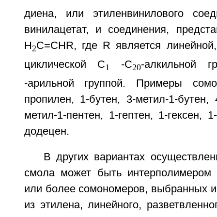
диена, или этиленвинилового соед
винилацетат, и соединения, предст
H
C=CHR, где R является линейной,
2
циклической C
-C
-алкильной 
1
20
-арильной группой. Примеры сом
пропилен, 1-бутен, 3-метил-1-бутен, 
метил-1-пентен, 1-гептен, 1-гексен, 1
додецен.
В других вариантах осуществлен
смола может быть интерполимером 
или более сомономеров, выбранных и
из этилена, линейного, разветвленно