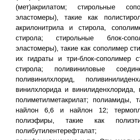
(мет)акрилатом; стирольные соп
эластомеры), такие как полистиро
акрилонитрила и стирола, сополим
стирола; стирольные блок-соп
эластомеры), такие как сополимер сти
их гидраты и три-блок-сополимер с
стирола; поливиниловые соеди
поливинилхлорид, поливинилиден
винилхлорида и винилиденхлорида, 
полиметилметакрилат; полиамиды, т
найлон 6,6 и найлон 12; термоп
полиэфиры, такие как полиэти
полибутилентерефталат; 