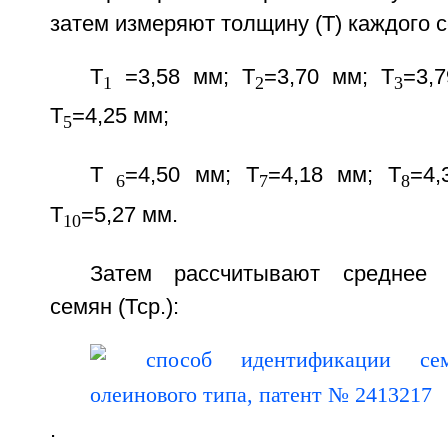
затем измеряют толщину (Т) каждого 
Т
=3,58 мм; Т
=3,70 мм; Т
=3,
1
2
3
Т
=4,25 мм;
5
Т
=4,50 мм; Т
=4,18 мм; Т
=4,
6
7
8
Т
=5,27 мм.
10
Затем рассчитывают среднее 
семян (Тср.):
.