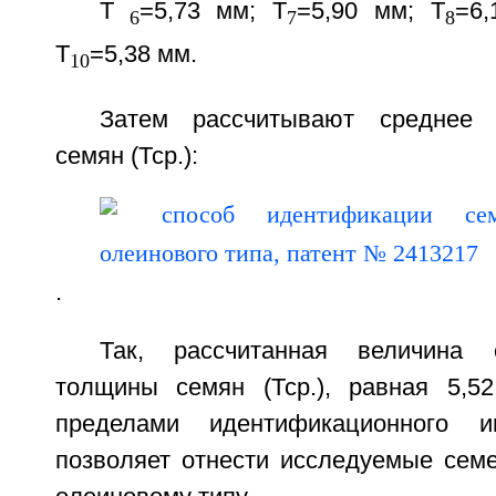
Т
=5,73 мм; Т
=5,90 мм; T
=6,
6
7
8
Т
=5,38 мм.
10
Затем рассчитывают среднее 
семян (Тср.):
.
Так, рассчитанная величина 
толщины семян (Тср.), равная 5,5
пределами идентификационного и
позволяет отнести исследуемые семе