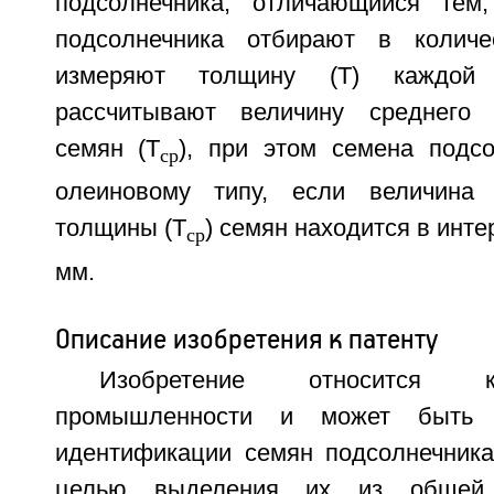
подсолнечника, отличающийся тем
подсолнечника отбирают в количе
измеряют толщину (Т) каждо
рассчитывают величину среднего
семян (Т
), при этом семена подсо
ср
олеиновому типу, если величина 
толщины (Т
) семян находится в инте
ср
мм.
Описание изобретения к патенту
Изобретение относится 
промышленности и может быть 
идентификации семян подсолнечника
целью выделения их из общей