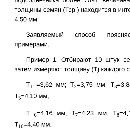
подсолнечника более 70%, величина
толщины семян (Тср.) находится в инт
4,50 мм.
Заявляемый способ поясня
примерами.
Пример 1. Отбирают 10 штук се
затем измеряют толщину (Т) каждого 
Т
=3,62 мм; Т
=3,75 мм; Т
=3,
1
2
3
Т
=4,10 мм;
5
Т
=4,16 мм; Т
=4,23 мм; Т
=4,
6
7
8
Т
=4,40 мм.
10