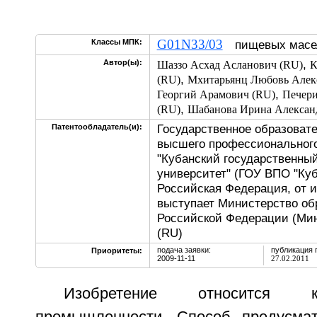
G01N33/03
Классы МПК:
пищевых масел
,
Автор(ы):
Шаззо Асхад Асланович (RU)
К
,
(RU)
Мхитарьянц Любовь Алек
,
Георгий Арамович (RU)
Печери
,
(RU)
Шабанова Ирина Алексан
Государственное образоват
Патентообладатель(и):
высшего профессионального
"Кубанский государственны
университет" (ГОУ ВПО "Куб
Российская Федерация, от 
выступает Министерство об
Российской Федерации (Мин
(RU)
подача заявки:
публикация 
Приоритеты:
2009-11-11
27.02.2011
Изобретение относится 