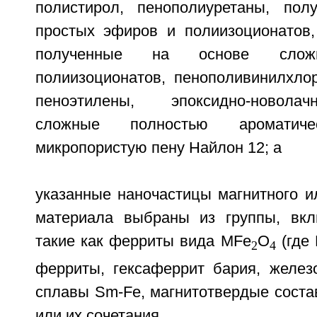
полистирол, пенополиуретаны, пол
простых эфиров и полиизоционатов,
полученные на основе сло
полиизоционатов, пенополивинилхло
пеноэтилены, эпоксидно-новола
сложные полностью ароматиче
микропористую пену Найлон 12; а
указанные наночастицы магнитного и
материала выбраны из группы, вк
такие как ферриты вида МFе
O
(где 
2
4
ферриты, гексаферрит бария, желез
сплавы Sm-Fe, магнитотвердые соста
или их сочетания.