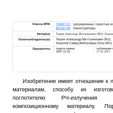
C08K7/22
Классы МПК:
расширенные, пористые ил
B82B1/00
Наноструктуры
,
Автор(ы):
Тишин Александр Метталинович (RU)
Халило
Тишин Александр Метталинович (RU),
Патентообладатель(и):
Халилов Самед Вейсалкара Оглы (RU)
подача заявки:
публикация 
Приоритеты:
2007-12-28
27.01.2011
Изобретение имеет отношение к 
материалам, способу их изготов
поглотителю РЧ-излучения
композиционному материалу. По