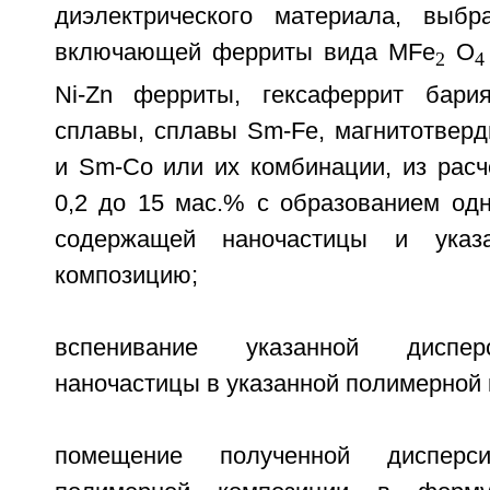
диэлектрического материала, выбр
включающей ферриты вида MFe
O
2
4
Ni-Zn ферриты, гексаферрит бария
сплавы, сплавы Sm-Fe, магнитотверд
и Sm-Co или их комбинации, из расч
0,2 до 15 мас.% с образованием одн
содержащей наночастицы и указ
композицию;
вспенивание указанной диспер
наночастицы в указанной полимерной 
помещение полученной дисперс