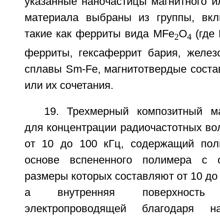
указанные наночастицы магнитного и
материала выбраны из группы, вк
такие как ферриты вида МFе
O
(где 
2
4
ферриты, гексаферрит бария, желез
сплавы Sm-Fe, магнитотвердые соста
или их сочетания.
19. Трехмерный композитный м
для концентрации радиочастотных во
от 10 до 100 кГц, содержащий пол
основе вспененного полимера с 
размеры которых составляют от 10 до 
а внутренняя поверхность
электропроводящей благодаря н