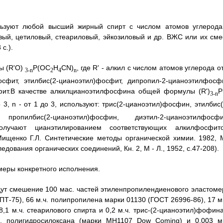
льзуют любой высший жирный спирт с числом атомов углерода
вый, цетиловый, стеариловый, эйкозиловый и др. ВЖС или их сме
с.).
ы (R'O)
P(OC
H
CN)
, где R' - алкил с числом атомов углерода о
3-n
2
4
n
осфит, этилбис(2-цианоэтил)фосфит, дипропил-2-цианоэтилфосфи
сфит.В качестве алкилцианоэтилфосфина общей формулы (R')
P
3-n
о 3, n - от 1 до 3, используют: трис(2-цианоэтил)фосфин, этилбис(
пропилбис(2-цианоэтил)фосфин, диэтил-2-цианоэтилфосфи
лучают цианэтилированием соответствующих алкилфосфито
щенко Г.Л. Синтетические методы органической химии. 1982, М
ледования органических соединений, Кн. 2, М - Л., 1952, с.47-208).
еры конкретного исполнения.
ут смешение 100 мас. частей этиленпропилендиенового эластоме
Т-75), 66 м.ч. полипропилена марки 01130 (ГОСТ 26996-86), 17 м.
,1 м.ч. стеарилового спирта и 0,2 м.ч. трис-(2-цианоэтил)фофина
ч. полигидросилоксана (марки МН1107 Dow Coming) и 0,003 м.