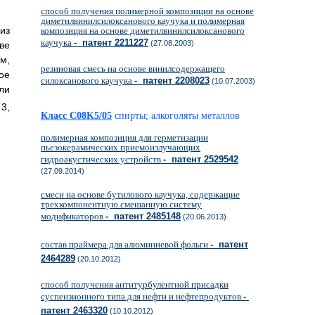
способ получения полимерной композиции на основе
диметилвинилсилоксанового каучука и полимерная
из
композиция на основе диметилвинилсилоксанового
каучука
- патент 2211227
(27.08.2003)
ве
м,
резиновая смесь на основе винилсодержащего
ое
силоксанового каучука
- патент 2208023
(10.07.2003)
ли
 3,
Класс C08K5/05
спирты; алкоголяты металлов
полимерная композиция для герметизации
пьезокерамических приемоизлучающих
гидроакустических устройств
- патент 2529542
(27.09.2014)
смеси на основе бутилового каучука, содержащие
трехкомпонентную смешанную систему
модификаторов
- патент 2485148
(20.06.2013)
состав праймера для алюминиевой фольги
- патент
2464289
(20.10.2012)
способ получения антитурбулентной присадки
суспензионного типа для нефти и нефтепродуктов
-
патент 2463320
(10.10.2012)