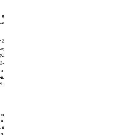
 в
си
т 2
т,
(C
2-
н.
в,
.:
ра
ч.
 в
ч.