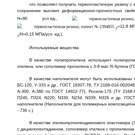
что позволяет получить термопластичную резину с 
сохранении высоких деформационно-прочностных свойс
Н=90 усл.ед.,
=11,8 М
у
/H=0,15 МПа/усл. ед.).
у
Используемые вещества
В качестве полипропилена используют полипроп
этилена, или сополимер пропилена с 3-8 мас.% бутена (Г
В качестве наполнителя могут быть использованы 
БС-120, У-333 и др., ГОСТ 18307-78, ТУ 2168-016-002048
А-300, А-380 по ГОСТ 14922-77), Росила-175 (ТУ 2168-
П245, П324, N220, N330, N234, N339, N326 и др. ГОС
наполнители (Наполнители для полимерных композиционных
- 736 с.).
В качестве этиленпропилендиенового эластомера (
с дициклопентадиеном, сополимер этилена с пропиленом 