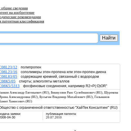
 общие сведения
атент на изобретение
тодические рекомендации
 патентная классификация
C08L23/12
полипропен
C08L23/16
сополимеры этен-пропена или этен-пропен-диена
C08L83/05
содержащие кремний, связанный с водородом
C08K5/05
спирты; алкоголяты металлов
C08K5/5313
фосфиновые соединения, например R2=P(:O)OR"
,
,
Заикин Александр Евгеньевич (RU)
Бикмуллин Раис Сулейманович (RU)
Шурекова
,
,
Ирина Александровна (RU)
Бусыгин Владимир Михайлович (RU)
Гильманов
Хамит Хамисович (RU)
Общество с ограниченной ответственностью "ХайТек Консалтинг" (RU)
подача заявки:
публикация патента:
2008-04-30
20.07.2010