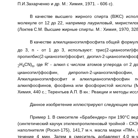
П.И.Захарченко и др. М.: Химия, 1971. - 606 с).
В качестве высшего жирного спирта (ВЖС) испо
молекуле от 12 до 22, например лауриловый, миристило
(Локтев С.М. Высшие жирные спирты. М.: Химия, 1970, 328 
В качестве алкилцианоэтилфосфита общей формул
до 3, n - от 1 до 3, используют: трис(2-цианоэтил)ф
пропилбис(2-цианоэтил)фосфит, диэтил-2-цианоэтилфо
H
CN)
, где R' - алкил с числом атомов углерода от 2 д
2
4
n
цианоэтил)фосфин, дипропил-2-цианоэтилфосфин, 
Алкилцианоэтилфосфит и алкилцианоэтилфосфин по
алкилфосфинов, фосфина или фосфористой кислоты (Ми
Химия, 440 с.; Терентьев А.П. В кн.: Реакции и методы исс
Данное изобретение иллюстрируют следующие прим
Пример 1. В смесителе «Брабендер» при 190°С вед
(синтетический каучук этиленпропиленовый тройной - СКЭП
наполнителя (Росил-175), 141,7 м.ч. масла марки «ПМ», 8
течение 4 мин. Затем в смеситель добавляют 4,0 м.