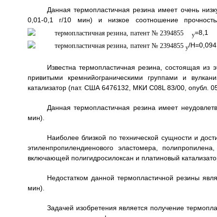
Данная термопластичная резина имеет очень низку
0,01-0,1 г/10 мин) и низкое соотношение прочность/
=8,1
у
/H=0,094
у
Известна термопластичная резина, состоящая из 
привитыми кремнийограническими группами и вулкан
катализатор (пат. США 6476132, МКИ C08L 83/00, опубл. 05
Данная термопластичная резина имеет неудовлетво
мин).
Наиболее близкой по технической сущности и дост
этиленпропилендиенового эластомера, полипропилена
включающей полигидросилоксан и платиновый катализатор 
Недостатком данной термопластичной резины являе
мин).
Задачей изобретения является получение термопла