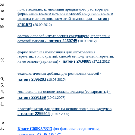
ри
полое волокно, композиция прядильного раствора для
ри
формования полого волокна и способ получения полого
ли
волокна с использованием этой композиции
- патент
2461671
(20.09.2012)
состав и способ изготовления связующего, препрега и
сотовой панели
- патент 2460745
(10.09.2012)
форполимерная композиция для изготовления
герметиков и покрытий, способ ее получения и герметик
.%
на ее основе (варианты)
- патент 2434889
(27.11.2011)
технологическая добавка для резиновых смесей
-
0,
патент 2396293
(10.08.2010)
5,
4,
композиция на основе полиакриламида (ее варианты)
-
патент 2291169
ые
(10.01.2007)
1.
пластификатор для резин на основе полярных каучуков
- патент 2255944
(10.07.2005)
 и
Класс C08K5/5313
фосфиновые соединения,
4-
например R2=P(:O)OR"