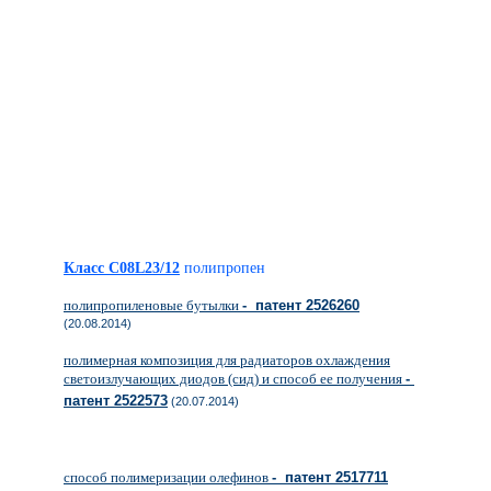
Класс C08L23/12
полипропен
полипропиленовые бутылки
- патент 2526260
(20.08.2014)
полимерная композиция для радиаторов охлаждения
светоизлучающих диодов (сид) и способ ее получения
-
патент 2522573
(20.07.2014)
способ полимеризации олефинов
- патент 2517711