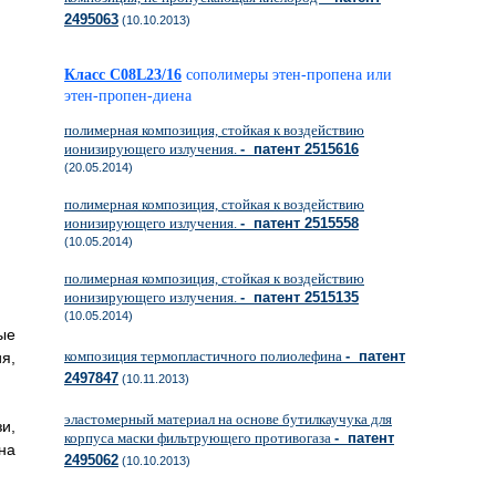
2495063
(10.10.2013)
Класс C08L23/16
сополимеры этен-пропена или
этен-пропен-диена
полимерная композиция, стойкая к воздействию
ионизирующего излучения.
- патент 2515616
(20.05.2014)
полимерная композиция, стойкая к воздействию
ионизирующего излучения.
- патент 2515558
(10.05.2014)
полимерная композиция, стойкая к воздействию
ионизирующего излучения.
- патент 2515135
(10.05.2014)
ые
композиция термопластичного полиолефина
- патент
я,
2497847
(10.11.2013)
эластомерный материал на основе бутилкаучука для
и,
корпуса маски фильтрующего противогаза
- патент
на
2495062
(10.10.2013)