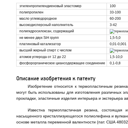
этиленпропилендиеновый эластомер
100
полипропилен
33-100
масло углеводородное
60-200
высокодисперсный наполнитель
3-42
полигидросилоксан, содержащий
не менее двух SiH групп
1,5-5,0
платиновый катализатор
0,01-0,001
высший жирный спирт с числом
атомов углерода от 12 до 22
1,5-10,0
фосфорорганическое циансодержащее соединение
0,1-0,8
Описание изобретения к патенту
Изобретение относится к термопластичным резина
могут быть использованы для изготовления различных эла
прокладки, эластичные изделия интерьера и экстерьера 
Известна термопластичная резина, состоящая и
насыщенного кристаллизующегося полиолефина и вулкан
основе металла переменной валентности (пат. США 480324