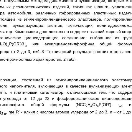
м, получаемым методом динамической вулканизации, которые мог
чных резинотехнических изделий, таких как шланги, уплотнени
ера автомобиля, различных гофрированных эластичных издели
стоящей из этиленпропилендиенового эластомера, полипропилен
теля, вулканизующих агентов, включающих полигидросилокса
лизатор. Композиция дополнительно содержит высший жирный спирт
аническое циансодержащее соединение, выбранное из груп
H
O)
P(OR')3
или алкилцианоэтилфосфина общей форму
4
n
-n
ерода от 2 до 3, n=1-3. Технический результат состоит в повышен
о-прочностных характеристик. 2 табл.
позиции, состоящей из этиленпропилендиенового эластомер
ного наполнителя, включающая в качестве вулканизующих агент
упп, и платиновый катализатор, отличающаяся тем, что содерж
в углерода от 12 до 22 и фосфорорганическое циансодержащ
оэтилфосфита общей формулы (NСС
Н
O)
Р(OR')
ил
2
4
n
3-n
)
, где R' - алкил с числом атомов углерода от 2 до 3, n = от 1 до
3-n