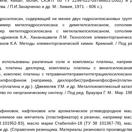
lene, Keltan, BUNA, СКЭПТ по ТУ 2294-022-05766801-2002) и д
 / П.И.Захарченко и др. М.: Химия, 1971. - 606 с.).
дросилоксан, содержащий не менее двух гидросилоксановых групп
лимер метилгидросилоксана с диметилсилоксаном, сополим
мер метилгидросилоксана с метилалкилсилоксаном, сополим
ндрианов К.А., Хананашвили Л.М. Технология элементорганическ
анов К.А. Методы элементорганической химии. Кремний. / Под ре
ть использованы различные соли и комплексы платины, наприм
ид, платины дихлорид, комплексы платины с винилсилоксана
, комплекс платины с тетравинилтетраметилтетрациклосилоксано
лфосфином (например, дихлоробис(трифенилфосфин)платин
платина и др.). (Джемелев У.М. и др. Металлокомплексный катал
тво по неорганическому синтезу. / Под ред. Брауэра Г. М.: Мир. 19
афиновое, нафтеновое или ароматическое углеводородное мас
няемое как мягчитель (пластификатор) в резинах, например мас
.101952-83), масло марки Стабилойл-18 (ТУ 38 101367-78), мас
 др. (Справочник резинщика. Материалы резинового производства.