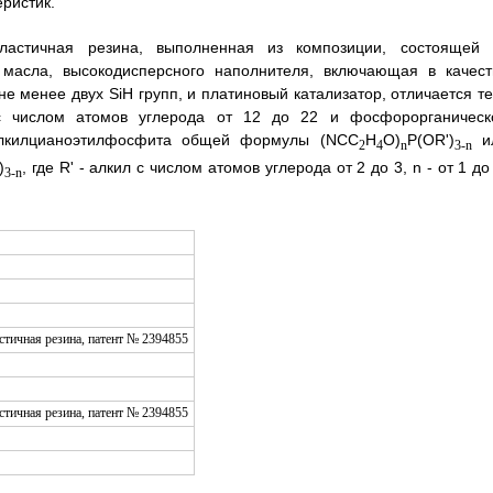
ристик.
ластичная резина, выполненная из композиции, состоящей 
 масла, высокодисперсного наполнителя, включающая в качест
 менее двух SiH групп, и платиновый катализатор, отличается те
с числом атомов углерода от 12 до 22 и фосфорорганическ
алкилцианоэтилфосфита общей формулы (NCC
H
O)
P(OR')
и
2
4
n
3-n
)
, где R' - алкил с числом атомов углерода от 2 до 3, n - от 1 до
3-n