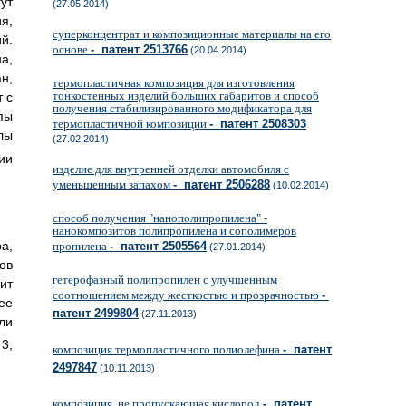
ут
(27.05.2014)
я,
суперконцентрат и композиционные материалы на его
й.
основе
- патент 2513766
(20.04.2014)
а,
н,
термопластичная композиция для изготовления
тонкостенных изделий больших габаритов и способ
 с
получения стабилизированного модификатора для
пы
термопластичной композиции
- патент 2508303
лы
(27.02.2014)
ии
изделие для внутренней отделки автомобиля с
уменьшенным запахом
- патент 2506288
(10.02.2014)
способ получения "нанополипропилена" -
нанокомпозитов полипропилена и сополимеров
а,
пропилена
- патент 2505564
(27.01.2014)
ов
гетерофазный полипропилен с улучшенным
ит
соотношением между жесткостью и прозрачностью
-
ее
патент 2499804
(27.11.2013)
и
 3,
композиция термопластичного полиолефина
- патент
2497847
(10.11.2013)
композиция, не пропускающая кислород
- патент