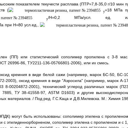
высоким показателем текучести расплава (ПТР=7,8-35,0 г/10 мин п
тв (
=18 МПа п
у
/Н=0,2 МПа/усл. ед. и
у
Па при Н=80 усл.ед.,
илен (ПП) или статистический сополимер пропилена с 3-8 мас
ОСТ 26996-86, ТУ2211-136-05766801-2006), или их смесь.
оксид кремния в виде белой сажи (например, марок БС-50, БС-10
72-2003), оксид кремния в виде "Аэросила" (например, марок А-17
03 8-00204872-2001), технический углерод различных марок (П23
Т 7885, ТУ 38-41558-97, ASTM D1603) и другие высокодисперсн
 материалов. / Под ред. Г.С.Каца и Д.В.Милевска. М.: Химия 198
ЭПДК) могут быть использованы: сополимер этилена с пропиленом
и с этилиденнорборненом, сополимер этилена с пропиленом и с 1,