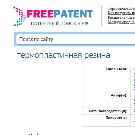
Терминология и
Как получить п
Роспатент - ме
Международная
В РФ
ПАТЕНТНЫЙ ПОИСК
термопластичная резина
Классы МПК:
Автор(ы):
Патентообладатель(и):
Приоритеты: