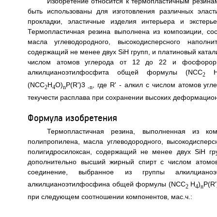
Изобретение относится к термопластичным резина
быть использованы для изготовления различных эласти
прокладки, эластичные изделия интерьера и экстерь
Термопластичная резина выполнена из композиции, со
масла углеводородного, высокодисперсного наполни
содержащий не менее двух SiH групп, и платиновый ката
числом атомов углерода от 12 до 22 и фосфорорг
алкилцианоэтилфосфита общей формулы (NCC
2
(NCC
H
O)
P(R')3
, где R' - алкил с числом атомов угл
2
4
n
-n
текучести расплава при сохранении высоких деформационн
Формула изобретения
Термопластичная резина, выполненная из ком
полипропилена, масла углеводородного, высокодисперс
полигидросилоксан, содержащий не менее двух SiH гр
дополнительно высший жирный спирт с числом атомо
соединение, выбранное из группы алкилциан
алкилцианоэтилфосфина общей формулы (NCC
H
)
P(R'
2
4
n
при следующем соотношении компонентов, мас.ч.: