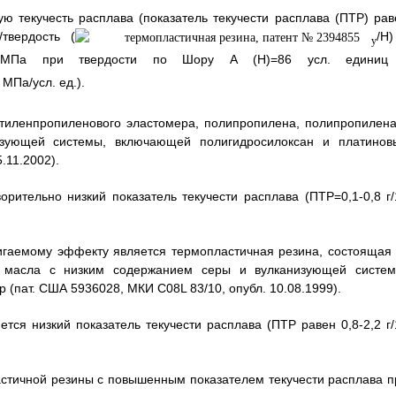
ю текучесть расплава (показатель текучести расплава (ПТР) рав
твердость (
/Н)
у
 МПа при твердости по Шору А (Н)=86 усл. единиц
 МПа/усл. ед.).
этиленпропиленового эластомера, полипропилена, полипропилена
изующей системы, включающей полигидросилоксан и платинов
.11.2002).
рительно низкий показатель текучести расплава (ПТР=0,1-0,8 г/
игаемому эффекту является термопластичная резина, состоящая 
, масла с низким содержанием серы и вулканизующей систем
(пат. США 5936028, МКИ C08L 83/10, опубл. 10.08.1999).
тся низкий показатель текучести расплава (ПТР равен 0,8-2,2 г/
стичной резины с повышенным показателем текучести расплава п