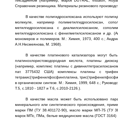
гексадиеном (например, марок DUTRAL, Vistalon, Roya
Справочник резинщика. Материалы резинового производства.
В качестве полигидросилоксана используют полиги
молекуле, например полиметилгидросилоксан, сопо
метилгидросилоксана с диалкилсилоксаном, сополи
метилгидросилоксана с фенилметилсилоксаном и др. (А
мономеров и полимеров. М.: Химия, 1973, 400 с.; Андри
А.Н.Несмеянова, М. 1968).
В качестве платинового катализатора могут бы
платинохлористоводородная кислота, платины диокс
(например, комплекс платины с дивинилтетрасилоксаном
пат. 3775432 США) комплексы платины с трифени
тетракис(трифенилфосфинплатина, трис(трифенилфосфин)
в органическом синтезе. М.: Химия, 1999, 648 с.; Руководс
Т.5, с.1810 - 1827 и Т.6, с.2010-2126.).
В качестве масла может быть использовано пар
минерального или синтетического происхождения, приме
марки ПМ (ТУ 38.401172-90), масло марки МП-75 (ТУ 38
марок МПс, ПМа, белые медицинские масла (ГОСТ 3164) и