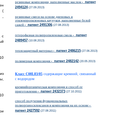
резиновые композиции, наполненные маслом
- патент
ен
2494124
(27.09.2013)
 (
резиновые смеси на основе диеновых и
 -
этиленпропиленовых каучуков, наполненные белой
сажей
- патент 2491306
(27.08.2013)
гетерофазная полипропиленовая смола
- патент
 с
2489457
(10.08.2013)
ый
теплозащитный материал
- патент 2486215
(27.06.2013)
10
полимерная композиция
- патент 2482142
(20.05.2013)
из
Класс C08L83/05
содержащие кремний, связанный
ы,
с водородом
кремнийорганическая композиция и способ ее
приготовления
- патент 2432373
(27.10.2011)
10
способ получения функциональных
полиорганосилоксанов и композиция на их основе
-
патент 2427592
ри
(27.08.2011)