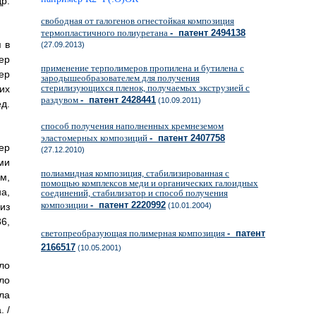
р.
свободная от галогенов огнестойкая композиция
термопластичного полиуретана
- патент 2494138
 в
(27.09.2013)
ер
применение терполимеров пропилена и бутилена с
ер
зародышеобразователем для получения
стерилизующихся пленок, получаемых экструзией с
их
раздувом
- патент 2428441
(10.09.2011)
д.
способ получения наполненных кремнеземом
эластомерных композиций
- патент 2407758
ер
(27.12.2010)
ми
полиамидная композиция, стабилизированная с
м,
помощью комплексов меди и органических галоидных
а,
соединений, стабилизатор и способ получения
композиции
- патент 2220992
(10.01.2004)
из
86,
светопреобразующая полимерная композиция
- патент
2166517
(10.05.2001)
ло
ло
ла
 /