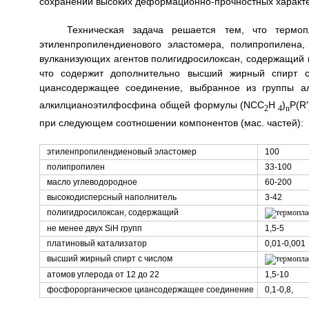
сохранении высоких деформационно-прочностных характе
Техническая задача решается тем, что термоп
этиленпропилендиенового эластомера, полипропилена,
вулканизующих агентов полигидросилоксан, содержащий не
что содержит дополнительно высший жирный спирт 
циансодержащее соединение, выбранное из группы 
алкилцианоэтилфосфина общей формулы (NCC
H
)
P(R'
2
4
n
при следующем соотношении компонентов (мас. частей):
этиленпропилендиеновый эластомер
100
полипропилен
33-100
масло углеводородное
60-200
высокодисперсный наполнитель
3-42
полигидросилоксан, содержащий
не менее двух SiH групп
1,5-5
платиновый катализатор
0,01-0,001
высший жирный спирт с числом
атомов углерода от 12 до 22
1,5-10
фосфорорганическое циансодержащее соединение
0,1-0,8,