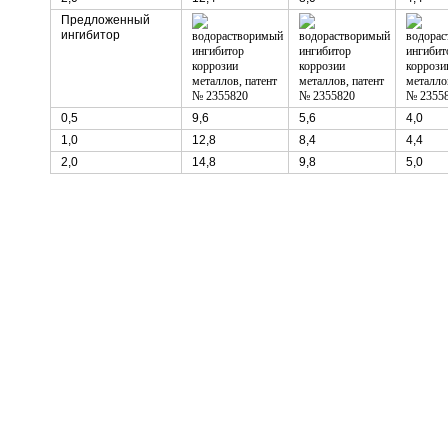
Предложенный
ингибитор
0,5
9,6
5,6
4,0
1,0
12,8
8,4
4,4
2,0
14,8
9,8
5,0