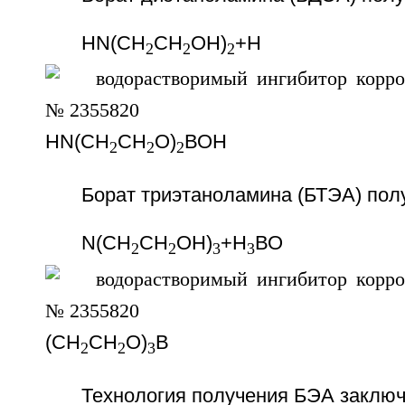
HN(СН
CH
OH)
+Н
2
2
2
HN(СН
CH
O)
ВОН
2
2
2
Борат триэтаноламина (БТЭА) пол
N(СН
CH
OH)
+Н
ВО
2
2
3
3
(СН
CH
O)
В
2
2
3
Технология получения БЭА заклю