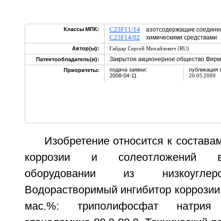
C23F11/14
Классы МПК:
азотсодержащие соедин
C23F14/02
химическими средствам
Автор(ы):
Гайдар Сергей Михайлович (RU)
Закрытое акционерное общество Фирма
Патентообладатель(и):
подача заявки:
публикация 
Приоритеты:
2008-04-11
20.05.2009
Изобретение относится к состава
коррозии и солеотложений в
оборудовании из низкоуглер
Водорастворимый ингибитор коррозии
мас.%: триполифосфат натрия 