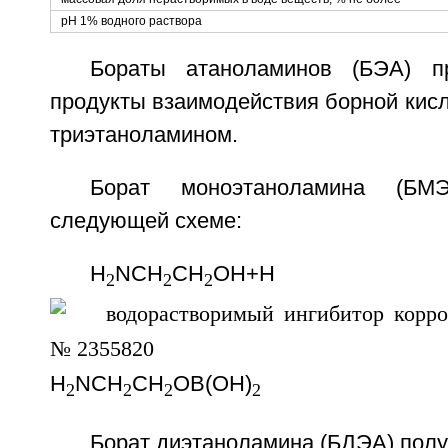
рН 1% водного раствора
Бораты атаноламинов (БЭА) п
продукты взаимодействия борной кисло
триэтаноламином.
Борат моноэтаноламина (БМ
следующей схеме:
H
NCH
CH
OH+Н
2
2
2
Н
NCH
СН
ОВ(ОН)
2
2
2
2
Борат диэтаноламина (БДЭА) полу