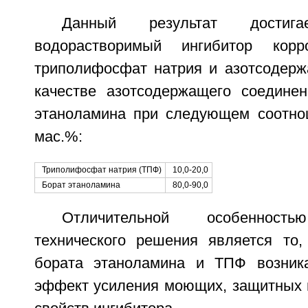
Данный результат достиг
водорастворимый ингибитор корр
триполифосфат натрия и азотсодерж
качестве азотсодержащего соедине
этаноламина при следующем соотно
мас.%:
Триполифосфат натрия (ТПФ)
10,0-20,0
Борат этаноламина
80,0-90,0
Отличительной особенность
технического решения является то,
бората этаноламина и ТПФ возника
эффект усиления моющих, защитных