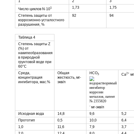
1
2
3
1,73
1,75
5
Число циклов N·10
Степень защиты от
92
94
коррозионно-усталостного
разрушения, %
Таблица 4
Степень защиты Z
(%) от
накипеобразования
в природной
грунтовой воде при
60°С
Среда,
Общая
НСО
2+
Са
мг
3
концентрация
жесткость, мг-
ингибитора, мас.%
экв/л
-
мг-экв/л
Исходная вода
14,8
9,6
5,2
Прототип
0,5
10,0
6,4
1,0
11,6
7,9
3,7
2,0
12,4
8,0
4,4