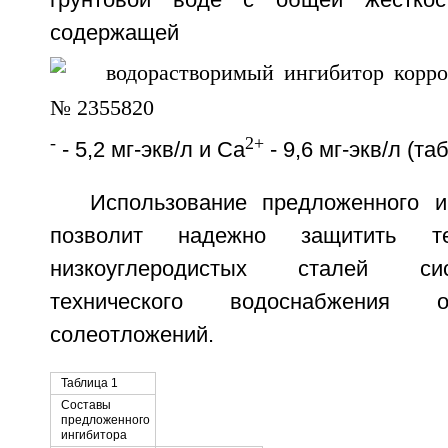
грунтовой воде с общей жесткост
содержаще
-
2+
- 5,2 мг-экв/л и Са
- 9,6 мг-экв/л (таб
Использование предложенного и
позволит надежно защитить те
низкоуглеродистых сталей си
технического водоснабжения
солеотложений.
Таблица 1
Составы
предложенного
ингибитора