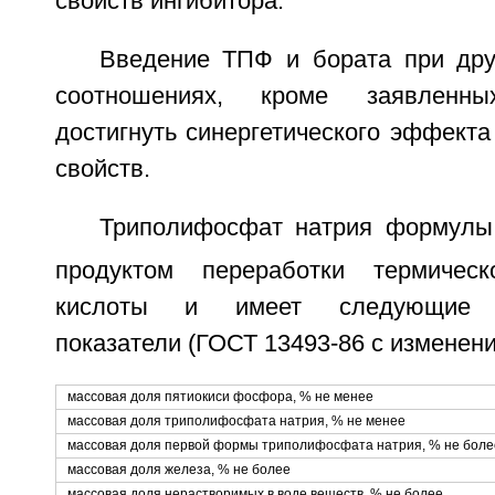
свойств ингибитора.
Введение ТПФ и бората при дру
соотношениях, кроме заявленн
достигнуть синергетического эффект
свойств.
Триполифосфат натрия формулы
продуктом переработки термичес
кислоты и имеет следующие фи
показатели (ГОСТ 13493-86 с изменения
массовая доля пятиокиси фосфора, % не менее
массовая доля триполифосфата натрия, % не менее
массовая доля первой формы триполифосфата натрия, % не боле
массовая доля железа, % не более
массовая доля нерастворимых в воде веществ, % не более