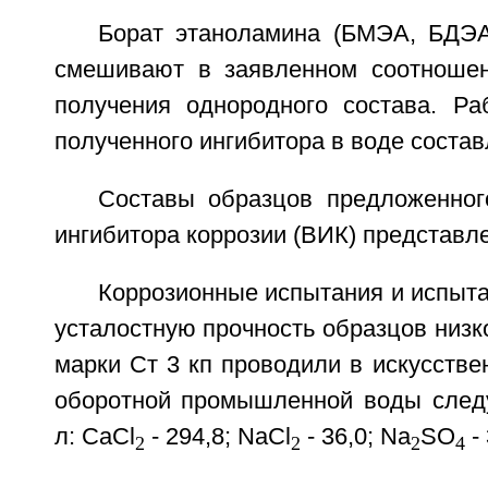
Борат этаноламина (БМЭА, БДЭ
смешивают в заявленном соотношен
получения однородного состава. Ра
полученного ингибитора в воде состав
Составы образцов предложенног
ингибитора коррозии (ВИК) представле
Коррозионные испытания и испыта
усталостную прочность образцов низк
марки Ст 3 кп проводили в искусстве
оборотной промышленной воды следу
л: CaCl
- 294,8; NaCl
- 36,0; Na
SO
- 
2
2
2
4