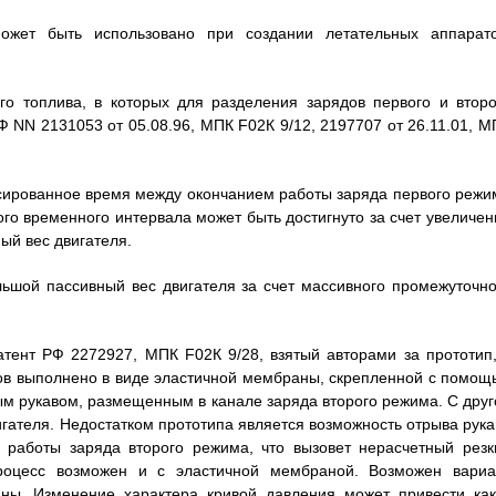
ожет быть использовано при создании летательных аппарато
го топлива, в которых для разделения зарядов первого и второ
 NN 2131053 от 05.08.96, МПК F02К 9/12, 2197707 от 26.11.01, М
ксированное время между окончанием работы заряда первого режи
го временного интервала может быть достигнуто за счет увеличен
ый вес двигателя.
льшой пассивный вес двигателя за счет массивного промежуточно
патент РФ 2272927, МПК F02К 9/28, взятый авторами за прототип,
ов выполнено в виде эластичной мембраны, скрепленной с помощ
м рукавом, размещенным в канале заряда второго режима. С друг
гателя. Недостатком прототипа является возможность отрыва рука
 работы заряда второго режима, что вызовет нерасчетный резк
роцесс возможен и с эластичной мембраной. Возможен вариа
ны. Изменение характера кривой давления может привести как