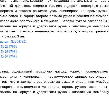
ожет быть использовано при создании летательных аппарато
акетный двигатель твердого топлива содержит переднюю крышк
 первого и второго режимов, узлы инициирования, промежуточн
акже сопло. В заряде второго режима рукав и эластичная мембра
копрочного эластичного материала. Стропы рукава закреплены 
еплены на корпусе и удерживают рукав и эластичную мембрану
 позволяет повысить надежность работы заряда второго режима
и рукава. 3 ил.
плива, содержащий переднюю крышку, корпус, последователь
мов, узлы инициирования, промежуточное днище, состоящее 
 тем, что в заряде второго режима рукав и эластичная мембра
копрочного эластичного материала, стропы рукава закреплены 
еплены на корпусе и удерживают рукав и эластичную мембрану