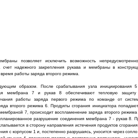
мбраны позволяет исключить возможность непредусмотренно
а счет надежного закрепления рукава и мембраны в конструкц
 время работы заряда второго режима.
едующим образом. После срабатывания узла инициирования 5
ная мембрана 7 и рукав 8 обеспечивают тепловую защиту
нчания работы заряда первого режима по команде от систе
ряда второго режима 6. Продукты сгорания инициатора попадают
 мембраной 7, происходит воспламенение заряда второго режима 
апланированное разрушение соединения мембрана 7 - рукав 8. П
лапывается в сторону направления истечения продуктов сгорания,
ия с корпусом 1 и, постепенно разрушаясь, уносится через сопло 
ей крышке 4, прококсовывается и, постепенно разрушаясь, уносит