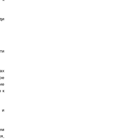
ди
ти
ах
ре
ие
 к
 и
ем
я,