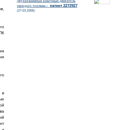
двухрежимный ракетный двигатель
твердого топлива
- патент 2272927
в,
(27.03.2006)
го
ПК
ма
ия
го
 в
ью
ой
ва
ий
нт
 к