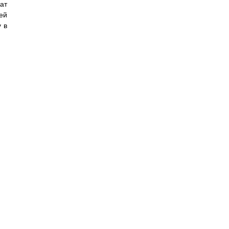
ат
ей
 в