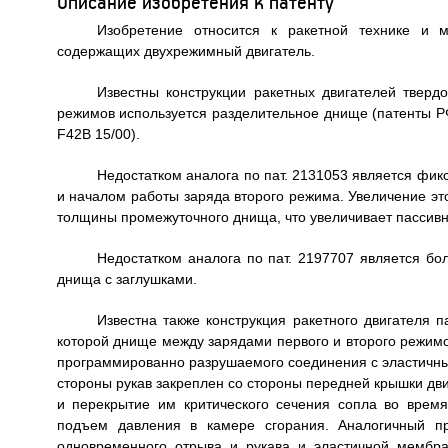
Описание изобретения к патенту
Изобретение относится к ракетной технике и м
содержащих двухрежимный двигатель.
Известны конструкции ракетных двигателей твердо
режимов используется разделительное днище (патенты РФ
F42В 15/00).
Недостатком аналога по пат. 2131053 является фи
и началом работы заряда второго режима. Увеличение это
толщины промежуточного днища, что увеличивает пассивн
Недостатком аналога по пат. 2197707 является бо
днища с заглушками.
Известна также конструкция ракетного двигателя 
которой днище между зарядами первого и второго режим
программированно разрушаемого соединения с эластичны
стороны рукав закреплен со стороны передней крышки дви
и перекрытие им критического сечения сопла во время
подъем давления в камере сгорания. Аналогичный п
одновременного отрыва и рукава и эластичной мембра