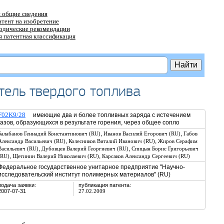
 общие сведения
атент на изобретение
тодические рекомендации
 патентная классификация
тель твердого топлива
F02K9/28
имеющие два и более топливных заряда с истечением
газов, образующихся в результате горения, через общее сопло
,
,
Балабанов Геннадий Константинович (RU)
Иванов Василий Егорович (RU)
Габов
,
,
Александр Васильевич (RU)
Колесников Виталий Иванович (RU)
Жиров Серафим
,
,
Васильевич (RU)
Дубовцев Валерий Георгиевич (RU)
Спицын Борис Григорьевич
,
,
(RU)
Щетинин Валерий Николаевич (RU)
Карсаков Александр Сергеевич (RU)
Федеральное государственное унитарное предприятие "Научно-
исследовательский институт полимерных материалов" (RU)
подача заявки:
публикация патента:
2007-07-31
27.02.2009