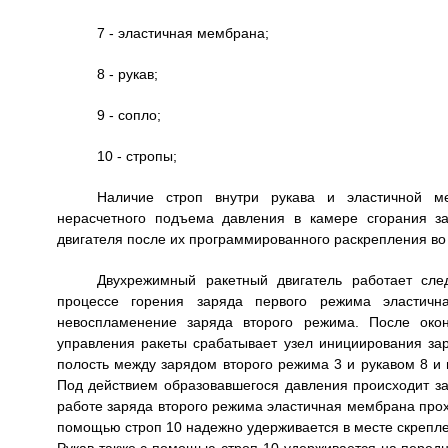
7 - эластичная мембрана;
8 - рукав;
9 - сопло;
10 - стропы;
Наличие строп внутри рукава и эластичной ме
нерасчетного подъема давления в камере сгорания з
двигателя после их программированного раскрепления во
Двухрежимный ракетный двигатель работает сл
процессе горения заряда первого режима эластич
невоспламенение заряда второго режима. После око
управления ракеты срабатывает узел инициирования за
полость между зарядом второго режима 3 и рукавом 8 и
Под действием образовавшегося давления происходит з
работе заряда второго режима эластичная мембрана прох
помощью строп 10 надежно удерживается в месте скреплен
Рукав также с помощью строп 10 удерживается на передн