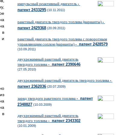
в,
импульсный реактивный двигатель
-
у,
патент 2433295
(10.11.2011)
ое
на
ракетный двигатель твердого топлива (варианты)
-
на
патент 2429368
(20.09.2011)
 в
 и
ракетный двигатель твердого топлива с поворотным
управляющим соплом (варианты)
- патент 2428579
(10.09.2011)
двухрежимный ракетный двигатель
твердого топлива
- патент 2390646
(27.05.2010)
двухрежимный ракетный двигатель твердого топлива
-
патент 2362036
(20.07.2009)
но
из
заряд твердого ракетного топлива
- патент
на
2348827
(10.03.2009)
на
 в
двухрежимный ракетный двигатель
твердого топлива
- патент 2343302
(10.01.2009)