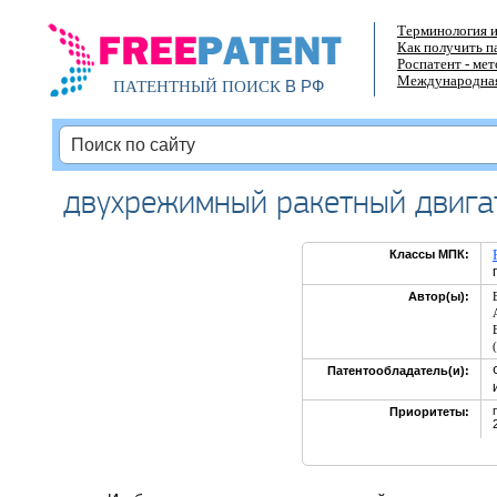
Терминология и
Как получить п
Роспатент - ме
Международная
В РФ
ПАТЕНТНЫЙ ПОИСК
двухрежимный ракетный двига
Классы МПК:
Автор(ы):
Патентообладатель(и):
Приоритеты: