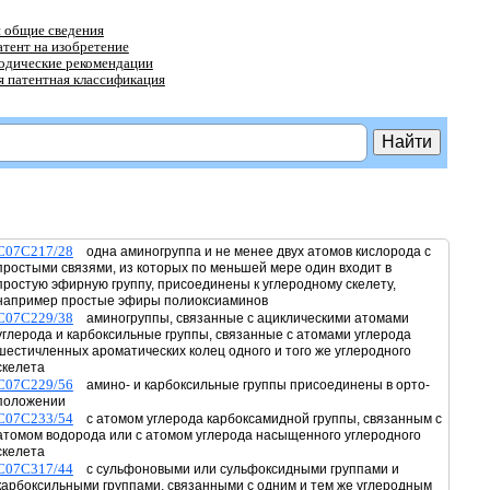
 общие сведения
атент на изобретение
тодические рекомендации
 патентная классификация
C07C217/28
одна аминогруппа и не менее двух атомов кислорода с
простыми связями, из которых по меньшей мере один входит в
простую эфирную группу, присоединены к углеродному скелету,
например простые эфиры полиоксиаминов
C07C229/38
аминогруппы, связанные с ациклическими атомами
углерода и карбоксильные группы, связанные с атомами углерода
шестичленных ароматических колец одного и того же углеродного
скелета
C07C229/56
амино- и карбоксильные группы присоединены в орто-
положении
C07C233/54
с атомом углерода карбоксамидной группы, связанным с
атомом водорода или с атомом углерода насыщенного углеродного
скелета
C07C317/44
с сульфоновыми или сульфоксидными группами и
карбоксильными группами, связанными с одним и тем же углеродным