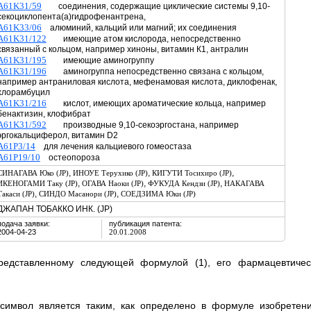
A61K31/59
соединения, содержащие циклические системы 9,10-
секоциклопента(а)гидрофенантрена,
A61K33/06
алюминий, кальций или магний; их соединения
A61K31/122
имеющие атом кислорода, непосредственно
связанный с кольцом, например хиноны, витамин К1, антралин
A61K31/195
имеющие аминогруппу
A61K31/196
аминогруппа непосредственно связана с кольцом,
например антраниловая кислота, мефенамовая кислота, диклофенак,
хлорамбуцил
A61K31/216
кислот, имеющих ароматические кольца, например
бенактизин, клофибрат
A61K31/592
производные 9,10-секоэргостана, например
эргокальциферол, витамин D2
A61P3/14
для лечения кальциевого гомеостаза
A61P19/10
остеопороза
,
,
,
СИНАГАВА Юко (JP)
ИНОУЕ Терухико (JP)
КИГУТИ Тосихиро (JP)
,
,
,
ИКЕНОГАМИ Таку (JP)
ОГАВА Наоки (JP)
ФУКУДА Кендзи (JP)
НАКАГАВА
,
,
Такаси (JP)
СИНДО Масанори (JP)
СОЕДЗИМА Юки (JP)
ДЖАПАН ТОБАККО ИНК. (JP)
подача заявки:
публикация патента:
2004-04-23
20.01.2008
редставленному следующей формулой (1), его фармацевтичес
символ является таким, как определено в формуле изобретени