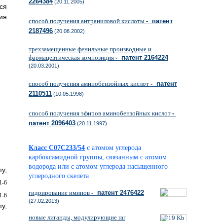
2264384
(20.11.2005)
ся
ия
способ получения антраниловой кислоты
- патент
2187496
(20.08.2002)
трехзамещенные фенильные производные и
фармацевтическая композиция
- патент 2164224
(20.03.2001)
способ получения аминобензойных кислот
- патент
2110511
(10.05.1998)
способ получения эфиров аминобензойных кислот
-
патент 2096403
(20.11.1997)
Класс C07C233/54
с атомом углерода
карбоксамидной группы, связанным с атомом
водорода или с атомом углерода насыщенного
у,
углеродного скелета
-6
гидрирование иминов
- патент 2476422
1-6
(27.02.2013)
у,
новые лиганды, модулирующие rar