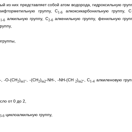
й из них представляет собой атом водорода, гидроксильную групп
рифторметильную группу, C
алкоксикарбонильную группу, C
1-6
алкильную группу, С
алкенильную группу, фенильную групп
1-6
2-6
руппу,
группы,
, -О-(CH
)
-, -(CH
)
-NH-, -NH-(CH
)
-, C
алкиленовую груп
2
m1
2
m2
2
m2
1-4
ло от 0 до 2,
циклоалкильную группу,
3-6