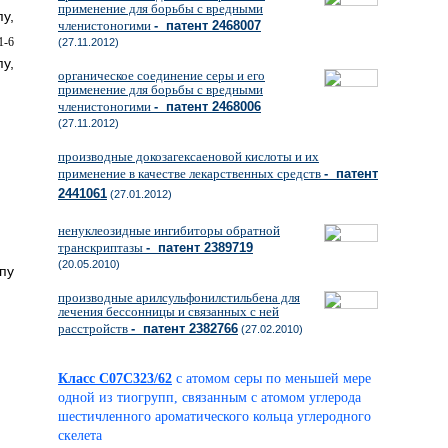
применение для борьбы с вредными
у,
членистоногими
- патент 2468007
1-6
(27.11.2012)
у,
органическое соединение серы и его
применение для борьбы с вредными
членистоногими
- патент 2468006
(27.11.2012)
производные докозагексаеновой кислоты и их
применение в качестве лекарственных средств
- патент
2441061
(27.01.2012)
ненуклеозидные ингибиторы обратной
транскриптазы
- патент 2389719
(20.05.2010)
пу
производные арилсульфонилстильбена для
лечения бессонницы и связанных с ней
расстройств
- патент 2382766
(27.02.2010)
Класс C07C323/62
с атомом серы по меньшей мере
одной из тиогрупп, связанным с атомом углерода
шестичленного ароматического кольца углеродного
скелета