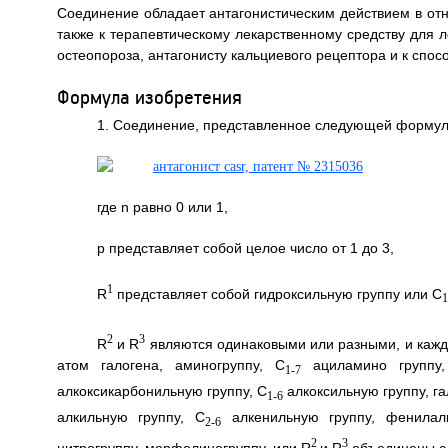
Соединение обладает антагонистическим действием в отн
также к терапевтическому лекарственному средству для л
остеопороза, антагонисту кальциевого рецептора и к спосо
Формула изобретения
1. Соединение, представленное следующей формуло
где n равно 0 или 1,
р представляет собой целое число от 1 до 3,
1
R
представляет собой гидроксильную группу или C
1
2
3
R
и R
являются одинаковыми или разными, и кажды
атом галогена, аминогруппу, C
ациламино группу,
1-7
алкоксикарбонильную группу, C
алкоксильную группу, га
1-6
алкильную группу, С
алкенильную группу, фенилалк
2-6
2
3
нитрогруппу, морфолиногруппу, или R
и R
объединены с 