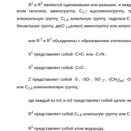
2
3
R
и R
являются одинаковыми или разными, и кажды
атом галогена, аминогруппу, C
ациламиногруппу, т
1-7
алкоксильную группу, C
алкильную группу, гидрокси-С
1-6
бензильную группу, ди(C
алкил) аминогруппу или нитрог
1-6
2
3
или R
и R
объединены с образованием этиленокси
1
X
представляет собой -С=С- или -C=N-,
2
X
представляет собой -С=С-,
Z представляет собой -S-, -SO-, -SO
-, -(CH
)
-O-
2
2
m1
или С
алкениленовую группу,
2-4
где каждый из m1 и m2 представляет собой целое чис
4
R
представляет собой C
алкильную группу или С
1-6
5
R
представляет собой атом водорода,