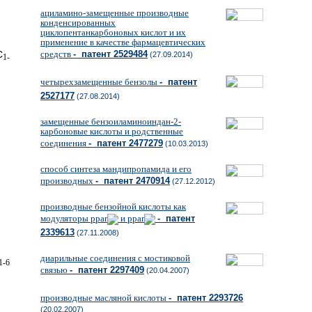
ациламино-замещенные производные
конденсированных
циклопентанкарбоновых кислот и их
применение в качестве фармацевтических
C
средств
- патент 2529484
(27.09.2014)
1-
четырехзамещенные бензолы
- патент
2527177
(27.08.2014)
замещенные бензоиламиноиндан-2-
карбоновые кислоты и родственные
соединения
- патент 2477279
(10.03.2013)
способ синтеза мандипропамида и его
производных
- патент 2470914
(27.12.2012)
производные бензойной кислоты как
модуляторы ppar
и ppar
- патент
2339613
(27.11.2008)
диарильные соединения с мостиковой
1-6
связью
- патент 2297409
(20.04.2007)
производные масляной кислоты
- патент 2293726
(20.02.2007)