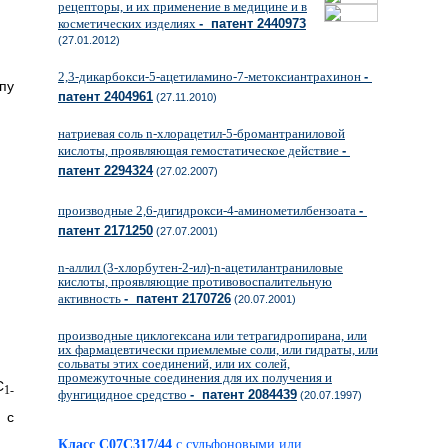
рецепторы, и их применение в медицине и в
косметических изделиях
- патент 2440973
(27.01.2012)
2,3-дикарбокси-5-ацетиламино-7-метоксиантрахинон
-
пу
патент 2404961
(27.11.2010)
натриевая соль n-хлорацетил-5-бромантраниловой
кислоты, проявляющая гемостатическое действие
-
патент 2294324
(27.02.2007)
производные 2,6-дигидрокси-4-аминометилбензоата
-
патент 2171250
(27.07.2001)
n-аллил (3-хлорбутен-2-ил)-n-ацетилантраниловые
кислоты, проявляющие противовоспалительную
активность
- патент 2170726
(20.07.2001)
производные циклогексана или тетрагидропирана, или
их фармацевтически приемлемые соли, или гидраты, или
сольваты этих соединений, или их солей,
промежуточные соединения для их получения и
C
1-
фунгицидное средство
- патент 2084439
(20.07.1997)
 с
Класс C07C317/44
с сульфоновыми или