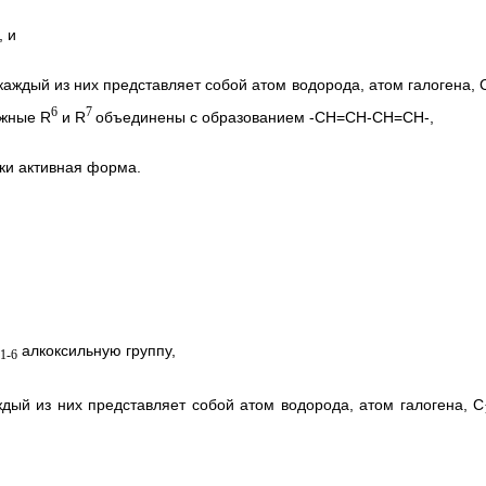
, и
аждый из них представляет собой атом водорода, атом галогена, 
6
7
ежные R
и R
объединены с образованием -СН=СН-СН=СН-,
ки активная форма.
алкоксильную группу,
1-6
ый из них представляет собой атом водорода, атом галогена, C