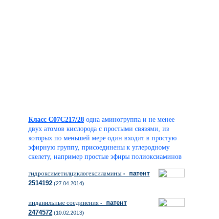
Класс C07C217/28
одна аминогруппа и не менее
двух атомов кислорода с простыми связями, из
которых по меньшей мере один входит в простую
эфирную группу, присоединены к углеродному
скелету, например простые эфиры полиоксиаминов
гидроксиметилциклогексиламины
- патент
2514192
(27.04.2014)
инданильные соединения
- патент
2474572
(10.02.2013)