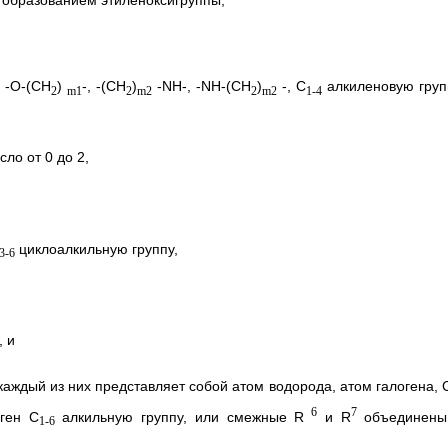
, -O-(СН
)
-, -(CH
)
-NH-, -NH-(CH
)
-, C
алкиленовую груп
2
m1
2
m2
2
m2
1-4
ло от 0 до 2,
циклоалкильную группу,
3-6
, и
аждый из них представляет собой атом водорода, атом галогена, 
6
7
ген C
алкильную группу, или смежные R
и R
объединены
1-6