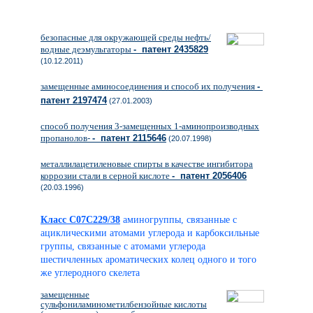
безопасные для окружающей среды нефть/
водные деэмульгаторы
- патент 2435829
(10.12.2011)
замещенные аминосоединения и способ их получения
-
патент 2197474
(27.01.2003)
способ получения 3-замещенных 1-аминопроизводных
пропанолов-
- патент 2115646
(20.07.1998)
металлилацетиленовые спирты в качестве ингибитора
коррозии стали в серной кислоте
- патент 2056406
(20.03.1996)
Класс C07C229/38
аминогруппы, связанные с
ациклическими атомами углерода и карбоксильные
группы, связанные с атомами углерода
шестичленных ароматических колец одного и того
же углеродного скелета
замещенные
сульфониламинометилбензойные кислоты