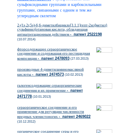
сульфоксидными группами и карбоксильными
группами, связанными с одним и тем же
углеродным скелетом
2-(1s,2r,5s)-6,6-диметилбицикло[3.1.1]гепт-2ил]метил}
сульфинил)этановая кислота, обладающая
антиагрегационным действием
- патент 2522198
(10.07.2014)
фторсодержащее сераорганическое
соединение и содержащая его пестицидная
композиция
- патент 2478093
(27.03.2013)
производные 4-диметиламиномасляной
кислоты
- патент 2474573
(10.02.2013)
галогенсодержащие сераорганические
соединения и их применение
- патент
2471778
(10.01.2013)
сераорганическое соединение и его
применение для регуляции численности
вредных членистоногих
- патент 2469022
(10.12.2012)
органическое соединение серы и его