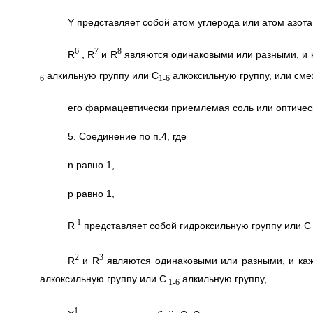
Y представляет собой атом углерода или атом азота
6
7
8
R
, R
и R
являются одинаковыми или разными, и к
алкильную группу или C
алкоксильную группу, или см
6
1-6
его фармацевтически приемлемая соль или оптичес
5. Соединение по п.4, где
n равно 1,
р равно 1,
1
R
представляет собой гидроксильную группу или C
2
3
R
и R
являются одинаковыми или разными, и кажд
алкоксильную группу или C
алкильную группу,
1-6
1