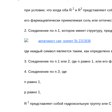
2
3
при условии, что когда оба R
и R
представляют соб
его фармацевтически приемлемая соль или оптичес
2. Соединение по п.1, которое имеет структуру, пр
где каждый символ является таким, как определено 
3. Соединение по п.1 или 2, где n равно 1, или ег
4. Соединение по п.3, где
n равно 1,
р равно 1,
1
R
представляет собой гидроксильную группу или C