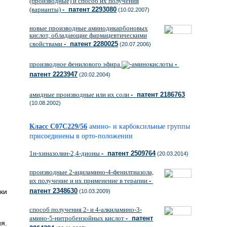
(производные) и способ их получения
(варианты)
- патент 2293080
(10.02.2007)
новые производные аминодикарбоновых
кислот, обладающие фармацевтическими
свойствами
- патент 2280025
(20.07.2006)
производное фенилового эфира
-аминокислоты
-
патент 2223947
(20.02.2004)
амидные производные или их соли
- патент 2186763
(10.08.2002)
Класс C07C229/56
амино- и карбоксильные группы
присоединены в орто-положении
1н-хиназолин-2,4-дионы
- патент 2509764
(20.03.2014)
производные 2-ациламино-4-фенилтиазола,
их получение и их применение в терапии
-
патент 2348630
ки
(10.03.2009)
способ получения 2- и 4-алкиламино-3-
амино-5-нитробензойных кислот
- патент
я.