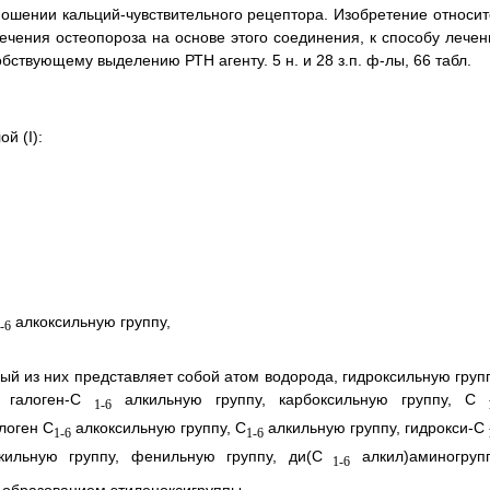
ошении кальций-чувствительного рецептора. Изобретение относит
ечения остеопороза на основе этого соединения, к способу лечен
бствующему выделению РТН агенту. 5 н. и 28 з.п. ф-лы, 66 табл.
й (I):
алкоксильную группу,
-6
й из них представляет собой атом водорода, гидроксильную групп
 галоген-С
алкильную группу, карбоксильную группу, C
1-6
1
логен C
алкоксильную группу, C
алкильную группу, гидрокси-C
1-6
1-6
ильную группу, фенильную группу, ди(C
алкил)аминогрупп
1-6
образованием этиленоксигруппы,