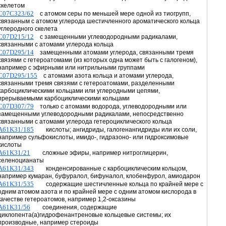
скелетом
C07C323/62
с атомом серы по меньшей мере одной из тиогрупп,
связанным с атомом углерода шестичленного ароматического кольца
углеродного скелета
C07D215/12
с замещенными углеводородными радикалами,
связанными с атомами углерода кольца
C07D295/14
замещенными атомами углерода, связанными тремя
связями с гетероатомами (из которых одна может быть с галогеном),
например с эфирными или нитрильными группами
C07D295/155
с атомами азота кольца и атомами углерода,
связанными тремя связями с гетероатомами, разделенными
карбоциклическими кольцами или углеродными цепями,
прерываемыми карбоциклическими кольцами
C07D307/79
только с атомами водорода, углеводородными или
замещенными углеводородными радикалами, непосредственно
связанными с атомами углерода гетероциклического кольца
A61K31/185
кислоты; ангидриды, галогенангидриды или их соли,
например сульфокислоты, имидо-, гидразоно- или гидроксимовые
кислоты
A61K31/21
сложные эфиры, например нитроглицерин,
селеноцианаты
A61K31/343
конденсированные с карбоциклическим кольцом,
например кумаран, буфуралол, бифуналол, клобенфурол, амиодарон
A61K31/535
содержащие шестичленные кольца по крайней мере с
одним атомом азота и по крайней мере с одним атомом кислорода в
качестве гетероатомов, например 1,2-оксазины
A61K31/56
соединения, содержащие
циклопента(а)гидрофенантреновые кольцевые системы; их
производные, например стероиды