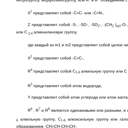
1
X
представляет собой -С=С- или -С=N-,
Z представляет собой -S-, -SO-, -SO
-, -(СН
)
-O-
2
2
m1
или C
алкениленовую группу,
2-4
где каждый из m1 и m2 представляет собой целое чис
2
X
представляет собой -С=С-,
4
R
представляет собой C
алкильную группу или С
1-6
5
R
представляет собой атом водорода,
Y представляет собой атом углерода или атом азота
6
7
8
R
, R
и R
являются одинаковыми или разными, и к
алкильную группу, C
алкоксильную группу или гало
6
1-6
образованием -СН=СН-СН=СН-,