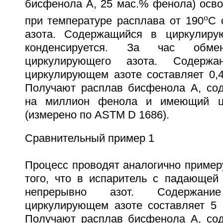
бисфенола А, 25 мас.% фенола) осв
o
при температуре расплава от 190
С 
азота. Содержащийся в циркулир
конденсируется. За час обм
циркулирующего азота. Содерж
циркулирующем азоте составляет 0,4
Получают расплав бисфенола А, со
на миллион фенола и имеющий цв
(измерено по ASTM D 1686).
Сравнительный пример 1
Процесс проводят аналогично пример
того, что в испаритель с падающей
непрерывно азот. Содержан
циркулирующем азоте составляет 5 
Получают расплав бисфенола А, со