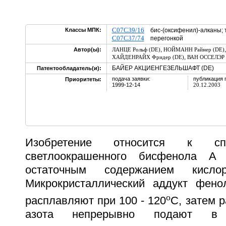
C07C39/16
Классы МПК:
бис-(оксифенил)-алканы; 
C07C37/74
перегонкой
,
Автор(ы):
ЛАНЦЕ Рольф (DE)
НОЙМАНН Райнер (DE)
,
ХАЙДЕНРАЙХ Фридер (DE)
ВАН ОССЕЛЭР 
БАЙЕР АКЦИЕНГЕЗЕЛЬШАФТ (DE)
Патентообладатель(и):
подача заявки:
публикация 
Приоритеты:
1999-12-14
20.12.2003
Изобретение относится к сп
светлоокрашенного бисфенола А 
остаточным содержанием кисл
Микрокристаллический аддукт фен
o
расплавляют при 100 - 120
С, затем 
азота непрерывно подают в 