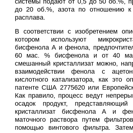
системы подают от 0,5 до 50 об.%, п
до 20 об.%, азота по отношению к
расплава.
В соответствии с изобретением опи
котором используют микрокрист
бисфенола А и фенола, предпочтите
60 мас. % бисфенола и от 40 ма
смешанный кристаллизат можно, напр
взаимодействии фенола с ацетон
кислотного катализатора, как это о
патенте США 2775620 или Европейск
Как правило, процесс ведут непрер
осадок продукт, представляющий
кристаллизат бисфенола А и фен
маточного раствора путем фильтров
помощью винтового фильтра. Зате