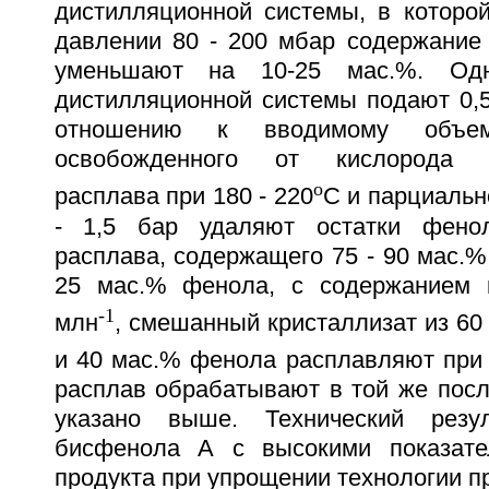
дистилляционной системы, в которой
давлении 80 - 200 мбар содержание
уменьшают на 10-25 мас.%. Од
дистилляционной системы подают 0,5
отношению к вводимому объе
освобожденного от кислорода ко
o
расплава при 180 - 220
С и парциальн
- 1,5 бар удаляют остатки фено
расплава, содержащего 75 - 90 мас.%
25 мас.% фенола, с содержанием 
-1
млн
, смешанный кристаллизат из 6
и 40 мас.% фенола расплавляют при 
расплав обрабатывают в той же посл
указано выше. Технический резу
бисфенола А с высокими показате
продукта при упрощении технологии пр