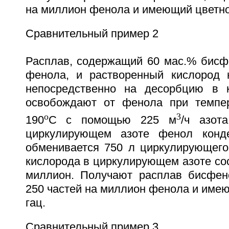
на миллион фенола и имеющий цветнос
Сравнительный пример 2
Расплав, содержащий 60 мас.% бисф
фенола, и растворенный кислород 
непосредственно на десорбцию в к
освобождают от фенола при темпер
o
3
190
С с помощью 225 м
/ч азот
циркулирующем азоте фенол конде
обменивается 750 л циркулирующего
кислорода в циркулирующем азоте сос
миллион. Получают расплав бисфен
250 частей на миллион фенола и имею
гац.
Сравнительный пример 3