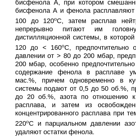
бисфенола А, при котором смешанн
бисфенола А и фенола расплавляют 
o
100 до 120
С, затем расплав нейт
непрерывно питают им головн
дистилляционной системы, в которой
o
120 до < 160
С, предпочтительно 
давлении от > 80 до 200 мбар, предп
200 мбар, особенно предпочтительно
содержание фенола в расплаве у
мас.%, причем одновременно в ку
системы подают от 0,5 до 50 об.%, п
до 20 об.%, азота по отношению к
расплава, и затем из освобожден
концентрированного расплава при те
o
220
С и парциальном давлении азо
удаляют остатки фенола.