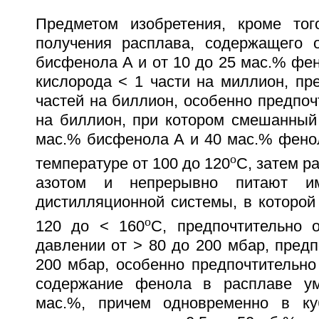
Предметом изобретения, кроме тог
получения расплава, содержащего 
бисфенола А и от 10 до 25 мас.% фе
кислорода < 1 части на миллион, пр
частей на биллион, особенно предпоч
на биллион, при котором смешанный 
мас.% бисфенола А и 40 мас.% фено
o
температуре от 100 до 120
С, затем р
азотом и непрерывно питают и
дистилляционной системы, в которой
o
120 до < 160
С, предпочтительно 
давлении от > 80 до 200 мбар, предп
200 мбар, особенно предпочтительно
содержание фенола в расплаве у
мас.%, причем одновременно в ку