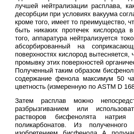
лучшей нейтрализации расплава, ка
десорбции при условиях вакуума согла
кроме того, имеет то преимущество, ч
быть никаких протечек кислорода в
того, аппаратура нейтрализуется ток
абсорбированный на соприкасающ
поверхностях кислород вытесняется, 
промывку этих поверхностей органиче
Полученный таким образом бисфенол 
содержание фенола максимум 50 ча
цветность (измеренную по ASTM D 168
Затем расплав можно непосредст
разбрызгиванием или использова
растворов бисфенолята натрия 
поликарбонатов. Из полученного
изобретением бисфенола А получа