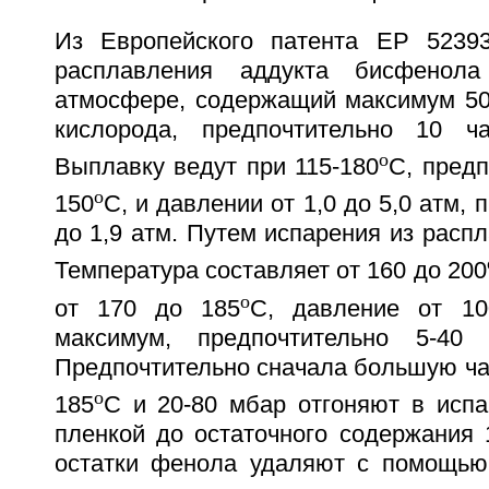
Из Европейского патента ЕР 52393
расплавления аддукта бисфено
атмосфере, содержащий максимум 50
кислорода, предпочтительно 10 ч
o
Выплавку ведут при 115-180
С, предп
o
150
С, и давлении от 1,0 до 5,0 атм, 
до 1,9 атм. Путем испарения из расп
Температура составляет от 160 до 200
o
от 170 до 185
С, давление от 10
максимум, предпочтительно 5-40 
Предпочтительно сначала большую ча
o
185
С и 20-80 мбар отгоняют в исп
пленкой до остаточного содержания 
остатки фенола удаляют с помощью