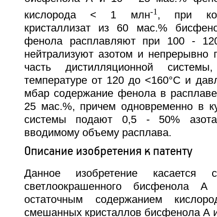
-1
кислорода < 1 млн
, при ко
кристаллизат из 60 мас.% бисфе
фенола расплавляют при 100 - 120
нейтрализуют азотом и непрерывно 
часть дистилляционной систем
температуре от 120 до <160°С и дав
мбар содержание фенола в расплаве
25 мас.%, причем одновременно в к
системы подают 0,5 - 50% азот
вводимому объему расплава.
Описание изобретения к патенту
Данное изобретение касается с
светлоокрашенного бисфенола А 
остаточным содержанием кисло
смешанных кристаллов бисфенола А 