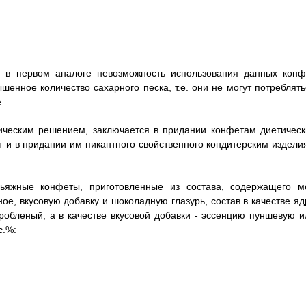
 и в первом аналоге невозможность использования данных конф
ышенное количество сахарного песка, т.е. они не могут потреблять
.
ническим решением, заключается в придании конфетам диетическ
т и в придании им пикантного свойственного кондитерским издели
ильяжные конфеты, приготовленные из состава, содержащего м
е, вкусовую добавку и шоколадную глазурь, состав в качестве яд
обленый, а в качестве вкусовой добавки - эссенцию пуншевую и
с.%: