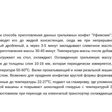
 способа приготовления данных грильяжных конфет "Уфимские":
оводят его до жидкой консистенции, сюда же при непрерывн
й дробленый, а через 3-5 минут закладывают сливочное масло
риготовления массы 30-40 минут. Температура массы после добав
ыгружают на стол, охлаждают. Охлажденную грильяжную массу
е до толщины слоя 10-16 мм, которая периодически измеряется,
o
пературе 50-60
C. Валки прокатывающей и ножи резальной маши
аслом. Возможно для придания конфетам круглой формы формова
o
нные до температуры 22-27
C, подают на глазировку, где уложенн
чной машины и покрывают шоколадной глазурью с температурой 2
востовиком при переходе на клеенчатый транспортер охлаждающе