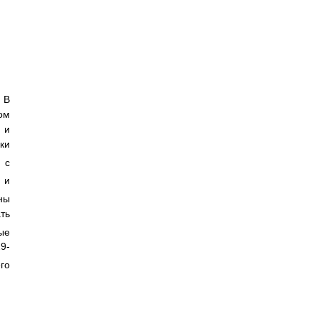
 В
ом
 и
ки
 с
 и
ны
ть
ые
9-
го