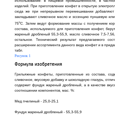
Использование: в пищевой промышленности, в частнос
изделий. При приготовлении конфет в открытую электропл
сюда же при непрерывном перемешивании добавляют 
закладывают сливочное масло и эссенцию пуншевую или 
o
75
C. Затем ведут формование массы с получением кор
состава, используемого для приготовления конфет, беру
жареный дробленый 55,3-55,9, масло сливочное 7,5-7,56
остальное. Технический результат предлагаемого со
расширении ассортимента данного вида конфет и в придан
табл.
Рисунок 1
Формула изобретения
Грильяжные конфеты, приготовленные из состава, со
сливочное, вкусовую добавку и шоколадную глазурь, отлич
содержит фундук жареный дробленый, а в качестве вку
соотношении компонентов, мас. %:
Мед пчелиный - 25,0-25,1
Фундук жареный дробленый - 55,3-55,9