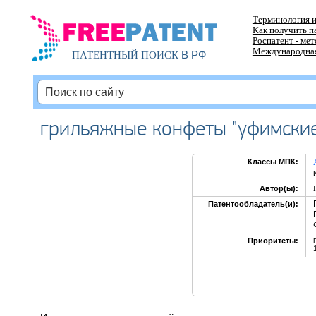
Терминология и
Как получить п
Роспатент - ме
Международная
В РФ
ПАТЕНТНЫЙ ПОИСК
грильяжные конфеты "уфимские
Классы МПК:
Автор(ы):
Патентообладатель(и):
Приоритеты: