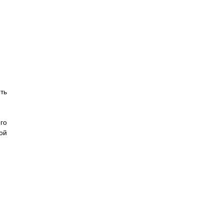
ть
го
ой