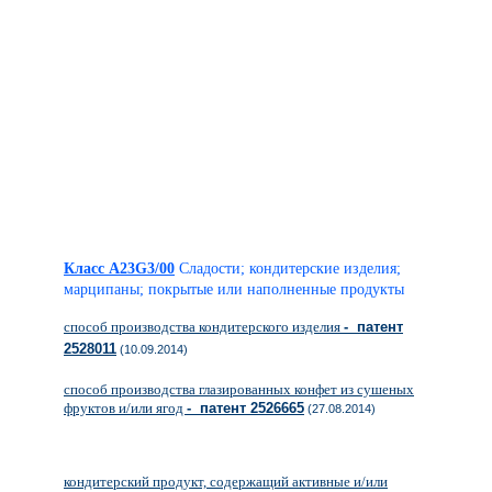
Класс A23G3/00
Сладости; кондитерские изделия;
марципаны; покрытые или наполненные продукты
способ производства кондитерского изделия
- патент
2528011
(10.09.2014)
способ производства глазированных конфет из сушеных
фруктов и/или ягод
- патент 2526665
(27.08.2014)
кондитерский продукт, содержащий активные и/или