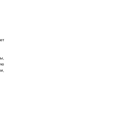
ет
ы,
ую
и,