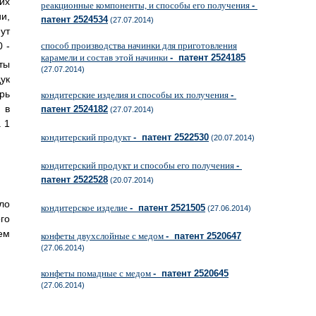
их
реакционные компоненты, и способы его получения
-
и,
патент 2524534
(27.07.2014)
ут
 -
способ производства начинки для приготовления
карамели и состав этой начинки
- патент 2524185
ты
(27.07.2014)
ук
рь
кондитерские изделия и способы их получения
-
 в
патент 2524182
(27.07.2014)
 1
кондитерский продукт
- патент 2522530
(20.07.2014)
кондитерский продукт и способы его получения
-
патент 2522528
(20.07.2014)
ло
кондитерское изделие
- патент 2521505
(27.06.2014)
го
ем
конфеты двухслойные с медом
- патент 2520647
(27.06.2014)
конфеты помадные с медом
- патент 2520645
(27.06.2014)