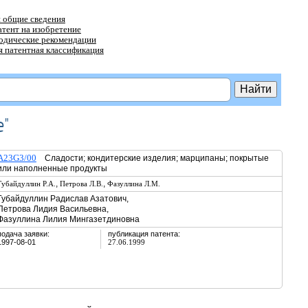
 общие сведения
атент на изобретение
тодические рекомендации
 патентная классификация
"
A23G3/00
Сладости; кондитерские изделия; марципаны; покрытые
или наполненные продукты
,
,
Губайдуллин Р.А.
Петрова Л.В.
Фазуллина Л.М.
Губайдуллин Радислав Азатович,
Петрова Лидия Васильевна,
Фазуллина Лилия Мингазетдиновна
подача заявки:
публикация патента:
1997-08-01
27.06.1999