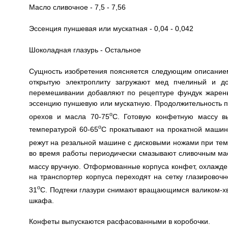
Масло сливочное - 7,5 - 7,56
Эссенция пуншевая или мускатная - 0,04 - 0,042
Шоколадная глазурь - Остальное
Сущность изобретения поясняется следующим описанием
открытую электроплиту загружают мед пчелиный и д
перемешивании добавляют по рецептуре фундук жарены
эссенцию пуншевую или мускатную. Продолжительность п
o
орехов и масла 70-75
C. Готовую конфетную массу в
o
температурой 60-65
C прокатывают на прокатной машин
режут на резальной машине с дисковыми ножами при тем
во время работы периодически смазывают сливочным м
массу вручную. Отформованные корпуса конфет, охлажде
на транспортер корпуса переходят на сетку глазирово
o
31
C. Подтеки глазури снимают вращающимся валиком-х
шкафа.
Конфеты выпускаются расфасованными в коробочки.