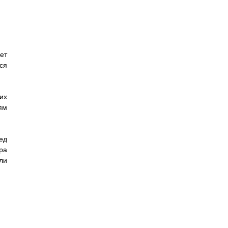
ет
ся
их
ям
ед
ра
ли