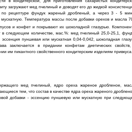
ти в кондитерской, для приготовления сахаристых кондитерск
иту загружают мед пчелиный и доводят его до жидкой консистенци
по рецептуре фундук жареный дробленый, а через 3 - 5 мин
мускатную. Температура массы после добавки орехов и масла 70
пусов и конфет и покрывают их шоколадной глазурью. Компонен
т в следующем количестве, мас.%: мед пчелиный 25,0-25,1, фунд
, эссенция пуншевая или мускатная 0,04-0,042, шоколадная глазу
става заключается в придании конфетам диетических свойств,
ии им пикантного свойственного кондитерским изделиям привкуса.
держащего мед пчелиный, ядро ореха жареное дробленое, мас
ающиеся тем, что состав в качестве ядра ореха жареного дроблено
совой добавки - эссенцию пуншевую или мускатную при следующ