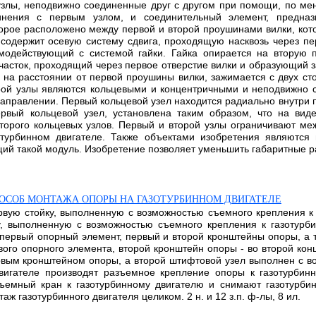
узлы, неподвижно соединенные друг с другом при помощи, по ме
динения с первым узлом, и соединительный элемент, предна
орое расположено между первой и второй проушинами вилки, кот
 содержит осевую систему сдвига, проходящую насквозь через пер
модействующий с системой гайки. Гайка опирается на вторую 
часток, проходящий через первое отверстие вилки и образующий 
на расстоянии от первой проушины вилки, зажимается с двух сто
орой узлы являются кольцевыми и концентричными и неподвижно
 направлении. Первый кольцевой узел находится радиально внутри 
ервый кольцевой узел, установлена таким образом, что на вид
второго кольцевых узлов. Первый и второй узлы ограничивают ме
отурбинном двигателе. Также объектами изобретения являются 
ий такой модуль. Изобретение позволяет уменьшить габаритные ра
ПОСОБ МОНТАЖА ОПОРЫ НА ГАЗОТУРБИННОМ ДВИГАТЕЛЕ
рвую стойку, выполненную с возможностью съемного крепления к 
ку, выполненную с возможностью съемного крепления к газотурб
т первый опорный элемент, первый и второй кронштейны опоры, а
ого опорного элемента, второй кронштейн опоры - во второй кон
рвым кронштейном опоры, а второй штифтовой узел выполнен с 
гателе производят разъемное крепление опоры к газотурбинно
ъемный кран к газотурбинному двигателю и снимают газотурби
 газотурбинного двигателя целиком. 2 н. и 12 з.п. ф-лы, 8 ил.