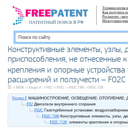
Терминология и
Как получить п
Роспатент - ме
Международная
В РФ
ПАТЕНТНЫЙ ПОИСК
Конструктивные элементы, узлы, 
приспособления, не отнесенные к
крепления и опорные устройства 
расширений и ползучести – F02C 
МПК
Раздел F
F02
F02C
F02C 7/00
F02C 7/20
МАШИНОСТРОЕНИЕ; ОСВЕЩЕНИЕ; ОТОПЛЕНИЕ; Д
Раздел F
Двигатели внутреннего сгорания
F02
Газотурбинные установки; воздухозаборники
F02C
Конструктивные элементы, узлы, д
F02C 7/00
.элементы крепления и опорны
F02C 7/20