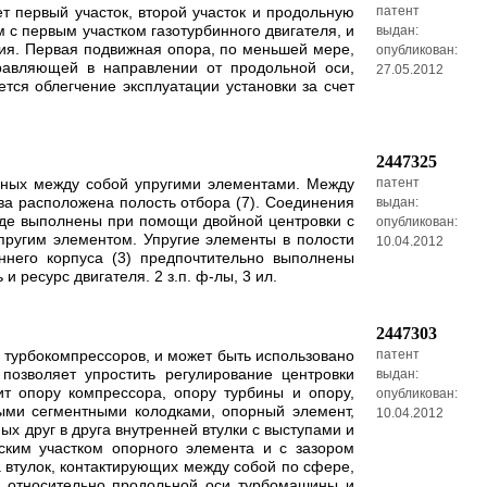
т первый участок, второй участок и продольную
патент
 с первым участком газотурбинного двигателя, и
выдан:
ния. Первая подвижная опора, по меньшей мере,
опубликован:
правляющей в направлении от продольной оси,
27.05.2012
тся облегчение эксплуатации установки за счет
2447325
занных между собой упругими элементами. Между
патент
ува расположена полость отбора (7). Соединения
выдан:
входе выполнены при помощи двойной центровки с
опубликован:
упругим элементом. Упругие элементы в полости
10.04.2012
ннего корпуса (3) предпочтительно выполнены
ресурс двигателя. 2 з.п. ф-лы, 3 ил.
2447303
 турбокомпрессоров, и может быть использовано
патент
 позволяет упростить регулирование центровки
выдан:
 опору компрессора, опору турбины и опору,
опубликован:
ыми сегментными колодками, опорный элемент,
10.04.2012
х друг в друга внутренней втулки с выступами и
ким участком опорного элемента и с зазором
а втулок, контактирующих между собой по сфере,
а относительно продольной оси турбомашины и