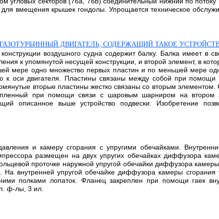
м угловых секторов (76а, 76b) соединительный нижний по потоку 
 для вмещения крышек гондолы. Упрощается техническое обслужив
 ГАЗОТУРБИННЫЙ ДВИГАТЕЛЬ, СОДЕРЖАЩИЙ ТАКОЕ УСТРОЙСТ
 конструкции воздушного судна содержит балку. Балка имеет в св
ения к упомянутой несущей конструкции, и второй элемент, в кот
шей мере одно множество первых пластин и по меньшей мере од
 к оси двигателя. Пластины связаны между собой при помощи 
омянутые вторые пластины жестко связаны со вторым элементом. 
епленный при помощи связи с шаровым шарниром на втором э
жащий описанное выше устройство подвески. Изобретение позв
давления и камеру сгорания с упругими обечайками. Внутренни
прессора размещен на двух упругих обечайках диффузора каме
ольцевой проточке наружной упругой обечайки диффузора камеры
. На внутренней упругой обечайке диффузора камеры сгорания 
ними полками лопаток. Фланец закреплен при помощи гаек вну
. ф-лы, 3 ил.