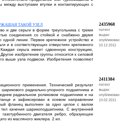
ы между выступами втулки и контактирующих с
2435968
ЕРЖАЩАЯ ТАКОЙ УЗЕЛ
во и две серьги в форме треугольника с тремя
патент
стью соединения со стойкой и снабжено двумя
выдан:
о одной линии. Первое крепежное устройство и
опубликован:
ги и в соответствующих отверстиях крепежного
10.12.2011
 Каждая серьга имеет сдвоенную конструкцию,
Другое изобретение группы относится к силовой
ого выше узла подвески. Изобретения позволяют
2411384
иационного применения. Технический результат
патент
и шарикового радиально-упорного подшипника и
выдан:
ереднем радиальном роликовом подшипнике и на
опубликован:
ланце и зафиксирован в осевом направлении
10.02.2011
зный фланец выполнен за одно целое с валом
 тел качения шарикоподшипника. С внутренней
 газотурбинного двигателя ребро, образующее
го из масляного жиклера. 2 ил.