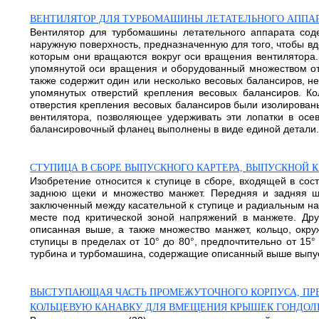
ВЕНТИЛЯТОР ДЛЯ ТУРБОМАШИНЫ ЛЕТАТЕЛЬНОГО АППАР
Вентилятор для турбомашины летательного аппарата соде
наружную поверхность, предназначенную для того, чтобы вд
которым они вращаются вокруг оси вращения вентилятора.
упомянутой оси вращения и оборудованный множеством отв
также содержит один или несколько весовых балансиров, 
упомянутых отверстий крепления весовых балансиров. Ко
отверстия крепления весовых балансиров были изолированы
вентилятора, позволяющее удерживать эти лопатки в осе
балансировочный фланец выполнены в виде единой детали. И
СТУПИЦА В СБОРЕ ВЫПУСКНОГО КАРТЕРА, ВЫПУСКНОЙ 
Изобретение относится к ступице в сборе, входящей в сос
заднюю щеки и множество манжет. Передняя и задняя щ
заключенный между касательной к ступице и радиальным н
месте под критической зоной напряжений в манжете. Друг
описанная выше, а также множество манжет, кольцо, окр
ступицы в пределах от 10° до 80°, предпочтительно от 15
турбина и турбомашина, содержащие описанный выше выпускно
ВЫСТУПАЮЩАЯ ЧАСТЬ ПРОМЕЖУТОЧНОГО КОРПУСА, ПРЕ
КОЛЬЦЕВУЮ КАНАВКУ ДЛЯ ВМЕЩЕНИЯ КРЫШЕК ГОНДОЛ