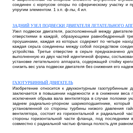
соединен с корпусом опоры по сферическому участку и п
упругим элементом. 1 з.п. ф-лы, 4 ил.
ЗАДНИЙ УЗЕЛ ПОДВЕСКИ ДВИГАТЕЛЯ ЛЕТАТЕЛЬНОГО АП
Узел подвески двигателя, расположенный между двигателе
отверстиями в каждой, образующими равнобедренный тре
проушинами, каждая из которых содержит по четыре наход
каждая серьга соединены между собой посредством соедин
устройства. Третье отверстие в серьге предназначено д
выполненную из двух частей идентичной формы, состыкован
установке летательного аппарата, содержащей стойку креп
снизить вес узла подвески двигателя без снижения его надежно
ГАЗОТУРБИННЫЙ ДВИГАТЕЛЬ
Изобретение относится к двухконтурным газотурбинным д
заключается в повышении надежности и в снижении веса 
исключения обрыва вала вентилятора в случае поломки у
заднем радиально-упорном шарикоподшипнике, который
установленной со стороны турбины низкого давления га
вентилятора, состоит из горизонтальной и радиальной ч
стороны горизонтальной части фланца, под последними в
совместно с радиальной частью фланца полость для равном