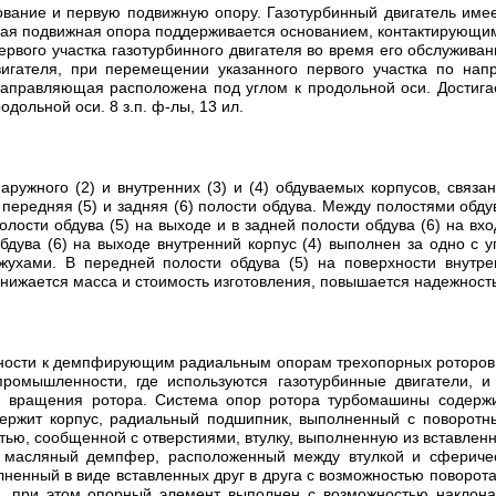
ование и первую подвижную опору. Газотурбинный двигатель имее
вая подвижная опора поддерживается основанием, контактирующим
рвого участка газотурбинного двигателя во время его обслужива
вигателя, при перемещении указанного первого участка по на
 Направляющая расположена под углом к продольной оси. Достигае
ольной оси. 8 з.п. ф-лы, 13 ил.
наружного (2) и внутренних (3) и (4) обдуваемых корпусов, свя
передняя (5) и задняя (6) полости обдува. Между полостями обд
 полости обдува (5) на выходе и в задней полости обдува (6) на 
бдува (6) на выходе внутренний корпус (4) выполнен за одно с 
ухами. В передней полости обдува (5) на поверхности внутре
жается масса и стоимость изготовления, повышается надежность и 
стности к демпфирующим радиальным опорам трехопорных роторов
промышленности, где используются газотурбинные двигатели, и
 вращения ротора. Система опор ротора турбомашины содержит
ержит корпус, радиальный подшипник, выполненный с поворотн
ью, сообщенной с отверстиями, втулку, выполненную из вставленны
и масляный демпфер, расположенный между втулкой и сферичес
ненный в виде вставленных друг в друга с возможностью поворот
й, при этом опорный элемент выполнен с возможностью наклон