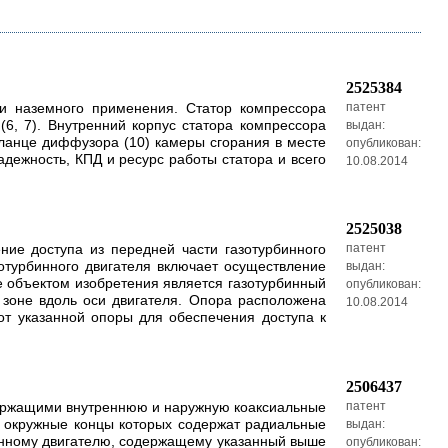
2525384
 и наземного применения. Статор компрессора
патент
(6, 7). Внутренний корпус статора компрессора
выдан:
фланце диффузора (10) камеры сгорания в месте
опубликован:
адежность, КПД и ресурс работы статора и всего
10.08.2014
2525038
ние доступа из передней части газотурбинного
патент
зотурбинного двигателя включает осуществление
выдан:
же объектом изобретения является газотурбинный
опубликован:
 зоне вдоль оси двигателя. Опора расположена
10.08.2014
от указанной опоры для обеспечения доступа к
2506437
одержащими внутреннюю и наружную коаксиальные
патент
, окружные концы которых содержат радиальные
выдан:
инному двигателю, содержащему указанный выше
опубликован: