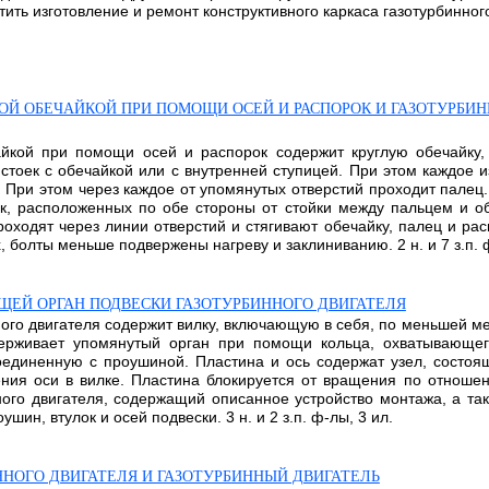
ть изготовление и ремонт конструктивного каркаса газотурбинного д
ОЙ ОБЕЧАЙКОЙ ПРИ ПОМОЩИ ОСЕЙ И РАСПОРОК И ГАЗОТУРБИ
айкой при помощи осей и распорок содержит круглую обечайку
 стоек с обечайкой или с внутренней ступицей. При этом каждое 
 При этом через каждое от упомянутых отверстий проходит палец
к, расположенных по обе стороны от стойки между пальцем и об
оходят через линии отверстий и стягивают обечайку, палец и ра
 болты меньше подвержены нагреву и заклиниванию. 2 н. и 7 з.п. ф
ЩЕЙ ОРГАН ПОДВЕСКИ ГАЗОТУРБИННОГО ДВИГАТЕЛЯ
ного двигателя содержит вилку, включающую в себя, по меньшей 
держивает упомянутый орган при помощи кольца, охватывающег
единенную с проушиной. Пластина и ось содержат узел, состоящ
ния оси в вилке. Пластина блокируется от вращения по отноше
ого двигателя, содержащий описанное устройство монтажа, а та
шин, втулок и осей подвески. 3 н. и 2 з.п. ф-лы, 3 ил.
ННОГО ДВИГАТЕЛЯ И ГАЗОТУРБИННЫЙ ДВИГАТЕЛЬ