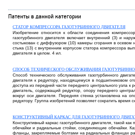
Патенты в данной категории
СТАТОР КОМПРЕССОРА ГАЗОТУРБИННОГО ДВИГАТЕЛЯ
Изобретение относится к области соединения компрессо
газотурбинного двигателя включает внутренний (3) и нару
состыкован с диффузором (10) камеры сгорания в осевом н
стыка (13) с внутренним корпусом статора компрессора вып
двигателя в целом. 4 ил.
СПОСОБ ТЕХНИЧЕСКОГО ОБСЛУЖИВАНИЯ ГАЗОТУРБИННОГ
Способ технического обслуживания газотурбинного двигат
двигателя к редуктору, находящемуся в подшипниковом отс
доступа из передней части переднего центрального узла к 
двигатель, содержащий редуктор, опору переднего центра
вокруг оси двигателя. Передняя стенка установлена на о
редуктору. Группа изобретений позволяет сократить время сня
КОНСТРУКТИВНЫЙ КАРКАС ДЛЯ ГАЗОТУРБИННОГО ДВИГА
Конструктивный каркас газотурбинного двигателя, такой к
обечайки и радиальные стойки, соединяющие обечайки. Ка
фланцы, закрепляемые болтами на радиальных фланцах рад