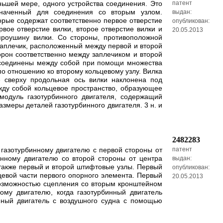
ньшей мере, одного устройства соединения. Это
патент
значенный для соединения со вторым узлом.
выдан:
орые содержат соответственно первое отверстие
опубликован:
вое отверстие вилки, второе отверстие вилки и
20.05.2013
проушину вилки. Со стороны, противоположной
заплечик, расположенный между первой и второй
рон соответственно между заплечиком и второй
 соединены между собой при помощи множества
по отношению ко второму кольцевому узлу. Вилка
е сверху продольная ось вилки наклонена под
жду собой кольцевое пространство, образующее
модуль газотурбинного двигателя, содержащий
змеры деталей газотурбинного двигателя. 3 н. и
2482283
газотурбинному двигателю с первой стороны от
патент
инному двигателю со второй стороны от центра
выдан:
 также первый и второй штифтовые узлы. Первый
опубликован:
цевой части первого опорного элемента. Первый
20.05.2013
возможностью сцепления со вторым кронштейном
му двигателю, когда газотурбинный двигатель
нный двигатель с воздушного судна с помощью