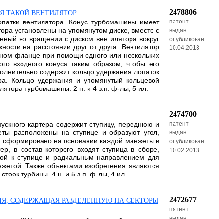
2478806
Я ТАКОЙ ВЕНТИЛЯТОР
опатки вентилятора. Конус турбомашины имеет
патент
тора установлены на упомянутом диске, вместе с
выдан:
нный во вращении с диском вентилятора вокруг
опубликован:
ости на расстоянии друг от друга. Вентилятор
10.04.2013
чном фланце при помощи одного или нескольких
го входного конуса таким образом, чтобы его
полнительно содержит кольцо удержания лопаток
ра. Кольцо удержания и упомянутый кольцевой
ора турбомашины. 2 н. и 4 з.п. ф-лы, 5 ил.
2474700
пускного картера содержит ступицу, переднюю и
патент
ты расположены на ступице и образуют угол,
выдан:
и сформировано на основании каждой манжеты в
опубликован:
р, в состав которого входят ступица в сборе,
10.02.2013
ьной к ступице и радиальным направлением для
анжетой. Также объектами изобретения являются
ек турбины. 4 н. и 5 з.п. ф-лы, 4 ил.
2472677
ЛЯ, СОДЕРЖАЩАЯ РАЗДЕЛЕННУЮ НА СЕКТОРЫ
патент
выдан: