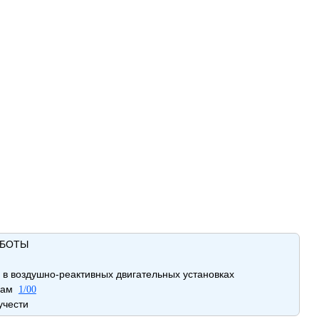
АБОТЫ
 в воздушно-реактивных двигательных установках
ппам
1/00
лзучести