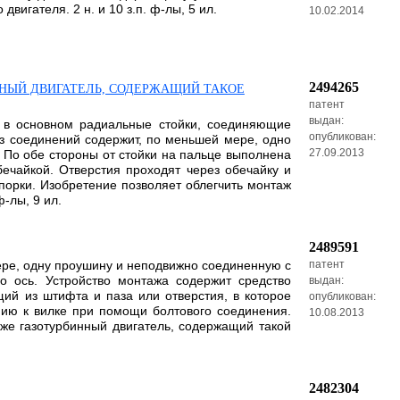
вигателя. 2 н. и 10 з.п. ф-лы, 5 ил.
10.02.2014
2494265
ННЫЙ ДВИГАТЕЛЬ, СОДЕРЖАЩИЙ ТАКОЕ
патент
выдан:
, в основном радиальные стойки, соединяющие
опубликован:
из соединений содержит, по меньшей мере, одно
27.09.2013
. По обе стороны от стойки на пальце выполнена
ечайкой. Отверстия проходят через обечайку и
спорки. Изобретение позволяет облегчить монтаж
-лы, 9 ил.
2489591
мере, одну проушину и неподвижно соединенную с
патент
о ось. Устройство монтажа содержит средство
выдан:
ий из штифта и паза или отверстия, в которое
опубликован:
нию к вилке при помощи болтового соединения.
10.08.2013
кже газотурбинный двигатель, содержащий такой
2482304