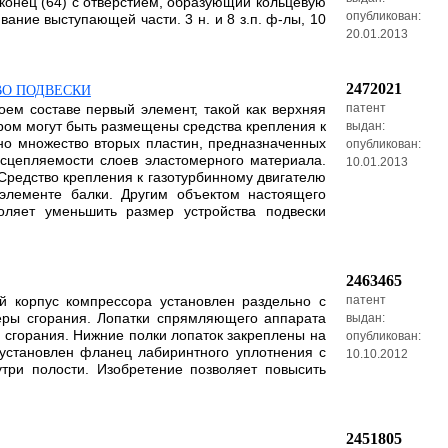
конец (64) с отверстием, образующий кольцевую
опубликован:
ание выступающей части. 3 н. и 8 з.п. ф-лы, 10
20.01.2013
2472021
ВО ПОДВЕСКИ
оем составе первый элемент, такой как верхняя
патент
ором могут быть размещены средства крепления к
выдан:
но множество вторых пластин, предназначенных
опубликован:
сцепляемости слоев эластомерного материала.
10.01.2013
Средство крепления к газотурбинному двигателю
лементе балки. Другим объектом настоящего
оляет уменьшить размер устройства подвески
2463465
й корпус компрессора установлен раздельно с
патент
ры сгорания. Лопатки спрямляющего аппарата
выдан:
 сгорания. Нижние полки лопаток закреплены на
опубликован:
установлен фланец лабиринтного уплотнения с
10.10.2012
три полости. Изобретение позволяет повысить
2451805