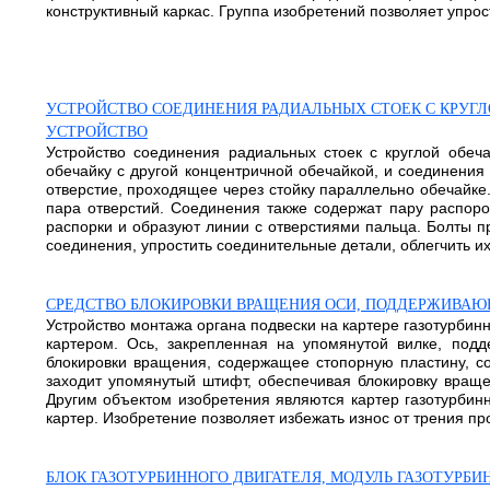
конструктивный каркас. Группа изобретений позволяет упрости
УСТРОЙСТВО СОЕДИНЕНИЯ РАДИАЛЬНЫХ СТОЕК С КРУГЛ
УСТРОЙСТВО
Устройство соединения радиальных стоек с круглой обеч
обечайку с другой концентричной обечайкой, и соединения
отверстие, проходящее через стойку параллельно обечайке.
пара отверстий. Соединения также содержат пару распоро
распорки и образуют линии с отверстиями пальца. Болты пр
соединения, упростить соединительные детали, облегчить их,
СРЕДСТВО БЛОКИРОВКИ ВРАЩЕНИЯ ОСИ, ПОДДЕРЖИВАЮ
Устройство монтажа органа подвески на картере газотурбин
картером. Ось, закрепленная на упомянутой вилке, под
блокировки вращения, содержащее стопорную пластину, со
заходит упомянутый штифт, обеспечивая блокировку враще
Другим объектом изобретения являются картер газотурбинн
картер. Изобретение позволяет избежать износ от трения проу
БЛОК ГАЗОТУРБИННОГО ДВИГАТЕЛЯ, МОДУЛЬ ГАЗОТУРБИ