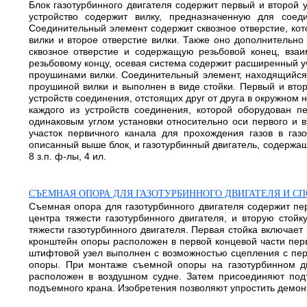
Блок газотурбинного двигателя содержит первый и второй 
устройство содержит вилку, предназначенную для сое
Соединительный элемент содержит сквозное отверстие, кот
вилки и второе отверстие вилки. Также оно дополнительно
сквозное отверстие и содержащую резьбовой конец, взаи
резьбовому концу, осевая система содержит расширенный у
проушинами вилки. Соединительный элемент, находящийся 
проушиной вилки и выполнен в виде стойки. Первый и вт
устройств соединения, отстоящих друг от друга в окружном
каждого из устройств соединения, которой оборудован п
одинаковым углом установки относительно оси первого и 
участок первичного канала для прохождения газов в газ
описанный выше блок, и газотурбинный двигатель, содержащ
8 з.п. ф-лы, 4 ил.
СЪЕМНАЯ ОПОРА ДЛЯ ГАЗОТУРБИННОГО ДВИГАТЕЛЯ И С
Съемная опора для газотурбинного двигателя содержит пе
центра тяжести газотурбинного двигателя, и вторую стой
тяжести газотурбинного двигателя. Первая стойка включае
кронштейн опоры расположен в первой концевой части перв
штифтовой узел выполнен с возможностью сцепления с пе
опоры. При монтаже съемной опоры на газотурбинном дви
расположен в воздушном судне. Затем присоединяют под
подъемного крана. Изобретения позволяют упростить демонтаж