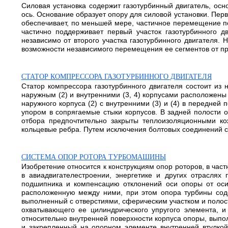
Силовая установка содержит газотурбинный двигатель, осн
ось. Основание образует опору для силовой установки. Пер
обеспечивает, по меньшей мере, частичное перемещение пе
частично поддерживает первый участок газотурбинного д
независимо от второго участка газотурбинного двигателя.
возможности независимого перемещения ее сегментов от прод
СТАТОР КОМПРЕССОРА ГАЗОТУРБИННОГО ДВИГАТЕЛЯ
Статор компрессора газотурбинного двигателя состоит из 
наружным (2) и внутренними (3, 4) корпусами расположены 
наружного корпуса (2) с внутренними (3) и (4) в передней
упором в сопрягаемые стыки корпусов. В задней полости о
отбора предпочтительно закрыты теплоизоляционными кож
кольцевые ребра. Путем исключения болтовых соединений сни
СИСТЕМА ОПОР РОТОРА ТУРБОМАШИНЫ
Изобретение относится к конструкциям опор роторов, в ча
в авиадвигателестроении, энергетике и других отраслях 
подшипника и компенсацию отклонений оси опоры от оси
расположенную между ними, при этом опора турбины сод
выполненный с отверстиями, сферическим участком и полост
охватывающего ее цилиндрического упругого элемента, 
относительно внутренней поверхности корпуса опоры, выпол
и закрепленный на опорном элементе внутренней втулко