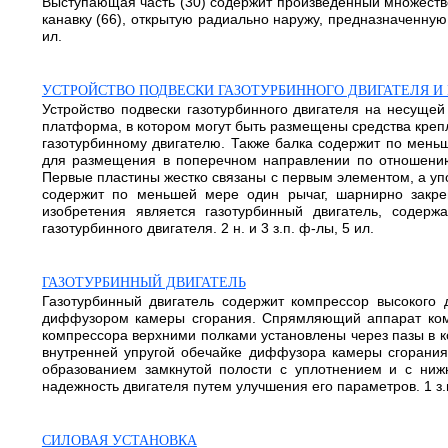
Выступающая часть (30) содержит произведенный множество
канавку (66), открытую радиально наружу, предназначенную
ил.
УСТРОЙСТВО ПОДВЕСКИ ГАЗОТУРБИННОГО ДВИГАТЕЛЯ И
Устройство подвески газотурбинного двигателя на несущей
платформа, в котором могут быть размещены средства крепл
газотурбинному двигателю. Также балка содержит по мень
для размещения в поперечном направлении по отношению
Первые пластины жестко связаны с первым элементом, а уп
содержит по меньшей мере один рычаг, шарнирно закр
изобретения является газотурбинный двигатель, содер
газотурбинного двигателя. 2 н. и 3 з.п. ф-лы, 5 ил.
ГАЗОТУРБИННЫЙ ДВИГАТЕЛЬ
Газотурбинный двигатель содержит компрессор высокого 
диффузором камеры сгорания. Спрямляющий аппарат ком
компрессора верхними полками установлены через пазы в к
внутренней упругой обечайке диффузора камеры сгорания
образованием замкнутой полости с уплотнением и с ниж
надежность двигателя путем улучшения его параметров. 1 з.п
СИЛОВАЯ УСТАНОВКА