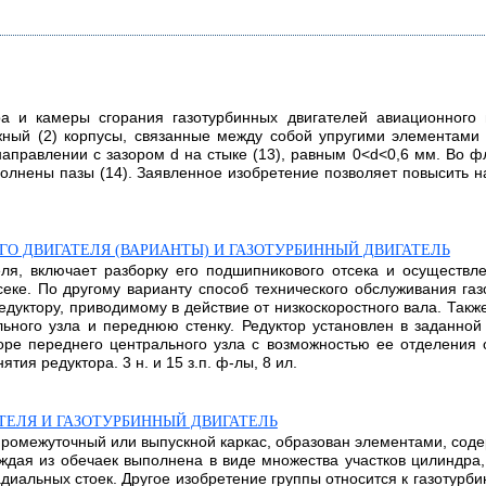
ра и камеры сгорания газотурбинных двигателей авиационного
жный (2) корпусы, связанные между собой упругими элементами 
аправлении с зазором d на стыке (13), равным 0<d<0,6 мм. Во 
олнены пазы (14). Заявленное изобретение позволяет повысить н
О ДВИГАТЕЛЯ (ВАРИАНТЫ) И ГАЗОТУРБИННЫЙ ДВИГАТЕЛЬ
еля, включает разборку его подшипникового отсека и осуществле
еке. По другому варианту способ технического обслуживания га
редуктору, приводимому в действие от низкоскоростного вала. Так
льного узла и переднюю стенку. Редуктор установлен в заданной
поре переднего центрального узла с возможностью ее отделения 
тия редуктора. 3 н. и 15 з.п. ф-лы, 8 ил.
ТЕЛЯ И ГАЗОТУРБИННЫЙ ДВИГАТЕЛЬ
ак промежуточный или выпускной каркас, образован элементами, с
ждая из обечаек выполнена в виде множества участков цилиндра
иальных стоек. Другое изобретение группы относится к газотурб