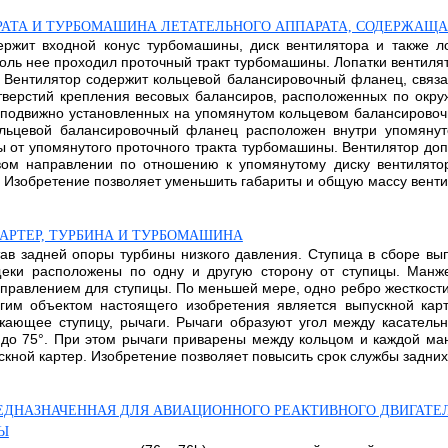
АТА И ТУРБОМАШИНА ЛЕТАТЕЛЬНОГО АППАРАТА, СОДЕРЖАЩА
ржит входной конус турбомашины, диск вентилятора и также л
оль нее проходил проточный тракт турбомашины. Лопатки вентиля
 Вентилятор содержит кольцевой балансировочный фланец, связа
ерстий крепления весовых балансиров, расположенных по окружн
неподвижно установленных на упомянутом кольцевом балансирово
льцевой балансировочный фланец расположен внутри упомянуто
 от упомянутого проточного тракта турбомашины. Вентилятор до
вом направлении по отношению к упомянутому диску вентилято
зобретение позволяет уменьшить габариты и общую массу вентилят
КАРТЕР, ТУРБИНА И ТУРБОМАШИНА
тав задней опоры турбины низкого давления. Ступица в сборе вы
еки расположены по одну и другую сторону от ступицы. Манже
аправлением для ступицы. По меньшей мере, одно ребро жесткост
им объектом настоящего изобретения является выпускной карте
ужающее ступицу, рычаги. Рычаги образуют угол между касател
° до 75°. При этом рычаги приварены между кольцом и каждой м
й картер. Изобретение позволяет повысить срок службы задних сто
ДНАЗНАЧЕННАЯ ДЛЯ АВИАЦИОННОГО РЕАКТИВНОГО ДВИГАТЕ
Ы