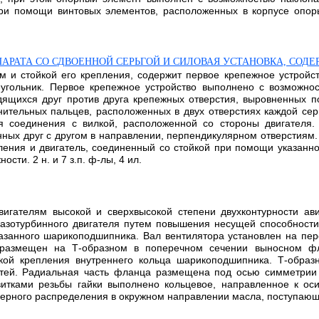
ри помощи винтовых элементов, расположенных в корпусе опор
ПАРАТА СО СДВОЕННОЙ СЕРЬГОЙ И СИЛОВАЯ УСТАНОВКА, СОД
м и стойкой его крепления, содержит первое крепежное устройст
угольник. Первое крепежное устройство выполнено с возможно
ящихся друг против друга крепежных отверстия, выровненных п
ительных пальцев, расположенных в двух отверстиях каждой серь
ля соединения с вилкой, расположенной со стороны двигателя.
ных друг с другом в направлении, перпендикулярном отверстиям. 
ления и двигатель, соединенный со стойкой при помощи указанн
сти. 2 н. и 7 з.п. ф-лы, 4 ил.
вигателям высокой и сверхвысокой степени двухконтурности ав
газотурбинного двигателя путем повышения несущей способност
казанного шарикоподшипника. Вал вентилятора установлен на п
 размещен на Т-образном в поперечном сечении выносном ф
йкой крепления внутреннего кольца шарикоподшипника. Т-обра
астей. Радиальная часть фланца размещена под осью симметрии
итками резьбы гайки выполнено кольцевое, направленное к оси
ерного распределения в окружном направлении масла, поступающе