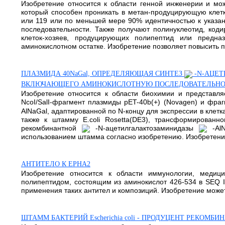
Изобретение относится к области генной инженерии и мо
который способен проникать в метан-продуцирующую клет
или 119 или по меньшей мере 90% идентичностью к указа
последовательности. Также получают полинуклеотид, код
клеток-хозяев, продуцирующих полипептид или предн
аминокислотном остатке. Изобретение позволяет повысить пр
ПЛАЗМИДА 40NaGal, ОПРЕДЕЛЯЮЩАЯ СИНТЕЗ
-N-АЦЕ
ВКЛЮЧАЮЩЕГО АМИНОКИСЛОТНУЮ ПОСЛЕДОВАТЕЛЬНО
Изобретение относится к области биохимии и представ
NcoI/SalI-фрагмент плазмиды pET-40b(+) (Novagen) и фр
AlNaGal, адаптированной по N-концу для экспрессии в клет
также к штамму E.coli Rosetta(DE3), трансформированн
рекомбинантной
-N-ацетилгалактозаминидазы
-AlN
использованием штамма согласно изобретению. Изобретени
АНТИТЕЛО К EPHA2
Изобретение относится к области иммунологии, медиц
полипептидом, состоящим из аминокислот 426-534 в SEQ 
применения таких антител и композиций. Изобретение может бы
ШТАММ БАКТЕРИЙ Escherichia coli - ПРОДУЦЕНТ РЕКОМ