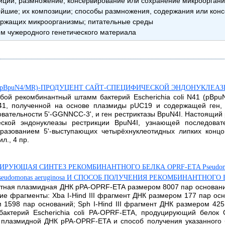
ции; размножение, консервирование или сохранение микроорганиз
шие; их композиции; способы размножения, содержания или конс
ержащих микроорганизмы; питательные среды
 чужеродного генетического материала
1 (pBpuN4/MR)-ПРОДУЦЕНТ САЙТ-СПЕЦИФИЧЕСКОЙ ЭНДОНУКЛЕАЗ
обой рекомбинантный штамм бактерий Escherichia coli N41 (pBp
N41, полученной на основе плазмиды pUC19 и содержащей ген,
ательности 5'-GGNNCC-3', и ген рестриктазы BpuN4I. Настоящий 
ской эндонуклеазы рестрикции BpuN4I, узнающей последоват
азованием 5'-выступающих четырёхнуклеотидных липких концов
л., 4 пр.
ЩАЯ СИНТЕЗ РЕКОМБИНАНТНОГО БЕЛКА OPRF-ETA Pseudomonas ae
domonas aeruginosa И СПОСОБ ПОЛУЧЕНИЯ РЕКОМБИНАНТНОГО БЕЛК
нтная плазмидная ДНК pPA-OPRF-ETA размером 8007 пар основани
 фрагменты: Xba I-Hind III фрагмент ДНК размером 177 пар основ
м 1598 пар оснований; Sph I-Hind III фрагмент ДНК размером 42
актерий Еscherichia coli PA-OPRF-ETA, продуцирующий белок
3) плазмидной ДНК рРА-OPRF-ETA и способ получения указанного 