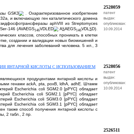
2528059
назы GSK3
. Охарактеризованное изобретение
патент
T32a, и включающую ген каталитического домена
выдан:
козидфосфотрансферазы aphVIII из Streptomyces
опубликован:
 Ser-146 (AVAEGS
VDLED
A
AEGS
VDL
D).
S
S
10.09.2014
146
146
ческих классов, способных проникать в клетки
ботке, создании и валидации новых биомишеней и
ва для лечения заболеваний человека. 5 ил., 3
2528056
ЕНИЯ ЯНТАРНОЙ КИСЛОТЫ С ИСПОЛЬЗОВАНИЕМ
патент
выдан:
, являющихся продуцентами янтарной кислоты и
опубликован:
ыми генами ackA, pta, poxB, ldhA, adhE. Штамм
10.09.2014
ктерий Escherichia coli SGM2.0 [pPYC] обладает
ерий Escherichia coli SGM2.1 [pPYC] обладает
терий Escherichia coli SGM3.0 [pPYC] обладает
терий Escherichia coli SGM3.1 [pPYC] обладает
ожен также способ получения янтарной кислоты с
, 2 табл., 2 пр.
2526511