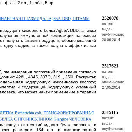
ф-лы, 2 ил., 1 табл., 5 пр.
2520078
ИНАНТНАЯ ПЛАЗМИДА pAg85A-DBD, ШТАММ
патент
выдан:
- продуцент химерного белка Ag85A-DBD, а также
опубликован:
 получения иммуногенной композиции на основе
20.06.2014
яет получать штамм-продуцент, обеспечивающий
в одну стадию, а также получать эффективные
2517621
F, где нумерация положений приведена согласно
патент
ующих: 428L, 434S, 307Q, 319L, 250I. Раскрыты:
выдан:
 содержащая кодирующую нуклеиновую кислоту;
опубликован:
олипептид и содержащей кодирующую указанный
27.05.2014
ловека, что может найти применение в терапии
2515115
КА Escherichia coli, ТРАНСФОРМИРОВАННАЯ
патент
 БЕЛКА С ПРОИНСУЛИНОМ Glargine ЧЕЛОВЕКА
выдан:
вляющую синтез гибридного белка человека с
опубликован:
овека размером 134 а.о. с аминокислотной