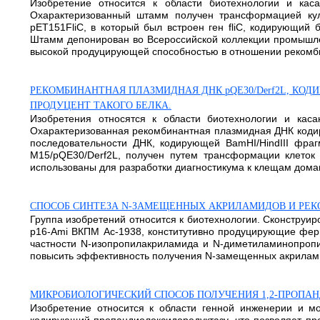
Изобретение относится к области биотехнологии и каса
Охарактеризованный штамм получен трансформацией куль
рЕТ151FliC, в который был встроен ген fliC, кодирующий
Штамм депонирован во Всероссийской коллекции промышл
высокой продуцирующей способностью в отношении рекомбин
РЕКОМБИНАНТНАЯ ПЛАЗМИДНАЯ ДНК pQE30/Derf2L, КОДИРУЮЩА
ПРОДУЦЕНТ ТАКОГО БЕЛКА.
Изобретения относятся к области биотехнологии и каса
Охарактеризованная рекомбинантная плазмидная ДНК кодируе
последовательности ДНК, кодирующей BamHI/HindIII фрагм
M15/pQE30/Derf2L, получен путем трансформации клеток 
использованы для разработки диагностикума к клещам домашн
СПОСОБ СИНТЕЗА N-ЗАМЕЩЕННЫХ АКРИЛАМИДОВ И РЕКОМБ
Группа изобретений относится к биотехнологии. Сконструир
p16-Ami ВКПМ Ac-1938, конститутивно продуцирующие фер
частности N-изопропилакриламида и N-диметиламинопропи
повысить эффективность получения N-замещенных акриламидов
МИКРОБИОЛОГИЧЕСКИЙ СПОСОБ ПОЛУЧЕНИЯ 1,2-ПРОПА
Изобретение относится к области генной инженерии и мож