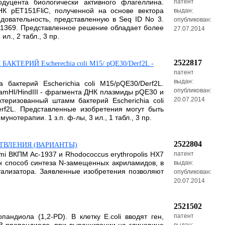
одуцента биологически активного флагеллина.
патент
К рЕТ151FliC, полученной на основе вектора
выдан:
довательность, представленную в Seq ID No 3.
опубликован:
1369. Представленное решение обладает более
27.07.2014
., 2 табл., 3 пр.
2522817
ЕРИЙ Escherechia coli M15/ pQE30/Derf2L -
патент
выдан:
актерий Escherichia coli M15/pQE30/Derf2L.
опубликован:
BamHI/HindIII - фрагмента ДНК плазмиды pQE30 и
20.07.2014
теризованный штамм бактерий Escherichia coli
rf2L. Представленные изобретения могут быть
терапии. 1 з.п. ф-лы, 3 ил., 1 табл., 3 пр.
2522804
СТВЛЕНИЯ (ВАРИАНТЫ)
mi ВКПМ Ac-1937 и Rhodococcus erythropolis HX7
патент
н способ синтеза N-замещенных акриламидов, в
выдан:
тализатора. Заявленные изобретения позволяют
опубликован:
20.07.2014
2521502
ндиола (1,2-PD). В клетку E.coli вводят ген,
патент