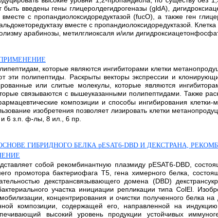
одуцировать высокие уровни 1,2-пропандиола, по существу без 1
т быть введены гены глицеролдегидрогеназы (gldA), дигидроксиац
вместе с пропандиолоксидоредуктазой (fucO), а также ген глице
альдокеторедуктазу вместе с пропандиолоксидоредуктазой. Клетк
зму арабинозы, метилглиоксаля и/или дигидроксиацетонфосфата. 8 н
Х ПРИМЕНЕНИЕ
полипептидам, которые являются ингибиторами клетки метанопрод
ют эти полипептиды. Раскрыты векторы экспрессии и клонирующ
ированные или слитые молекулы, которые являются ингибитора
которые связываются с вышеуказанными полипептидами. Также ра
фармацевтические композиции и способы ингибирования клетки-
ьзование изобретения позволяет лизировать клетки метанопродуц
6 з.п. ф-лы, 8 ил., 6 пр.
НОВЕ ГИБРИДНОГО БЕЛКА pESAT6-DBD И ДЕКСТРАНА, РЕКОМ
ЕНЕНИЕ
едставляет собой рекомбинантную плазмиду pESAT6-DBD, состоя
го промотора бактериофага Т5, гена химерного белка, состоящ
овательностью декстрансвязывающего домена (DBD) декстрансук
актериального участка инициации репликации типа ColEl. Изобре
обилизации, концентрирования и очистки полученного белка на д
ной композиции, содержащей его, направленной на индукцию 
спечивающий высокий уровень продукции устойчивых иммуног