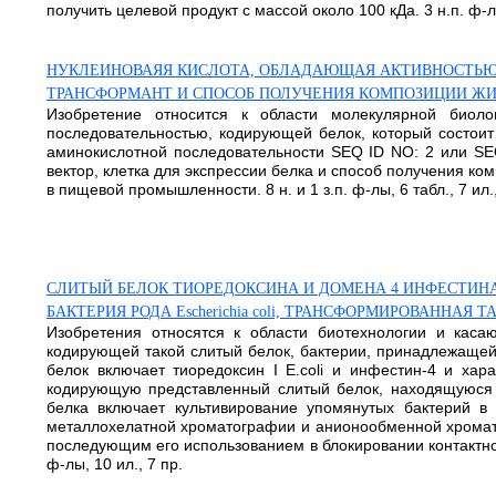
получить целевой продукт с массой около 100 кДа. 3 н.п. ф-лы,
НУКЛЕИНОВАЯЯ КИСЛОТА, ОБЛАДАЮЩАЯ АКТИВНОСТЬЮ 
ТРАНСФОРМАНТ И СПОСОБ ПОЛУЧЕНИЯ КОМПОЗИЦИИ Ж
Изобретение относится к области молекулярной биоло
последовательностью, кодирующей белок, который состоит
аминокислотной последовательности SEQ ID NO: 2 или SE
вектор, клетка для экспрессии белка и способ получения 
в пищевой промышленности. 8 н. и 1 з.п. ф-лы, 6 табл., 7 ил.,
СЛИТЫЙ БЕЛОК ТИОРЕДОКСИНА И ДОМЕНА 4 ИНФЕСТИНА
БАКТЕРИЯ РОДА Escherichia coli, ТРАНСФОРМИРОВАННАЯ
Изобретения относятся к области биотехнологии и каса
кодирующей такой слитый белок, бактерии, принадлежащей 
белок включает тиоредоксин I E.coli и инфестин-4 и ха
кодирующую представленный слитый белок, находящуюся п
белка включает культивирование упомянутых бактерий в 
металлохелатной хроматографии и анионообменной хромат
последующим его использованием в блокировании контактной
ф-лы, 10 ил., 7 пр.