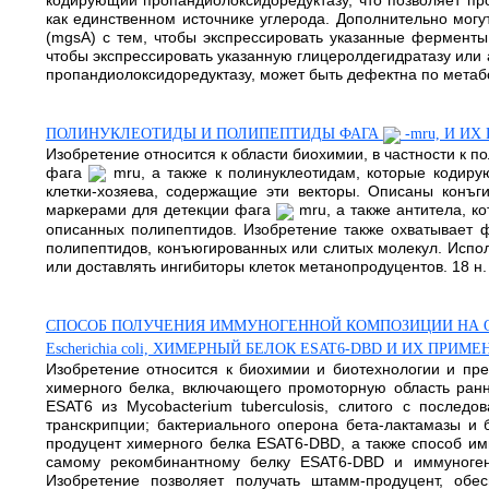
кодирующий пропандиолоксидоредуктазу, что позволяет пр
как единственном источнике углерода. Дополнительно могу
(mgsA) с тем, чтобы экспрессировать указанные ферменты 
чтобы экспрессировать указанную глицеролдегидратазу или 
пропандиолоксидоредуктазу, может быть дефектна по метаболи
ПОЛИНУКЛЕОТИДЫ И ПОЛИПЕПТИДЫ ФАГА
-mru, И И
Изобретение относится к области биохимии, в частности к 
фага
mru, а также к полинуклеотидам, которые кодиру
клетки-хозяева, содержащие эти векторы. Описаны конъг
маркерами для детекции фага
mru, а также антитела, 
описанных полипептидов. Изобретение также охватывает 
полипептидов, конъюгированных или слитых молекул. Испол
или доставлять ингибиторы клеток метанопродуцентов. 18 н. и 
СПОСОБ ПОЛУЧЕНИЯ ИММУНОГЕННОЙ КОМПОЗИЦИИ НА ОС
Escherichia coli, ХИМЕРНЫЙ БЕЛОК ESAT6-DBD И ИХ ПРИМ
Изобретение относится к биохимии и биотехнологии и пр
химерного белка, включающего промоторную область ранне
ESAT6 из Mycobacterium tuberculosis, слитого с послед
транскрипции; бактериального оперона бета-лактамазы и б
продуцент химерного белка ESAT6-DBD, а также способ имм
самому рекомбинантному белку ESAT6-DBD и иммуноген
Изобретение позволяет получать штамм-продуцент, обе