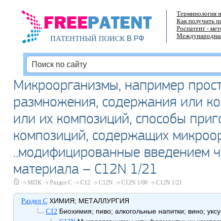
Терминология и
Как получить п
Роспатент - ме
Международная
В РФ
ПАТЕНТНЫЙ ПОИСК
Микроорганизмы, например прост
размножения, содержания или к
или их композиций, способы при
композиций, содержащих микроор
..модифицированные введением ч
материала – C12N 1/21
МПК
Раздел C
C12
C12N
C12N 1/00
C12N 1/21
ХИМИЯ; МЕТАЛЛУРГИЯ
Раздел C
Биохимия; пиво; алкогольные напитки; вино; укс
C12