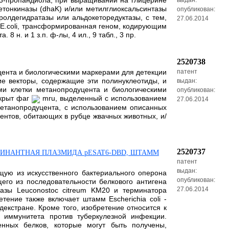
,3-пропандиола, при выращивании на глицерине
выдан:
етонкиназы (dhaK) и/или метилглиоксальсинтазы
опубликован:
ролдегидратазы или альдокеторедуктазы, с тем,
27.06.2014
а E.coli, трансформированная геном, кодирующим
. и 1 з.п. ф-лы, 4 ил., 9 табл., 3 пр.
2520738
уцента и биологическими маркерами для детекции
патент
ие векторы, содержащие эти полинуклеотиды, и
выдан:
ми клетки метанопродуцента и биологическими
опубликован:
скрыт фаг
mru, выделенный с использованием
27.06.2014
метанопродуцента, с использованием описанных
ентов, обитающих в рубце жвачных животных, и/
2520737
БИНАНТНАЯ ПЛАЗМИДА pESAT6-DBD, ШТАММ
патент
выдан:
щую из искусственного бактериального оперона
опубликован:
его из последовательности белкового антигена
27.06.2014
разы Leuconostoc citreum KM20 и терминатора
тение также включает штамм Escherichia coli -
екстране. Кроме того, изобретение относится к
иммунитета против туберкулезной инфекции.
енных белков, которые могут быть получены,