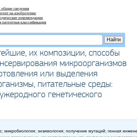
 общие сведения
атент на изобретение
тодические рекомендации
 патентная классификация
ейшие, их композиции, способы
онсервирования микроорганизмов
готовления или выделения
ганизмы, питательные среды:
ужеродного генетического
ус; микробиология; энзимология; получение мутаций; генная инжен