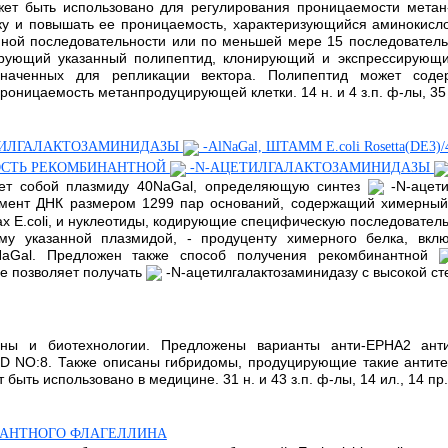
жет быть использовано для регулирования проницаемости метан
ку и повышать ее проницаемость, характеризующийся аминокисл
нной последовательности или по меньшей мере 15 последовател
ирующий указанный полипептид, клонирующий и экспрессирующи
азначенных для репликации вектора. Полипептид может сод
оницаемость метанпродуцирующей клетки. 14 н. и 4 з.п. ф-лы, 35 и
ТИЛГАЛАКТОЗАМИНИДАЗЫ
-AlNaGal, ШТАММ E.coli Rosetta(DE
СТЬ РЕКОМБИНАНТНОЙ
-N-АЦЕТИЛГАЛАКТОЗАМИНИДАЗЫ
ляет собой плазмиду 40NaGal, определяющую синтез
-N-ацет
агмент ДНК размером 1299 пар оснований, содержащий химерный 
ках E.coli, и нуклеотиды, кодирующие специфическую последовател
ому указанной плазмидой, - продуценту химерного белка, вкл
aGal. Предложен также способ получения рекомбинантной
е позволяет получать
-N-ацетилгалактозаминидазу с высокой сте
ины и биотехнологии. Предложены варианты анти-EPHA2 ант
ID NO:8. Также описаны гибридомы, продуцирующие такие антит
ть использовано в медицине. 31 н. и 43 з.п. ф-лы, 14 ил., 14 пр.,
БИНАНТНОГО ФЛАГЕЛЛИНА