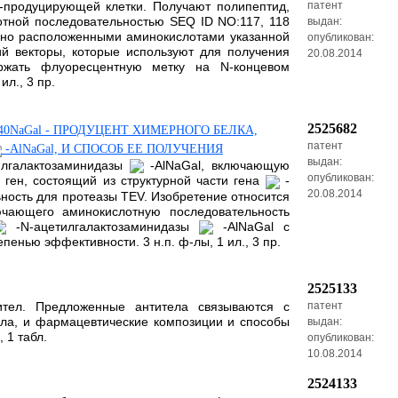
-продуцирующей клетки. Получают полипептид,
патент
отной последовательностью SEQ ID NO:117, 118
выдан:
ьно расположенными аминокислотами указанной
опубликован:
й векторы, которые используют для получения
20.08.2014
ержать флуоресцентную метку на N-концевом
л., 3 пр.
2525682
3)/40NaGal - ПРОДУЦЕНТ ХИМЕРНОГО БЕЛКА,
патент
-AlNaGal, И СПОСОБ ЕЕ ПОЛУЧЕНИЯ
выдан:
илгалактозаминидазы
-AlNaGal, включающую
опубликован:
ген, состоящий из структурной части гена
-
20.08.2014
ьность для протеазы TEV. Изобретение относится
ючающего аминокислотную последовательность
-N-ацетилгалактозаминидазы
-AlNaGal с
пенью эффективности. 3 н.п. ф-лы, 1 ил., 3 пр.
2525133
ител. Предложенные антитела связываются с
патент
ела, и фармацевтические композиции и способы
выдан:
 1 табл.
опубликован:
10.08.2014
2524133