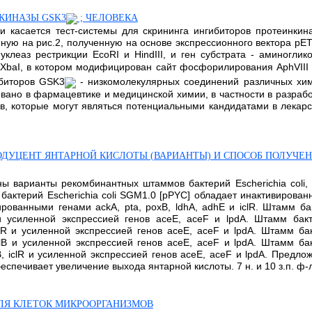
КИНАЗЫ GSK3
; ЧЕЛОВЕКА
и касается тест-системы для скрининга ингибиторов протеинки
нную на рис.2, полученную на основе экспрессионного вектора pE
клеаз рестрикции EcoRI и HindIII, и ген субстрата - аминогли
и XbaI, в котором модифицирован сайт фосфорилирования AphVIII
ибиторов GSK3
- низкомолекулярных соединений различных хими
овано в фармацевтике и медицинской химии, в частности в разра
в, которые могут являться потенциальными кандидатами в лекарст
 ПРОДУЦЕНТ ЯНТАРНОЙ КИСЛОТЫ (ВАРИАНТЫ) И СПОСОБ ПОЛУЧ
ны варианты рекомбинантных штаммов бактерий Escherichia coli
актерий Escherichia coli SGM1.0 [pPYC] обладает инактивированн
ированными генами ackA, pta, poxB, ldhA, adhE и iclR. Штамм ба
и усиленной экспрессией генов асеЕ, aceF и lpdA. Штамм бакт
clR и усиленной экспрессией генов асеЕ, aceF и lpdA. Штамм бак
flB и усиленной экспрессией генов асеЕ, aceF и lpdA. Штамм бак
lB, iclR и усиленной экспрессией генов асеЕ, aceF и lpdA. Предл
печивает увеличение выхода янтарной кислоты. 7 н. и 10 з.п. ф-лы
ЛЯ КЛЕТОК МИКРООРГАНИЗМОВ