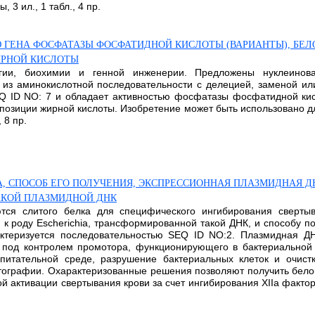
 3 ил., 1 табл., 4 пр.
ГЕНА ФОСФАТАЗЫ ФОСФАТИДНОЙ КИСЛОТЫ (ВАРИАНТЫ), БЕЛО
ИРНОЙ КИСЛОТЫ
гии, биохимии и генной инженерии. Предложены нуклеинова
 из аминокислотной последовательности с делецией, заменой и
Q ID NO: 7 и обладает активностью фосфатазы фосфатидной кис
композиции жирной кислоты. Изобретение может быть использовано
 8 пр.
, СПОСОБ ЕГО ПОЛУЧЕНИЯ, ЭКСПРЕССИОННАЯ ПЛАЗМИДНАЯ Д
 ТАКОЙ ПЛАЗМИДНОЙ ДНК
ются слитого белка для специфического ингибирования сверты
к роду Escherichia, трансформированной такой ДНК, и способу п
рактеризуется последовательностью SEQ ID NO:2. Плазмидная Д
од контролем промотора, функционирующего в бактериальной к
питательной среде, разрушение бактериальных клеток и очистк
ографии. Охарактеризованные решения позволяют получить бело
 активации свертывания крови за счет ингибирования XIIa фактора