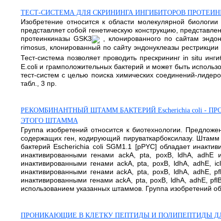
ТЕСТ-СИСТЕМА ДЛЯ СКРИНИНГА ИНГИБИТОРОВ ПРОТЕИН
Изобретение относится к области молекулярной биологии 
представляет собой генетическую конструкцию, представле
протеинкиназы GSK3
, клонированного по сайтам эндону
rimosus, клонированный по сайту эндонуклеазы рестрикци
Тест-система позволяет проводить прескрининг in situ инг
E.coli и грамположительных бактерий и может быть использ
тест-систем с целью поиска химических соединений-лидеро
табл., 3 пр.
РЕКОМБИНАНТНЫЙ ШТАММ БАКТЕРИЙ Escherichia coli -
ЭТОГО ШТАММА
Группа изобретений относится к биотехнологии. Предложе
содержащих ген, кодирующий пируваткарбоксилазу. Штамм б
бактерий Escherichia coli SGM1.1 [pPYC] обладает инактив
инактивированными генами ackA, pta, poxB, ldhA, adhE 
инактивированными генами ackA, pta, poxB, ldhA, adhE, i
инактивированными генами ackA, pta, рохВ, ldhA, adhE, p
инактивированными генами ackA, pta, рохВ, ldhA, adhE, pf
использованием указанных штаммов. Группа изобретений обес
ПРОНИКАЮЩИЕ В КЛЕТКУ ПЕПТИДЫ И ПОЛИПЕПТИДЫ Д