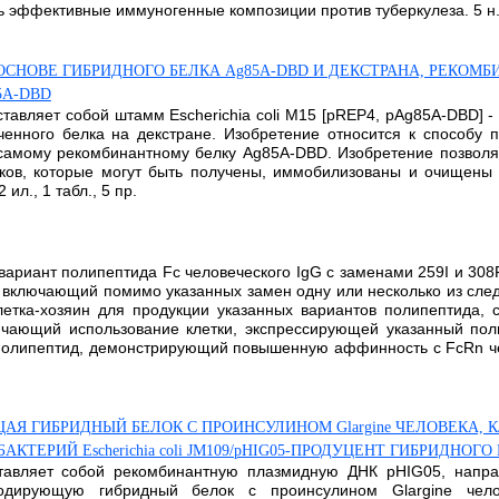
эффективные иммуногенные композиции против туберкулеза. 5 н.п. 
НОВЕ ГИБРИДНОГО БЕЛКА Ag85A-DBD И ДЕКСТРАНА, РЕКОМБ
85A-DBD
тавляет собой штамм Escherichia coli M15 [pREP4, pAg85A-DBD] 
ченного белка на декстране. Изобретение относится к способу
 самому рекомбинантному белку Ag85A-DBD. Изобретение позвол
ков, которые могут быть получены, иммобилизованы и очищены 
ил., 1 табл., 5 пр.
вариант полипептида Fc человеческого IgG с заменами 259I и 308
 включающий помимо указанных замен одну или несколько из след
летка-хозяин для продукции указанных вариантов полипептида,
лючающий использование клетки, экспрессирующей указанный п
полипептид, демонстрирующий повышенную аффинность с FcRn че
ГИБРИДНЫЙ БЕЛОК С ПРОИНСУЛИНОМ Glargine ЧЕЛОВЕКА, КЛЕТ
ЕРИЙ Escherichia coli JM109/pHIG05-ПРОДУЦЕНТ ГИБРИДНОГО
ставляет собой рекомбинантную плазмидную ДНК pHIG05, напра
кодирующую гибридный белок с проинсулином Glargine чел