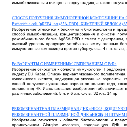
иммобилизованы и очищены в одну стадию, а также получать 
СПОСОБ ПОЛУЧЕНИЯ ИММУНОГЕННОЙ КОМПОЗИЦИИ НА ОС
Escherichia coli [pREP4, pAg85A-DBD], ХИМЕРНЫЙ БЕЛОК Ag
Изобретение относится к биохимии и биотехнологии и предс
способ иммобилизации, концентрирования и очистки полу
рекомбинантного белка Ag85A-DBD в смеси с декстраном,
высокий уровень продукции устойчивых иммуногенных бел
иммуногенные композиции против туберкулеза. 4 н.п. ф-лы, 2 
Fc-ВАРИАНТЫ С ИЗМЕНЕННЫМ СВЯЗЫВАНИЕМ С FcRn
Изобретение относится к области иммунологии. Предложен 
индексу EU Kabat. Описан вариант указанного полипептида,
нуклеиновая кислота, кодирующая указанные варианты; к
способ получения указанных вариантов полипептида, вк
полипептид НК. Использование изобретения обеспечивает 
различных заболеваний. 5 н. и 6 з.п. ф-лы, 32 ил., 14 пр.
РЕКОМБИНАНТНАЯ ПЛАЗМИДНАЯ ДНК pHIG05, КОДИРУЮЩАЯ 
РЕКОМБИНАНТНОЙ ПЛАЗМИДНОЙ ДНК pHIG05, И ШТАММ БАКТ
Изобретение относится к области биотехнологии и пред
проинсулином Glargine человека, содержащую ДНК, 