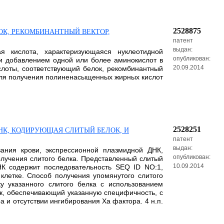
2528875
К, РЕКОМБИНАНТНЫЙ ВЕКТОР,
патент
выдан:
я кислота, характеризующаяся нуклеотидной
опубликован:
ли добавлением одной или более аминокислот в
20.09.2014
лоты, соответствующий белок, рекомбинантный
 для получения полиненасыщенных жирных кислот
2528251
НК, КОДИРУЮЩАЯ СЛИТЫЙ БЕЛОК, И
патент
выдан:
вания крови, экспрессионной плазмидной ДНК,
опубликован:
олучения слитого белка. Представленный слитый
10.09.2014
НК содержит последовательность SEQ ID NO:1,
летке. Способ получения упомянутого слитого
у указанного слитого белка с использованием
к, обеспечивающий указанную специфичность, с
 и отсутствии ингибирования Ха фактора. 4 н.п.