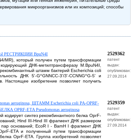
мов; мутации или генная инженерия; питательные среды
ервирования микроорганизмов или их композиций; способы
2529362
Ы РЕСТРИКЦИИ BpuN4I
uN4/MR), который получен путем трансформации
патент
 кодирующий ДНК-метилтрансферазу M.BpuN4I,
выдан:
рекомбинантный штамм бактерий Escherichia coli
опубликован:
ельность ДНК 5'-G^GNNCC-3'/3'-CCNNG^G-5' и
27.09.2014
. Настоящее изобретение позволяет получить
2529359
ruginosa, ШТАММ Escherichia coli PA-OPRF-
патент
А OPRF-ETA Pseudomonas aeruginosa
выдан:
й кодирует синтез рекомбинантного белка OprF-
опубликован:
аний; Hind III-Hind III фрагмент ДНК размером
27.09.2014
5 пар оснований; EcoR I - BamH I фрагмент ДНК
 OprF-ETA и полученный путем трансформации
белка OprF-ETA. Группа изобретений позволяет