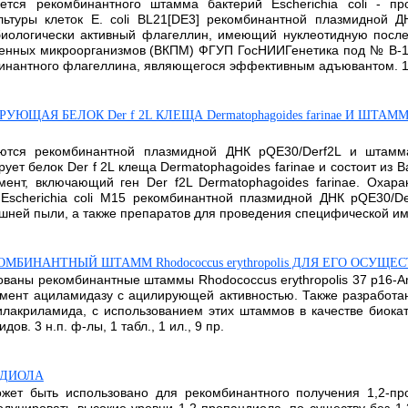
ется рекомбинантного штамма бактерий Escherichia coli - пр
туры клеток E. coli BL21[DE3] рекомбинантной плазмидной ДН
 биологически активный флагеллин, имеющий нуклеотидную после
енных микроорганизмов (ВКПМ) ФГУП ГосНИИГенетика под № В-1
антного флагеллина, являющегося эффективным адъювантом. 1 ил
Я БЕЛОК Der f 2L КЛЕЩА Dermatophagoides farinae И ШТАММ БАКТ
ются рекомбинантной плазмидной ДНК pQE30/Derf2L и штамма б
т белок Der f 2L клеща Dermatophagoides farinae и состоит из 
ент, включающий ген Der f2L Dermatophagoides farinae. Охарак
Escherichia coli M15 рекомбинантной плазмидной ДНК pQE30/De
ей пыли, а также препаратов для проведения специфической иммуно
ИНАНТНЫЙ ШТАММ Rhodococcus erythropolis ДЛЯ ЕГО ОСУЩЕ
ованы рекомбинантные штаммы Rhodococcus erythropolis 37 p16-A
мент ациламидазу с ацилирующей активностью. Также разработа
лакриламида, с использованием этих штаммов в качестве биока
. 3 н.п. ф-лы, 1 табл., 1 ил., 9 пр.
НДИОЛА
ет быть использовано для рекомбинантного получения 1,2-пропа