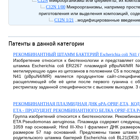
Микроорганизмы или ферменты; их компози
C12N
Микроорганизмы, например простей
C12N 1/00
приготовления или выделения композиций, сод
..модифицированные введением
C12N 1/21
Патенты в данной категории
РЕКОМБИНАНТНЫЙ ШТАММ БАКТЕРИЙ Escherichia coli N4
Изобретение относится к биотехнологии и представляет с
штамма Escherichia coli ER2267 плазмидой pBpuN4/MR 
метилирующую один из цитозинов в положении С5 в последов
N41 (pBpuN4/MR) является продуцентом сайт-специфиче
расщепляющей обе её цепи после первого гуанина с обр
рестриктазу заданной специфичности с высоким выходом. 3 и
РЕКОМБИНАНТНАЯ ПЛАЗМИДНАЯ ДНК pPA-OPRF-ETA, КОДИРУЮ
ETA - ПРОДУЦЕНТ РЕКОМБИНАНТНОГО БЕЛКА OPRF-ETA Pseu
Группа изобретений относится к биотехнологии. Рекомбина
ETA Pseudomonas aeruginosa. Плазмида содержит следующие
1059 пар оснований; Hind III-Xho I фрагмент ДНК размеро
размером 57 пар оснований. Предложены также штамм б
родительского штамма бактерий Escherichia coli BL21(DE