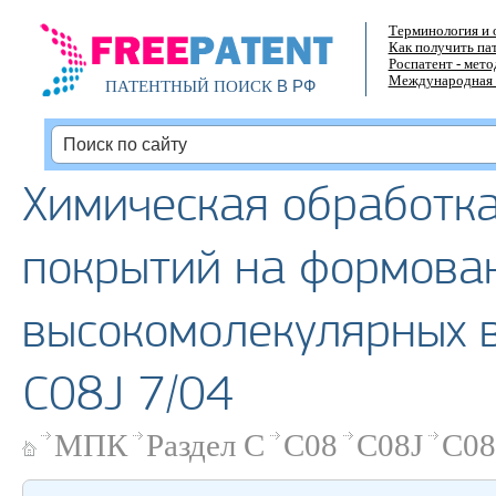
Терминология и 
Как получить па
Роспатент - мет
Международная 
В РФ
ПАТЕНТНЫЙ ПОИСК
Химическая обработка
покрытий на формова
высокомолекулярных в
C08J 7/04
МПК
Раздел C
C08
C08J
C08