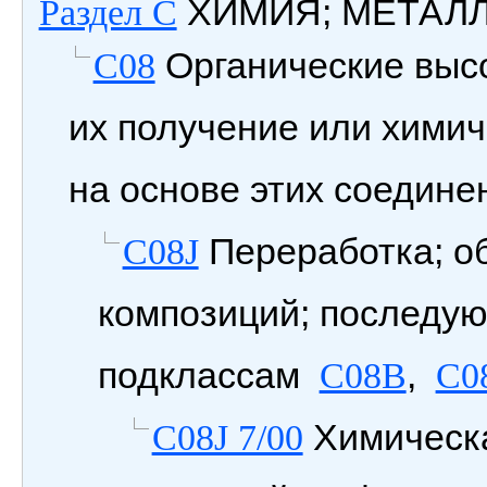
ХИМИЯ; МЕТАЛ
Раздел C
Органические выс
C08
их получение или химич
на основе этих соедине
Переработка; о
C08J
композиций; последую
подклассам
,
C08B
C0
Химическа
C08J 7/00