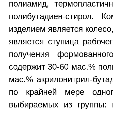
полиамид, термопластич
полибутадиен-стирол. 
изделием является колес
является ступица рабоче
получения формованног
содержит 30-60 мас.% пол
мас.% акрилонитрил-бута
по крайней мере одно
выбираемых из группы: п