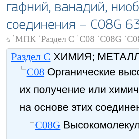
гафний, ванадий, ниоб
соединения – C08G 6
МПК
Раздел C
C08
C08G
C0
ХИМИЯ; МЕТАЛ
Раздел C
Органические выс
C08
их получение или химич
на основе этих соедине
Высокомолекул
C08G