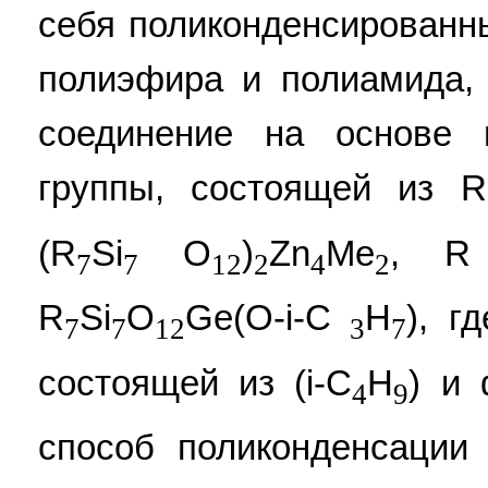
себя поликонденсированн
полиэфира и полиамида,
соединение на основе 
группы, состоящей из R
(R
Si
O
)
Zn
Me
, R
7
7
12
2
4
2
R
Si
O
Ge(O-i-C
H
), г
7
7
12
3
7
состоящей из (i-С
Н
) и 
4
9
способ поликонденсации