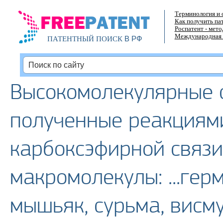
Терминология и 
Как получить па
Роспатент - мет
Международная 
В РФ
ПАТЕНТНЫЙ ПОИСК
Высокомолекулярные 
полученные реакциям
карбоксэфирной связи
макромолекулы: ...герм
мышьяк, сурьма, висму