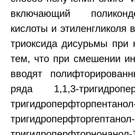
включающий поликонд
кислоты и этиленгликоля 
триоксида дисурьмы при 
тем, что при смешении и
вводят полифторирован
ряда 1,1,3-тригидропе
тригидроперфторп
тригидроперфторг
тригидроперфторнонано