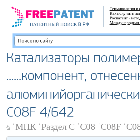
Терминология и 
Как получить па
Роспатент - мет
Международная 
В РФ
ПАТЕНТНЫЙ ПОИСК
Катализаторы полиме
......компонент, отнесе
алюминийорганически
C08F 4/642
МПК
Раздел C
C08
C08F
C08