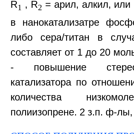
R
, R
= арил, алкил, или
1
2
в нанокатализатре фосф
либо сера/титан в случ
составляет от 1 до 20 мол
- повышение стерео
катализатора по отношен
количества низкомо
полиизопрене. 2 з.п. ф-лы,