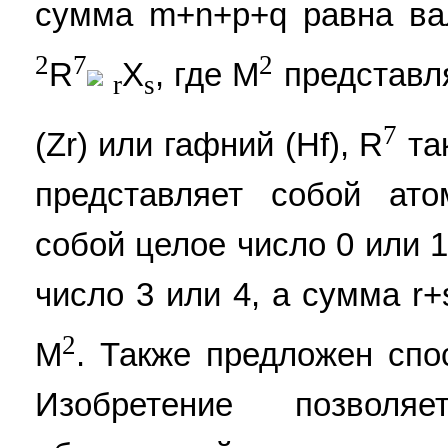
сумма m+n+p+q равна ва
2
7
2
R
X
, где М
представля
r
s
7
(Zr) или гафний (Hf), R
так
представляет собой ато
собой целое число 0 или 1
число 3 или 4, а сумма r
2
М
. Также предложен спо
Изобретение позволяе