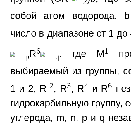
2
собой атом водорода, b
число в диапазоне от 1 до
6
1
R
, где М
пре
p
q
выбираемый из группы, с
2
3
4
6
1 и 2, R
, R
, R
и R
нез
гидрокарбильную группу, 
углерода, m, n, p и q нез