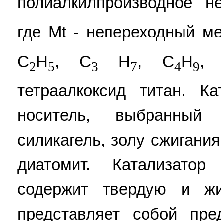
полиалкилпроизводное н
где Mt - непереходный ме
С
Н
, С
Н
, С
Н
, 
2
5
3
7
4
9
тетраалкоксид титан. К
носитель, выбранный
силикагель, золу сжигани
диатомит. Катализато
содержит твердую и ж
представляет собой пре