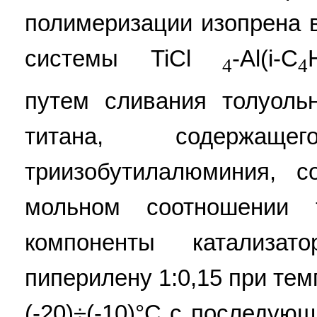
полимеризации изопрена в
системы TiCl
-Al(i-С
4
4
путем сливания толуоль
титана, содержащ
триизобутилалюминия, с
мольном соотношении 
компоненты катализа
пиперилену 1:0,15 при те
(-20)÷(-10)°С с последую