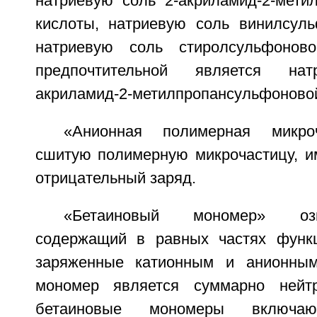
натриевую соль 2-акриламид-2-мети
кислоты, натриевую соль винилсул
натриевую соль стиролсульфонов
предпочтительной является на
акриламид-2-метилпропансульфоновой
«Анионная полимерная микроч
сшитую полимерную микрочастицу, 
отрицательный заряд.
«Бетаиновый мономер» оз
содержащий в равных частях функц
заряженные катионным и анионным
мономер является суммарно нейт
бетаиновые мономеры включают