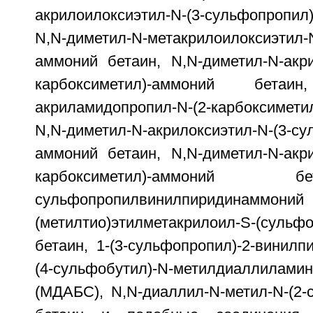
акрилоилоксиэтил-N-(3-сульфопропи
N,N-диметил-N-метакрилоилоксиэтил-N
аммоний бетаин, N,N-диметил-N-акри
карбоксиметил)-аммоний бетаин
акриламидопропил-N-(2-карбоксимети
N,N-диметил-N-акрилоксиэтил-N-(3-су
аммоний бетаин, N,N-диметил-N-акри
карбоксиметил)-аммоний
сульфопропилвинилпиридинамм
(метилтио)этилметакрилоил-S-(сульф
бетаин, 1-(3-сульфопропил)-2-винилп
(4-сульфобутил)-N-метилдиаллила
(МДАБС), N,N-диаллил-N-метил-N-(2-