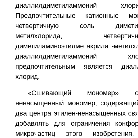
диаллилдиметиламмоний хл
Предпочтительные катионные м
четвертичную соль диметилам
метилхлорида, четвер
диметиламиноэтилметакрилат
диаллилдиметиламмоний 
предпочтительным является диал
хлорид.
«Сшивающий мономер» оз
ненасыщенный мономер, содержащи
два центра этилен-ненасыщенных свя
добавлять для ограничения конфо
микрочастиц этого изобретени