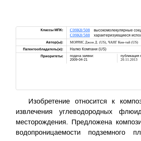
C09K8/508
Классы МПК:
высокомолекулярные сое
C09K8/588
характеризующиеся испол
,
Автор(ы):
МОРРИС Джон Д. (US)
ЧАНГ Кин-тай (US)
Налко Компани (US)
Патентообладатель(и):
подача заявки:
публикация 
Приоритеты:
2009-04-21
20.11.2013
Изобретение относится к комп
извлечения углеводородных флюи
месторождения. Предложена композ
водопроницаемости подземного п