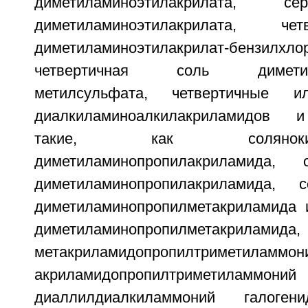
диметиламиноэтилакрилата, с
диметиламиноэтилакрилата, че
диметиламиноэтилакрилат-бензилхл
четвертичная соль диметилам
метилсульфата, четвертичные 
диалкиламиноалкилакриламидов и
такие, как солянок
диметиламинопропилакриламида, 
диметиламинопропилакриламида, 
диметиламинопропилметакриламида 
диметиламинопропилметакриламида,
метакриламидопропилтриметила
акриламидопропилтриметиламмони
диаллилдиалкиламмоний галоге