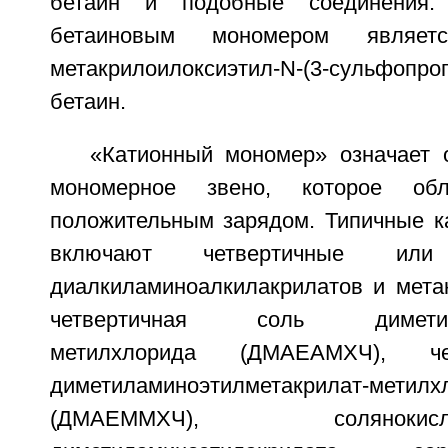
бетаин и подобные соединения. 
бетаиновым мономером являетс
метакрилоилоксиэтил-N-(3-сульфопро
бетаин.
«Катионный мономер» означает 
мономерное звено, которое об
положительным зарядом. Типичные 
включают четвертичные ил
диалкиламиноалкилакрилатов и метак
четвертичная соль диметилам
метилхлорида (ДМАЕАМХЧ), че
диметиламиноэтилметакрилат-метилх
(ДМАЕММХЧ), соляно