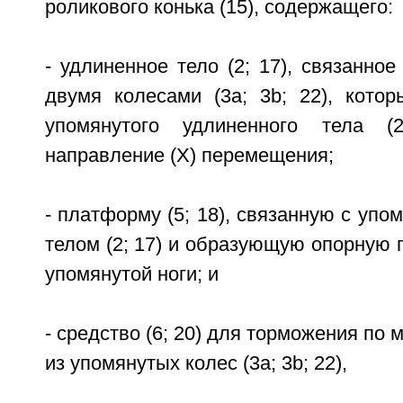
роликового конька (15), содержащего:
- удлиненное тело (2; 17), связанно
двумя колесами (3а; 3b; 22), кото
упомянутого удлиненного тела (
направление (X) перемещения;
- платформу (5; 18), связанную с уп
телом (2; 17) и образующую опорную п
упомянутой ноги; и
- средство (6; 20) для торможения по
из упомянутых колес (3а; 3b; 22),