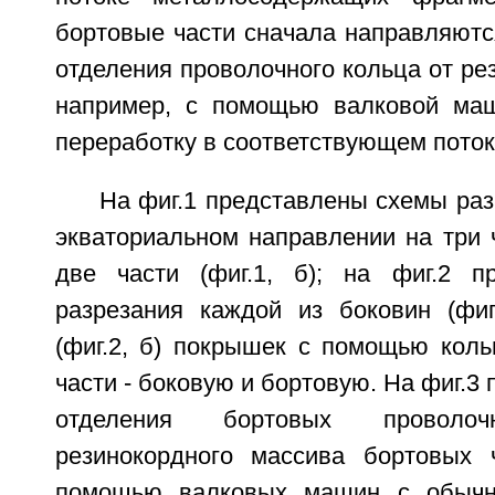
бортовые части сначала направляютс
отделения проволочного кольца от ре
например, с помощью валковой маш
переработку в соответствующем поток
На фиг.1 представлены схемы ра
экваториальном направлении на три ча
две части (фиг.1, б); на фиг.2 п
разрезания каждой из боковин (фиг
(фиг.2, б) покрышек с помощью коль
части - боковую и бортовую. На фиг.3
отделения бортовых провол
резинокордного массива бортовых 
помощью валковых машин с обычн