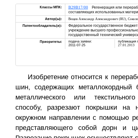
B29B17/00
Классы МПК:
Регенерация или перерабо
составляющих использованных матери
,
Автор(ы):
Вещев Александр Александрович (RU)
Соколо
Федеральное государственное бюджет
Патентообладатель(и):
учреждение высшего профессионально
государственный технический универси
подача заявки:
публикация 
Приоритеты:
2011-07-25
27.01.2013
Изобретение относится к перера
шин, содержащих металлокордный б
металлического или текстильног
способу, разрезают покрышки на н
окружном направлении с помощью ре
представляющего собой дорн и ци